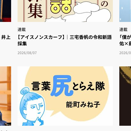
連載
連載
・井上
【アイスノンスカーフ】｜三宅香帆の令和新語
「僕
採集
佑×
2026/08/07
2026/0