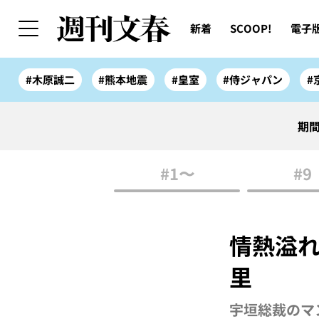
新着
SCOOP!
電子
#木原誠二
#熊本地震
#皇室
#侍ジャパン
#
期間
#1〜
#9
情熱溢
里
宇垣総裁のマン