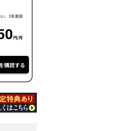
括払い、3年更新
50
円/月
を購読する