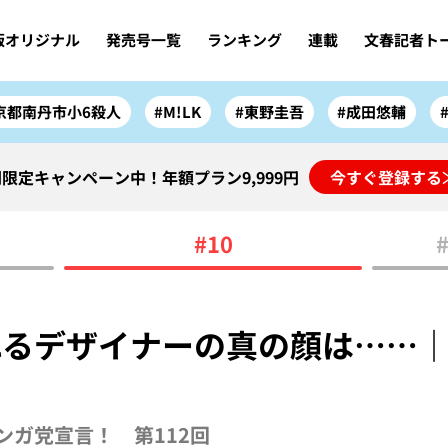
版オリジナル
発売号一覧
ランキング
連載
文春記者ト
京都南丹市小6殺人
#M!LK
#東野圭吾
#成田悠輔
限定キャンペーン中！年額プラン9,999円
今すぐ登録する
#10
れるデザイナーの真の顔は……
ガ党宣言！ 第112回