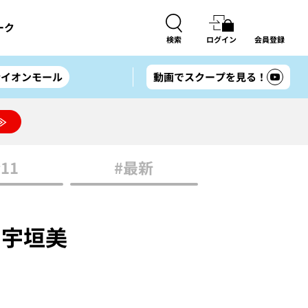
ーク
検索
ログイン
会員登録
#イオンモール
動画でスクープを見る！
≫
#11
#最新
｜宇垣美