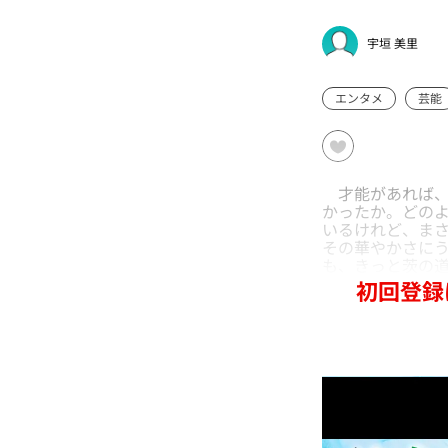
宇垣 美里
エンタメ
芸能
才能があれば、
かったか。どの
いるけれど、ま
その華やかさに
も、きっと茨の
初回登録