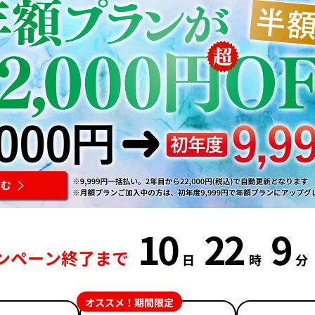
10
22
9
ンペーン終了まで
日
時
分
オススメ！期間限定