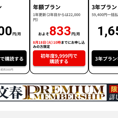
ン
年額プラン
3年プラン
1年更新（2年目からは22,000
59,400円一
円）
00
833
1,6
円/月
およそ
円/月
8月18日（火）10時
までにお申し込
みの方限定
初年度9,999円で
円で購読する
3年プラン
購読する
初月300円