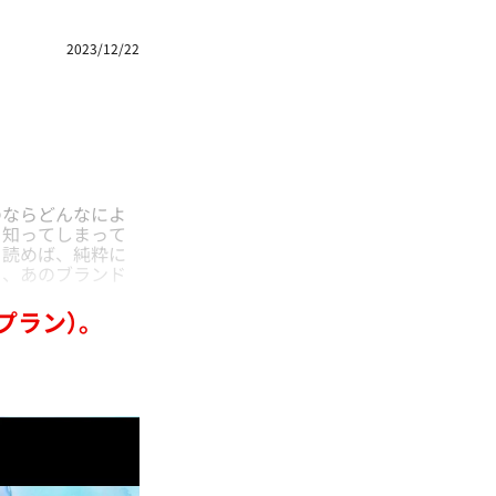
2023/12/22
ならどんなによ
う知ってしまって
を読めば、純粋に
も、あのブランド
プラン）。