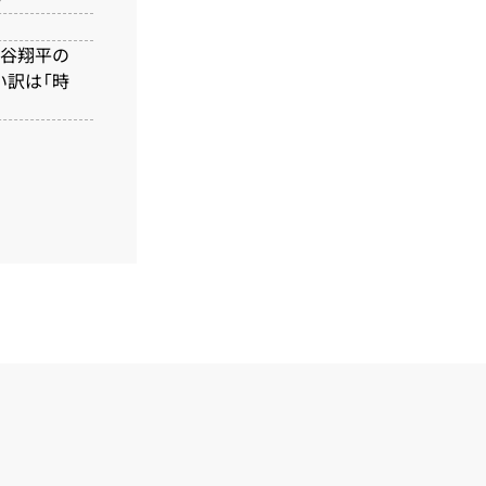
百》
大谷翔平の
い訳は「時