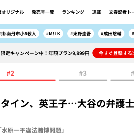
版オリジナル
発売号一覧
ランキング
連載
文春記者ト
京都南丹市小6殺人
#M!LK
#東野圭吾
#成田悠輔
限定キャンペーン中！年額プラン9,999円
今すぐ登録する
#2
#3
タイン、英王子…大谷の弁護士
「水原一平違法賭博問題」