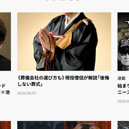
《葬儀会社の選び方も》現役僧侶が解説「後悔
連載
しない葬式」
ド
始まり
吾×池
ニース
2026/08/07
2026/0