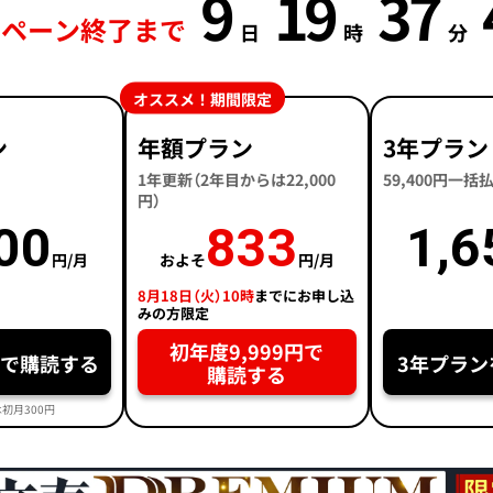
9
19
37
ンペーン終了まで
日
時
分
オススメ！期間限定
ン
年額プラン
3年プラン
1年更新（2年目からは22,000
59,400円一
円）
00
833
1,6
円/月
およそ
円/月
8月18日（火）10時
までにお申し込
みの方限定
初年度9,999円で
円で購読する
3年プラン
購読する
初月300円