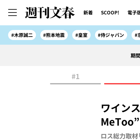
新着
SCOOP!
電子
#木原誠二
#熊本地震
#皇室
#侍ジャパン
#
期間
#1
ワインス
MeToo”
ロス総力取材