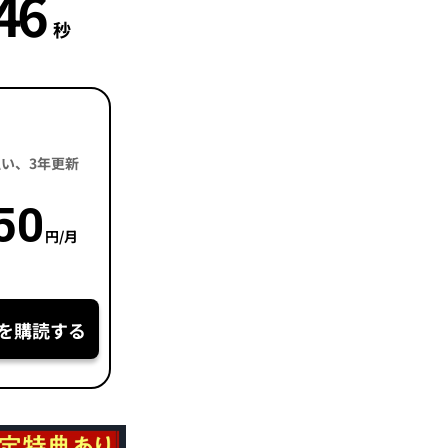
45
秒
括払い、3年更新
50
円/月
を購読する