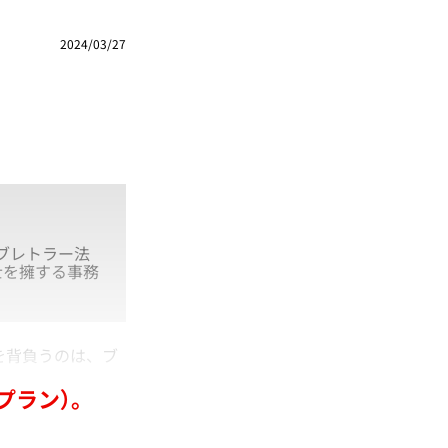
2024/03/27
ブレトラー法
士を擁する事務
を背負うのは、ブ
プラン）。