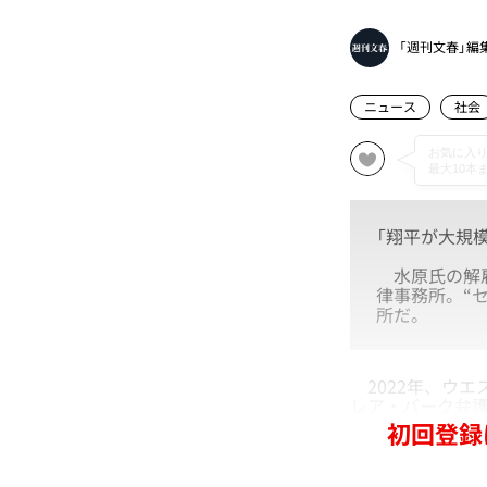
「週刊文春」編
ニュース
社会
「翔平が大規
水原氏の解雇
律事務所。“
所だ。
2022年、ウエ
レア・バーク弁
初回登録