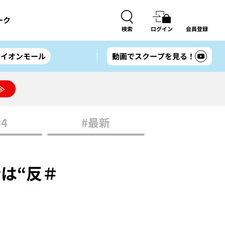
ーク
検索
ログイン
会員登録
#イオンモール
動画でスクープを見る！
≫
#4
#最新
は“反＃