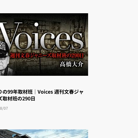
の99年取材班｜Voices 週刊文春ジャ
゙取材班の290日
8/07