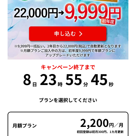
キャンペーン終了まで
8
23
55
45
日
時
分
秒
プランを選択してください
2,200
円／月
月額プラン
初回登録は初月300円、1カ月更新