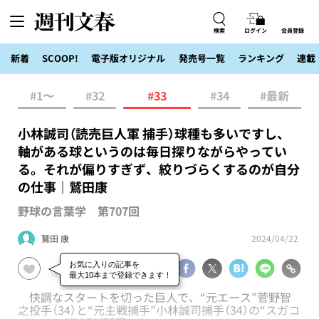
検索
ログイン
会員登録
新着
SCOOP!
電子版オリジナル
発売号一覧
ランキング
連載
#1〜
#32
#33
#34
#最新
小林誠司（読売巨人軍 捕手）球種も多いですし、
軸がある球というのは毎日探りながらやってい
る。それが偏りすぎず、絞りづらくするのが自分
の仕事｜鷲田康
野球の言葉学 第707回
鷲田 康
2024/04/22
快調なスタートを切った巨人で、“元エース”菅野智
之投手（34）と“元主戦捕手”小林誠司捕手（34）の“スガコ