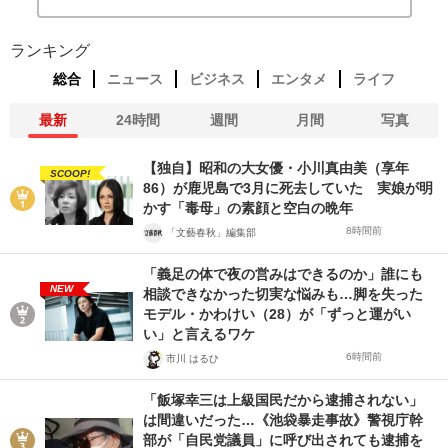
ランキング
総合
ニュース
ビジネス
エンタメ
ライフ
最新
24時間
週間
月間
写真
【独自】昭和の大女優・小川真由美（享年
SCOOP!
86）が鹿児島で3月に死去していた 実娘が明
かす「毒母」の素顔と空白の晩年
8時間前
「文藝春秋」編集部
「義足の体で夜の営みはできるのか」誰にも
NEW
相談できなかった切実な悩みも…脚を失った
モデル・かわけい（28）が「ずっと運がい
い」と言えるワケ
6時間前
市川 はるひ
「飯塚幸三は上級国民だから逮捕されない」
は間違いだった…《池袋暴走事故》警視庁幹
部が「自民党議員」に呼び出されても逮捕を