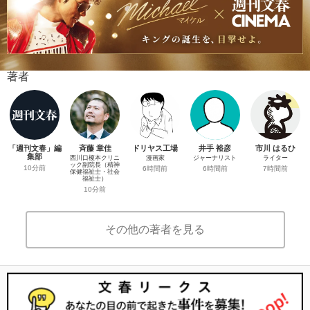
著者
「週刊文春」編
斉藤 章佳
ドリヤス工場
井手 裕彦
市川 はるひ
集部
西川口榎本クリニ
漫画家
ジャーナリスト
ライター
ック副院長（精神
10分前
6時間前
6時間前
7時間前
保健福祉士・社会
福祉士）
10分前
その他の著者を見る