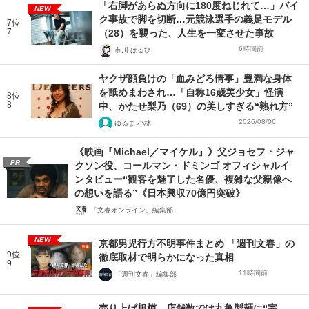
「右脚があらぬ方向に180度ねじれて…」バイ
NEW
ク事故で脚を切断…元競泳選手の義足モデル
7位
7
（28）を襲った、人生を一変させた事故
6時間前
市川 はるひ
ヤクザ顔負けの「血みどろ情事」豊満な身体
を舐めまわされ…「自称16歳美少女」怪演
8位
8
中、かたせ梨乃（69）の美しすぎる“熟れ方”
2026/08/06
ゆるま 小林
《映画『Michael／マイケル』》父ジョセフ・ジャ
PR
クソン役、コールマン・ドミンゴ オフィシャルイ
ンタビュー“観客を魅了した名優、複雑な父親像へ
の想いを語る”《日本興収70億円突破》
「文春オンライン」編集部
NEW
京都男児行方不明事件まとめ 「週刊文春」の
9位
徹底取材で明らかになった真相
9
11時間前
「週刊文春」編集部
売り上げ規模、店舗数では丸亀製麺に“完