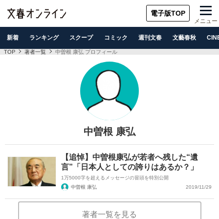
電子版TOP
メニュー
新着
ランキング
スクープ
コミック
週刊文春
文藝春秋
CIN
TOP
著者一覧
中曽根 康弘 プロフィール
中曽根 康弘
【追悼】中曽根康弘が若者へ残した“遺
言”「日本人としての誇りはあるか？」
1万5000字を超えるメッセージの冒頭を特別公開
中曽根 康弘
2019/11/29
著者一覧を見る