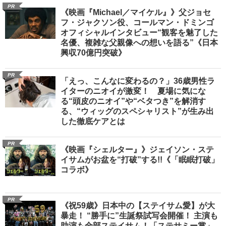
PR
《映画『Michael／マイケル』》父ジョセ
フ・ジャクソン役、コールマン・ドミンゴ
オフィシャルインタビュー“観客を魅了した
名優、複雑な父親像への想いを語る”《日本
興収70億円突破》
PR
「えっ、こんなに変わるの？」36歳男性ラ
イターのニオイが激変！ 夏場に気にな
る“頭皮のニオイ”や“ベタつき”を解消す
る、“ウィッグのスペシャリスト”が生み出
した徹底ケアとは
PR
《映画『シェルター』》ジェイソン・ステ
イサムがお盆を“打破”する!!《「眠眠打破」
コラボ》
PR
《祝59歳》日本中の【ステイサム愛】が大
暴走！ “勝手に”生誕祭試写会開催！ 主演も
助演も全部ステイサム！「ステサミー賞」