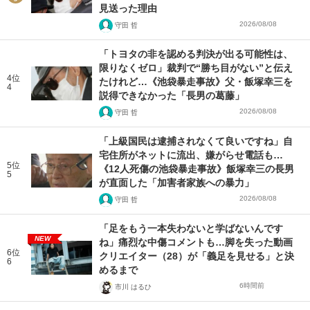
見送った理由
2026/08/08
守田 哲
「トヨタの非を認める判決が出る可能性は、
限りなくゼロ」裁判で“勝ち目がない”と伝え
4位
たけれど…《池袋暴走事故》父・飯塚幸三を
4
説得できなかった「長男の葛藤」
2026/08/08
守田 哲
「上級国民は逮捕されなくて良いですね」自
宅住所がネットに流出、嫌がらせ電話も…
5位
《12人死傷の池袋暴走事故》飯塚幸三の長男
5
が直面した「加害者家族への暴力」
2026/08/08
守田 哲
「足をもう一本失わないと学ばないんです
NEW
ね」痛烈な中傷コメントも…脚を失った動画
6位
クリエイター（28）が「義足を見せる」と決
6
めるまで
6時間前
市川 はるひ