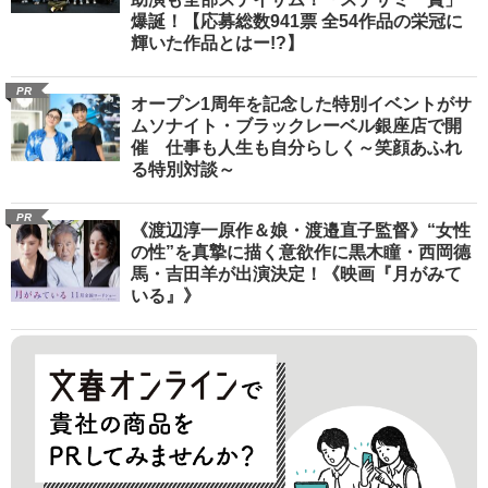
爆誕！【応募総数941票 全54作品の栄冠に
輝いた作品とはー!?】
PR
オープン1周年を記念した特別イベントがサ
ムソナイト・ブラックレーベル銀座店で開
催 仕事も人生も自分らしく～笑顔あふれ
る特別対談～
PR
《渡辺淳一原作＆娘・渡邉直子監督》“女性
の性”を真摯に描く意欲作に黒木瞳・西岡德
馬・吉田羊が出演決定！《映画『月がみて
いる』》