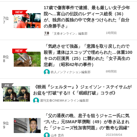
17歳で傷害事件で逮捕、最も厳しい女子少年
NEW
院へ…富山の伝説のレディース総長（36）
7位
が、独房の孤独の中で突きつけられた「自分
7
の身勝手さ」
1時間前
「文春オンライン」編集部
「気絶させて強姦」「意識を取り戻したので
NEW
殺害」遺体はスコップで埋められた…体重100
8位
キロの巨漢男（25）に襲われた「女子高生の
8
悲劇」（昭和42年の事件）
8時間前
鉄人ノンフィクション編集部
PR
《映画『シェルター』》ジェイソン・ステイサムが
お盆を“打破”する!!《「眠眠打破」コラボ》
週刊文春CINEMAオンライン編集部
「父の通夜の晩、息子を狙うジャニー氏に気
づいた」元SMAP草彅剛（49）が巻き込まれ
9位
9
た「ジャニーズ性加害問題」の“数奇な因縁”
2023/08/04
山本 雲丹