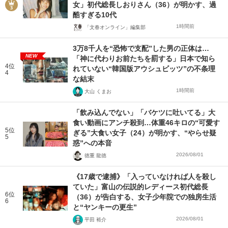
女」初代総長しおりさん（36）が明かす、過
酷すぎる10代
1時間前
「文春オンライン」編集部
3万8千人を“恐怖で支配”した男の正体は…
NEW
「神に代わりお前たちを罰する」日本で知ら
4位
れていない“韓国版アウシュビッツ”の不条理
4
な結末
1時間前
大山 くまお
「飲み込んでない」「バケツに吐いてる」大
食い動画にアンチ殺到…体重46キロの“可愛す
5位
ぎる”大食い女子（24）が明かす、“やらせ疑
5
惑”への本音
2026/08/01
徳重 龍徳
《17歳で逮捕》「入っていなければ人を殺し
ていた」富山の伝説的レディース初代総長
6位
（36）が告白する、女子少年院での独房生活
6
と“ヤンキーの更生”
2026/08/01
平田 裕介