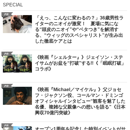
SPECIAL
PR
「えっ、こんなに変わるの？」36歳男性ラ
イターのニオイが激変！ 夏場に気にな
る“頭皮のニオイ”や“ベタつき”を解消す
る、“ウィッグのスペシャリスト”が生み出
した徹底ケアとは
PR
《映画『シェルター』》ジェイソン・ステ
イサムがお盆を“打破”する!!《「眠眠打破」
コラボ》
PR
《映画『Michael／マイケル』》父ジョセ
フ・ジャクソン役、コールマン・ドミンゴ
オフィシャルインタビュー“観客を魅了した
名優、複雑な父親像への想いを語る”《日本
興収70億円突破》
PR
オープン1周年を記念した特別イベントがサ