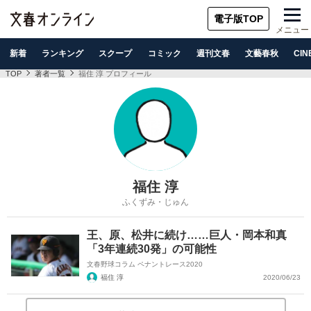
電子版TOP
メニュー
新着
ランキング
スクープ
コミック
週刊文春
文藝春秋
CIN
TOP
著者一覧
福住 淳 プロフィール
福住 淳
ふくずみ・じゅん
王、原、松井に続け……巨人・岡本和真
「3年連続30発」の可能性
文春野球コラム ペナントレース2020
福住 淳
2020/06/23