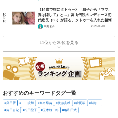
《14歳で指にタトゥー》「息子から『ママ、
10
腕は隠して』と…」富山伝説のレディース初
位
代総長（36）が語る、タトゥーを入れた後悔
10
2026/08/01
平田 裕介
11位から20位を見る
おすすめのキーワードタグ一覧
#藤田晋
#三山凌輝
#高市早苗
#後藤真希
#森岡毅
#城彰二
#内田有紀
#松田聖子
#玉木雄一郎
#亀和田武