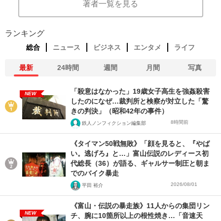
著者一覧を見る
ランキング
総合
ニュース
ビジネス
エンタメ
ライフ
最新
24時間
週間
月間
写真
「殺意はなかった」19歳女子高生を強姦殺害
NEW
したのになぜ…裁判所と検察が対立した「驚
きの判決」（昭和42年の事件）
8時間前
鉄人ノンフィクション編集部
《タイマン50戦無敗》「顔を見ると、『やば
い。逃げろ』と…」富山伝説のレディース初
代総長（36）が語る、ギャルサー制圧と朝ま
でのバイク暴走
2026/08/01
平田 裕介
《富山・伝説の暴走族》11人からの集団リン
NEW
チ、腕に10箇所以上の根性焼き…「音速天