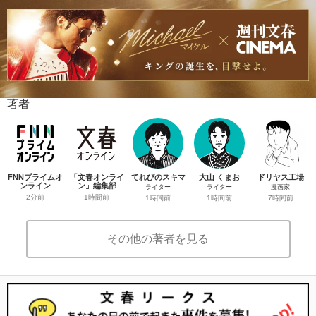
著者
FNNプライムオ
「文春オンライ
てれびのスキマ
大山 くまお
ドリヤス工場
ンライン
ン」編集部
ライター
ライター
漫画家
2分前
1時間前
1時間前
1時間前
7時間前
その他の著者を見る