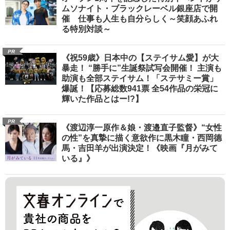
ムソナイト・ブラックレーベル銀座店で開
催 仕事も人生も自分らしく～笑顔あふれ
る特別対談～
PR
《祝59歳》日本中の【ステイサム愛】が大
暴走！ “勝手に”生誕祭試写会開催！ 主演も
助演も全部ステイサム！「ステサミー賞」
爆誕！【応募総数941票 全54作品の栄冠に
輝いた作品とはー!?】
PR
《渡辺淳一原作＆娘・渡邉直子監督》“女性
の性”を真摯に描く意欲作に黒木瞳・西岡德
馬・吉田羊が出演決定！《映画『月がみて
いる』》