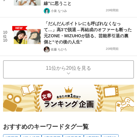
線”に思うこと
20時間前
小泉 なつみ
「だんだんボイトレにも呼ばれなくなっ
NEW
て…」高3で脱退→再結成のオファーも断った
10
元ZONE・MIZUHOが語る、芸能界引退の裏
位
10
側と“その後の人生”
20時間前
佐藤 ちひろ
11位から20位を見る
おすすめのキーワードタグ一覧