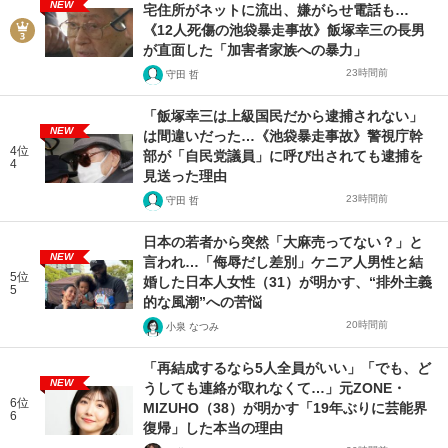
NEW
宅住所がネットに流出、嫌がらせ電話も…
《12人死傷の池袋暴走事故》飯塚幸三の長男
が直面した「加害者家族への暴力」
23時間前
守田 哲
「飯塚幸三は上級国民だから逮捕されない」
NEW
は間違いだった…《池袋暴走事故》警視庁幹
4位
部が「自民党議員」に呼び出されても逮捕を
4
見送った理由
23時間前
守田 哲
日本の若者から突然「大麻売ってない？」と
NEW
言われ…「侮辱だし差別」ケニア人男性と結
5位
婚した日本人女性（31）が明かす、“排外主義
5
的な風潮”への苦悩
20時間前
小泉 なつみ
「再結成するなら5人全員がいい」「でも、ど
NEW
うしても連絡が取れなくて…」元ZONE・
6位
MIZUHO（38）が明かす「19年ぶりに芸能界
6
復帰」した本当の理由