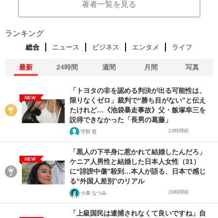
著者一覧を見る
ランキング
総合
ニュース
ビジネス
エンタメ
ライフ
最新
24時間
週間
月間
写真
「トヨタの非を認める判決が出る可能性は、
NEW
限りなくゼロ」裁判で“勝ち目がない”と伝え
たけれど…《池袋暴走事故》父・飯塚幸三を
説得できなかった「長男の葛藤」
23時間前
守田 哲
「黒人の下半身に惹かれて結婚したんだろ」
NEW
ケニア人男性と結婚した日本人女性（31）
に“誹謗中傷”殺到…本人が語る、日本で感じ
る“外国人差別”のリアル
20時間前
小泉 なつみ
「上級国民は逮捕されなくて良いですね」自