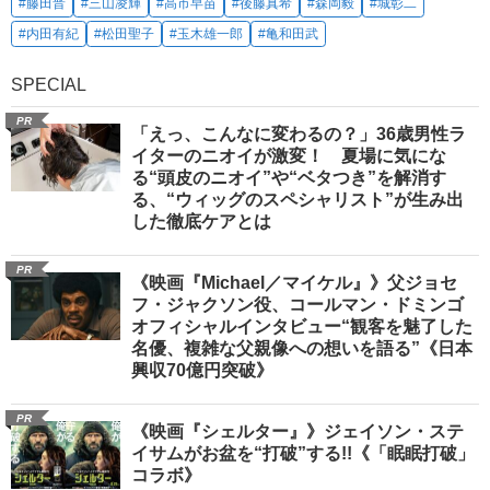
#藤田晋
#三山凌輝
#高市早苗
#後藤真希
#森岡毅
#城彰二
#内田有紀
#松田聖子
#玉木雄一郎
#亀和田武
SPECIAL
PR
「えっ、こんなに変わるの？」36歳男性ラ
イターのニオイが激変！ 夏場に気にな
る“頭皮のニオイ”や“ベタつき”を解消す
る、“ウィッグのスペシャリスト”が生み出
した徹底ケアとは
PR
《映画『Michael／マイケル』》父ジョセ
フ・ジャクソン役、コールマン・ドミンゴ
オフィシャルインタビュー“観客を魅了した
名優、複雑な父親像への想いを語る”《日本
興収70億円突破》
PR
《映画『シェルター』》ジェイソン・ステ
イサムがお盆を“打破”する!!《「眠眠打破」
コラボ》