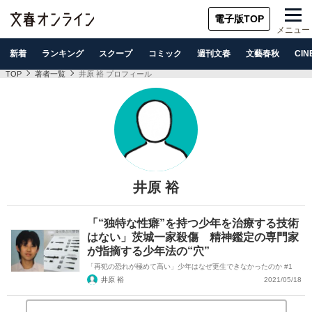
電子版TOP
メニュー
新着
ランキング
スクープ
コミック
週刊文春
文藝春秋
CIN
TOP
著者一覧
井原 裕 プロフィール
井原 裕
「“独特な性癖”を持つ少年を治療する技術
はない」茨城一家殺傷 精神鑑定の専門家
が指摘する少年法の“穴”
「再犯の恐れが極めて高い」少年はなぜ更生できなかったのか #1
井原 裕
2021/05/18