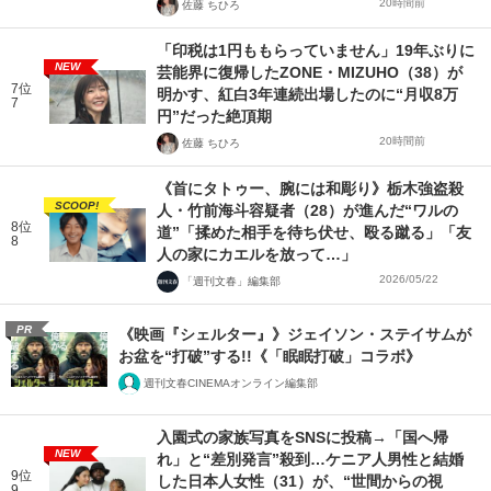
20時間前
佐藤 ちひろ
「印税は1円ももらっていません」19年ぶりに
NEW
芸能界に復帰したZONE・MIZUHO（38）が
7位
明かす、紅白3年連続出場したのに“月収8万
7
円”だった絶頂期
20時間前
佐藤 ちひろ
《首にタトゥー、腕には和彫り》栃木強盗殺
SCOOP!
人・竹前海斗容疑者（28）が進んだ“ワルの
8位
道”「揉めた相手を待ち伏せ、殴る蹴る」「友
8
人の家にカエルを放って…」
2026/05/22
「週刊文春」編集部
PR
《映画『シェルター』》ジェイソン・ステイサムが
お盆を“打破”する!!《「眠眠打破」コラボ》
週刊文春CINEMAオンライン編集部
入園式の家族写真をSNSに投稿→「国へ帰
NEW
れ」と“差別発言”殺到…ケニア人男性と結婚
9位
した日本人女性（31）が、“世間からの視
9