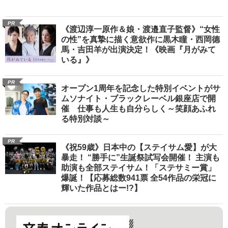
PR
《渡辺淳一原作＆娘・渡邉直子監督》“女性
の性”を真摯に描く意欲作に黒木瞳・西岡德
馬・吉田羊が出演決定！《映画『月がみて
いる』》
PR
オープン1周年を記念した特別イベントがサ
ムソナイト・ブラックレーベル銀座店で開
催 仕事も人生も自分らしく～笑顔あふれ
る特別対談～
PR
《祝59歳》日本中の【ステイサム愛】が大
暴走！ “勝手に”生誕祭試写会開催！ 主演も
助演も全部ステイサム！「ステサミー賞」
爆誕！【応募総数941票 全54作品の栄冠に
輝いた作品とはー!?】