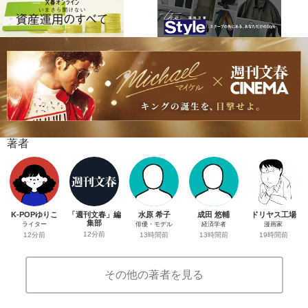
著者
K-POPゆりこ
「週刊文春」編
水原 希子
成田 悠輔
ドリヤス工場
集部
ライター
俳優・モデル
経済学者
漫画家
12分前
12分前
13時間前
13時間前
19時間前
その他の著者を見る