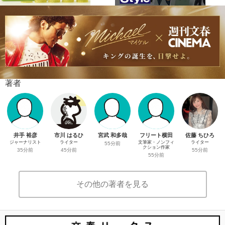
著者
井手 裕彦
市川 はるひ
宮武 和多哉
フリート横田
佐藤 ちひろ
ジャーナリスト
ライター
文筆家・ノンフィ
ライター
55分前
クション作家
35分前
45分前
55分前
55分前
その他の著者を見る