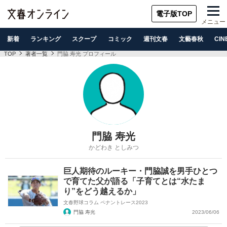
電子版TOP
メニュー
新着
ランキング
スクープ
コミック
週刊文春
文藝春秋
CIN
TOP
著者一覧
門脇 寿光 プロフィール
門脇 寿光
かどわき としみつ
巨人期待のルーキー・門脇誠を男手ひとつ
で育てた父が語る「子育てとは“水たま
り”をどう越えるか」
文春野球コラム ペナントレース2023
門脇 寿光
2023/06/06