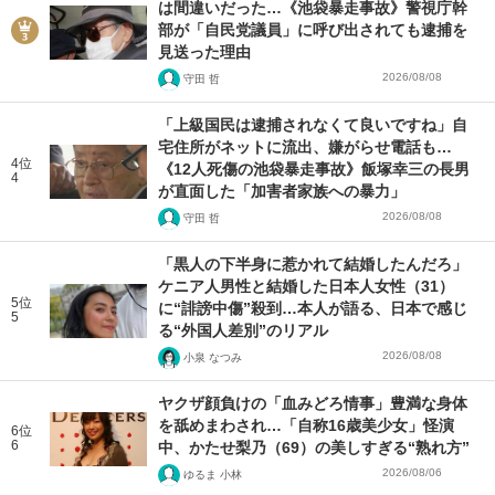
は間違いだった…《池袋暴走事故》警視庁幹
部が「自民党議員」に呼び出されても逮捕を
見送った理由
2026/08/08
守田 哲
「上級国民は逮捕されなくて良いですね」自
宅住所がネットに流出、嫌がらせ電話も…
4位
《12人死傷の池袋暴走事故》飯塚幸三の長男
4
が直面した「加害者家族への暴力」
2026/08/08
守田 哲
「黒人の下半身に惹かれて結婚したんだろ」
ケニア人男性と結婚した日本人女性（31）
5位
に“誹謗中傷”殺到…本人が語る、日本で感じ
5
る“外国人差別”のリアル
2026/08/08
小泉 なつみ
ヤクザ顔負けの「血みどろ情事」豊満な身体
を舐めまわされ…「自称16歳美少女」怪演
6位
6
中、かたせ梨乃（69）の美しすぎる“熟れ方”
2026/08/06
ゆるま 小林