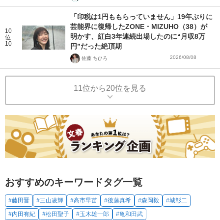
「印税は1円ももらっていません」19年ぶりに
芸能界に復帰したZONE・MIZUHO（38）が
10
明かす、紅白3年連続出場したのに“月収8万
位
10
円”だった絶頂期
2026/08/08
佐藤 ちひろ
11位から20位を見る
おすすめのキーワードタグ一覧
#藤田晋
#三山凌輝
#高市早苗
#後藤真希
#森岡毅
#城彰二
#内田有紀
#松田聖子
#玉木雄一郎
#亀和田武