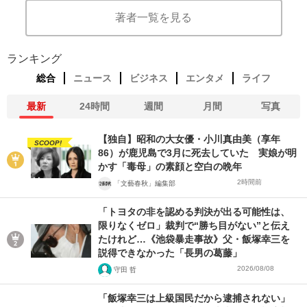
著者一覧を見る
ランキング
総合
ニュース
ビジネス
エンタメ
ライフ
最新
24時間
週間
月間
写真
【独自】昭和の大女優・小川真由美（享年
SCOOP!
86）が鹿児島で3月に死去していた 実娘が明
かす「毒母」の素顔と空白の晩年
2時間前
「文藝春秋」編集部
「トヨタの非を認める判決が出る可能性は、
限りなくゼロ」裁判で“勝ち目がない”と伝え
たけれど…《池袋暴走事故》父・飯塚幸三を
説得できなかった「長男の葛藤」
2026/08/08
守田 哲
「飯塚幸三は上級国民だから逮捕されない」