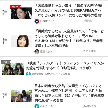
「宮脇咲良じゃないほう」“知名度の差”が懸
NEW
念されたが…それでもLE SSERAFIMカズハ
7位
7
（23）が人気メンバーになった“納得の理由”
4時間前
K-POPゆりこ
「再結成するなら5人全員がいい」「でも、ど
うしても連絡が取れなくて…」元ZONE・
8位
MIZUHO（38）が明かす「19年ぶりに芸能界
8
復帰」した本当の理由
2026/08/08
佐藤 ちひろ
PR
《映画『シェルター』》ジェイソン・ステイサムが
お盆を“打破”する!!《「眠眠打破」コラボ》
週刊文春CINEMAオンライン編集部
日本の若者から突然「大麻売ってない？」と
言われ…「侮辱だし差別」ケニア人男性と結
9位
婚した日本人女性（31）が明かす、“排外主義
9
的な風潮”への苦悩
2026/08/08
小泉 なつみ