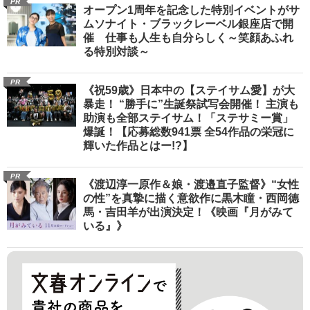
PR
オープン1周年を記念した特別イベントがサ
ムソナイト・ブラックレーベル銀座店で開
催 仕事も人生も自分らしく～笑顔あふれ
る特別対談～
PR
《祝59歳》日本中の【ステイサム愛】が大
暴走！ “勝手に”生誕祭試写会開催！ 主演も
助演も全部ステイサム！「ステサミー賞」
爆誕！【応募総数941票 全54作品の栄冠に
輝いた作品とはー!?】
PR
《渡辺淳一原作＆娘・渡邉直子監督》“女性
の性”を真摯に描く意欲作に黒木瞳・西岡德
馬・吉田羊が出演決定！《映画『月がみて
いる』》