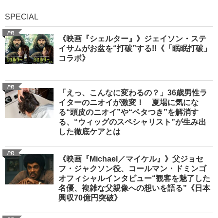
SPECIAL
PR
《映画『シェルター』》ジェイソン・ステ
イサムがお盆を“打破”する!!《「眠眠打破」
コラボ》
PR
「えっ、こんなに変わるの？」36歳男性ラ
イターのニオイが激変！ 夏場に気にな
る“頭皮のニオイ”や“ベタつき”を解消す
る、“ウィッグのスペシャリスト”が生み出
した徹底ケアとは
PR
《映画『Michael／マイケル』》父ジョセ
フ・ジャクソン役、コールマン・ドミンゴ
オフィシャルインタビュー“観客を魅了した
名優、複雑な父親像への想いを語る”《日本
興収70億円突破》