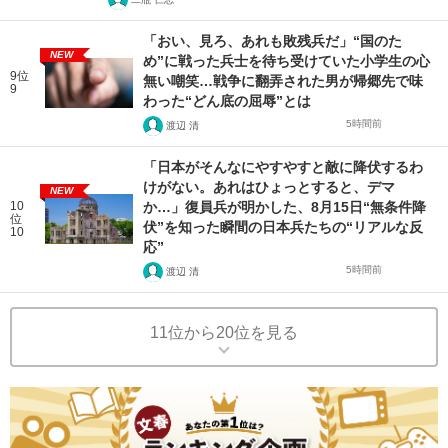
「おい、見ろ、あれも敗残兵だ」“国のた
NEW
め”に戦った兵士を待ち受けていた小学生の心
9位
無い嘲笑…戦争に翻弄された男が帰郷先で味
9
わった“どん底の屈辱”とは
5時間前
渡辺 清
「日本がそんなにやすやすと敵に降伏するわ
けがない。あれはひょっとすると、デマ
NEW
10
か…」復員兵が明かした、8月15日“無条件降
位
伏”を知った瞬間の日本兵たちの“リアルな反
10
応”
5時間前
渡辺 清
11位から20位を見る