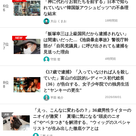
「神に代わりお前たちを罰する」日本で知ら
6位
れていない“韓国版アウシュビッツ”の不条理
6
な結末
18時間前
大山 くまお
「飯塚幸三は上級国民だから逮捕されない」
NEW
は間違いだった…《池袋暴走事故》警視庁幹
7位
部が「自民党議員」に呼び出されても逮捕を
7
見送った理由
4時間前
守田 哲
《17歳で逮捕》「入っていなければ人を殺し
ていた」富山の伝説的レディース初代総長
8位
（36）が告白する、女子少年院での独房生活
8
と“ヤンキーの更生”
2026/08/01
平田 裕介
「えっ、こんなに変わるの？」36歳男性ライターの
PR
ニオイが激変！ 夏場に気になる“頭皮のニオ
イ”や“ベタつき”を解消する、“ウィッグのスペシャ
リスト”が生み出した徹底ケアとは
二瓶 仁志