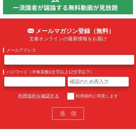
メールマガジン登録（無料）
文春オンラインの最新情報をお届け
メールアドレス
パスワード（半角英数6文字以上12文字以下）
利用規約を確認する
利用規約に同意します