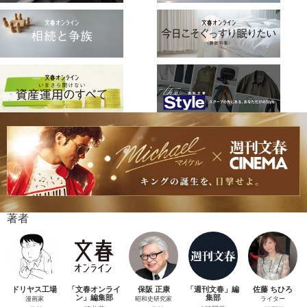
著者
ドリヤス工場
「文春オンライ
保阪 正康
「週刊文春」編
佐藤 ちひろ
ン」編集部
集部
漫画家
昭和史研究家
ライター