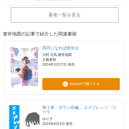
著者一覧を見る
箸井地図の記事で紹介した関連書籍
四月になれば彼女は
川村 元気,箸井地図
文藝春秋
2024年3月27日 発売
Amazonで購入する
第１巻「ダウン症編」 エスプレッソ・コ
ーラ
ゆり子
2023年8月4日 発売