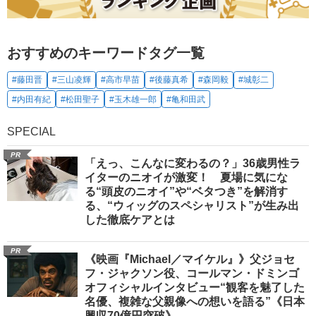
おすすめのキーワードタグ一覧
#藤田晋
#三山凌輝
#高市早苗
#後藤真希
#森岡毅
#城彰二
#内田有紀
#松田聖子
#玉木雄一郎
#亀和田武
SPECIAL
PR
「えっ、こんなに変わるの？」36歳男性ラ
イターのニオイが激変！ 夏場に気にな
る“頭皮のニオイ”や“ベタつき”を解消す
る、“ウィッグのスペシャリスト”が生み出
した徹底ケアとは
PR
《映画『Michael／マイケル』》父ジョセ
フ・ジャクソン役、コールマン・ドミンゴ
オフィシャルインタビュー“観客を魅了した
名優、複雑な父親像への想いを語る”《日本
興収70億円突破》