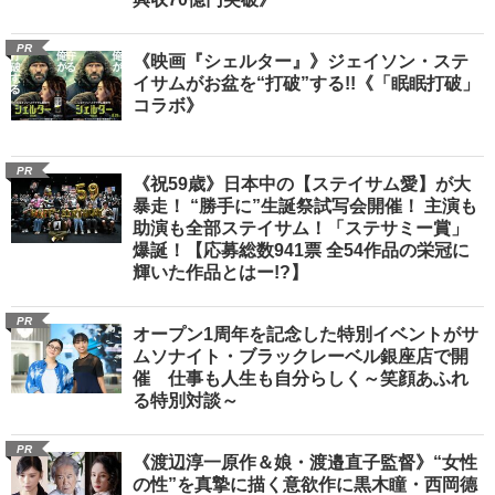
PR
《映画『シェルター』》ジェイソン・ステ
イサムがお盆を“打破”する!!《「眠眠打破」
コラボ》
PR
《祝59歳》日本中の【ステイサム愛】が大
暴走！ “勝手に”生誕祭試写会開催！ 主演も
助演も全部ステイサム！「ステサミー賞」
爆誕！【応募総数941票 全54作品の栄冠に
輝いた作品とはー!?】
PR
オープン1周年を記念した特別イベントがサ
ムソナイト・ブラックレーベル銀座店で開
催 仕事も人生も自分らしく～笑顔あふれ
る特別対談～
PR
《渡辺淳一原作＆娘・渡邉直子監督》“女性
の性”を真摯に描く意欲作に黒木瞳・西岡德