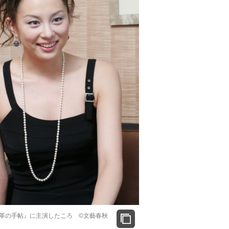
『黒革の手帖』に主演したころ ©文藝春秋