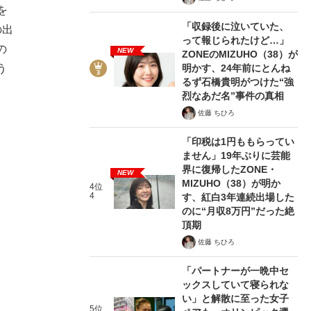
を
「収録後に泣いていた、
の出
って報じられたけど…」
の
NEW
ZONEのMIZUHO（38）が
明かす、24年前にとんね
う
るず石橋貴明がつけた“強
烈なあだ名”事件の真相
佐藤 ちひろ
「印税は1円ももらってい
ません」19年ぶりに芸能
界に復帰したZONE・
NEW
MIZUHO（38）が明か
4位
4
す、紅白3年連続出場した
のに“月収8万円”だった絶
頂期
佐藤 ちひろ
「パートナーが一晩中セ
ックスしていて寝られな
い」と解散に至った女子
5位