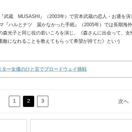
武蔵 MUSASHI』（2003年）で宮本武蔵の恋人・お通を演
マ『ハルとナツ 届かなかった手紙』（2005年）では長期海
の森光子と同じ役の若いころを演じ、《森さんに出会って、女
素敵になれることを教えてもらって希望が持てた》という
スター女優のひと言でブロードウェイ挑戦
1
2
3
次へ