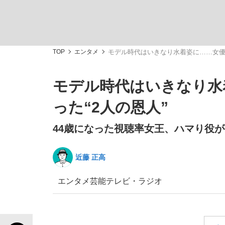
観る将棋、読む将棋
TOP
エンタメ
モデル時代はいきなり水着姿に……女優2
モデル時代はいきなり水
「敗因分析は一切聞かれなかった」侍ジャパン選
った“2人の恩人”
44歳になった視聴率女王、ハマり役
近藤 正高
いまさら聞けない資産運用のすべて
エンタメ
芸能
テレビ・ラジオ
「目標達成できなかったからと言って…」サッ