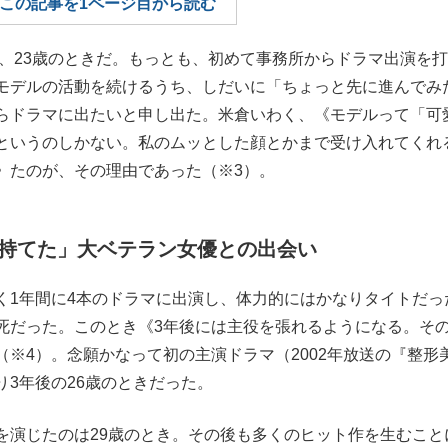
この記事を1ページ目から読む
もっと見る
年、23歳のときだ。もっとも、初めて事務所からドラマ出演を
モデルの活動を続けるうち、しだいに「ちょっと先に進んでみ
らドラマに出たいと申し出た。米倉いわく、《モデルって「可
というのしかない。私のムッとした顔とかまで受け入れてくれ
》たのが、その理由であった（※3）。
持てた」大ベテラン女優との出会い
1年間に4本のドラマに出演
し、体力的にはかなりタイトだっ
死だった。このとき《3年後には主役を張れるようになる。そ
※4）。念願かなって初の主演ドラマ（2002年放送の『整形
3年後の26歳のときだった。
演じたのは29歳のとき。その後も多くのヒット作を生むこと