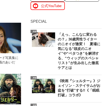
公式YouTube
SPECIAL
PR
「えっ、こんなに変わる
の？」36歳男性ライター
のニオイが激変！ 夏場に
気になる“頭皮のニオ
イ”や“ベタつき”を解消す
ード写真集に
る、“ウィッグのスペシャ
識のあいだ
リスト”が生み出した徹底
ケアとは
PR
《映画『シェルター』》ジ
ェイソン・ステイサムがお
盆を“打破”する!!《「眠眠
打破」コラボ》
PR