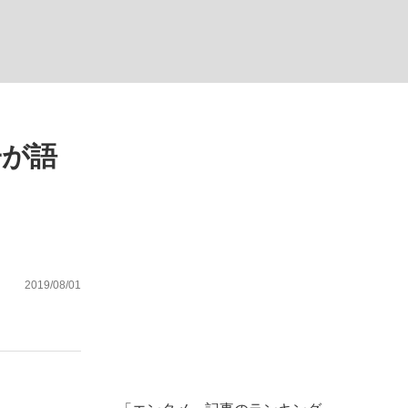
子が語
が悲しい」『北の国から』倉本聰氏（91...
を、目撃せよ。
2019/08/01