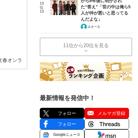
から8年後に明かされ
10
た“答え”「世の中は俺ら5
位
10
人が仲が悪いと思ってる
んだよな」
みきーる
11位から20位を見る
文春オンラ
最新情報を発信中！
フォロー
メルマガ登録
フォロー
Googleニュース