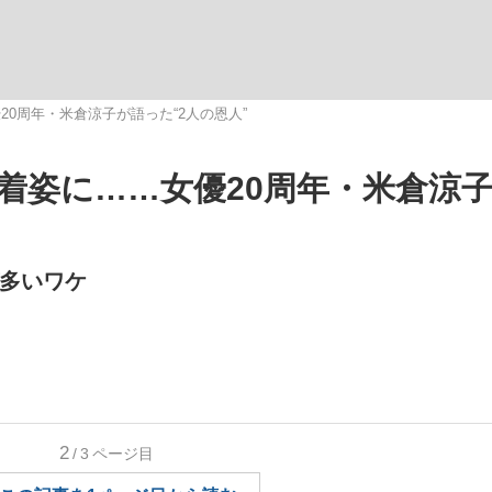
0周年・米倉涼子が語った“2人の恩人”
着姿に……女優20周年・米倉涼
手が証言した“NPB聞...
「クマが悪者扱いされているの
キングの誕生
が多いワケ
もっと見る
2
/3
ページ目
カー日本代表・森保一監督...