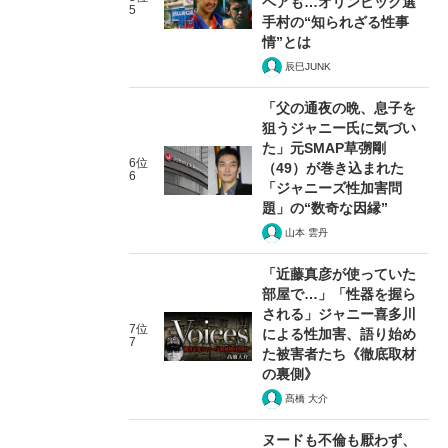
ペアも…オリンピック選
5
手村の“知られざる性事
情”とは
辰巳JUNK
「父の通夜の晩、息子を
狙うジャニー氏に気づい
た」元SMAP草彅剛
6位
（49）が巻き込まれた
6
「ジャニーズ性加害問
題」の“数奇な因縁”
山本 雲丹
「近藤真彦が使っていた
部屋で…」「性器を握ら
される」ジャニー喜多川
7位
による性加害、語り始め
7
た被害者たち《徹底取材
の裏側》
髙橋 大介
ヌードも不倫も厭わず、