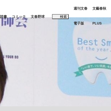
週刊文春
文藝春秋
読書
コミック
文春野球
検索
電子版
PLUS
インタビュー
読書
#松田聖子
BC日本代表“敗戦”の真実 選手が明かす...
、私のいま