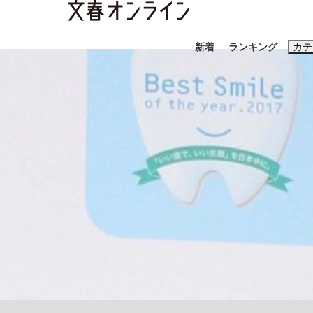
新着
ランキング
カテ
スクープ
ニュー
おすすめのキ
#藤田晋
#三
#玉木雄一郎
「90%は失敗する。でも…」本田圭佑が初め
終戦から81年