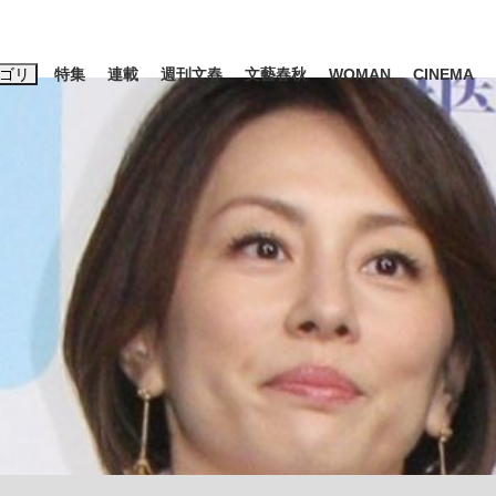
ゴリ
特集
連載
週刊文春
文藝春秋
WOMAN
CINEMA
キーワード入力
ス
エンタメ
ライフ
ビジネス
ーワードタグ一覧
山凌輝
#高市早苗
#後藤真希
#森岡毅
#城彰二
#内田有紀
#亀和田武
て明かした日本代表監督に...
「最悪の空気のまま解散」W
私のあのとき