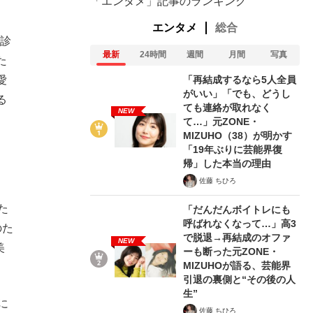
「エンタメ」記事のランキング
エンタメ
総合
打診
最新
24時間
週間
月間
写真
た
「再結成するなら5人全員
愛
がいい」「でも、どうし
る
ても連絡が取れなく
NEW
て…」元ZONE・
MIZUHO（38）が明かす
「19年ぶりに芸能界復
帰」した本当の理由
佐藤 ちひろ
た
「だんだんボイトレにも
呼ばれなくなって…」高3
のた
で脱退→再結成のオファ
NEW
美
ーも断った元ZONE・
MIZUHOが語る、芸能界
引退の裏側と“その後の人
生”
に
佐藤 ちひろ