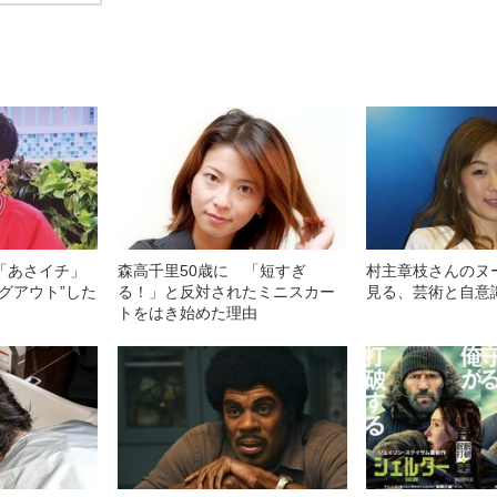
「あさイチ」
森高千里50歳に 「短すぎ
村主章枝さんのヌ
グアウト”した
る！」と反対されたミニスカー
見る、芸術と自意
トをはき始めた理由