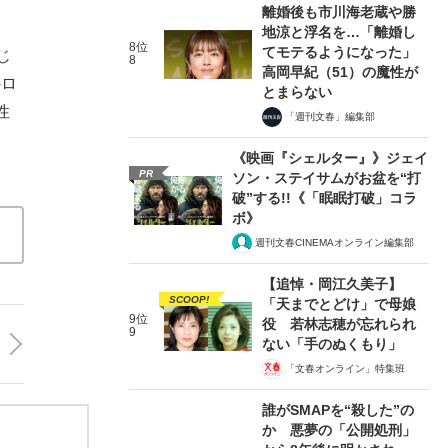
離婚後も市川海老蔵や勝
地涼と浮名を…「離婚し
8位
てモテるようになった」
じ
8
高岡早紀（51）の魔性が
外ロ
とまらない
性
「週刊文春」編集部
《映画『シェルター』》ジェイ
PR
ソン・ステイサムがお盆を“打
破”する!!《「眠眠打破」コラ
ボ》
週刊文春CINEMAオンライン編集部
【追悼・岡江久美子】
SCOOP!
「天までとどけ」で母娘
9位
役 若林志穂が忘れられ
9
ない「手のぬくもり」
「文春オンライン」特集班
誰がSMAPを“殺した”の
か 悪夢の「公開処刑」