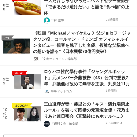
ーズだけじゃなかった…ベストセラー医師が
8位
「できるだけ避けたい」と語る“食べ物”の正
8
体
23時間前
下村 健寿
《映画『Michael／マイケル』》父ジョセフ・ジャ
PR
クソン役、コールマン・ドミンゴ オフィシャルイ
ンタビュー“観客を魅了した名優、複雑な父親像へ
の想いを語る”《日本興収70億円突破》
「文春オンライン」編集部
ロケバス性的暴行事件「ジャングルポケッ
NEW
ト」元メンバー斉藤被告（43）公判で懲役7
9位
9
年 弁護側は改めて無罪を主張、判決は11月
3時間前
時事ドットコム
三山凌輝が妻・趣里との「キス・濡れ場禁止
SCOOP!
10
ルール」を破って既婚の元宝塚女優・花乃ま
位
りあと連日密会《直撃後にもホテルへ…》
10
2026/08/04
「週刊文春」編集部