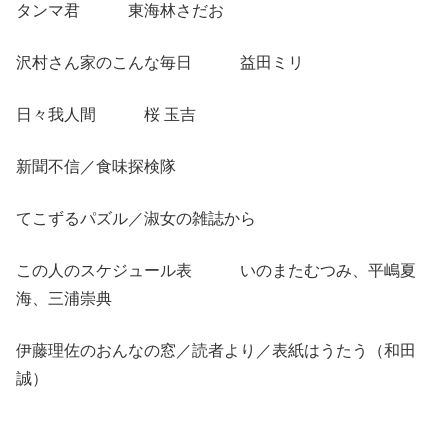
タンマ君 東海林さだお
沢村さん家のこんな毎日 益田ミリ
日々我人間 桜 玉吉
新聞不信／食味探検隊
てこずるパズル／淑女の雑誌から
この人のスケジュール表 いのまたむつみ、平嶋夏
海、三浦崇典
伊藤理佐のおんなの窓／読者より／表紙はうたう（和田
誠）