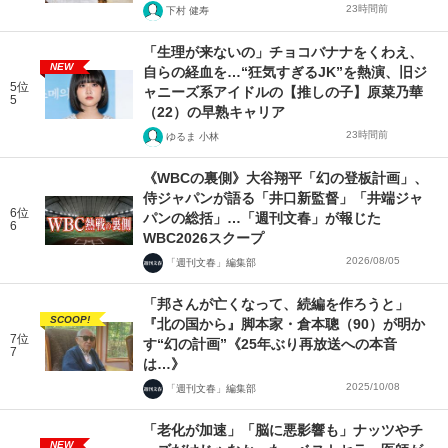
23時間前
下村 健寿
「生理が来ないの」チョコバナナをくわえ、
NEW
自らの経血を…“狂気すぎるJK”を熱演、旧ジ
5位
ャニーズ系アイドルの【推しの子】原菜乃華
5
（22）の早熟キャリア
23時間前
ゆるま 小林
《WBCの裏側》大谷翔平「幻の登板計画」、
侍ジャパンが語る「井口新監督」「井端ジャ
6位
パンの総括」…「週刊文春」が報じた
6
WBC2026スクープ
2026/08/05
「週刊文春」編集部
「邦さんが亡くなって、続編を作ろうと」
SCOOP!
『北の国から』脚本家・倉本聰（90）が明か
7位
す“幻の計画”《25年ぶり再放送への本音
7
は…》
2025/10/08
「週刊文春」編集部
「老化が加速」「脳に悪影響も」ナッツやチ
NEW