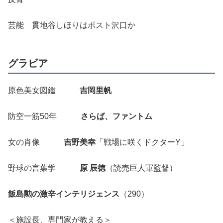
芸能 貫地谷しほりはポスト沢口か
グラビア
原色美女図鑑
吉岡里帆
防空一筋50年
さらば、ファントム
女の肖像
吉野美幸
「戦場に咲くドクターY」
野球の言葉学
原 辰徳
（読売巨人軍監督）
飯島勲の激辛インテリジェンス
（290）
＜施設長、専門家が教える＞