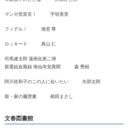
マンガ党宣言！ 宇垣美里
フィデル！ 海堂 尊
ロッキード 真山 仁
司馬遼太郎 漫画化第二弾
新選組血風録 海仙寺党異聞 森 秀樹
阿川佐和子のこの人に会いたい 矢部太郎
新・家の履歴書 植田まさし
文春図書館