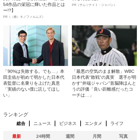
54作品の栄冠に輝いた作品とは
PR（サムソナイト・ジャパン）
ー!?】
PR（（株）キノフィルムズ）
「90%は失敗する。でも…」本
「最悪の空気のまま解散」WBC
田圭佑が初めて明かした日本代
日本代表“敗戦”の真実 選手が明
表監督に名乗りを上げた真意
かす“井端ジャパン”首脳陣ほんと
「実績のない僕に託してほし
うの評価「良い距離感だったコ
い」
ーチは…」
ランキング
総合
ニュース
ビジネス
エンタメ
ライフ
最新
24時間
週間
月間
写真