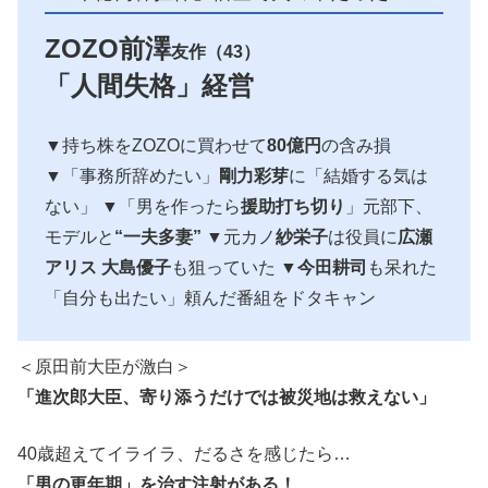
ZOZO前澤
友作（43）
「人間失格」経営
▼持ち株をZOZOに買わせて
80億円
の含み損
▼「事務所辞めたい」
剛力彩芽
に「結婚する気は
ない」 ▼「男を作ったら
援助打ち切り
」元部下、
モデルと
“一夫多妻”
▼元カノ
紗栄子
は役員に
広瀬
アリス
大島優子
も狙っていた ▼
今田耕司
も呆れた
「自分も出たい」頼んだ番組をドタキャン
＜原田前大臣が激白＞
「進次郎大臣、寄り添うだけでは被災地は救えない」
40歳超えてイライラ、だるさを感じたら…
「男の更年期」を治す注射がある！