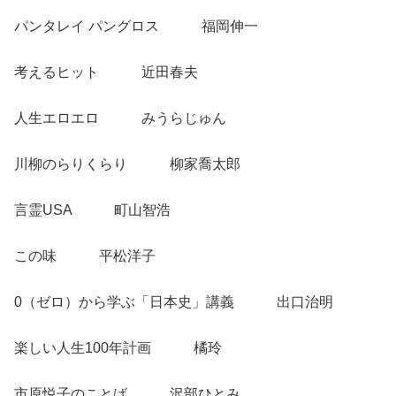
パンタレイ パングロス 福岡伸一
考えるヒット 近田春夫
人生エロエロ みうらじゅん
川柳のらりくらり 柳家喬太郎
言霊USA 町山智浩
この味 平松洋子
0（ゼロ）から学ぶ「日本史」講義 出口治明
楽しい人生100年計画 橘玲
市原悦子のことば 沢部ひとみ