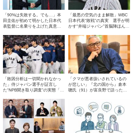
「90%は失敗する。でも…」本
「最悪の空気のまま解散」WBC
田圭佑が初めて明かした日本代
日本代表“敗戦”の真実 選手が明
表監督に名乗りを上げた真意
かす“井端ジャパン”首脳陣ほんと
「実績のない僕に託してほし
うの評価「良い距離感だったコ
い」
ーチは…」
「敗因分析は一切聞かれなかっ
「クマが悪者扱いされているの
た」侍ジャパン選手が証言し
が悲しい」『北の国から』倉本
た“NPB聞き取り調査”の実態「選
聰氏（91）が富良野で語った現
手から次期監督の要求は…」
代社会への“違和感”「バブル期以
降、ドラマはつまらなくなっ
た」