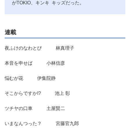
がTOKIO、キンキ キッズだった。
連載
夜ふけのなわとび 林真理子
本音を申せば 小林信彦
悩むが花 伊集院静
そこからですか!? 池上 彰
ツチヤの口車 土屋賢二
いまなんつった？ 宮藤官九郎