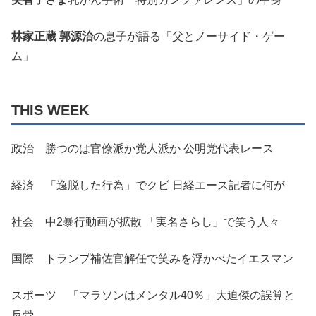
林家正蔵
郭源治
の息子が語る「父とノーサイド・ゲー
ム」
THIS WEEK
政治 勝つのは官僚派か党人派か 公明党代表レース
経済 「逸脱した行為」でクビ 日経エース記者に何が
社会 中2暴行動画が拡散 「実名さらし」で笑う人々
国際 トランプ補佐官解任で笑みを浮かべたイエスマン
スポーツ 「マラソンはメンタル40％」大迫傑の誤算と
反骨