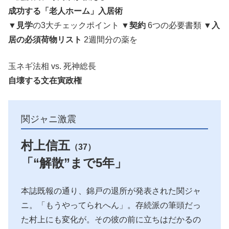
成功する「老人ホーム」入居術
▼
見学
の3大チェックポイント ▼
契約
6つの必要書類 ▼
入
居の必須荷物リスト
2週間分の薬を
玉ネギ法相 vs. 死神総長
自壊する文在寅政権
関ジャニ激震
村上信五
（37）
「“解散”まで5年」
本誌既報の通り、錦戸の退所が発表された関ジャ
ニ。「もうやってられへん」。存続派の筆頭だっ
た村上にも変化が。その彼の前に立ちはだかるの