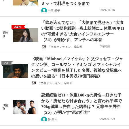
7
ミットで料理をつくるまで
2024/11/16
中岡 愛子
「飲み込んでない」「大便まで見せろ」“大食
NEW
い動画”に批判殺到→炎上状態に…体重46キロ
8位
の“可愛すぎる”大食いインフルエンサー
8
（24）が明かす、アンチへの本音
5時間前
「文春オンライン」編集部
《映画『Michael／マイケル』》父ジョセフ・ジャ
PR
クソン役、コールマン・ドミンゴ オフィシャルイ
ンタビュー“観客を魅了した名優、複雑な父親像へ
の想いを語る”《日本興収70億円突破》
「文春オンライン」編集部
恋愛経験ゼロ・体重140kgの男性→好きな子
から「痩せたら付き合おう」と言われ半年で
9位
70kg減量→告白した結果は？ 元非モテ男性
9
（25）が明かす“恋の行方”
2026/07/26
仲 奈々