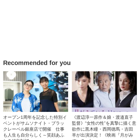
Recommended for you
オープン1周年を記念した特別イ
《渡辺淳一原作＆娘・渡邉直子
ベントがサムソナイト・ブラッ
監督》“女性の性”を真摯に描く意
クレーベル銀座店で開催 仕事
欲作に黒木瞳・西岡德馬・吉田
も人生も自分らしく～笑顔あふ
羊が出演決定！《映画『月がみ