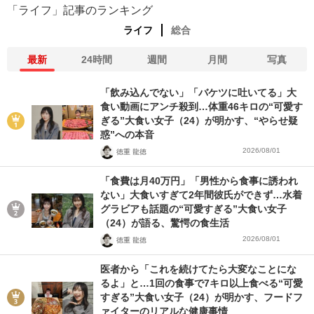
「ライフ」記事のランキング
ライフ
総合
最新
24時間
週間
月間
写真
「飲み込んでない」「バケツに吐いてる」大
食い動画にアンチ殺到…体重46キロの“可愛す
ぎる”大食い女子（24）が明かす、“やらせ疑
惑”への本音
2026/08/01
徳重 龍徳
「食費は月40万円」「男性から食事に誘われ
ない」大食いすぎて2年間彼氏ができず…水着
グラビアも話題の“可愛すぎる”大食い女子
（24）が語る、驚愕の食生活
2026/08/01
徳重 龍徳
医者から「これを続けてたら大変なことにな
るよ」と…1回の食事で7キロ以上食べる“可愛
すぎる”大食い女子（24）が明かす、フードフ
ァイターのリアルな健康事情