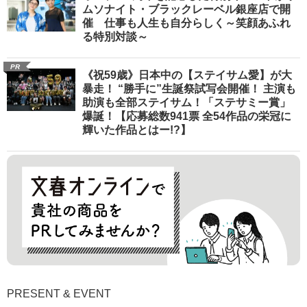
ムソナイト・ブラックレーベル銀座店で開
催 仕事も人生も自分らしく～笑顔あふれ
る特別対談～
PR
《祝59歳》日本中の【ステイサム愛】が大
暴走！ “勝手に”生誕祭試写会開催！ 主演も
助演も全部ステイサム！「ステサミー賞」
爆誕！【応募総数941票 全54作品の栄冠に
輝いた作品とはー!?】
PRESENT & EVENT