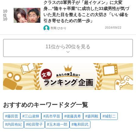
クラスの3軍男子が「超イケメン」に大変
身…“陰キャ卒業”に成功した33歳男性が気づ
10
いた見た目を整えることの大切さ「いい縁を
位
10
引き寄せるための第一歩」
2024/09/22
市岡 ひかり
11位から20位を見る
おすすめのキーワードタグ一覧
#藤田晋
#三山凌輝
#高市早苗
#後藤真希
#森岡毅
#城彰二
#内田有紀
#松田聖子
#玉木雄一郎
#亀和田武