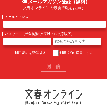
メールマガジン登録（無料）
文春オンラインの最新情報をお届け
メールアドレス
パスワード（半角英数6文字以上12文字以下）
利用規約を確認する
利用規約に同意します