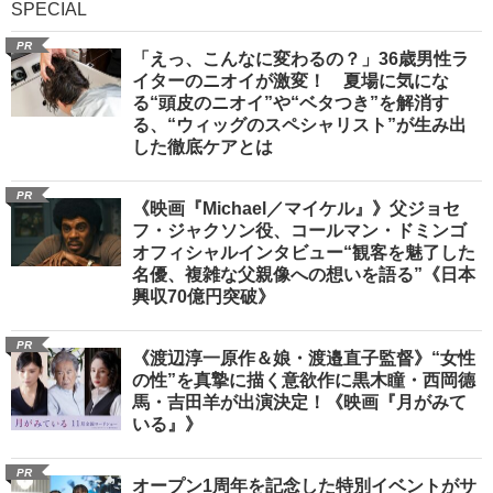
SPECIAL
PR
「えっ、こんなに変わるの？」36歳男性ラ
イターのニオイが激変！ 夏場に気にな
る“頭皮のニオイ”や“ベタつき”を解消す
る、“ウィッグのスペシャリスト”が生み出
した徹底ケアとは
PR
《映画『Michael／マイケル』》父ジョセ
フ・ジャクソン役、コールマン・ドミンゴ
オフィシャルインタビュー“観客を魅了した
名優、複雑な父親像への想いを語る”《日本
興収70億円突破》
PR
《渡辺淳一原作＆娘・渡邉直子監督》“女性
の性”を真摯に描く意欲作に黒木瞳・西岡德
馬・吉田羊が出演決定！《映画『月がみて
いる』》
PR
オープン1周年を記念した特別イベントがサ