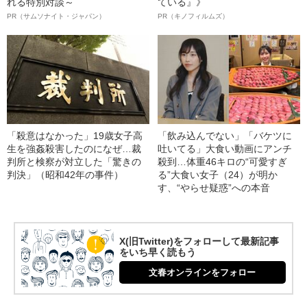
れる特別対談～
ている』》
PR（サムソナイト・ジャパン）
PR（キノフィルムズ）
「殺意はなかった」19歳女子高
「飲み込んでない」「バケツに
生を強姦殺害したのになぜ…裁
吐いてる」大食い動画にアンチ
判所と検察が対立した「驚きの
殺到…体重46キロの“可愛すぎ
判決」（昭和42年の事件）
る”大食い女子（24）が明か
す、“やらせ疑惑”への本音
X(旧Twitter)をフォローして最新記事
をいち早く読もう
文春オンラインをフォロー