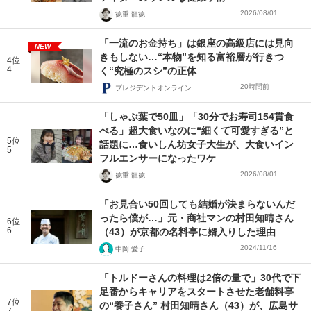
2026/08/01
徳重 龍徳
「一流のお金持ち」は銀座の高級店には見向
NEW
きもしない…“本物”を知る富裕層が行きつ
4位
4
く“究極のスシ”の正体
20時間前
プレジデントオンライン
「しゃぶ葉で50皿」「30分でお寿司154貫食
べる」超大食いなのに“細くて可愛すぎる”と
5位
話題に…食いしん坊女子大生が、大食いイン
5
フルエンサーになったワケ
2026/08/01
徳重 龍徳
「お見合い50回しても結婚が決まらないんだ
ったら僕が…」元・商社マンの村田知晴さん
6位
6
（43）が京都の名料亭に婿入りした理由
2024/11/16
中岡 愛子
「トルドーさんの料理は2倍の量で」30代で下
足番からキャリアをスタートさせた老舗料亭
7位
の“養子さん” 村田知晴さん（43）が、広島サ