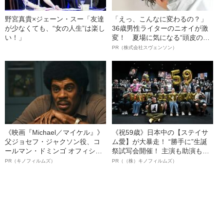
野宮真貴×ジェーン・スー「友達
「えっ、こんなに変わるの？」
が少なくても、“女の人生”は楽し
36歳男性ライターのニオイが激
い！」
変！ 夏場に気になる“頭皮のニ
オイ”や“ベタつき”を解消す
PR（株式会社スヴェンソン）
る、“ウィッグのスペシャリス
ト”が生み出した徹底ケアとは
《映画『Michael／マイケル』》
《祝59歳》日本中の【ステイサ
父ジョセフ・ジャクソン役、コ
ム愛】が大暴走！ “勝手に”生誕
ールマン・ドミンゴ オフィシャ
祭試写会開催！ 主演も助演も全
ルインタビュー“観客を魅了した
部ステイサム！「ステサミー
PR（キノフィルムズ）
PR（（株）キノフィルムズ）
名優、複雑な父親像への想いを
賞」爆誕！【応募総数941票 全
語る”《日本興収70億円突破》
54作品の栄冠に輝いた作品とは
ー!?】