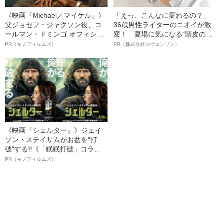
《映画『Michael／マイケル』》
「えっ、こんなに変わるの？」
父ジョセフ・ジャクソン役、コ
36歳男性ライターのニオイが激
ールマン・ドミンゴ オフィシャ
変！ 夏場に気になる“頭皮のニ
ルインタビュー“観客を魅了した
オイ”や“ベタつき”を解消す
PR（キノフィルムズ）
PR（株式会社スヴェンソン）
名優、複雑な父親像への想いを
る、“ウィッグのスペシャリス
語る”《日本興収70億円突破》
ト”が生み出した徹底ケアとは
《映画『シェルター』》ジェイ
ソン・ステイサムがお盆を“打
破”する!!《「眠眠打破」コラ
ボ》
PR（キノフィルムズ）