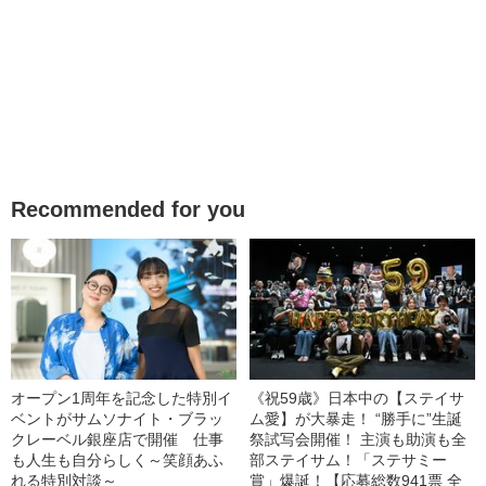
Recommended for you
オープン1周年を記念した特別イ
《祝59歳》日本中の【ステイサ
ベントがサムソナイト・ブラッ
ム愛】が大暴走！ “勝手に”生誕
クレーベル銀座店で開催 仕事
祭試写会開催！ 主演も助演も全
も人生も自分らしく～笑顔あふ
部ステイサム！「ステサミー
れる特別対談～
賞」爆誕！【応募総数941票 全