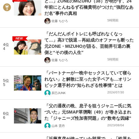
ど…」ZONEのMIZUHO（38）が明かす、24
年前にとんねるず石橋貴明がつけた“強烈なあ
だ名”事件の真相
5時間前
佐藤 ちひろ
「だんだんボイトレにも呼ばれなくなっ
NEW
て…」高3で脱退→再結成のオファーも断った
4位
元ZONE・MIZUHOが語る、芸能界引退の裏
4
側と“その後の人生”
5時間前
佐藤 ちひろ
「パートナーが一晩中セックスしていて寝ら
れない」と解散に至った女子ペアも…オリン
5位
5
ピック選手村の“知られざる性事情”とは
2024/07/30
辰巳JUNK
「父の通夜の晩、息子を狙うジャニー氏に気
づいた」元SMAP草彅剛（49）が巻き込まれ
6位
6
た「ジャニーズ性加害問題」の“数奇な因縁”
2023/08/04
山本 雲丹
「近藤真彦が使っていた部屋で…」「性器を