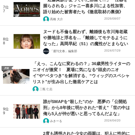
握らされる」ジャニー喜多川による性加害、
7位
7
語り始めた被害者たち《徹底取材の裏側》
2026/08/07
髙橋 大介
ヌードも不倫も厭わず、離婚後も市川海老蔵
や勝地涼と浮名を…「離婚してモテるように
8位
8
なった」高岡早紀（51）の魔性がとまらない
2024/07/29
「週刊文春」編集部
「えっ、こんなに変わるの？」36歳男性ライターの
PR
ニオイが激変！ 夏場に気になる“頭皮のニオ
イ”や“ベタつき”を解消する、“ウィッグのスペシャ
リスト”が生み出した徹底ケアとは
二瓶 仁志
誰がSMAPを“殺した”のか 悪夢の「公開処
刑」から8年後に明かされた“答え”「世の中は
9位
9
俺ら5人が仲が悪いと思ってるんだよな」
2024/04/20
みきーる
2度も誘拐された少女の両親は、犯人に性的に