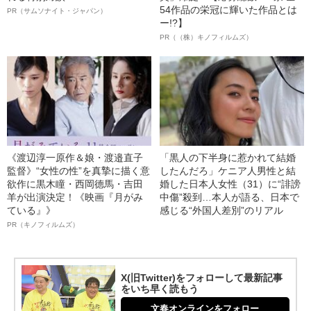
54作品の栄冠に輝いた作品とは
PR（サムソナイト・ジャパン）
ー!?】
PR（（株）キノフィルムズ）
《渡辺淳一原作＆娘・渡邉直子
「黒人の下半身に惹かれて結婚
監督》“女性の性”を真摯に描く意
したんだろ」ケニア人男性と結
欲作に黒木瞳・西岡德馬・吉田
婚した日本人女性（31）に“誹謗
羊が出演決定！《映画『月がみ
中傷”殺到…本人が語る、日本で
ている』》
感じる“外国人差別”のリアル
PR（キノフィルムズ）
X(旧Twitter)をフォローして最新記事
をいち早く読もう
文春オンラインをフォロー