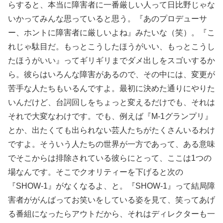
らすると、本当に障害者に一番厳しい人って日比野じゃな
いかってみんな思っていると思う。『あのプロデューサ
ー、ホントに障害者に厳しいよね』みたいな（笑）。『こ
れじゃ駄目だ。もっとこうしたほうがいい、もっとこうし
たほうがいい』ってギリギリまでダメ出しをスゴいするか
ら。彼らはいろんな障害があるので、その中には、変更が
苦手な人たちもいるんですよ。最初に決めた通りにやりた
いんだけど、台詞回しをちょっと変えるだけでも、それは
それで大変なわけです。でも、例えば『M-1グランプリ』
とか、出たくても出られない芸人たちがたくさんいるわけ
ですよ。そういう人たちの世界が一方であって、ある意味
でそこからは排除されている彼らにとって、ここは1つの
場なんです。そこでクオリティーを下げると次の
『SHOW-1』がなくなるよ、と。『SHOW-1』って結局障
害者ががんばってお笑いをしている姿を見て、笑ってあげ
る番組になったらアウトだから、それはディレクターも一