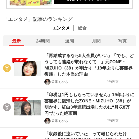
「エンタメ」記事のランキング
エンタメ
総合
最新
24時間
週間
月間
写真
「再結成するなら5人全員がいい」「でも、ど
NEW
うしても連絡が取れなくて…」元ZONE・
MIZUHO（38）が明かす「19年ぶりに芸能界
復帰」した本当の理由
5時間前
佐藤 ちひろ
「印税は1円ももらっていません」19年ぶりに
NEW
芸能界に復帰したZONE・MIZUHO（38）が
明かす、紅白3年連続出場したのに“月収8万
円”だった絶頂期
5時間前
佐藤 ちひろ
「収録後に泣いていた、って報じられたけ
NEW