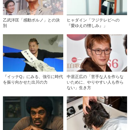
乙武洋匡「感動ポルノ」との決
ヒャダイン「フジテレビへの
別
『愛ゆえの憎しみ』」
『イッテQ』にみる、強引に時代
中居正広の「苦手な人を作らな
を振り向かせた出川の力
いために、やりやすい人も作ら
ない」生き方