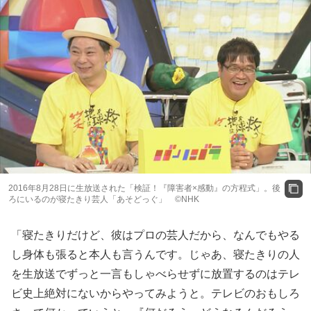
2016年8月28日に生放送された「検証！『障害者×感動』の方程式」。後
ろにいるのが寝たきり芸人「あそどっぐ」 ©NHK
「寝たきりだけど、彼はプロの芸人だから、なんでもやる
し身体も張ると本人も言うんです。じゃあ、寝たきりの人
を生放送でずっと一言もしゃべらせずに放置するのはテレ
ビ史上絶対にないからやってみようと。テレビのおもしろ