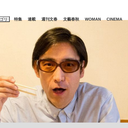
ゴリ
特集
連載
週刊文春
文藝春秋
WOMAN
CINEMA
キーワード入力
ス
エンタメ
ライフ
ビジネス
ーワードタグ一覧
山凌輝
#高市早苗
#後藤真希
#森岡毅
#城彰二
#内田有紀
観る将棋、読
#亀和田武
て明かした日本代表監督に...
「最悪の空気のまま解散」W