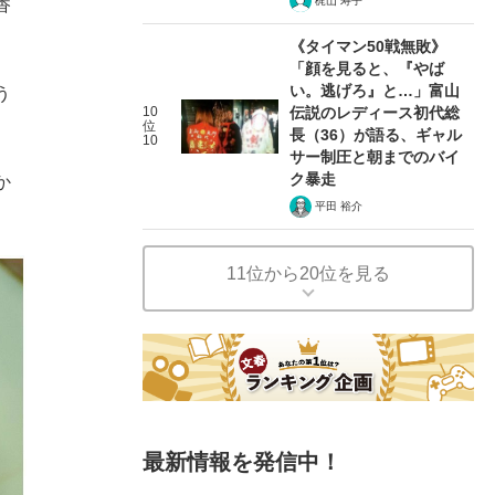
梶山 寿子
香
《タイマン50戦無敗》
「顔を見ると、『やば
い。逃げろ』と…」富山
う
10
伝説のレディース初代総
位
長（36）が語る、ギャル
10
サー制圧と朝までのバイ
ク暴走
か
平田 裕介
11位から20位を見る
最新情報を発信中！