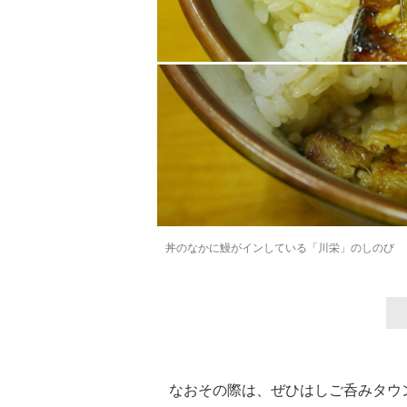
丼のなかに鰻がインしている「川栄」のしのび
なおその際は、ぜひはしご呑みタウ