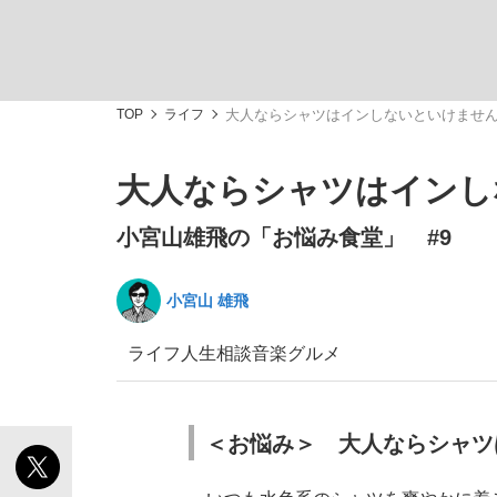
TOP
ライフ
大人ならシャツはインしないといけませ
大人ならシャツはインし
「敗因分析は一切聞かれなかった」侍ジャパン選
キングの誕生を、目撃せよ。
小宮山雄飛の「お悩み食堂」 #9
小宮山 雄飛
ライフ
人生相談
音楽
グルメ
the Style
＜お悩み＞ 大人ならシャツ
「目標達成できなかったからと言って…」サッ