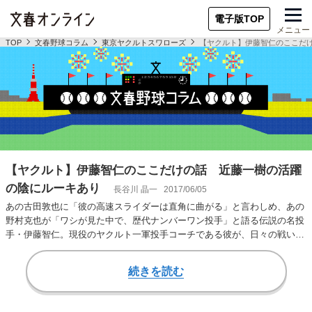
電子版TOP
メニュー
TOP
文春野球コラム
東京ヤクルトスワローズ
【ヤクルト】伊藤智仁のここだ
【ヤクルト】伊藤智仁のここだけの話 近藤一樹の活躍
の陰にルーキあり
長谷川 晶一
2017/06/05
あの古田敦也に「彼の高速スライダーは直角に曲がる」と言わしめ、あの
野村克也が「ワシが見た中で、歴代ナンバーワン投手」と語る伝説の名投
手・伊藤智仁。現役のヤクルト一軍投手コーチである彼が、日々の戦いを
赤裸々に振り返る…
続きを読む