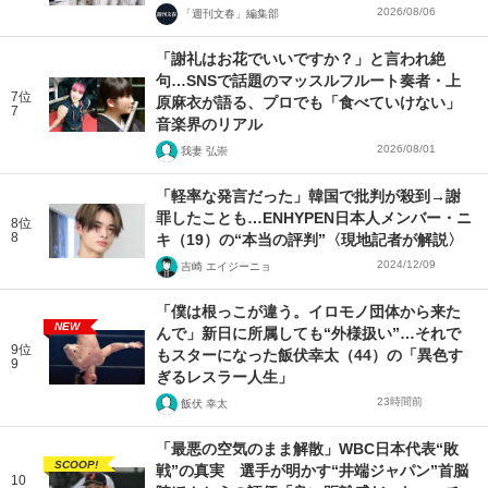
2026/08/06
「週刊文春」編集部
「謝礼はお花でいいですか？」と言われ絶
句…SNSで話題のマッスルフルート奏者・上
7位
原麻衣が語る、プロでも「食べていけない」
7
音楽界のリアル
2026/08/01
我妻 弘崇
「軽率な発言だった」韓国で批判が殺到→謝
罪したことも…ENHYPEN日本人メンバー・ニ
8位
8
キ（19）の“本当の評判”〈現地記者が解説〉
2024/12/09
吉崎 エイジーニョ
「僕は根っこが違う。イロモノ団体から来た
NEW
んで」新日に所属しても“外様扱い”…それで
9位
もスターになった飯伏幸太（44）の「異色す
9
ぎるレスラー人生」
23時間前
飯伏 幸太
「最悪の空気のまま解散」WBC日本代表“敗
SCOOP!
戦”の真実 選手が明かす“井端ジャパン”首脳
10