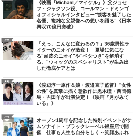
《映画『Michael／マイケル』》父ジョセ
フ・ジャクソン役、コールマン・ドミンゴ
オフィシャルインタビュー“観客を魅了した
名優、複雑な父親像への想いを語る”《日本
興収70億円突破》
PR
「えっ、こんなに変わるの？」36歳男性ラ
イターのニオイが激変！ 夏場に気にな
る“頭皮のニオイ”や“ベタつき”を解消す
る、“ウィッグのスペシャリスト”が生み出
した徹底ケアとは
PR
《渡辺淳一原作＆娘・渡邉直子監督》“女性
の性”を真摯に描く意欲作に黒木瞳・西岡德
馬・吉田羊が出演決定！《映画『月がみて
いる』》
PR
オープン1周年を記念した特別イベントがサ
ムソナイト・ブラックレーベル銀座店で開
催 仕事も人生も自分らしく～笑顔あふれ