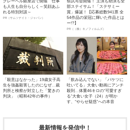
クレーベル銀座店で開催 仕事
祭試写会開催！ 主演も助演も全
も人生も自分らしく～笑顔あふ
部ステイサム！「ステサミー
れる特別対談～
賞」爆誕！【応募総数941票 全
54作品の栄冠に輝いた作品とは
PR（サムソナイト・ジャパン）
ー!?】
PR（（株）キノフィルムズ）
「殺意はなかった」19歳女子高
「飲み込んでない」「バケツに
生を強姦殺害したのになぜ…裁
吐いてる」大食い動画にアンチ
判所と検察が対立した「驚きの
殺到…体重46キロの“可愛すぎ
判決」（昭和42年の事件）
る”大食い女子（24）が明か
す、“やらせ疑惑”への本音
最新情報を発信中！