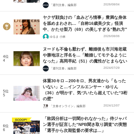
2026/08/04
「週刊文春」編集部
ヤクザ顔負けの「血みどろ情事」豊満な身体
を舐めまわされ…「自称16歳美少女」怪演
中、かたせ梨乃（69）の美しすぎる“熟れ方”
2026/08/06
ゆるま 小林
ヌードも不倫も厭わず、離婚後も市川海老蔵
や勝地涼と浮名を…「離婚してモテるように
4位
4
なった」高岡早紀（51）の魔性がとまらない
2024/07/29
「週刊文春」編集部
体重30キロ→200キロ、男友達から「もった
いない」と…インフルエンサー・ゆりん
5位
（36）が明かす、気づいたら超えていた“3桁
5
の壁”
2024/12/07
「文春オンライン」編集部
「敗因分析は一切聞かれなかった」侍ジャパ
SCOOP!
ン選手が証言した“NPB聞き取り調査”の実態
6位
6
「選手から次期監督の要求は…」