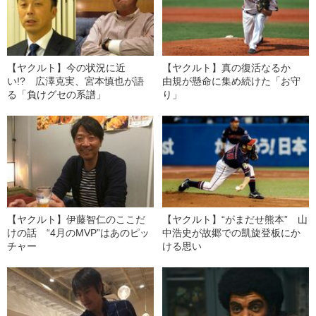
【ヤクルト】今の状況に近
【ヤクルト】真の復活なるか
い!? 広澤克実、宮本慎也が語
由規が懸命に集め続けた「お守
る「負けグセの系譜」
り」
【ヤクルト】伊藤智仁のここだ
【ヤクルト】“がまだせ熊本” 山
けの話 “4月のMVP”はあのピッ
中浩史が故郷での凱旋登板にか
チャー
ける思い