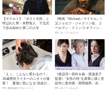
【ヤクルト】「ポスト古田」と
《映画『Michael／マイケル』》
呼ばれた男・米野智人 下北沢
父ジョセフ・ジャクソン役、コ
で歩み始めた第二の人生
ールマン・ドミンゴ オフィシャ
ルインタビュー“観客を魅了した
PR（キノフィルムズ）
名優、複雑な父親像への想いを
語る”《日本興収70億円突破》
「えっ、こんなに変わるの？」
《渡辺淳一原作＆娘・渡邉直子
36歳男性ライターのニオイが激
監督》“女性の性”を真摯に描く意
変！ 夏場に気になる“頭皮のニ
欲作に黒木瞳・西岡德馬・吉田
オイ”や“ベタつき”を解消す
羊が出演決定！《映画『月がみ
PR（株式会社スヴェンソン）
PR（キノフィルムズ）
る、“ウィッグのスペシャリス
ている』》
ト”が生み出した徹底ケアとは