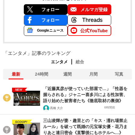
フォロー
メルマガ登録
フォロー
公式YouTube
Googleニュース
「エンタメ」記事のランキング
エンタメ
総合
最新
24時間
週間
月間
写真
「近藤真彦が使っていた部屋で…」「性器を
NEW
握らされる」ジャニー喜多川による性加害、
語り始めた被害者たち《徹底取材の裏側》
6時間前
髙橋 大介
三山凌輝が妻・趣里との「キス・濡れ場禁止
SCOOP!
ルール」を破って既婚の元宝塚女優・花乃ま
りあと連日密会《直撃後にもホテルへ…》