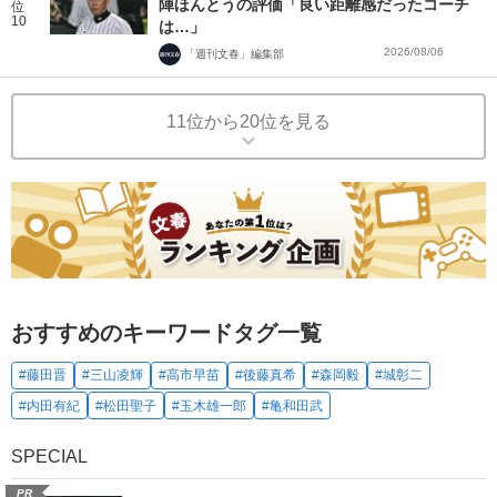
陣ほんとうの評価「良い距離感だったコーチ
位
10
は…」
2026/08/06
「週刊文春」編集部
11位から20位を見る
おすすめのキーワードタグ一覧
#藤田晋
#三山凌輝
#高市早苗
#後藤真希
#森岡毅
#城彰二
#内田有紀
#松田聖子
#玉木雄一郎
#亀和田武
SPECIAL
PR