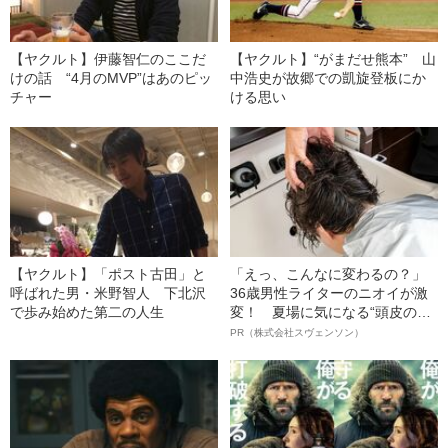
【ヤクルト】伊藤智仁のここだ
【ヤクルト】“がまだせ熊本” 山
けの話 “4月のMVP”はあのピッ
中浩史が故郷での凱旋登板にか
チャー
ける思い
【ヤクルト】「ポスト古田」と
「えっ、こんなに変わるの？」
呼ばれた男・米野智人 下北沢
36歳男性ライターのニオイが激
で歩み始めた第二の人生
変！ 夏場に気になる“頭皮のニ
オイ”や“ベタつき”を解消す
PR（株式会社スヴェンソン）
る、“ウィッグのスペシャリス
ト”が生み出した徹底ケアとは