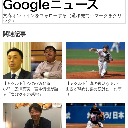
文春オンラインをフォローする
（遷移先で☆マークをクリ
ック）
関連記事
【ヤクルト】今の状況に近
【ヤクルト】真の復活なるか
い!? 広澤克実、宮本慎也が語
由規が懸命に集め続けた「お守
る「負けグセの系譜」
り」