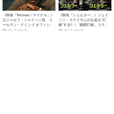
《映画『Michael／マイケル』》
《映画『シェルター』》ジェイ
父ジョセフ・ジャクソン役、コ
ソン・ステイサムがお盆を“打
ールマン・ドミンゴ オフィシャ
破”する!!《「眠眠打破」コラ
ルインタビュー“観客を魅了した
ボ》
PR（キノフィルムズ）
PR（キノフィルムズ）
名優、複雑な父親像への想いを
語る”《日本興収70億円突破》