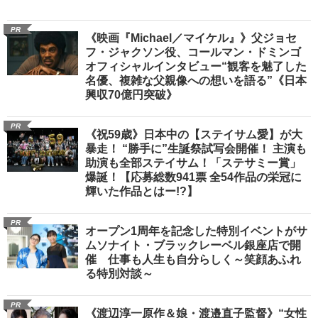
PR
《映画『Michael／マイケル』》父ジョセ
フ・ジャクソン役、コールマン・ドミンゴ
オフィシャルインタビュー“観客を魅了した
名優、複雑な父親像への想いを語る”《日本
興収70億円突破》
PR
《祝59歳》日本中の【ステイサム愛】が大
暴走！ “勝手に”生誕祭試写会開催！ 主演も
助演も全部ステイサム！「ステサミー賞」
爆誕！【応募総数941票 全54作品の栄冠に
輝いた作品とはー!?】
PR
オープン1周年を記念した特別イベントがサ
ムソナイト・ブラックレーベル銀座店で開
催 仕事も人生も自分らしく～笑顔あふれ
る特別対談～
PR
《渡辺淳一原作＆娘・渡邉直子監督》“女性