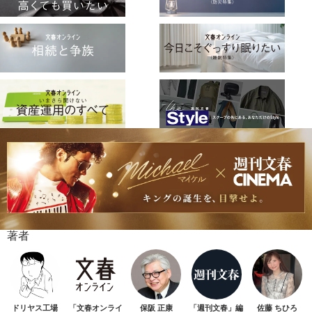
著者
ドリヤス工場
「文春オンライ
保阪 正康
「週刊文春」編
佐藤 ちひろ