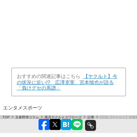
おすすめの関連記事はこちら
【ヤクルト】今
の状況に近い!? 広澤克実、宮本慎也が語る
「負けグセの系譜」
エンタメ
スポーツ
TOP
文春野球コラム
東京ヤクルトスワローズ
記事
[写真]【ヤクルト】伊