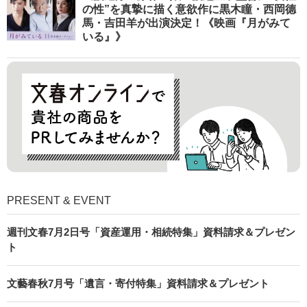
の性”を真摯に描く意欲作に黒木瞳・西岡德
馬・吉田羊が出演決定！《映画『月がみて
いる』》
PRESENT & EVENT
週刊文春7月2日号「資産運用・相続特集」資料請求＆プレゼン
ト
文藝春秋7月号「遺言・寄付特集」資料請求＆プレゼント