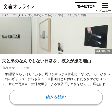
電子版TOP
メニュー
TOP
エンタメ
夫と弟のなんでもない日常を、彼女が撮る理由
夫と弟のなんでもない日常を、彼女が撮る理由
山内 宏泰
2017/06/10
JR目黒駅からしばらく歩き、周りがすっかり住宅街になったころ、小さい
一軒のギャラリーに行き着く。金柑画廊と名付けられたささやかなスペー
ス。新進の写真家・伊澤絵里奈による個展「しぐさをなぞる」展を訪れ
た。 派手さは、…
続きを読む