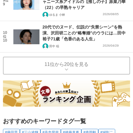
9位
ャニーズ系アイドルの【推しの子】原菜乃華
9
（22）の早熟キャリア
2026/08/05
ゆるま 小林
20代でのヌード、伝説の“失禁シーン”を熱
10
演、沢田研二との“略奪婚”のウラには…田中
位
裕子71歳「色香のある人生」
10
2026/04/29
田中 稲
11位から20位を見る
おすすめのキーワードタグ一覧
#藤田晋
#三山凌輝
#高市早苗
#後藤真希
#森岡毅
#城彰二