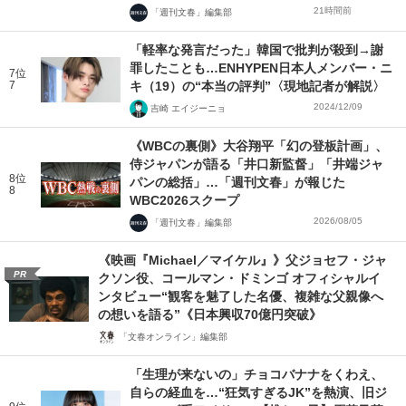
21時間前
「週刊文春」編集部
「軽率な発言だった」韓国で批判が殺到→謝
罪したことも…ENHYPEN日本人メンバー・ニ
7位
7
キ（19）の“本当の評判”〈現地記者が解説〉
2024/12/09
吉崎 エイジーニョ
《WBCの裏側》大谷翔平「幻の登板計画」、
侍ジャパンが語る「井口新監督」「井端ジャ
8位
パンの総括」…「週刊文春」が報じた
8
WBC2026スクープ
2026/08/05
「週刊文春」編集部
《映画『Michael／マイケル』》父ジョセフ・ジャ
PR
クソン役、コールマン・ドミンゴ オフィシャルイ
ンタビュー“観客を魅了した名優、複雑な父親像へ
の想いを語る”《日本興収70億円突破》
「文春オンライン」編集部
「生理が来ないの」チョコバナナをくわえ、
自らの経血を…“狂気すぎるJK”を熱演、旧ジ