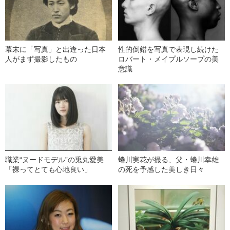
幕末に「写真」と出逢った日本
性的倒錯を写真で表現し続けた
人がまず撮影したもの
ロバート・メイプルソープの美
意識
職業“ヌードモデル”の兎丸愛美
蜷川実花が撮る、父・蜷川幸雄
「裸ってとても心地良い」
の死を予感した美しき日々