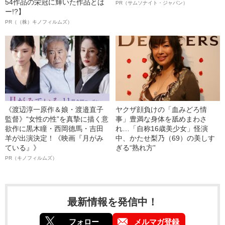
54作品の栄冠に輝いた作品とは
PR（サムソナイト・ジャパン）
ー!?】
PR（（株）キノフィルムズ）
《渡辺淳一原作＆娘・渡邉直子
ヤクザ顔負けの「血みどろ情
監督》“女性の性”を真摯に描く意
事」豊満な身体を舐めまわさ
欲作に黒木瞳・西岡德馬・吉田
れ…「自称16歳美少女」怪演
羊が出演決定！《映画『月がみ
中、かたせ梨乃（69）の美しす
ている』》
ぎる“熟れ方”
PR（キノフィルムズ）
最新情報を発信中！
フォロー
メルマガ登録