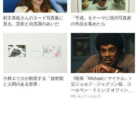
村主章枝さんのヌード写真集に
「平成」をテーマに現代写真家
見る、芸術と自意識のあいだ
の作品を集めたら
小林エリカが創造する「放射能
《映画『Michael／マイケル』》
と人間のある世界」
父ジョセフ・ジャクソン役、コ
ールマン・ドミンゴ オフィシャ
ルインタビュー“観客を魅了した
PR（キノフィルムズ）
名優、複雑な父親像への想いを
語る”《日本興収70億円突破》