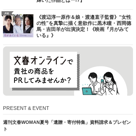
輝いた作品とはー!?】
PR
《渡辺淳一原作＆娘・渡邉直子監督》“女性
の性”を真摯に描く意欲作に黒木瞳・西岡德
馬・吉田羊が出演決定！《映画『月がみて
いる』》
PRESENT & EVENT
週刊文春WOMAN夏号「遺贈・寄付特集」資料請求＆プレゼン
ト