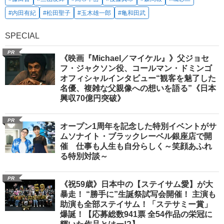
#内田有紀
#松田聖子
#玉木雄一郎
#亀和田武
SPECIAL
PR
《映画『Michael／マイケル』》父ジョセ
フ・ジャクソン役、コールマン・ドミンゴ
オフィシャルインタビュー“観客を魅了した
名優、複雑な父親像への想いを語る”《日本
興収70億円突破》
PR
オープン1周年を記念した特別イベントがサ
ムソナイト・ブラックレーベル銀座店で開
催 仕事も人生も自分らしく～笑顔あふれ
る特別対談～
PR
《祝59歳》日本中の【ステイサム愛】が大
暴走！ “勝手に”生誕祭試写会開催！ 主演も
助演も全部ステイサム！「ステサミー賞」
爆誕！【応募総数941票 全54作品の栄冠に