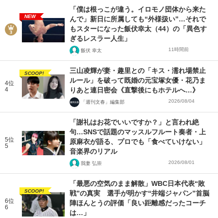
「僕は根っこが違う。イロモノ団体から来た
NEW
んで」新日に所属しても“外様扱い”…それで
もスターになった飯伏幸太（44）の「異色す
ぎるレスラー人生」
11時間前
飯伏 幸太
三山凌輝が妻・趣里との「キス・濡れ場禁止
SCOOP!
ルール」を破って既婚の元宝塚女優・花乃ま
4位
4
りあと連日密会《直撃後にもホテルへ…》
2026/08/04
「週刊文春」編集部
「謝礼はお花でいいですか？」と言われ絶
句…SNSで話題のマッスルフルート奏者・上
5位
原麻衣が語る、プロでも「食べていけない」
5
音楽界のリアル
2026/08/01
我妻 弘崇
「最悪の空気のまま解散」WBC日本代表“敗
SCOOP!
戦”の真実 選手が明かす“井端ジャパン”首脳
6位
陣ほんとうの評価「良い距離感だったコーチ
6
は…」