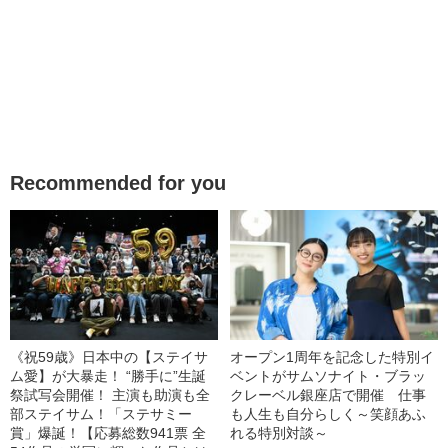
Recommended for you
《祝59歳》日本中の【ステイサ
オープン1周年を記念した特別イ
ム愛】が大暴走！ “勝手に”生誕
ベントがサムソナイト・ブラッ
祭試写会開催！ 主演も助演も全
クレーベル銀座店で開催 仕事
部ステイサム！「ステサミー
も人生も自分らしく～笑顔あふ
賞」爆誕！【応募総数941票 全
れる特別対談～