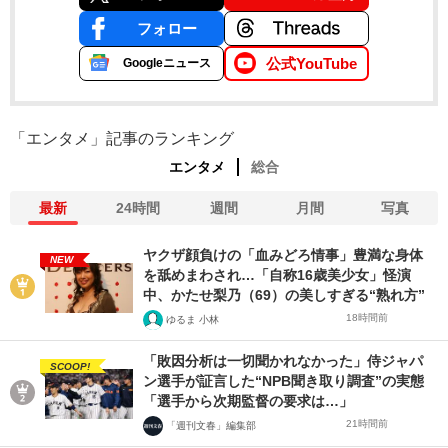
フォロー
公式YouTube
Googleニュース
「エンタメ」記事のランキング
エンタメ
総合
最新
24時間
週間
月間
写真
ヤクザ顔負けの「血みどろ情事」豊満な身体
NEW
を舐めまわされ…「自称16歳美少女」怪演
中、かたせ梨乃（69）の美しすぎる“熟れ方”
18時間前
ゆるま 小林
「敗因分析は一切聞かれなかった」侍ジャパ
SCOOP!
ン選手が証言した“NPB聞き取り調査”の実態
「選手から次期監督の要求は…」
21時間前
「週刊文春」編集部