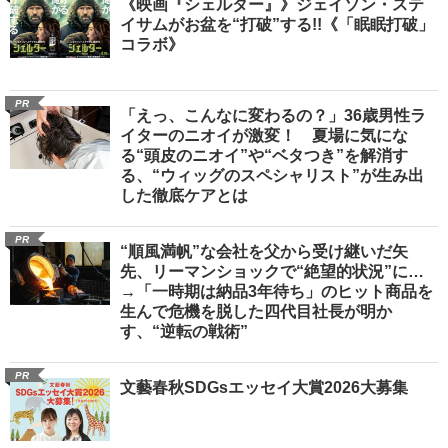
《映画『シェルター』》ジェイソン・ステ
イサムがお盆を“打破”する!!《「眠眠打破」
コラボ》
PR
「えっ、こんなに変わるの？」36歳男性ラ
イターのニオイが激変！ 夏場に気にな
る“頭皮のニオイ”や“ベタつき”を解消す
る、“ウィッグのスペシャリスト”が生み出
した徹底ケアとは
PR
“順風満帆”な会社を父から受け継いだ矢
先、リーマンショックで“絶望的状況”に…
→「一時期は納品3年待ち」のヒット商品を
生んで危機を脱した四代目社長が明か
す、“逆転の戦術”
PR
文藝春秋SDGsエッセイ大賞2026大募集