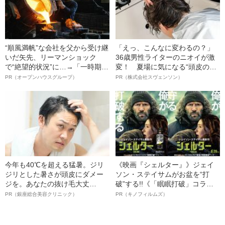
“順風満帆”な会社を父から受け継
「えっ、こんなに変わるの？」
いだ矢先、リーマンショック
36歳男性ライターのニオイが激
で“絶望的状況”に…→「一時期は
変！ 夏場に気になる“頭皮のニ
納品3年待ち」のヒット商品を生
オイ”や“ベタつき”を解消す
PR（オープンハウスグループ）
PR（株式会社スヴェンソン）
んで危機を脱した四代目社長が
る、“ウィッグのスペシャリス
明かす、“逆転の戦術”
ト”が生み出した徹底ケアとは
今年も40℃を超える猛暑。ジリ
《映画『シェルター』》ジェイ
ジリとした暑さが頭皮にダメー
ソン・ステイサムがお盆を“打
ジを。あなたの抜け毛大丈
破”する!!《「眠眠打破」コラ
夫！？
ボ》
PR（銀座総合美容クリニック）
PR（キノフィルムズ）