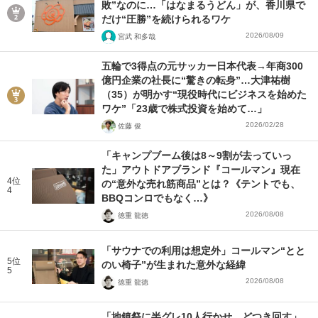
敗”なのに…「はなまるうどん」が、香川県で
だけ“圧勝”を続けられるワケ
2026/08/09
宮武 和多哉
五輪で3得点の元サッカー日本代表→年商300
億円企業の社長に“驚きの転身”…大津祐樹
（35）が明かす“現役時代にビジネスを始めた
ワケ”「23歳で株式投資を始めて…」
2026/02/28
佐藤 俊
「キャンプブーム後は8～9割が去っていっ
た」アウトドアブランド『コールマン』現在
4位
の“意外な売れ筋商品”とは？《テントでも、
4
BBQコンロでもなく…》
2026/08/08
徳重 龍徳
「サウナでの利用は想定外」コールマン“とと
5位
のい椅子”が生まれた意外な経緯
5
2026/08/08
徳重 龍徳
「地鎮祭に半グレ10人行かせ、どつき回す」