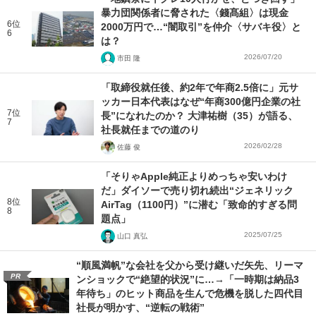
暴力団関係者に脅された〈錢髙組〉は現金
6位
2000万円で…“闇取引”を仲介〈サバキ役〉と
6
は？
2026/07/20
市田 隆
「取締役就任後、約2年で年商2.5倍に」元サ
ッカー日本代表はなぜ“年商300億円企業の社
7位
長”になれたのか？ 大津祐樹（35）が語る、
7
社長就任までの道のり
2026/02/28
佐藤 俊
「そりゃApple純正よりめっちゃ安いわけ
だ」ダイソーで売り切れ続出“ジェネリック
8位
AirTag（1100円）”に潜む「致命的すぎる問
8
題点」
2025/07/25
山口 真弘
“順風満帆”な会社を父から受け継いだ矢先、リーマ
PR
ンショックで“絶望的状況”に…→「一時期は納品3
年待ち」のヒット商品を生んで危機を脱した四代目
社長が明かす、“逆転の戦術”