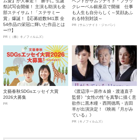
ム愛】が大暴走！ “勝手に”生誕
ベントがサムソナイト・ブラッ
祭試写会開催！ 主演も助演も全
クレーベル銀座店で開催 仕事
部ステイサム！「ステサミー
も人生も自分らしく～笑顔あふ
賞」爆誕！【応募総数941票 全
れる特別対談～
54作品の栄冠に輝いた作品とは
PR（サムソナイト・ジャパン）
ー!?】
PR（（株）キノフィルムズ）
文藝春秋SDGsエッセイ大賞
《渡辺淳一原作＆娘・渡邉直子
2026大募集
監督》“女性の性”を真摯に描く意
欲作に黒木瞳・西岡德馬・吉田
PR
羊が出演決定！《映画『月がみ
ている』》
PR（キノフィルムズ）