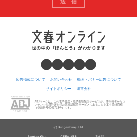
広告掲載について
お問い合わせ
動画・バナー広告について
サイトポリシー
運営会社
ABJマークは、この電子書店・電子書籍配信サービスが、著作権者からコ
ンテンツ使用許諾を得た正規版配信サービスであることを示す登録商標
（登録番号6091713号）です。
(c) Bungeishunju Ltd.
Number Web
CREA WEB
本の話