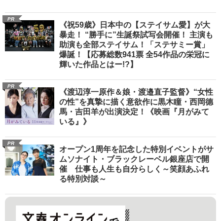
PR
《祝59歳》日本中の【ステイサム愛】が大
暴走！ “勝手に”生誕祭試写会開催！ 主演も
助演も全部ステイサム！「ステサミー賞」
爆誕！【応募総数941票 全54作品の栄冠に
輝いた作品とはー!?】
PR
《渡辺淳一原作＆娘・渡邉直子監督》“女性
の性”を真摯に描く意欲作に黒木瞳・西岡德
馬・吉田羊が出演決定！《映画『月がみて
いる』》
PR
オープン1周年を記念した特別イベントがサ
ムソナイト・ブラックレーベル銀座店で開
催 仕事も人生も自分らしく～笑顔あふれ
る特別対談～