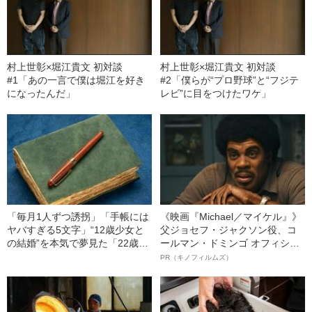
村上世彰×堀江貴文 初対談
村上世彰×堀江貴文 初対談
#1「あの一言で僕は堀江を好き
#2「僕らが“プロ野球”と“フジテ
になったんだ」
レビ”に目をつけたワケ」
「毎月1人ずつ誘拐」「手帳には
《映画『Michael／マイケル』》
ヤバすぎる5文字」“12歳少女と
父ジョセフ・ジャクソン役、コ
の結婚”を本気で夢見た「22歳男
ールマン・ドミンゴ オフィシャ
の末路」（昭和21年の事件）
ルインタビュー“観客を魅了した
PR（キノフィルムズ）
名優、複雑な父親像への想いを
語る”《日本興収70億円突破》