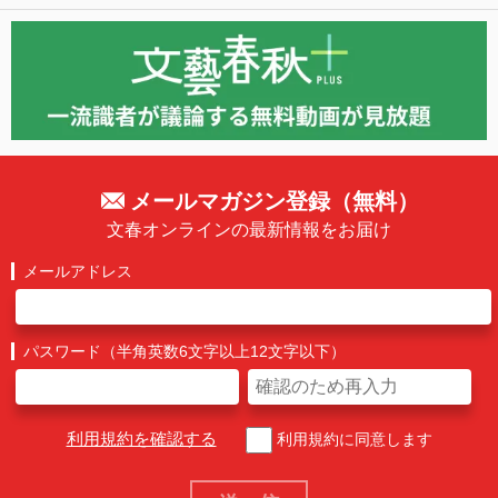
メールマガジン登録（無料）
文春オンラインの最新情報をお届け
メールアドレス
パスワード（半角英数6文字以上12文字以下）
利用規約を確認する
利用規約に同意します