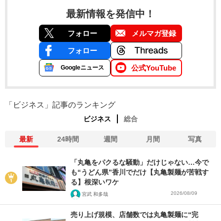
最新情報を発信中！
フォロー
メルマガ登録
フォロー
公式YouTube
Googleニュース
「ビジネス」記事のランキング
ビジネス
総合
最新
24時間
週間
月間
写真
「丸亀をパクるな騒動」だけじゃない…今で
も“うどん県”香川でだけ【丸亀製麺が苦戦す
る】根深いワケ
2026/08/09
宮武 和多哉
売り上げ規模、店舗数では丸亀製麺に“完