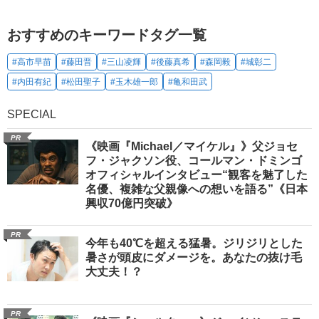
おすすめのキーワードタグ一覧
#高市早苗
#藤田晋
#三山凌輝
#後藤真希
#森岡毅
#城彰二
#内田有紀
#松田聖子
#玉木雄一郎
#亀和田武
SPECIAL
PR
《映画『Michael／マイケル』》父ジョセ
フ・ジャクソン役、コールマン・ドミンゴ
オフィシャルインタビュー“観客を魅了した
名優、複雑な父親像への想いを語る”《日本
興収70億円突破》
PR
今年も40℃を超える猛暑。ジリジリとした
暑さが頭皮にダメージを。あなたの抜け毛
大丈夫！？
PR