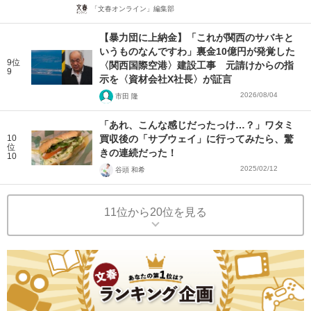
「文春オンライン」編集部
【暴力団に上納金】「これが関西のサバキと
いうものなんですわ」裏金10億円が発覚した
9位
〈関西国際空港〉建設工事 元請けからの指
9
示を〈資材会社X社長〉が証言
2026/08/04
市田 隆
「あれ、こんな感じだったっけ…？」ワタミ
10
買収後の「サブウェイ」に行ってみたら、驚
位
きの連続だった！
10
2025/02/12
谷頭 和希
11位から20位を見る