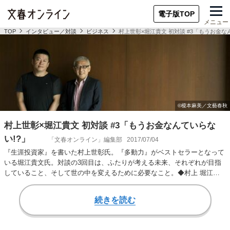
電子版TOP
メニュー
TOP
インタビュー／対談
ビジネス
村上世彰×堀江貴文 初対談 #3「もうお金
村上世彰×堀江貴文 初対談 #3「もうお金なんていらな
い!?」
「文春オンライン」編集部
2017/07/04
『生涯投資家』を書いた村上世彰氏。『多動力』がベストセラーとなって
いる堀江貴文氏。対談の3回目は、ふたりが考える未来、それぞれが目指
していること、そして世の中を変えるために必要なこと。◆村上 堀江は
「もうお金なんてい…
続きを読む