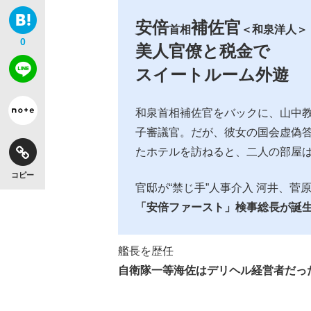
安倍
補佐官
首相
＜和泉洋人＞
0
美人官僚と税金で
スイートルーム外遊
和泉首相補佐官をバックに、山中教
子審議官。だが、彼女の国会虚偽
たホテルを訪ねると、二人の部屋
コピー
官邸が“禁じ手”人事介入 河井、菅
「安倍ファースト」検事総長が誕
艦長を歴任
自衛隊一等海佐はデリヘル経営者だっ