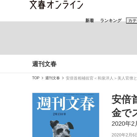
新着
ランキング
カテ
スクープ
ニュー
おすすめのキ
週刊文春
#藤田晋
#三
TOP
週刊文春
安倍首相補佐官＜和泉洋人＞美人官僚
#玉木雄一郎
安倍
金で
「90%は失敗する。でも…」本田圭佑が初め
終戦から81年
2020年
2020年2月