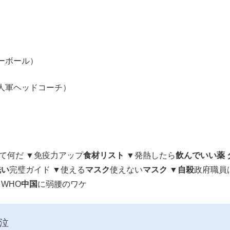
ーボール）
人軍ヘッドコーチ）
）
て何だ ▼免疫力アップ
食材リスト
▼発熱したら
飲んでいい薬 
洗い
完璧ガイド ▼使える
マスク
使えない
マスク
▼
自殺
政府職員
WHO
中国
に弱腰のワケ
泣