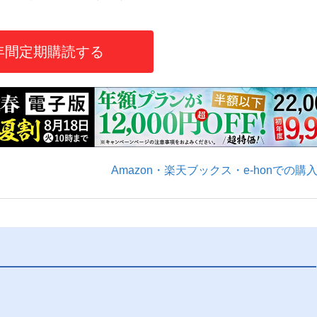
年間定期購読する
いまさら聞け
手が証言した“NPB聞...
「クマが悪者扱いされているの
Amazon・楽天ブックス・e-honでの購
もっと見る
カー日本代表・森保一監督...