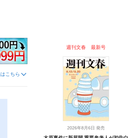
ない資産運用のすべて
週刊文春 最新号
が悲しい」『北の国から』倉本聰氏（91...
入はこちら
2026年8月6日 発売
木原事件に新展開 重要参考人が初告白