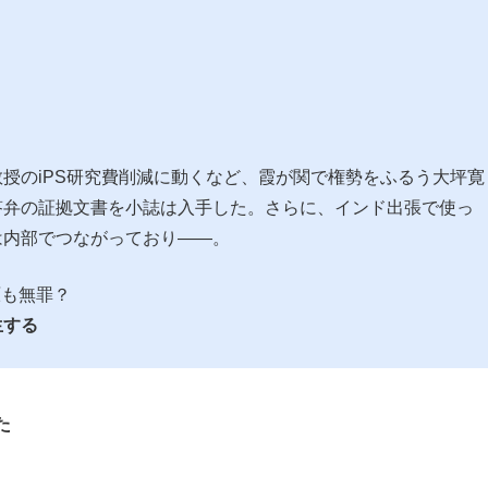
もっと見る
授のiPS研究費削減に動くなど、霞が関で権勢をふるう大坪寛
答弁の証拠文書を小誌は入手した。さらに、インド出張で使っ
は内部でつながっており――。
原も無罪？
生する
た