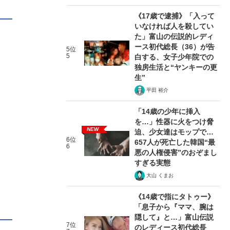
《17歳で逮捕》「入って
いなければ人を殺してい
た」富山の伝説的レディ
ース初代総長（36）が告
5位
5
白する、女子少年院での
独房生活と“ヤンキーの更
生”
平田 裕介
「14歳の少年に挿入
を…」性器に火をつけ脅
NEW
迫、少女達はモップで…
6位
657人が死亡した韓国“最
6
悪の人権侵害”のおぞまし
すぎる実態
大山 くまお
《14歳で指にタトゥー》
「息子から『ママ、腕は
隠して』と…」富山伝説
7位
のレディース初代総長