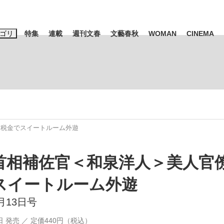
ゴリ
特集
連載
週刊文春
文藝春秋
WOMAN
CINEMA
キーワード入力
ス
エンタメ
ライフ
ビジネス
ーワードタグ一覧
山凌輝
#高市早苗
#後藤真希
#森岡毅
#城彰二
#内田有紀
と税金でスイートルーム外遊
観る将棋、読
#亀和田武
首相補佐官＜和泉洋人＞美人官
スイートルーム外遊
て明かした日本代表監督に...
「最悪の空気のまま解散」W
2月13日号
6日 発売 ／ 定価440円（税込）