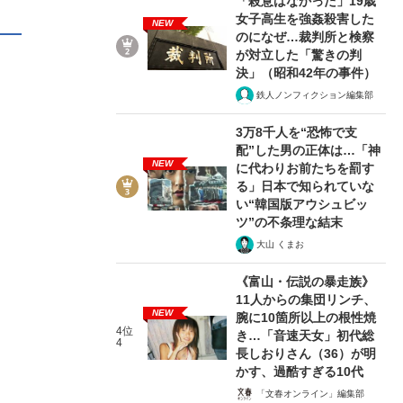
「殺意はなかった」19歳
女子高生を強姦殺害した
NEW
のになぜ…裁判所と検察
が対立した「驚きの判
決」（昭和42年の事件）
鉄人ノンフィクション編集部
3万8千人を“恐怖で支
配”した男の正体は…「神
NEW
に代わりお前たちを罰す
る」日本で知られていな
い“韓国版アウシュビッ
ツ”の不条理な結末
大山 くまお
《富山・伝説の暴走族》
11人からの集団リンチ、
NEW
腕に10箇所以上の根性焼
4位
き…「音速天女」初代総
4
長しおりさん（36）が明
かす、過酷すぎる10代
「文春オンライン」編集部