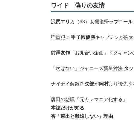
ワイド 偽りの友情
沢尻エリカ
（33）女優復帰ラブコー
強盗犯に
甲子園優勝
キャプテンが駒大
前澤友作
「お見合い企画」ドタキャン
「次はない」ジャニーズ新星対決
タッ
ナイナイ
解散!?
矢部
が
岡村
より優先す
唐田の悲嘆「元カレマニア化する」
本誌だけが知る
杏「東出と離婚しない」理由