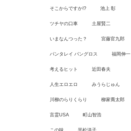
そこからですか!? 池上 彰
ツチヤの口車 土屋賢二
いまなんつった？ 宮藤官九郎
パンタレイ パングロス 福岡伸一
考えるヒット 近田春夫
人生エロエロ みうらじゅん
川柳のらりくらり 柳家喬太郎
言霊USA 町山智浩
この味 平松洋子