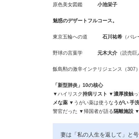
原色美女図鑑
小池栄子
魅惑のデザートフルコース。
東京五輪への道
石川祐希
（バレ
野球の言葉学
元木大介
（読売巨
飯島勲の激辛インテリジェンス（307
「新型肺炎」10の核心
▼ハイリスク
持病リスト
▼
濃厚接触
っ
メな薬
▼うがい薬は使うな
うがい 手
警官だった ▼帰国者が語る
隔離施設
▼
妻は「私の人生を返して」と号