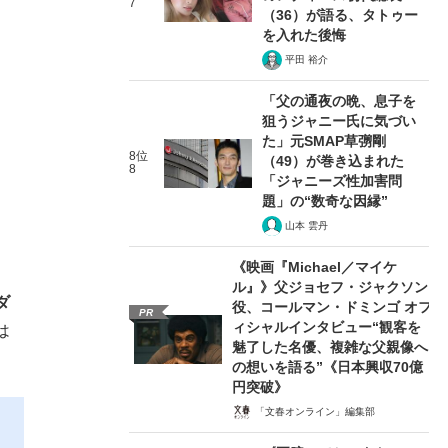
7
（36）が語る、タトゥー
を入れた後悔
平田 裕介
「父の通夜の晩、息子を
狙うジャニー氏に気づい
た」元SMAP草彅剛
8位
（49）が巻き込まれた
8
「ジャニーズ性加害問
題」の“数奇な因縁”
山本 雲丹
《映画『Michael／マイケ
ル』》父ジョセフ・ジャクソン
ダ
役、コールマン・ドミンゴ オフ
PR
ィシャルインタビュー“観客を
は
魅了した名優、複雑な父親像へ
の想いを語る”《日本興収70億
円突破》
「文春オンライン」編集部