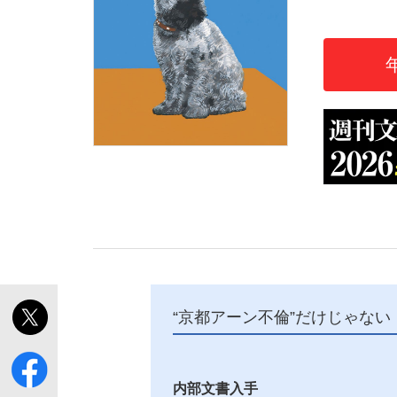
「敗因分析は一切聞かれなかった」侍ジャパン選
キングの誕生を、目撃せよ。
the Style
“京都アーン不倫”だけじゃない
「目標達成できなかったからと言って…」サッ
内部文書入手