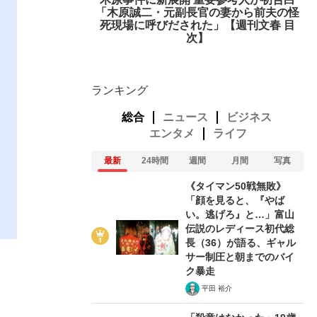
「木原誠二・元副長官の妻から前夫の怪
死現場に呼びだされた」【週刊文春 目
次】
ランキング
総合
ニュース
ビジネス
エンタメ
ライフ
最新
24時間
週間
月間
写真
《タイマン50戦無敗》
「顔を見ると、『やば
い。逃げろ』と…」富山
伝説のレディース初代総
長（36）が語る、ギャル
サー制圧と朝までのバイ
ク暴走
平田 裕介