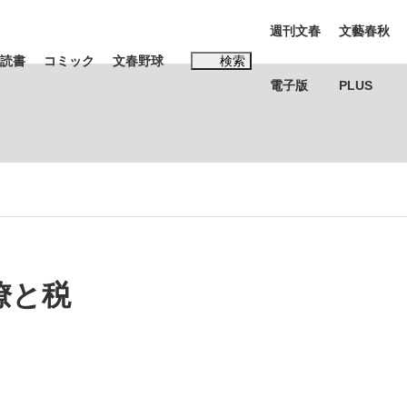
週刊文春
文藝春秋
読書
コミック
文春野球
検索
電子版
PLUS
インタビュー
読書
#松田聖子
む将棋
僚と税
BC日本代表“敗戦”の真実 選手が明かす...