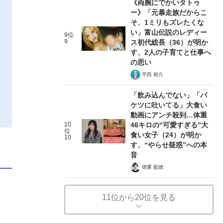
《両腕にでかいタトゥ
ー》「元暴走族だからこ
そ、1ミリもズレたくな
い」富山伝説のレディー
9位
9
ス初代総長（36）が明か
す、2人の子育てと仕事へ
の思い
平田 裕介
「飲み込んでない」「バ
ケツに吐いてる」大食い
動画にアンチ殺到…体重
10
46キロの“可愛すぎる”大
位
食い女子（24）が明か
10
す、“やらせ疑惑”への本
音
徳重 龍徳
11位から20位を見る