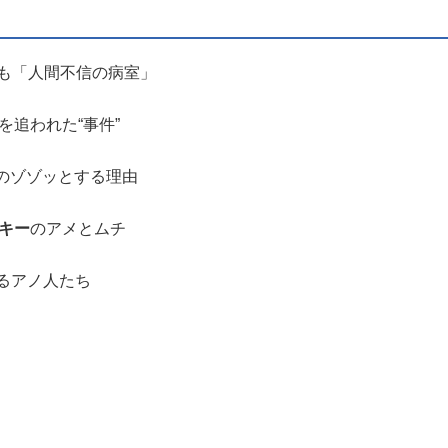
ルも「人間不信の病室」
を追われた“事件”
のゾゾッとする理由
キー
のアメとムチ
るアノ人たち