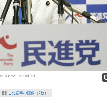
党の蓮舫代表 ©共同通信社
この記事の画像（7枚）