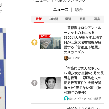
「ニュース」記事のランキング
は
ニュース
総合
に
最新
24時間
週間
月間
写真
「首都圏はロシアン・ル
ーレットの上にある」
NEW
3800万人が暮らす土地で
何が…京大名誉教授が解
説する「首都直下地震」
のメカニズム
鎌田 浩毅
「本当にごめんなさい」
17歳少女が生後5ヶ月の長
男を殺害…《高島忠夫の
長男殺害事件》夫婦が背
負った“消えない傷”（昭
和39年の事件）
鉄人ノンフィクション編集部
「子どもはつくらない」