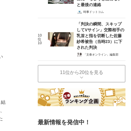
と最後の連絡
時事ドットコム
「判決の瞬間、スキップ
してVサイン」交際相手の
10
乳首と指を切断した佐藤
位
紗希被告（当時23）に下
10
された判決
「文春オンライン」編集部
い
11位から20位を見る
ら結
と、
た
最新情報を発信中！