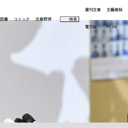
週刊文春
文藝春秋
読書
コミック
文春野球
検索
電子版
PLUS
インタビュー
読書
#松田聖子
む将棋
BC日本代表“敗戦”の真実 選手が明かす...