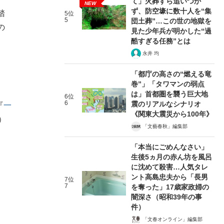
て」火葬すら追いつか
NEW
ず、防空壕に数十人を“集
踏
5位
5
団土葬”…この世の地獄を
の
見た少年兵が明かした“過
酷すぎる任務”とは
永井 均
「都庁の高さの“燃える竜
巻”」「タワマンの弱点
は」首都圏を襲う巨大地
6位
6
震のリアルなシナリオ
『
一
《関東大震災から100年》
）
「文藝春秋」編集部
「本当にごめんなさい」
生後5ヵ月の赤ん坊を風呂
に沈めて殺害…人気タレ
ント高島忠夫から「長男
7位
7
を奪った」17歳家政婦の
闇深さ（昭和39年の事
件）
「文春オンライン」編集部