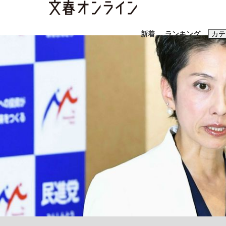
新着
ランキング
カテ
スクープ
ニュー
おすすめのキ
#藤田晋
#三
#玉木雄一郎
「90%は失敗する。でも…」本田圭佑が初め
終戦から81年