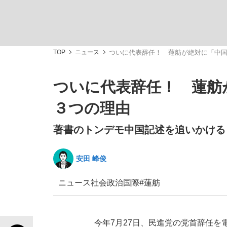
TOP
ニュース
ついに代表辞任！ 蓮舫が絶対に「中
ついに代表辞任！ 蓮舫
「敗因分析は一切聞かれなかった」侍ジャパン選
キングの誕生を、目撃せよ。
３つの理由
著書のトンデモ中国記述を追いかける
安田 峰俊
the Style
ニュース
社会
政治
国際
#蓮舫
「目標達成できなかったからと言って…」サッ
今年7月27日、民進党の党首辞任を