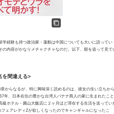
留学経験も持つ政治家・蓮舫は中国についても大いに語ってい
その内容がかなりメチャクチャなのだ。以下、順を追って見て
名を間違える>
6章からなるが、特に興味深く読めるのは、彼女の生い立ちか
967年、日本在住の豊かな台湾人バナナ商人の家に生まれたこ
高級ホテル・圓山大飯店に２ヶ月ほど滞在する生活を送ってい
のフェアレディZが欲しくなったのでキャンギャルになったこ