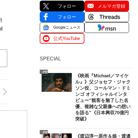
フォロー
メルマガ登録
フォロー
月
Googleニュース
解
公式YouTube
SPECIAL
PR
《映画『Michael／マイケ
ル』》父ジョセフ・ジャク
ソン役、コールマン・ドミ
ンゴ オフィシャルインタ
ビュー“観客を魅了した名
優、複雑な父親像への想い
を語る”《日本興収70億円
突破》
PR
《渡辺淳一原作＆娘・渡邉