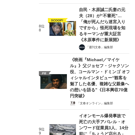
自民・木原誠二氏妻の元
夫（28）が“不審死”…
SCOOP!
「俺が死んだら迷宮入り
8位
ですから」怪死現場を知
8
るキーマンが重大証言
《木原事件に新展開》
「週刊文春」編集部
《映画『Michael／マイケ
ル』》父ジョセフ・ジャクソン
役、コールマン・ドミンゴ オフ
PR
ィシャルインタビュー“観客を
魅了した名優、複雑な父親像へ
の想いを語る”《日本興収70億
円突破》
「文春オンライン」編集部
イオンモール爆発事故で
死亡の大手アパレル・オ
ンワード従業員3人、14分
9位
9
前に「ちょうど店出る」