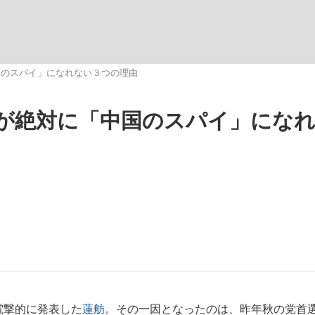
いまさら聞け
国のスパイ」になれない３つの理由
が絶対に「中国のスパイ」にな
手が証言した“NPB聞...
「クマが悪者扱いされているの
もっと見る
カー日本代表・森保一監督...
電撃的に発表した
蓮舫
。その一因となったのは、昨年秋の党首