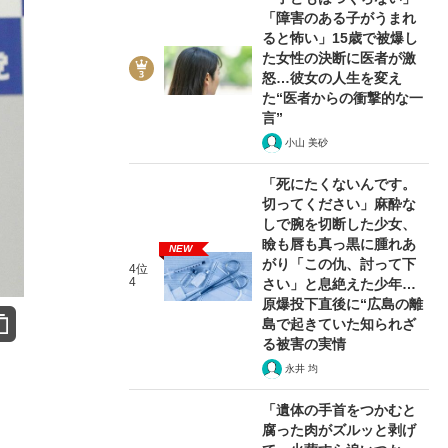
「障害のある子がうまれ
ると怖い」15歳で被爆し
た女性の決断に医者が激
怒…彼女の人生を変え
た“医者からの衝撃的な一
言”
小山 美砂
「死にたくないんです。
切ってください」麻酔な
しで腕を切断した少女、
瞼も唇も真っ黒に腫れあ
NEW
がり「この仇、討って下
4位
4
さい」と息絶えた少年…
原爆投下直後に“広島の離
島で起きていた知られざ
る被害の実情
永井 均
「遺体の手首をつかむと
腐った肉がズルッと剥げ