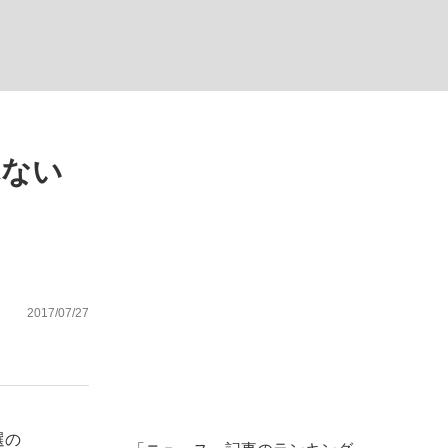
ない資産運用のすべて
れない
が悲しい」『北の国から』倉本聰氏（91...
2017/07/27
選の