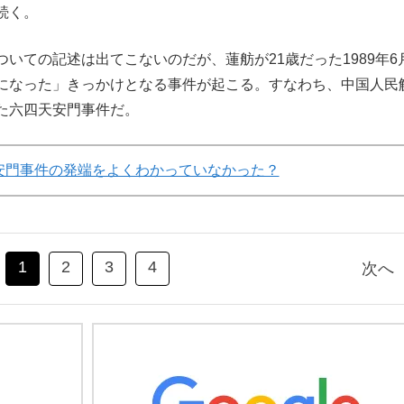
続く。
ての記述は出てこないのだが、蓮舫が21歳だった1989年6
になった」きっかけとなる事件が起こる。すなわち、中国人民
た六四天安門事件だ。
安門事件の発端をよくわかっていなかった？
1
2
3
4
次へ