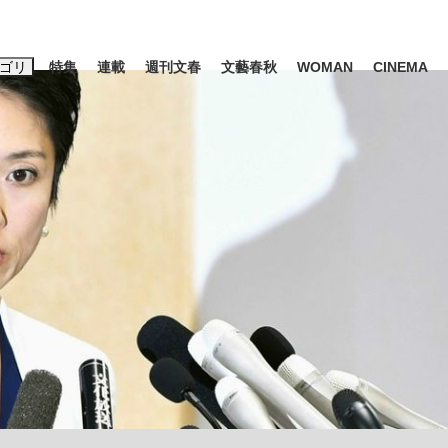
ゴリ
特集
連載
週刊文春
文藝春秋
WOMAN
CINEMA
キーワード入力
ス
エンタメ
ライフ
ビジネス
ーワードタグ一覧
山凌輝
#高市早苗
#後藤真希
#森岡毅
#城彰二
#内田有紀
観る将棋、読
#亀和田武
て明かした日本代表監督に...
「最悪の空気のまま解散」W