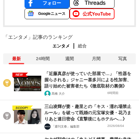
フォロー
公式YouTube
Googleニュース
「エンタメ」記事のランキング
エンタメ
総合
最新
24時間
週間
月間
写真
「近藤真彦が使っていた部屋で…」「性器を
NEW
握らされる」ジャニー喜多川による性加害、
語り始めた被害者たち《徹底取材の裏側》
6時間前
髙橋 大介
三山凌輝が妻・趣里との「キス・濡れ場禁止
SCOOP!
ルール」を破って既婚の元宝塚女優・花乃ま
りあと連日密会《直撃後にもホテルへ…》
2026/08/04
「週刊文春」編集部