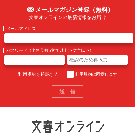
メールマガジン登録（無料）
文春オンラインの最新情報をお届け
メールアドレス
パスワード（半角英数6文字以上12文字以下）
利用規約を確認する
利用規約に同意します