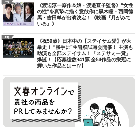
PR
《渡辺淳一原作＆娘・渡邉直子監督》“女性
の性”を真摯に描く意欲作に黒木瞳・西岡德
馬・吉田羊が出演決定！《映画『月がみて
いる』》
PR
《祝59歳》日本中の【ステイサム愛】が大
暴走！ “勝手に”生誕祭試写会開催！ 主演も
助演も全部ステイサム！「ステサミー賞」
爆誕！【応募総数941票 全54作品の栄冠に
輝いた作品とはー!?】