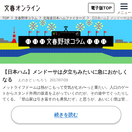
電子版TOP
メニュー
TOP
文春野球コラム
北海道日本ハムファイターズ
【日本ハム】メンドーサは
【日本ハム】メンドーサは夕立ちみたいに急におかしく
なる
えのきど いちろう
2017/07/28
メットライフドームは熱がこもって空気がむわ〜っと重たい。入口のゲー
トからスタンド外周の坂道を上がっていくのだが、その途中でぐったりし
てくる。「登山家は引き返すのも勇気だぞ」と思うが、あいにく僕は登山
家じゃない。今季…
続きを読む