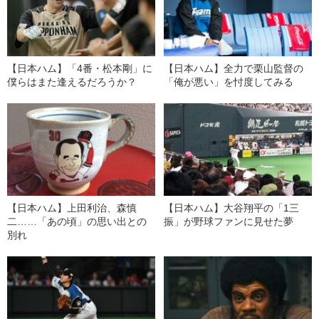
【日本ハム】「4番・松本剛」に
【日本ハム】全力で栗山監督の
僕らはまた逢えるだろうか？
「俺が悪い」を忖度してみる
【日本ハム】上田利治、森慎
【日本ハム】大谷翔平の「1三
二……「あの頃」の思い出との
振」が野球ファンに見せた夢
別れ