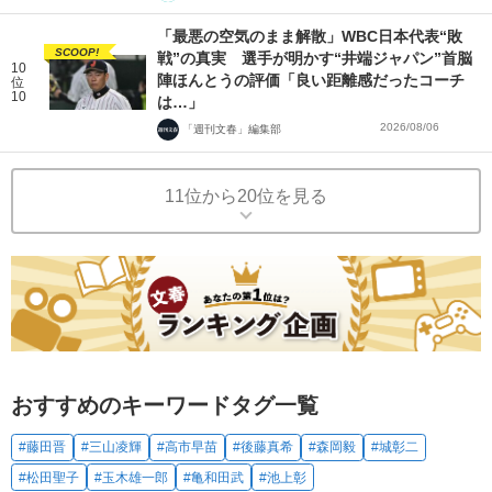
「最悪の空気のまま解散」WBC日本代表“敗
SCOOP!
戦”の真実 選手が明かす“井端ジャパン”首脳
10
陣ほんとうの評価「良い距離感だったコーチ
位
10
は…」
2026/08/06
「週刊文春」編集部
11位から20位を見る
おすすめのキーワードタグ一覧
#藤田晋
#三山凌輝
#高市早苗
#後藤真希
#森岡毅
#城彰二
#松田聖子
#玉木雄一郎
#亀和田武
#池上彰