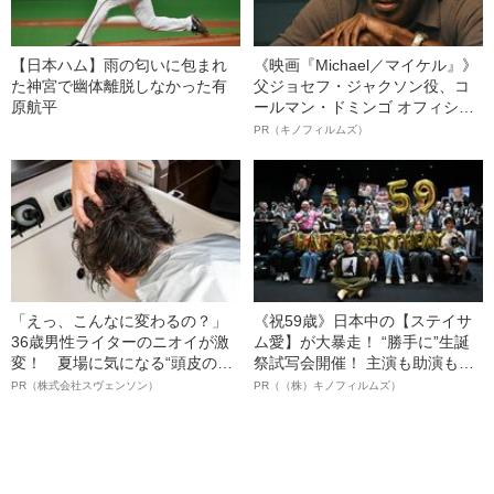
【日本ハム】雨の匂いに包まれ
《映画『Michael／マイケル』》
た神宮で幽体離脱しなかった有
父ジョセフ・ジャクソン役、コ
原航平
ールマン・ドミンゴ オフィシャ
ルインタビュー“観客を魅了した
PR（キノフィルムズ）
名優、複雑な父親像への想いを
語る”《日本興収70億円突破》
「えっ、こんなに変わるの？」
《祝59歳》日本中の【ステイサ
36歳男性ライターのニオイが激
ム愛】が大暴走！ “勝手に”生誕
変！ 夏場に気になる“頭皮のニ
祭試写会開催！ 主演も助演も全
オイ”や“ベタつき”を解消す
部ステイサム！「ステサミー
PR（株式会社スヴェンソン）
PR（（株）キノフィルムズ）
る、“ウィッグのスペシャリス
賞」爆誕！【応募総数941票 全
ト”が生み出した徹底ケアとは
54作品の栄冠に輝いた作品とは
ー!?】