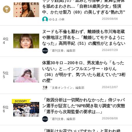
ヤクザ顔負けの「血みどろ情事」豊満な身体
を舐めまわされ…「自称16歳美少女」怪演
中、かたせ梨乃（69）の美しすぎる“熟れ方”
2026/08/06
ゆるま 小林
ヌードも不倫も厭わず、離婚後も市川海老蔵
や勝地涼と浮名を…「離婚してモテるように
4位
4
なった」高岡早紀（51）の魔性がとまらない
2024/07/29
「週刊文春」編集部
体重30キロ→200キロ、男友達から「もった
いない」と…インフルエンサー・ゆりん
5位
（36）が明かす、気づいたら超えていた“3桁
5
の壁”
2024/12/07
「文春オンライン」編集部
「敗因分析は一切聞かれなかった」侍ジャパ
SCOOP!
ン選手が証言した“NPB聞き取り調査”の実態
6位
6
「選手から次期監督の要求は…」
2026/08/06
「週刊文春」編集部
「謝礼はお花でいいですか？」と言われ絶