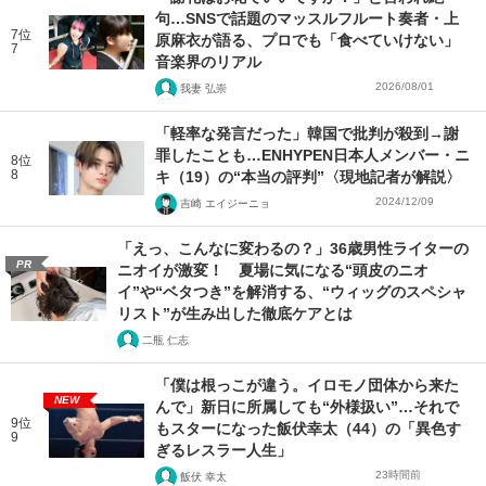
句…SNSで話題のマッスルフルート奏者・上
7位
原麻衣が語る、プロでも「食べていけない」
7
音楽界のリアル
2026/08/01
我妻 弘崇
「軽率な発言だった」韓国で批判が殺到→謝
罪したことも…ENHYPEN日本人メンバー・ニ
8位
8
キ（19）の“本当の評判”〈現地記者が解説〉
2024/12/09
吉崎 エイジーニョ
「えっ、こんなに変わるの？」36歳男性ライターの
PR
ニオイが激変！ 夏場に気になる“頭皮のニオ
イ”や“ベタつき”を解消する、“ウィッグのスペシャ
リスト”が生み出した徹底ケアとは
二瓶 仁志
「僕は根っこが違う。イロモノ団体から来た
NEW
んで」新日に所属しても“外様扱い”…それで
9位
もスターになった飯伏幸太（44）の「異色す
9
ぎるレスラー人生」
23時間前
飯伏 幸太