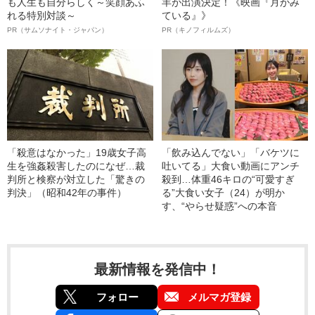
も人生も自分らしく～笑顔あふ
羊が出演決定！《映画『月がみ
れる特別対談～
ている』》
PR（サムソナイト・ジャパン）
PR（キノフィルムズ）
「殺意はなかった」19歳女子高
「飲み込んでない」「バケツに
生を強姦殺害したのになぜ…裁
吐いてる」大食い動画にアンチ
判所と検察が対立した「驚きの
殺到…体重46キロの“可愛すぎ
判決」（昭和42年の事件）
る”大食い女子（24）が明か
す、“やらせ疑惑”への本音
最新情報を発信中！
フォロー
メルマガ登録