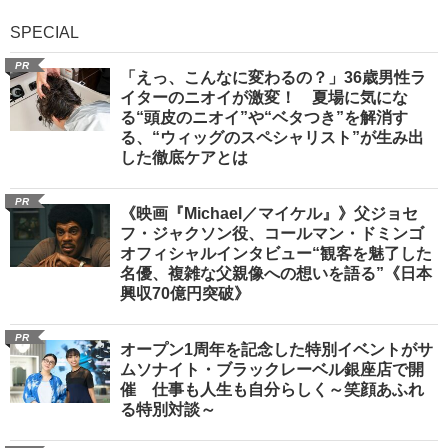
SPECIAL
PR
「えっ、こんなに変わるの？」36歳男性ラ
イターのニオイが激変！ 夏場に気にな
る“頭皮のニオイ”や“ベタつき”を解消す
る、“ウィッグのスペシャリスト”が生み出
した徹底ケアとは
PR
《映画『Michael／マイケル』》父ジョセ
フ・ジャクソン役、コールマン・ドミンゴ
オフィシャルインタビュー“観客を魅了した
名優、複雑な父親像への想いを語る”《日本
興収70億円突破》
PR
オープン1周年を記念した特別イベントがサ
ムソナイト・ブラックレーベル銀座店で開
催 仕事も人生も自分らしく～笑顔あふれ
る特別対談～