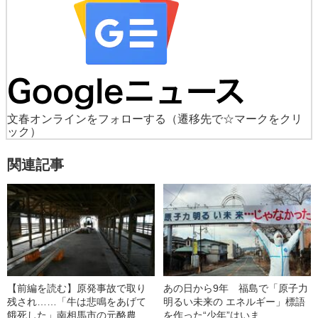
文春オンラインをフォローする
（遷移先で☆マークをクリ
ック）
関連記事
【前編を読む】原発事故で取り
あの日から9年 福島で「原子力
残され……「牛は悲鳴をあげて
明るい未来の エネルギー」標語
餓死した」南相馬市の元酪農家
を作った“少年”はいま