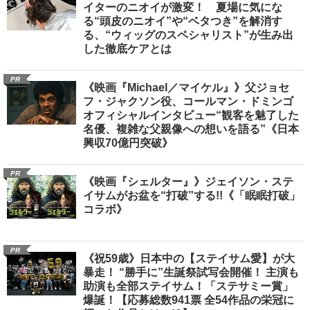
イターのニオイが激変！ 夏場に気にな
る“頭皮のニオイ”や“ベタつき”を解消す
る、“ウィッグのスペシャリスト”が生み出
した徹底ケアとは
PR
《映画『Michael／マイケル』》父ジョセ
フ・ジャクソン役、コールマン・ドミンゴ
オフィシャルインタビュー“観客を魅了した
名優、複雑な父親像への想いを語る”《日本
興収70億円突破》
PR
《映画『シェルター』》ジェイソン・ステ
イサムがお盆を“打破”する!!《「眠眠打破」
コラボ》
PR
《祝59歳》日本中の【ステイサム愛】が大
暴走！ “勝手に”生誕祭試写会開催！ 主演も
助演も全部ステイサム！「ステサミー賞」
爆誕！【応募総数941票 全54作品の栄冠に