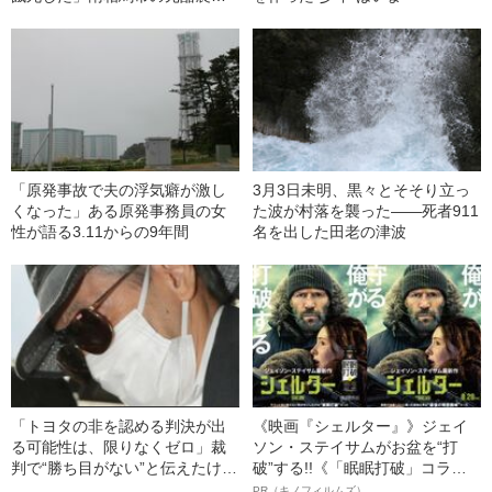
が語る“9年間の悔恨”
「原発事故で夫の浮気癖が激し
3月3日未明、黒々とそそり立っ
くなった」ある原発事務員の女
た波が村落を襲った――死者911
性が語る3.11からの9年間
名を出した田老の津波
「トヨタの非を認める判決が出
《映画『シェルター』》ジェイ
る可能性は、限りなくゼロ」裁
ソン・ステイサムがお盆を“打
判で“勝ち目がない”と伝えたけれ
破”する!!《「眠眠打破」コラ
ど…《池袋暴走事故》父・飯塚
ボ》
PR（キノフィルムズ）