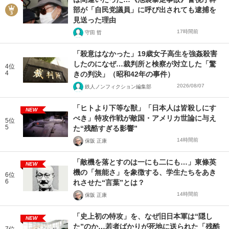
部が「自民党議員」に呼び出されても逮捕を
見送った理由
17時間前
守田 哲
「殺意はなかった」19歳女子高生を強姦殺害
したのになぜ…裁判所と検察が対立した「驚
4位
4
きの判決」（昭和42年の事件）
2026/08/07
鉄人ノンフィクション編集部
「ヒトより下等な獣」「日本人は皆殺しにす
NEW
べき」特攻作戦が敵国・アメリカ世論に与え
5位
5
た“残酷すぎる影響”
14時間前
保阪 正康
「敵機を落とすのは一にも二にも…」東條英
NEW
機の「無能さ」を象徴する、学生たちをあき
6位
6
れさせた“言葉”とは？
14時間前
保阪 正康
「史上初の特攻」を、なぜ旧日本軍は“隠し
NEW
た”のか…若者ばかりが死地に送られた「残酷