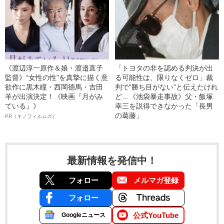
《渡辺淳一原作＆娘・渡邉直子
「トヨタの非を認める判決が出
監督》“女性の性”を真摯に描く意
る可能性は、限りなくゼロ」裁
欲作に黒木瞳・西岡德馬・吉田
判で“勝ち目がない”と伝えたけれ
羊が出演決定！《映画『月がみ
ど…《池袋暴走事故》父・飯塚
ている』》
幸三を説得できなかった「長男
の葛藤」
PR（キノフィルムズ）
最新情報を発信中！
フォロー
メルマガ登録
フォロー
公式YouTube
Googleニュース