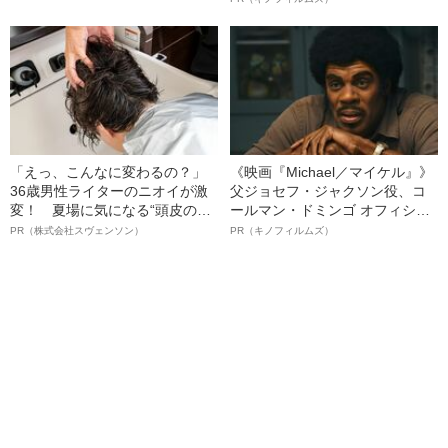
幸三を説得できなかった「長男
の葛藤」
「えっ、こんなに変わるの？」
《映画『Michael／マイケル』》
36歳男性ライターのニオイが激
父ジョセフ・ジャクソン役、コ
変！ 夏場に気になる“頭皮のニ
ールマン・ドミンゴ オフィシャ
オイ”や“ベタつき”を解消す
ルインタビュー“観客を魅了した
PR（株式会社スヴェンソン）
PR（キノフィルムズ）
る、“ウィッグのスペシャリス
名優、複雑な父親像への想いを
ト”が生み出した徹底ケアとは
語る”《日本興収70億円突破》