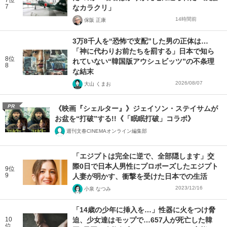
7位
7
なカラクリ」
14時間前
保阪 正康
3万8千人を“恐怖で支配”した男の正体は…
「神に代わりお前たちを罰する」日本で知ら
8位
れていない“韓国版アウシュビッツ”の不条理
8
な結末
2026/08/07
大山 くまお
PR
《映画『シェルター』》ジェイソン・ステイサムが
お盆を“打破”する!!《「眠眠打破」コラボ》
週刊文春CINEMAオンライン編集部
「エジプトは完全に逆で、全部隠します」交
際0日で日本人男性にプロポーズしたエジプト
9位
9
人妻が明かす、衝撃を受けた日本での生活
2023/12/16
小泉 なつみ
「14歳の少年に挿入を…」性器に火をつけ脅
10
迫、少女達はモップで…657人が死亡した韓
位