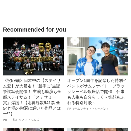
Recommended for you
《祝59歳》日本中の【ステイサ
オープン1周年を記念した特別イ
ム愛】が大暴走！ “勝手に”生誕
ベントがサムソナイト・ブラッ
祭試写会開催！ 主演も助演も全
クレーベル銀座店で開催 仕事
部ステイサム！「ステサミー
も人生も自分らしく～笑顔あふ
賞」爆誕！【応募総数941票 全
れる特別対談～
54作品の栄冠に輝いた作品とは
PR（サムソナイト・ジャパン）
ー!?】
PR（（株）キノフィルムズ）