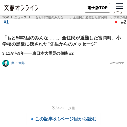
電子版TOP
メニュー
TOP
ニュース
「もと5年2組のみんな……」全住民が避難した富岡町、小学校の黒
#1
#2
「もと5年2組のみんな……」全住民が避難した富岡町、小
学校の黒板に残された“先生からのメッセージ”
3.11から9年――東日本大震災の傷跡 #2
葉上 太郎
2020/03/11
3
/4
ページ目
この記事を1ページ目から読む