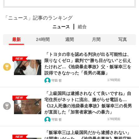
「ニュース」記事のランキング
ニュース
総合
最新
24時間
週間
月間
写真
「トヨタの非を認める判決が出る可能性は、
NEW
限りなくゼロ」裁判で“勝ち目がない”と伝え
たけれど…《池袋暴走事故》父・飯塚幸三を
説得できなかった「長男の葛藤」
17時間前
守田 哲
「上級国民は逮捕されなくて良いですね」自
NEW
宅住所がネットに流出、嫌がらせ電話も…
《12人死傷の池袋暴走事故》飯塚幸三の長男
が直面した「加害者家族への暴力」
17時間前
守田 哲
「飯塚幸三は上級国民だから逮捕されない」
NEW
は間違いだった…《池袋暴走事故》警視庁幹