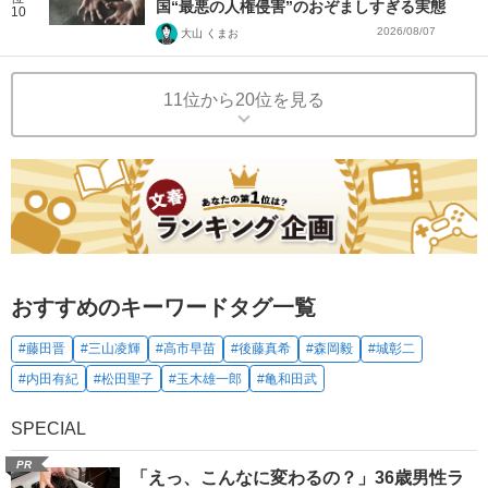
国“最悪の人権侵害”のおぞましすぎる実態
10
2026/08/07
大山 くまお
11位から20位を見る
おすすめのキーワードタグ一覧
#藤田晋
#三山凌輝
#高市早苗
#後藤真希
#森岡毅
#城彰二
#内田有紀
#松田聖子
#玉木雄一郎
#亀和田武
SPECIAL
PR
「えっ、こんなに変わるの？」36歳男性ラ