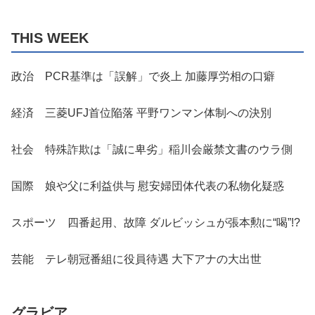
THIS WEEK
政治 PCR基準は「誤解」で炎上 加藤厚労相の口癖
経済 三菱UFJ首位陥落 平野ワンマン体制への決別
社会 特殊詐欺は「誠に卑劣」稲川会厳禁文書のウラ側
国際 娘や父に利益供与 慰安婦団体代表の私物化疑惑
スポーツ 四番起用、故障 ダルビッシュが張本勲に“喝”!?
芸能 テレ朝冠番組に役員待遇 大下アナの大出世
グラビア