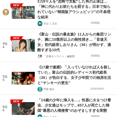
3万8千人を“恐怖で支配”した男の正体は…
NEW
「神に代わりお前たちを罰する」日本で知ら
れていない“韓国版アウシュビッツ”の不条理
な結末
7時間前
大山 くまお
《富山・伝説の暴走族》11人からの集団リン
NEW
チ、腕に10箇所以上の根性焼き…「音速天
4位
女」初代総長しおりさん（36）が明かす、過
4
酷すぎる10代
7時間前
「文春オンライン」編集部
《17歳で逮捕》「入っていなければ人を殺し
ていた」富山の伝説的レディース初代総長
5位
（36）が告白する、女子少年院での独房生活
5
と“ヤンキーの更生”
2026/08/01
平田 裕介
「14歳の少年に挿入を…」性器に火をつけ脅
NEW
迫、少女達はモップで…657人が死亡した韓
6位
6
国“最悪の人権侵害”のおぞましすぎる実態
7時間前
大山 くまお