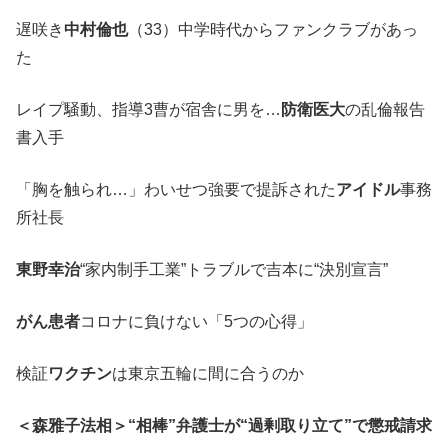
遅咲き
中村倫也
（33）中学時代からファンクラブがあっ
た
レイプ騒動、指導3曹が宿舎に男を…
防衛医大
の乱倫報告
書入手
「胸を触られ…」わいせつ強要で提訴された
アイドル
事務
所社長
東野幸治
“家内制手工業”トラブルで吉本に“決別宣言”
がん患者
コロナに負けない「5つの心得」
検証
ワクチン
は東京五輪に間に合うのか
＜森雅子法相＞“相棒”弁護士が“過剰取り立て”で懲戒請求