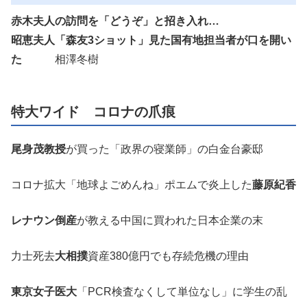
赤木夫人の訪問を「どうぞ」と招き入れ…
昭恵夫人「森友3ショット」見た国有地担当者が口を開い
た
相澤冬樹
特大ワイド コロナの爪痕
尾身茂教授
が買った「政界の寝業師」の白金台豪邸
コロナ拡大「地球よごめんね」ポエムで炎上した
藤原紀香
レナウン倒産
が教える中国に買われた日本企業の末
力士死去
大相撲
資産380億円でも存続危機の理由
東京女子医大
「PCR検査なくして単位なし」に学生の乱