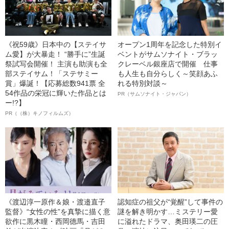
《祝59歳》日本中の【ステイサ
オープン1周年を記念した特別イ
ム愛】が大暴走！ “勝手に”生誕
ベントがサムソナイト・ブラッ
祭試写会開催！ 主演も助演も全
クレーベル銀座店で開催 仕事
部ステイサム！「ステサミー
も人生も自分らしく～笑顔あふ
賞」爆誕！【応募総数941票 全
れる特別対談～
54作品の栄冠に輝いた作品とは
PR（サムソナイト・ジャパン）
ー!?】
PR（（株）キノフィルムズ）
《渡辺淳一原作＆娘・渡邉直子
認知症の祖父が“覚醒”して事件の
監督》“女性の性”を真摯に描く意
謎を解き明かす…ミステリー愛
欲作に黒木瞳・西岡德馬・吉田
に溢れたドラマ、奥田瑛二の圧