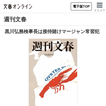
電子版TOP
メニュー
週刊文春
黒川弘務検事長は接待賭けマージャン常習犯