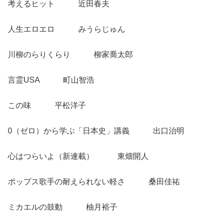
考えるヒット 近田春夫
人生エロエロ みうらじゅん
川柳のらりくらり 柳家喬太郎
言霊USA 町山智浩
この味 平松洋子
0（ゼロ）から学ぶ「日本史」講義 出口治明
心はつらいよ（新連載） 東畑開人
ポップス歌手の耐えられない軽さ 桑田佳祐
ミカエルの鼓動 柚月裕子