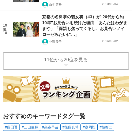
2023/08/04
山本 雲丹
京都の名料亭の若女将（43）が“20代から約
10年”お見合いを続けた理由「あんたはわがま
10
まや」「両親も焦ってくるし、お見合いノイ
位
10
ローゼみたいに…」
2026/08/02
中岡 愛子
11位から20位を見る
おすすめのキーワードタグ一覧
#藤田晋
#三山凌輝
#高市早苗
#後藤真希
#森岡毅
#城彰二