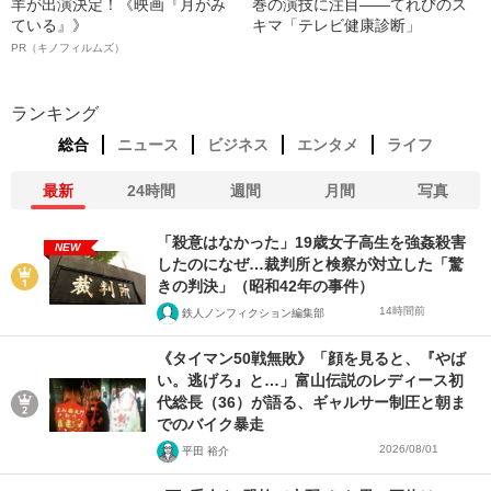
羊が出演決定！《映画『月がみ
巻の演技に注目――てれびのス
ている』》
キマ「テレビ健康診断」
PR（キノフィルムズ）
ランキング
総合
ニュース
ビジネス
エンタメ
ライフ
最新
24時間
週間
月間
写真
「殺意はなかった」19歳女子高生を強姦殺害
NEW
したのになぜ…裁判所と検察が対立した「驚
きの判決」（昭和42年の事件）
14時間前
鉄人ノンフィクション編集部
《タイマン50戦無敗》「顔を見ると、『やば
い。逃げろ』と…」富山伝説のレディース初
代総長（36）が語る、ギャルサー制圧と朝ま
でのバイク暴走
2026/08/01
平田 裕介