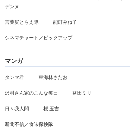
デンヌ
言葉尻とらえ隊 能町みね子
シネマチャート／ピックアップ
マンガ
タンマ君 東海林さだお
沢村さん家のこんな毎日 益田ミリ
日々我人間 桜 玉吉
新聞不信／食味探検隊