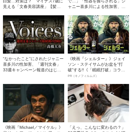
白髪…対策は？ マイナス7歳に
で…」「性器を握らされる」ジ
見える「文春美容講座」【髪編
ャニー喜多川による性加害、語
まとめ／テルイタカヒロさん
り始めた被害者たち《徹底取材
（美容師）】
の裏側》
“なかったこと”にされたジャニー
《映画『シェルター』》ジェイ
喜多川の性加害、「週刊文春」
ソン・ステイサムがお盆を“打
33週キャンペーン報道のはじま
破”する!!《「眠眠打破」コラ
り《担当記者が明かす》
ボ》
PR（キノフィルムズ）
《映画『Michael／マイケル』》
「えっ、こんなに変わるの？」