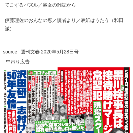
てこずるパズル／淑女の雑誌から
伊藤理佐のおんなの窓／読者より／表紙はうたう（和田
誠）
source :
週刊文春 2020年5月28日号
中吊り広告