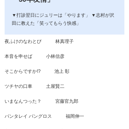
▼打診翌日にジュリーは「やります」 ▼志村が沢
田に教えた「笑ってもらう快感」
夜ふけのなわとび 林真理子
本音を申せば 小林信彦
そこからですか!? 池上 彰
ツチヤの口車 土屋賢二
いまなんつった？ 宮藤官九郎
パンタレイ パングロス 福岡伸一