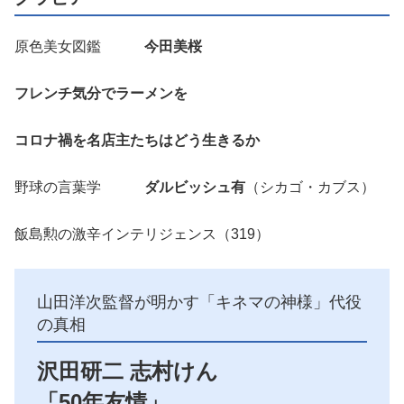
原色美女図鑑
今田美桜
フレンチ気分でラーメンを​
コロナ禍を名店主たちはどう生きるか
野球の言葉学
ダルビッシュ有
（シカゴ・カブス）
飯島勲の激辛インテリジェンス（319）
山田洋次監督が明かす「キネマの神様」代役
の真相
沢田研二 志村けん
「50年友情」