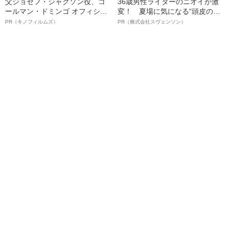
父ジョセフ・ジャクソン役、コ
36歳男性ライターのニオイが激
ールマン・ドミンゴ オフィシャ
変！ 夏場に気になる“頭皮のニ
ルインタビュー“観客を魅了した
オイ”や“ベタつき”を解消す
PR（キノフィルムズ）
PR（株式会社スヴェンソン）
名優、複雑な父親像への想いを
る、“ウィッグのスペシャリス
語る”《日本興収70億円突破》
ト”が生み出した徹底ケアとは