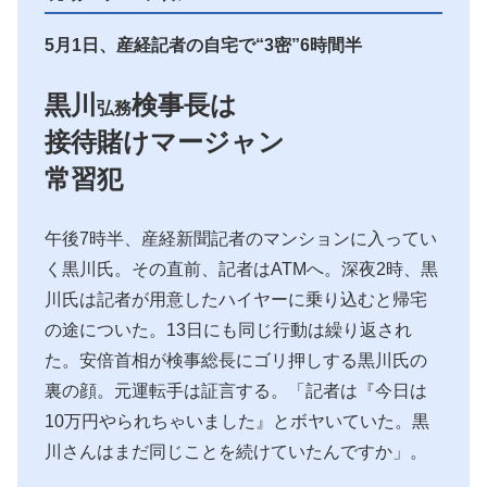
5月1日、産経記者の自宅で“3密”6時間半
黒川
検事長は
弘務
接待賭けマージャン
常習犯
午後7時半、産経新聞記者のマンションに入ってい
く黒川氏。その直前、記者はATMへ。深夜2時、黒
川氏は記者が用意したハイヤーに乗り込むと帰宅
の途についた。13日にも同じ行動は繰り返され
た。安倍首相が検事総長にゴリ押しする黒川氏の
裏の顔。元運転手は証言する。「記者は『今日は
10万円やられちゃいました』とボヤいていた。黒
川さんはまだ同じことを続けていたんですか」。