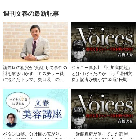
週刊文春の最新記事
認知症の祖父が“覚醒”して事件の
ジャニー喜多川「性加害問題」
謎を解き明かす…ミステリー愛
とは何だったのか 元「週刊文
に溢れたドラマ、奥田瑛二の圧
春」記者が明かす“33週”長期取
巻の演技に注目――てれびのス
材の舞台裏【連載まとめ】
キマ「テレビ健康診断」
ペタンコ髪、分け目の広がり、
「近藤真彦が使っていた部屋