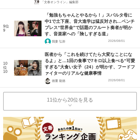
「文春オンライン」編集部
「勉強もちゃんとやるから！」スパルタ母に
中1で土下座、音大進学は猛反対され…ベンチ
9位
プレス“世界金”で話題のフルート奏者が明か
9
す、音楽家への「険しすぎる道」
2026/08/01
我妻 弘崇
医者から「これを続けてたら大変なことにな
るよ」と…1回の食事で7キロ以上食べる“可愛
10
すぎる”大食い女子（24）が明かす、フードフ
位
10
ァイターのリアルな健康事情
2026/08/01
徳重 龍徳
11位から20位を見る