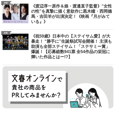
PR
《渡辺淳一原作＆娘・渡邉直子監督》“女性
の性”を真摯に描く意欲作に黒木瞳・西岡德
馬・吉田羊が出演決定！《映画『月がみて
いる』》
PR
《祝59歳》日本中の【ステイサム愛】が大
暴走！ “勝手に”生誕祭試写会開催！ 主演も
助演も全部ステイサム！「ステサミー賞」
爆誕！【応募総数941票 全54作品の栄冠に
輝いた作品とはー!?】