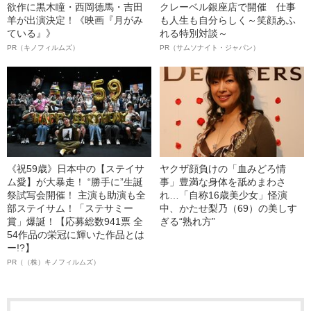
欲作に黒木瞳・西岡德馬・吉田
クレーベル銀座店で開催 仕事
羊が出演決定！《映画『月がみ
も人生も自分らしく～笑顔あふ
ている』》
れる特別対談～
PR（キノフィルムズ）
PR（サムソナイト・ジャパン）
《祝59歳》日本中の【ステイサ
ヤクザ顔負けの「血みどろ情
ム愛】が大暴走！ “勝手に”生誕
事」豊満な身体を舐めまわさ
祭試写会開催！ 主演も助演も全
れ…「自称16歳美少女」怪演
部ステイサム！「ステサミー
中、かたせ梨乃（69）の美しす
賞」爆誕！【応募総数941票 全
ぎる“熟れ方”
54作品の栄冠に輝いた作品とは
ー!?】
PR（（株）キノフィルムズ）