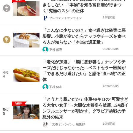
NEW
きもしない…“本物”を知る富裕層が行きつ
く“究極のスシ”の正体
11時間前
プレジデントオンライン
「こんなに少ないの？」食べ過ぎは確実に悪
影響…小腹が空いたらナッツやチーズを食べ
る人が知らない「本当の適正量」
2026/08/05
下村 健寿
「老化が加速」「脳に悪影響も」ナッツやチ
ーズだけじゃなかった…ベストセラー医師が
4位
「できるだけ避けたい」と語る“食べ物”の正
4
体
2026/08/05
下村 健寿
「とうとう脱いだか」体重46キロの“可愛すぎ
NEW
る大食い女子”→大胆な水着姿を披露…24歳イ
5位
ンフルエンサーが明かす、グラビア挑戦の予
5
想外の結末
19時間前
「文春オンライン」編集部