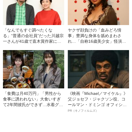
「なんでもすぐ調べたくな
ヤクザ顔負けの「血みどろ情
る」“普通の会社員”だった川越宗
事」豊満な身体を舐めまわさ
一さんが41歳で直木賞作家にな
れ…「自称16歳美少女」怪演
るまで
中、かたせ梨乃（69）の美しす
ぎる“熟れ方”
「食費は月40万円」「男性から
《映画『Michael／マイケル』》
食事に誘われない」大食いすぎ
父ジョセフ・ジャクソン役、コ
て2年間彼氏ができず…水着グラ
ールマン・ドミンゴ オフィシャ
ビアも話題の“可愛すぎる”大食い
ルインタビュー“観客を魅了した
PR（キノフィルムズ）
女子（24）が語る、驚愕の食生
名優、複雑な父親像への想いを
活
語る”《日本興収70億円突破》