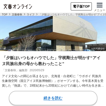
電子版TOP
メニュー
TOP
文藝春秋
ライフ
「夕飯はいつもオハウでした」宇梶剛士が明かす“アイヌ
「夕飯はいつもオハウでした」宇梶剛士が明かす“アイ
ヌ民族出身の母から教わったこと”
「文藝春秋」編集部
2020/05/29
アイヌ文化への関心が高まるなか、北海道・白老町に「ウポポイ 民族共
生象徴空間（国立アイヌ民族博物館）」がオープンする。今年直木賞を受
賞した『熱源』で、19世紀末から20世紀にかけての厳しい時代を生き抜い
たアイヌの人…
続きを読む