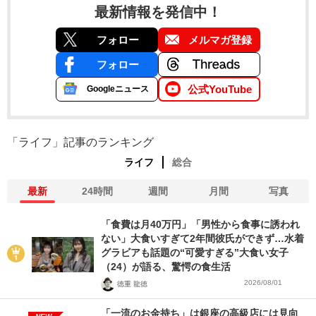
最新情報を発信中！
フォロー
メルマガ登録
フォロー
公式YouTube
Googleニュース
「ライフ」記事のランキング
ライフ
総合
最新
24時間
週間
月間
写真
「食費は月40万円」「男性から食事に誘われ
ない」大食いすぎて2年間彼氏ができず…水着
グラビアも話題の“可愛すぎる”大食い女子
（24）が語る、驚愕の食生活
2026/08/01
徳重 龍徳
「一流のお金持ち」は銀座の高級店には見向