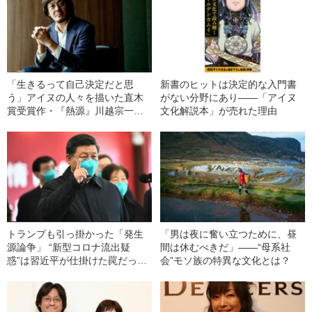
「生きるって自己決定だと思
新書のヒットは決定的な入門書
う」アイヌの人々を描いた直木
がない分野にあり――「アイヌ
賞受賞作・『熱源』川越宗一さ
文化解説本」が売れた理由
んインタビュー
トランプも引っ掛かった「発生
「男は夜に奮い立つために、昼
源論争」 “新型コロナ流出疑
間は休むべきだ」――“母系社
惑”は習近平が仕掛けた罠だっ
会”モソ族の特異な文化とは？
た！