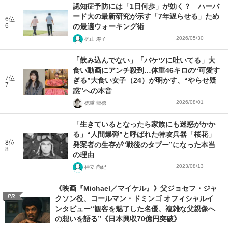
認知症予防には「1日何歩」が効く？ ハーバ
ード大の最新研究が示す「7年遅らせる」ため
6位
6
の最適ウォーキング術
2026/05/30
梶山 寿子
「飲み込んでない」「バケツに吐いてる」大
食い動画にアンチ殺到…体重46キロの“可愛す
7位
ぎる”大食い女子（24）が明かす、“やらせ疑
7
惑”への本音
2026/08/01
徳重 龍徳
「生きているとなったら家族にも迷惑がかか
る」“人間爆弾”と呼ばれた特攻兵器「桜花」
8位
発案者の生存が“戦後のタブー”になった本当
8
の理由
2023/08/13
神立 尚紀
《映画『Michael／マイケル』》父ジョセフ・ジャ
PR
クソン役、コールマン・ドミンゴ オフィシャルイ
ンタビュー“観客を魅了した名優、複雑な父親像へ
の想いを語る”《日本興収70億円突破》