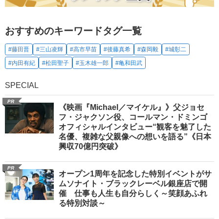
おすすめのキーワードタグ一覧
#藤田晋
#三山凌輝
#高市早苗
#後藤真希
#森岡毅
#城彰二
#内田有紀
#松田聖子
#玉木雄一郎
#亀和田武
SPECIAL
PR
《映画『Michael／マイケル』》父ジョセ
フ・ジャクソン役、コールマン・ドミンゴ
オフィシャルインタビュー“観客を魅了した
名優、複雑な父親像への想いを語る”《日本
興収70億円突破》
PR
オープン1周年を記念した特別イベントがサ
ムソナイト・ブラックレーベル銀座店で開
催 仕事も人生も自分らしく～笑顔あふれ
る特別対談～