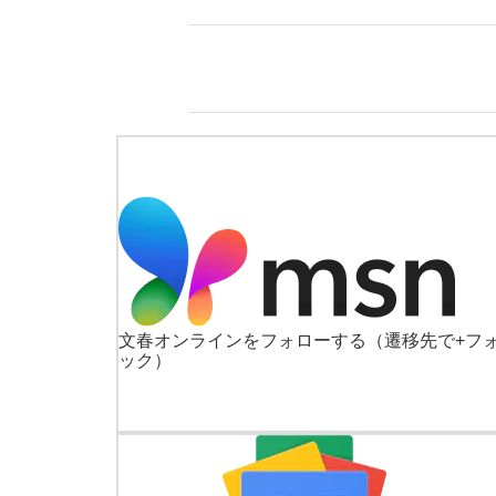
文春オンラインをフォローする
（遷移先で+フ
ック）