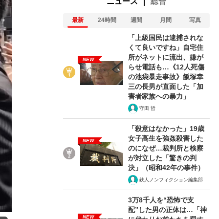
ニュース
総合
最新
24時間
週間
月間
写真
「上級国民は逮捕されな
くて良いですね」自宅住
所がネットに流出、嫌が
NEW
らせ電話も…《12人死傷
の池袋暴走事故》飯塚幸
三の長男が直面した「加
害者家族への暴力」
守田 哲
「殺意はなかった」19歳
女子高生を強姦殺害した
NEW
のになぜ…裁判所と検察
が対立した「驚きの判
決」（昭和42年の事件）
鉄人ノンフィクション編集部
3万8千人を“恐怖で支
配”した男の正体は…「神
NEW