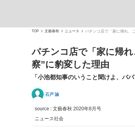
TOP
文藝春秋
ニュース
パチンコ店で「家に帰れ、こ
パチンコ店で「家に帰れ、
「敗因分析は一切聞かれなかった」侍ジャパン選
キングの誕生を、目撃せよ。
察”に豹変した理由
「小池都知事のいうこと聞けよ、ババ
石戸 諭
the Style
source :
文藝春秋 2020年8月号
ニュース
社会
「目標達成できなかったからと言って…」サッ