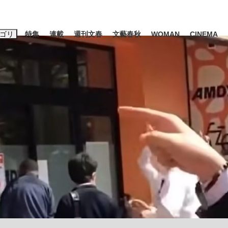
ゴリ
特集
連載
週刊文春
文藝春秋
WOMAN
CINEMA
キーワード入力
ス
エンタメ
ライフ
ビジネス
ーワードタグ一覧
山凌輝
#高市早苗
#後藤真希
#森岡毅
#城彰二
#内田有紀
観る将棋、読
#亀和田武
て明かした日本代表監督に...
「最悪の空気のまま解散」W