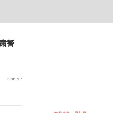
ない資産運用のすべて
自粛警
が悲しい」『北の国から』倉本聰氏（91...
2020/07/15