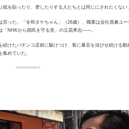
り紙を貼ったり、脅したりする人たちとは同じにされたくない
もっと見る
言った。「令和タケちゃん」（26歳）、職業は会社員兼ユー
は「NHKから国民を守る党」の立花孝志――。
を続けたパチンコ店前に駆けつけ、客に暴言を浴びせ続ける動
を集めていた。
ADVERTISEMENT