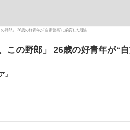
いまさら聞け
の野郎」 26歳の好青年が“自粛警察”に豹変した理由
この野郎」 26歳の好青年が“
手が証言した“NPB聞...
「クマが悪者扱いされているの
ア」
もっと見る
カー日本代表・森保一監督...