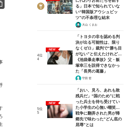
に代わりお前たちを罰す
る」日本で知られていな
い“韓国版アウシュビッ
ツ”の不条理な結末
大山 くまお
「トヨタの非を認める判
決が出る可能性は、限り
なくゼロ」裁判で“勝ち目
NEW
がない”と伝えたけれど…
4位
4
《池袋暴走事故》父・飯
事
塚幸三を説得できなかっ
た「長男の葛藤」
守田 哲
呼
「おい、見ろ、あれも敗
残兵だ」“国のため”に戦
った兵士を待ち受けてい
NEW
た小学生の心無い嘲笑…
す
5位
5
戦争に翻弄された男が帰
ろ
郷先で味わった“どん底の
生
屈辱”とは