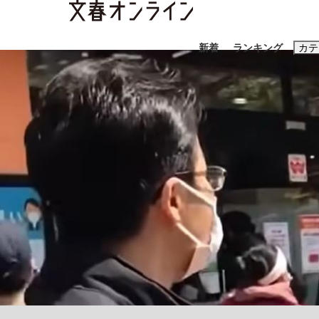
新着
ランキング
カテ
スクープ
ニュー
おすすめのキ
#藤田晋
#三
#玉木雄一郎
「90%は失敗する。でも…」本田圭佑が初め
終戦から81年