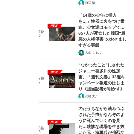
渡辺 清
「14歳の少年に挿入
を…」性器に火をつけ脅
NEW
迫、少女達はモップで…
6位
657人が死亡した韓国“最
6
悪の人権侵害”のおぞまし
すぎる実態
大山 くまお
“なかったこと”にされた
ジャニー喜多川の性加
NEW
害、「週刊文春」33週キ
7位
7
ャンペーン報道のはじま
り《担当記者が明かす》
髙橋 大介
のたうちながら踏みつぶ
された芋虫かなんぞのよ
うに死んでいくのを見
NEW
た…凄惨な現場を生き抜
8位
8
いた元・海軍兵が強烈な