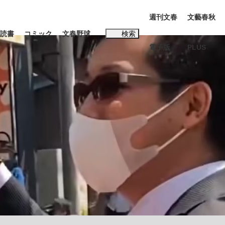
週刊文春
文藝春秋
読書
コミック
文春野球
検索
電子版
PLUS
インタビュー
読書
#松田聖子
む将棋
BC日本代表“敗戦”の真実 選手が明かす...