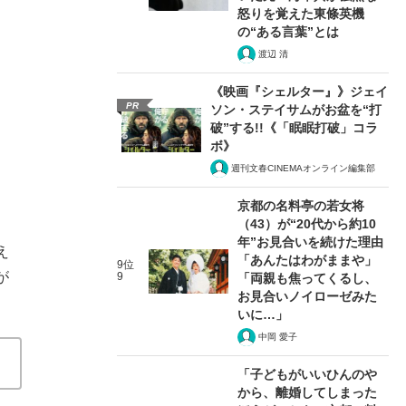
怒りを覚えた東條英機
の“ある言葉”とは
渡辺 清
《映画『シェルター』》ジェイ
PR
ソン・ステイサムがお盆を“打
破”する!!《「眠眠打破」コラ
ボ》
週刊文春CINEMAオンライン編集部
京都の名料亭の若女将
（43）が“20代から約10
年”お見合いを続けた理由
え
「あんたはわがままや」
9位
が
9
「両親も焦ってくるし、
お見合いノイローゼみた
いに…」
中岡 愛子
「子どもがいいひんのや
から、離婚してしまった