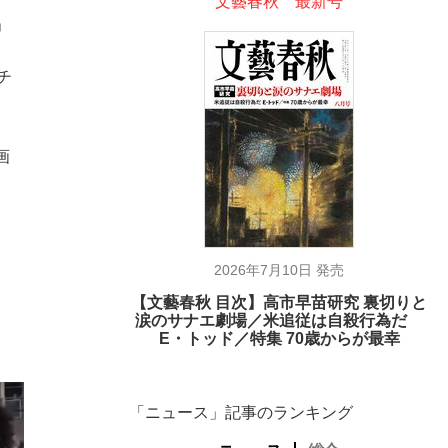
文藝春秋 最新号
」
チ
画
2026年7月10日 発売
【文藝春秋 目次】高市早苗研究 裏切りと
涙のサナエ劇場／米追従は自殺行為だ
E・トッド／特集 70歳からが最幸
「ニュース」記事のランキング