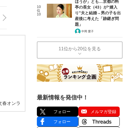
ほうが」とも…京都の料
10
亭の長女（43）が“婿入
位
り”夫と結婚→男の子を出
10
産後に考えた「跡継ぎ問
題」
中岡 愛子
11位から20位を見る
最新情報を発信中！
文春オンラ
フォロー
メルマガ登録
フォロー