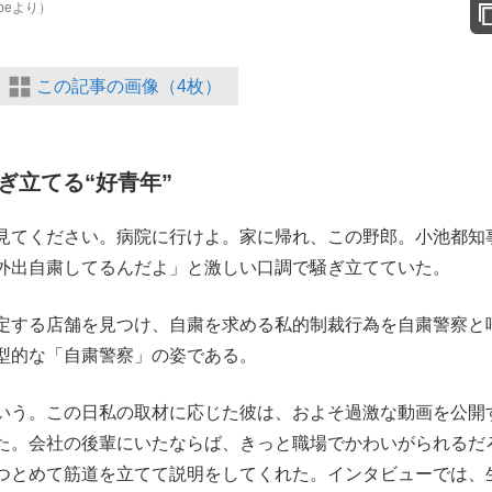
beより）
この記事の画像（4枚）
ぎ立てる“好青年”
見てください。病院に行けよ。家に帰れ、この野郎。小池都知
外出自粛してるんだよ」と激しい口調で騒ぎ立てていた。
定する店舗を見つけ、自粛を求める私的制裁行為を自粛警察と
型的な「自粛警察」の姿である。
いう。この日私の取材に応じた彼は、およそ過激な動画を公開
た。会社の後輩にいたならば、きっと職場でかわいがられるだ
つとめて筋道を立てて説明をしてくれた。インタビューでは、