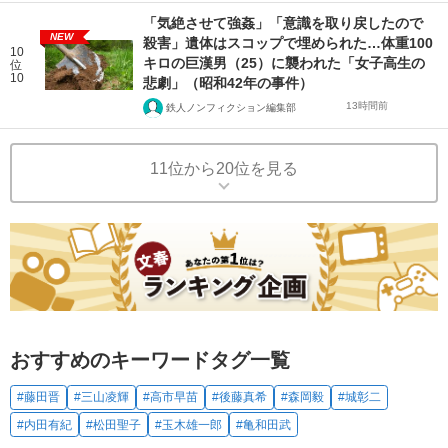
「気絶させて強姦」「意識を取り戻したので
NEW
殺害」遺体はスコップで埋められた…体重100
10
キロの巨漢男（25）に襲われた「女子高生の
位
10
悲劇」（昭和42年の事件）
13時間前
鉄人ノンフィクション編集部
11位から20位を見る
おすすめのキーワードタグ一覧
#藤田晋
#三山凌輝
#高市早苗
#後藤真希
#森岡毅
#城彰二
#内田有紀
#松田聖子
#玉木雄一郎
#亀和田武