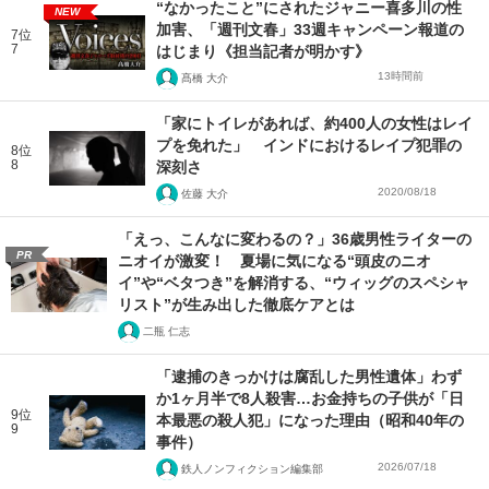
“なかったこと”にされたジャニー喜多川の性
NEW
加害、「週刊文春」33週キャンペーン報道の
7位
7
はじまり《担当記者が明かす》
13時間前
髙橋 大介
「家にトイレがあれば、約400人の女性はレイ
プを免れた」 インドにおけるレイプ犯罪の
8位
8
深刻さ
2020/08/18
佐藤 大介
「えっ、こんなに変わるの？」36歳男性ライターの
PR
ニオイが激変！ 夏場に気になる“頭皮のニオ
イ”や“ベタつき”を解消する、“ウィッグのスペシャ
リスト”が生み出した徹底ケアとは
二瓶 仁志
「逮捕のきっかけは腐乱した男性遺体」わず
か1ヶ月半で8人殺害…お金持ちの子供が「日
9位
本最悪の殺人犯」になった理由（昭和40年の
9
事件）
2026/07/18
鉄人ノンフィクション編集部