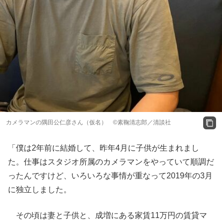
カメラマンの隅田公仁彦さん（仮名） ©︎素鞠清志郎／清談社
「僕は2年前に結婚して、昨年4月に子供が生まれまし
た。仕事はスタジオ所属のカメラマンをやっていて順調だ
ったんですけど、いろいろな事情が重なって2019年の3月
に独立しました。
その頃は妻と子供と、成増にある家賃11万円の賃貸マ