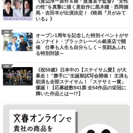
《渡辺淳一原作＆娘・渡邉直子監督》“女性
の性”を真摯に描く意欲作に黒木瞳・西岡德
馬・吉田羊が出演決定！《映画『月がみて
いる』》
PR
オープン1周年を記念した特別イベントがサ
ムソナイト・ブラックレーベル銀座店で開
催 仕事も人生も自分らしく～笑顔あふれ
る特別対談～
PR
《祝59歳》日本中の【ステイサム愛】が大
暴走！ “勝手に”生誕祭試写会開催！ 主演も
助演も全部ステイサム！「ステサミー賞」
爆誕！【応募総数941票 全54作品の栄冠に
輝いた作品とはー!?】