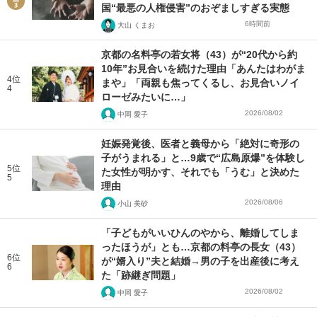
国“最悪の人権侵害”のおぞましすぎる実態
6時間前
大山 くまお
京都の名料亭の若女将（43）が“20代から約
10年”お見合いを続けた理由「あんたはわがま
4位
まや」「両親も焦ってくるし、お見合いノイ
4
ローゼみたいに…」
2026/08/02
中岡 愛子
妊娠発覚後、医者と義母から「絶対に奇形の
子がうまれる」と…9歳で“広島原爆”を体験し
5位
た女性が明かす、それでも「うむ」と決めた
5
理由
2026/08/06
小山 美砂
「子どもがいいひんのやから、離婚してしま
ったほうが」とも…京都の料亭の長女（43）
6位
が“婿入り”夫と結婚→男の子を出産後に考え
6
た「跡継ぎ問題」
2026/08/02
中岡 愛子