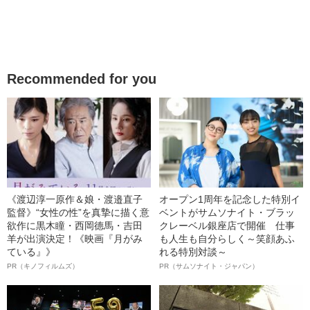
Recommended for you
《渡辺淳一原作＆娘・渡邉直子
オープン1周年を記念した特別イ
監督》“女性の性”を真摯に描く意
ベントがサムソナイト・ブラッ
欲作に黒木瞳・西岡德馬・吉田
クレーベル銀座店で開催 仕事
羊が出演決定！《映画『月がみ
も人生も自分らしく～笑顔あふ
ている』》
れる特別対談～
PR（キノフィルムズ）
PR（サムソナイト・ジャパン）