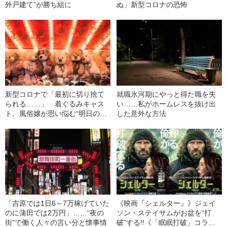
外戸建て”が勝ち組に
ぬ」新型コロナの恐怖
新型コロナで「最初に切り捨て
就職氷河期にやっと得た職を失
られる……」 着ぐるみキャス
い……私がホームレスを抜け出
ト、風俗嬢が思い悩む“明日のお
した意外な方法
金”
「吉原では1日6～7万稼げていた
《映画『シェルター』》ジェイ
のに蒲田では2万円」……“夜の
ソン・ステイサムがお盆を“打
街”で働く人々の言い分と懐事情
破”する!!《「眠眠打破」コラ