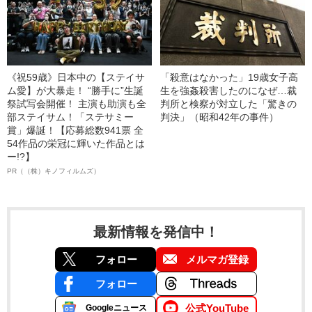
《祝59歳》日本中の【ステイサ
「殺意はなかった」19歳女子高
ム愛】が大暴走！ “勝手に”生誕
生を強姦殺害したのになぜ…裁
祭試写会開催！ 主演も助演も全
判所と検察が対立した「驚きの
部ステイサム！「ステサミー
判決」（昭和42年の事件）
賞」爆誕！【応募総数941票 全
54作品の栄冠に輝いた作品とは
ー!?】
PR（（株）キノフィルムズ）
最新情報を発信中！
フォロー
メルマガ登録
フォロー
公式YouTube
Googleニュース