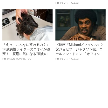
ボ》
PR（キノフィルムズ）
「えっ、こんなに変わるの？」
《映画『Michael／マイケル』》
36歳男性ライターのニオイが激
父ジョセフ・ジャクソン役、コ
変！ 夏場に気になる“頭皮のニ
ールマン・ドミンゴ オフィシャ
オイ”や“ベタつき”を解消す
ルインタビュー“観客を魅了した
PR（株式会社スヴェンソン）
PR（キノフィルムズ）
る、“ウィッグのスペシャリス
名優、複雑な父親像への想いを
ト”が生み出した徹底ケアとは
語る”《日本興収70億円突破》