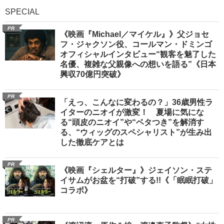
SPECIAL
PR
《映画『Michael／マイケル』》父ジョセ
フ・ジャクソン役、コールマン・ドミンゴ
オフィシャルインタビュー“観客を魅了した
名優、複雑な父親像への想いを語る”《日本
興収70億円突破》
PR
「えっ、こんなに変わるの？」36歳男性ラ
イターのニオイが激変！ 夏場に気にな
る“頭皮のニオイ”や“ベタつき”を解消す
る、“ウィッグのスペシャリスト”が生み出
した徹底ケアとは
PR
《映画『シェルター』》ジェイソン・ステ
イサムがお盆を“打破”する!!《「眠眠打破」
コラボ》
PR