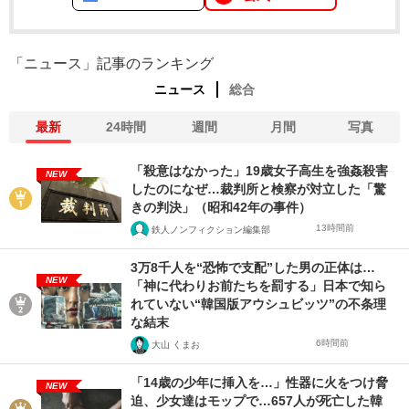
「ニュース」記事のランキング
ニュース
総合
最新
24時間
週間
月間
写真
「殺意はなかった」19歳女子高生を強姦殺害
NEW
したのになぜ…裁判所と検察が対立した「驚
きの判決」（昭和42年の事件）
13時間前
鉄人ノンフィクション編集部
3万8千人を“恐怖で支配”した男の正体は…
NEW
「神に代わりお前たちを罰する」日本で知ら
れていない“韓国版アウシュビッツ”の不条理
な結末
6時間前
大山 くまお
「14歳の少年に挿入を…」性器に火をつけ脅
NEW
迫、少女達はモップで…657人が死亡した韓