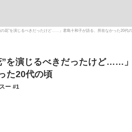
いまさら聞け
嶺の花”を演じるべきだったけど……」君島十和子が語る、所在なかった20代
手が証言した“NPB聞...
「クマが悪者扱いされているの
花”を演じるべきだったけど……
った20代の頃
ー #1
もっと見る
カー日本代表・森保一監督...