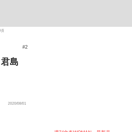
ない資産運用のすべて
の頃
#2
が悲しい」『北の国から』倉本聰氏（91...
」君島
2020/08/01