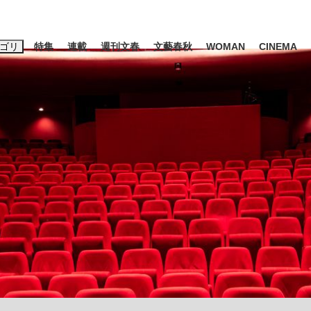
ゴリ
特集
連載
週刊文春
文藝春秋
WOMAN
CINEMA
キーワード入力
ス
エンタメ
ライフ
ビジネス
ーワードタグ一覧
山凌輝
#高市早苗
#後藤真希
#森岡毅
#城彰二
#内田有紀
観る将棋、読
#亀和田武
て明かした日本代表監督に...
「最悪の空気のまま解散」W