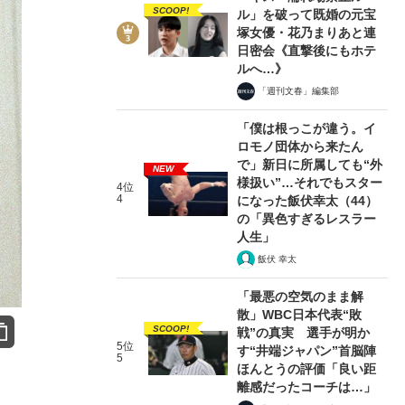
SCOOP!
ル」を破って既婚の元宝
塚女優・花乃まりあと連
日密会《直撃後にもホテ
ルへ…》
「週刊文春」編集部
「僕は根っこが違う。イ
ロモノ団体から来たん
で」新日に所属しても“外
NEW
様扱い”…それでもスター
4位
4
になった飯伏幸太（44）
の「異色すぎるレスラー
人生」
飯伏 幸太
「最悪の空気のまま解
散」WBC日本代表“敗
SCOOP!
戦”の真実 選手が明か
5位
す“井端ジャパン”首脳陣
5
ほんとうの評価「良い距
離感だったコーチは…」