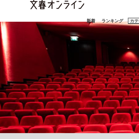
新着
ランキング
カテ
スクープ
ニュー
おすすめのキ
#藤田晋
#三
#玉木雄一郎
「90%は失敗する。でも…」本田圭佑が初め
終戦から81年