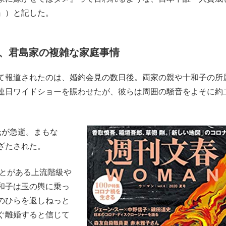
』）と記した。
、君島家の複雑な家庭事情
て報道されたのは、婚約会見の数日後。両家の親や十和子の所
連日ワイドショーを賑わせたが、彼らは周囲の騒音をよそに約
氏が急逝。まもな
ざたされた。
たことがある上流階級や
和子は玉の輿に乗っ
のひらを返しねっと
ぐ離婚すると信じて