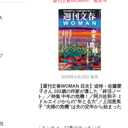
週刊文春WOMAN 最新号
大
ブ
2026年6月23日 発売
【週刊文春WOMAN 目次】追悼・佐藤愛
子さん 102歳の作家が遺した「終活ノー
ト」／特集 中年の危機！／阿川佐和子 ミ
ドルエイジからの“年とる力”／上沼恵美
子 “夫婦の危機”は夫の定年から始まった
買
「エンタメ」記事のランキング