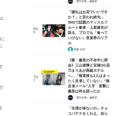
「週刊文春」編集部
「謝礼はお花でいいです
か？」と言われ絶句…
ね
SNSで話題のマッスルフ
ルート奏者・上原麻衣が
6位
6
語る、プロでも「食べて
いけない」音楽界のリア
ちに
ル
に
我妻 弘崇
《妻・趣里の不在中に密
会》三山凌輝と宝塚OG花
で
乃まりあが高級ホテル
SCOOP!
へ…「報道後も2人はまっ
7位
7
たく反省していない」“無
反省メール”入手 直撃に
で
趣里は何を語ったか
「週刊文春」編集部
て
「生理が来ないの」チョ
コバナナをくわえ、自ら
し