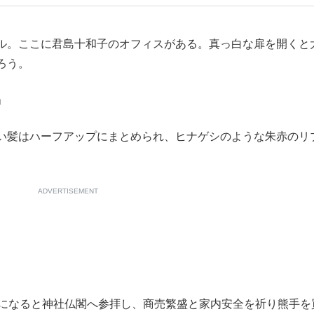
もっと見る
ル。ここに君島十和子のオフィスがある。真っ白な扉を開くと
ろう。
」
い髪はハーフアップにまとめられ、ヒナゲシのような朱赤のリ
ADVERTISEMENT
になると神社仏閣へ参拝し、商売繁盛と家内安全を祈り熊手を