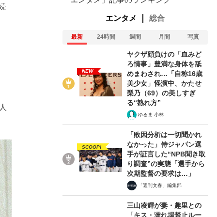
続
エンタメ
総合
最新
24時間
週間
月間
写真
ヤクザ顔負けの「血みど
ろ情事」豊満な身体を舐
NEW
めまわされ…「自称16歳
美少女」怪演中、かたせ
梨乃（69）の美しすぎ
る“熟れ方”
人
ゆるま 小林
「敗因分析は一切聞かれ
なかった」侍ジャパン選
SCOOP!
手が証言した“NPB聞き取
り調査”の実態「選手から
次期監督の要求は…」
「週刊文春」編集部
三山凌輝が妻・趣里との
「キス・濡れ場禁止ルー