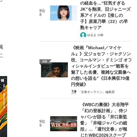
の経血を…“狂気すぎる
JK”を熱演、旧ジャニーズ
8位
8
系アイドルの【推しの
子】原菜乃華（22）の早
熟キャリア
ゆるま 小林
属
《映画『Michael／マイケ
ル』》父ジョセフ・ジャクソン
二
役、コールマン・ドミンゴ オフ
PR
ィシャルインタビュー“観客を
魅了した名優、複雑な父親像へ
の想いを語る”《日本興収70億
円突破》
「文春オンライン」編集部
《WBCの裏側》大谷翔平
「幻の登板計画」、侍ジ
ャパンが語る「井口新監
9位
督」「井端ジャパンの総
9
括」…「週刊文春」が報
じたWBC2026スクープ