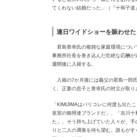
てくれない結婚だった」（『十和子道
連日ワイドショーを賑わせた
君島誉幸氏の複雑な家庭環境につい
事務所社長を巻き込んだ壮絶な応酬が
週間後に入籍する。
入籍の7か月後には義父の君島一郎
く、正妻の息子と誉幸氏の対立が取り
「KIMIJIMAはパリコレに何度も出
皇室の御用達ブランドだ」、「吉川十
た」。そう持ち上げていた人々が、手
りと二人の凋落を待ち望む。誰もがす