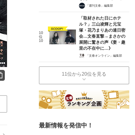
「週刊文春」編集部
「取材された日にホテ
ル？」三山凌輝と元宝
SCOOP!
塚・花乃まりあの連日密
10
会…文春直撃→まさかの
位
10
展開に驚きの声《妻・趣
里の不在中に…》
「文春オンライン」編集部
11位から20位を見る
最新情報を発信中！