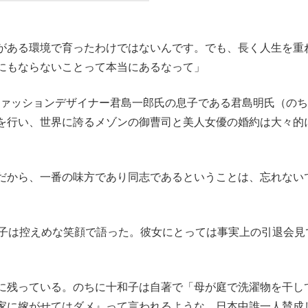
がある環境で育ったわけではないんです。でも、長く人生を重
にもならないことって本当にあるなって」
はファッションデザイナー君島一郎氏の息子である君島明氏（の
を行い、世界に誇るメゾンの御曹司と美人女優の婚約は大々的
だから、一番の味方であり同志であるということは、忘れない
子は控えめな笑顔で語った。彼女にとっては事実上の引退会見
に残っている。のちに十和子は自著で「母が庭で洗濯物を干し
家に嫁がせてはダメ』って言われるような、日本中誰一人賛成