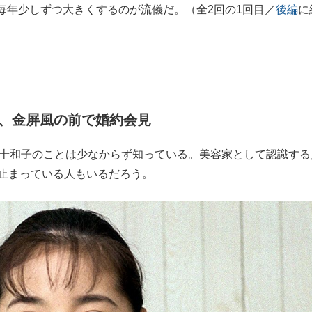
毎年少しずつ大きくするのが流儀だ。（全2回の1回目／
後編
に
、金屏風の前で婚約会見
島十和子のことは少なからず知っている。美容家として認識する
が止まっている人もいるだろう。