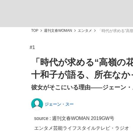
TOP
週刊文春WOMAN
エンタメ
「時代が求める“高
#1
「敗因分析は一切聞かれなかった」侍ジャパン選
キングの誕生を、目撃せよ。
「時代が求める“高嶺の
十和子が語る、所在なか
彼女がそこにいる理由——ジェーン・ス
the Style
ジェーン・スー
source : 週刊文春WOMAN 2019GW号
「目標達成できなかったからと言って…」サッ
エンタメ
芸能
ライフスタイル
テレビ・ラジオ