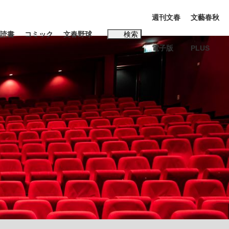
週刊文春
文藝春秋
読書
コミック
文春野球
検索
電子版
PLUS
インタビュー
読書
#松田聖子
む将棋
BC日本代表“敗戦”の真実 選手が明かす...