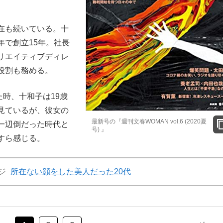
在も続いている。十
年で創立15年。社長
リエイティブディレ
役割も務める。
時、十和子は19歳
見ているが、彼女の
最新号の『週刊文春WOMAN vol.6 (2020夏
一辺倒だった時代と
号) 』
すら感じる。
ジ
所在ない顔をした美人だった20代