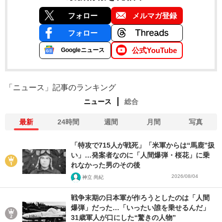
フォロー
メルマガ登録
フォロー
公式YouTube
Googleニュース
「ニュース」記事のランキング
ニュース
総合
最新
24時間
週間
月間
写真
「特攻で715人が戦死」「米軍からは“馬鹿”扱
い」…発案者なのに「人間爆弾・桜花」に乗
れなかった男のその後
2026/08/04
神立 尚紀
戦争末期の日本軍が作ろうとしたのは「人間
爆弾」だった…「いったい誰を乗せるんだ」
31歳軍人が口にした“驚きの人物”