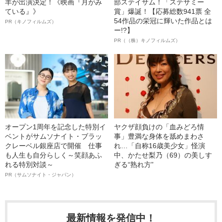
羊が出演決定！《映画『月がみ
部ステイサム！「ステサミー
ている』》
賞」爆誕！【応募総数941票 全
54作品の栄冠に輝いた作品とは
PR（キノフィルムズ）
ー!?】
PR（（株）キノフィルムズ）
オープン1周年を記念した特別イ
ヤクザ顔負けの「血みどろ情
ベントがサムソナイト・ブラッ
事」豊満な身体を舐めまわさ
クレーベル銀座店で開催 仕事
れ…「自称16歳美少女」怪演
も人生も自分らしく～笑顔あふ
中、かたせ梨乃（69）の美しす
れる特別対談～
ぎる“熟れ方”
PR（サムソナイト・ジャパン）
最新情報を発信中！