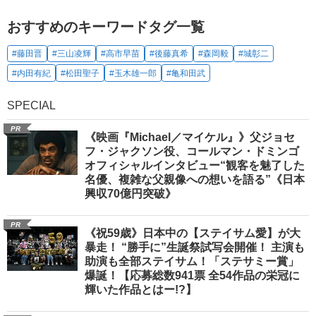
おすすめのキーワードタグ一覧
#藤田晋
#三山凌輝
#高市早苗
#後藤真希
#森岡毅
#城彰二
#内田有紀
#松田聖子
#玉木雄一郎
#亀和田武
SPECIAL
PR
《映画『Michael／マイケル』》父ジョセ
フ・ジャクソン役、コールマン・ドミンゴ
オフィシャルインタビュー“観客を魅了した
名優、複雑な父親像への想いを語る”《日本
興収70億円突破》
PR
《祝59歳》日本中の【ステイサム愛】が大
暴走！ “勝手に”生誕祭試写会開催！ 主演も
助演も全部ステイサム！「ステサミー賞」
爆誕！【応募総数941票 全54作品の栄冠に
輝いた作品とはー!?】