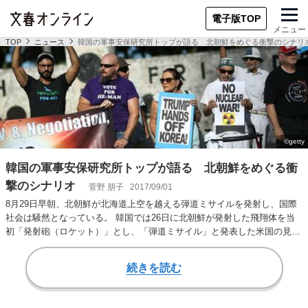
電子版TOP
メニュー
TOP
ニュース
韓国の軍事安保研究所トップが語る 北朝鮮をめぐる衝撃のシナリ
韓国の軍事安保研究所トップが語る 北朝鮮をめぐる衝
撃のシナリオ
菅野 朋子
2017/09/01
8月29日早朝、北朝鮮が北海道上空を越える弾道ミサイルを発射し、国際
社会は騒然となっている。 韓国では26日に北朝鮮が発射した飛翔体を当
初「発射砲（ロケット）」とし、「弾道ミサイル」と発表した米国の見解
と異例的に食…
続きを読む