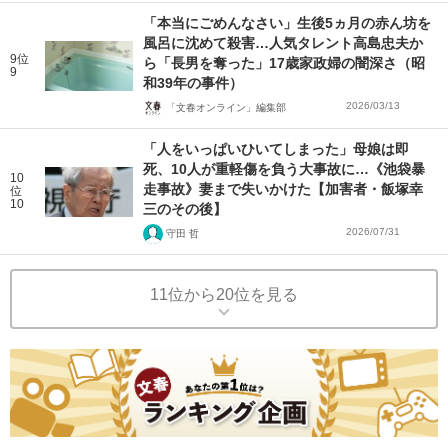
「本当にごめんなさい」生後5ヵ月の赤ん坊を
風呂に沈めて殺害…人気タレント高島忠夫か
9位
ら「長男を奪った」17歳家政婦の闇深さ（昭
9
和39年の事件）
2026/03/13
「文春オンライン」編集部
「人をいっぱいひいてしまった」母娘は即
死、10人が重軽傷を負う大事故に…《池袋暴
10
走事故》妻まで失いかけた【加害者・飯塚幸
位
10
三のその後】
2026/07/31
守田 哲
11位から20位を見る