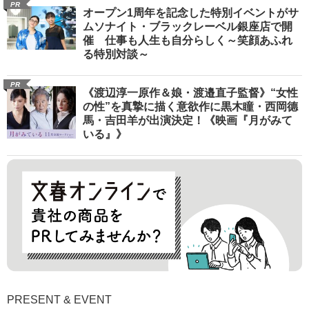
PR
オープン1周年を記念した特別イベントがサ
ムソナイト・ブラックレーベル銀座店で開
催 仕事も人生も自分らしく～笑顔あふれ
る特別対談～
PR
《渡辺淳一原作＆娘・渡邉直子監督》“女性
の性”を真摯に描く意欲作に黒木瞳・西岡德
馬・吉田羊が出演決定！《映画『月がみて
いる』》
PRESENT & EVENT