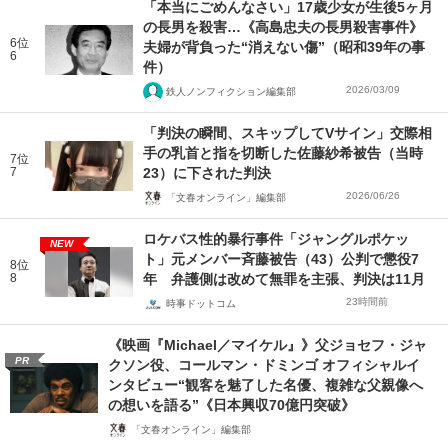
「本当にごめんなさい」17歳少女が生後5ヶ月
の長男を殺害…《高島忠夫の長男殺害事件》
6位
夫婦が背負った“消えない傷”（昭和39年の事
6
件）
2026/03/09
鉄人ノンフィクション編集部
「判決の瞬間、スキップしてVサイン」交際相
手の乳首と指を切断した佐藤紗希被告（当時
7位
7
23）に下された判決
2026/06/26
「文春オンライン」編集部
ロケバス性的暴行事件「ジャングルポケッ
NEW
ト」元メンバー斉藤被告（43）公判で懲役7
8位
8
年 弁護側は改めて無罪を主張、判決は11月
23時間前
時事ドットコム
《映画『Michael／マイケル』》父ジョセフ・ジャ
PR
クソン役、コールマン・ドミンゴ オフィシャルイ
ンタビュー“観客を魅了した名優、複雑な父親像へ
の想いを語る”《日本興収70億円突破》
「文春オンライン」編集部