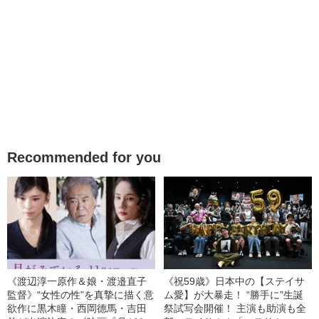
Recommended for you
《渡辺淳一原作＆娘・渡邉直子
《祝59歳》日本中の【ステイサ
監督》“女性の性”を真摯に描く意
ム愛】が大暴走！ “勝手に”生誕
欲作に黒木瞳・西岡德馬・吉田
祭試写会開催！ 主演も助演も全