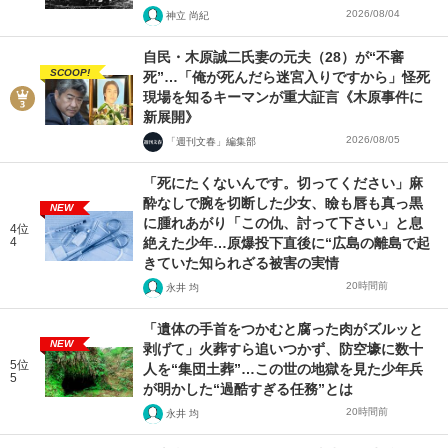
2026/08/04
神立 尚紀
自民・木原誠二氏妻の元夫（28）が“不審
SCOOP!
死”…「俺が死んだら迷宮入りですから」怪死
現場を知るキーマンが重大証言《木原事件に
新展開》
2026/08/05
「週刊文春」編集部
「死にたくないんです。切ってください」麻
酔なしで腕を切断した少女、瞼も唇も真っ黒
NEW
に腫れあがり「この仇、討って下さい」と息
4位
4
絶えた少年…原爆投下直後に“広島の離島で起
きていた知られざる被害の実情
20時間前
永井 均
「遺体の手首をつかむと腐った肉がズルッと
NEW
剥げて」火葬すら追いつかず、防空壕に数十
5位
人を“集団土葬”…この世の地獄を見た少年兵
5
が明かした“過酷すぎる任務”とは
20時間前
永井 均