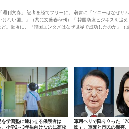
、「週刊文春」 記者を経てフリーに。 著書に『ソニーはなぜサ
いけない国。』（共に文藝春秋刊）『 韓国窃盗ビジネスを追え
など。近著に、『韓国エンタメはなぜ世界で成功したのか』（
手が証言した“NPB聞...
「クマが悪者扱いされているの
キングの誕生
もっと見る
児を学習塾に通わせる保護者は
軍用ヘリで降り立った「70
カー日本代表・森保一監督...
6％、小学2～3年生向けなのに高校
団」、軍隊と市民の衝突