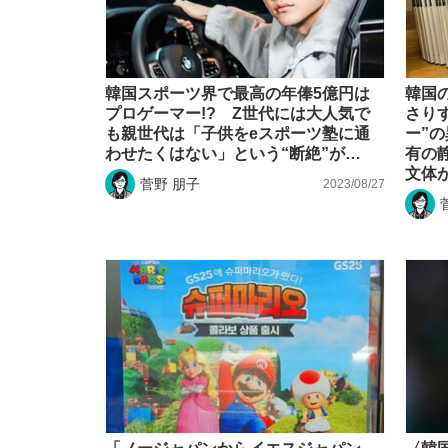
韓国スポーツ界で最高の年俸5億円は
韓国
プロゲーマー!? Z世代には大人気で
さり
も親世代は「子供をeスポーツ塾に通
ー”
わせたくはない」という“断絶”が…
有の
文体
菅野 朋子
2023/08/27