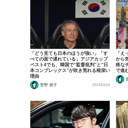
「どう見ても日本のほうが強い」「す
「え
べての面で遅れている」アジアカップ
から
ベスト4でも、韓国で“監督批判”と“日
殊な
本コンプレックス”が吹き荒れる根深い
で進
理由
菅野 朋子
2024/02/10