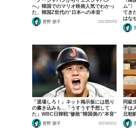
「ノージャパンからイエスジャパン
〈韓
へ」韓国でのマリオ映画人気でわかっ
ム”
た、韓国Z世代の“日本への本音”
てき
はな
菅野 朋子
2023/05/29
「退場しろ！」ネット掲示板には怒り
同級
の書き込みも…「うすうす予想して
子は
た」WBC日韓戦“惨敗”韓国側の“本音”
北朝
菅野 朋子
2023/03/11