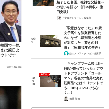
魅了した名優、複雑な父親像へ
の想いを語る”《日本興収70億
円突破》
「文春オンライン」編集部
「殺意はなかった」19歳
女子高生を強姦殺害した
のになぜ…裁判所と検察
9位
9
が対立した「驚きの判
が韓国で一気
決」（昭和42年の事件）
いまは親日よ
鉄人ノンフィクション編集部
アウトです
「キャンプブーム後は8～
2023/09/09
9割が去っていった」アウ
トドアブランド『コール
NEW
10
マン』現在の“意外な売れ
位
筋商品”とは？《テントで
10
も、BBQコンロでもな
く…》
徳重 龍徳