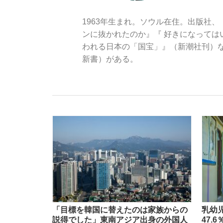
1963年生まれ。ソウル在住。出版社
ンに抜かれたのか』『 好きになっては
観る将棋、読む将棋
われる日本の「国宝」』（新潮社刊）
新書）
がある。
「敗因分析は一切聞かれなかった」侍ジャパン選
いまさら聞けない資産運用のすべて
「目標を韓国に替えたのは家族からの
乳幼
「目標達成できなかったからと言って…」サッ
説得でした」東南アジア出身の外国人
47.