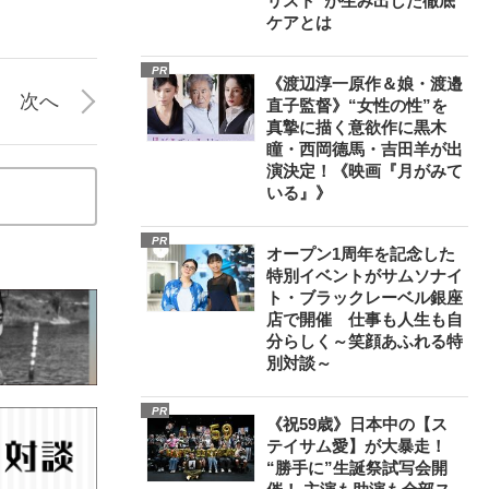
リスト”が生み出した徹底
ケアとは
PR
《渡辺淳一原作＆娘・渡邉
次へ
直子監督》“女性の性”を
真摯に描く意欲作に黒木
瞳・西岡德馬・吉田羊が出
演決定！《映画『月がみて
いる』》
PR
オープン1周年を記念した
特別イベントがサムソナイ
ト・ブラックレーベル銀座
店で開催 仕事も人生も自
分らしく～笑顔あふれる特
別対談～
PR
《祝59歳》日本中の【ス
テイサム愛】が大暴走！
“勝手に”生誕祭試写会開