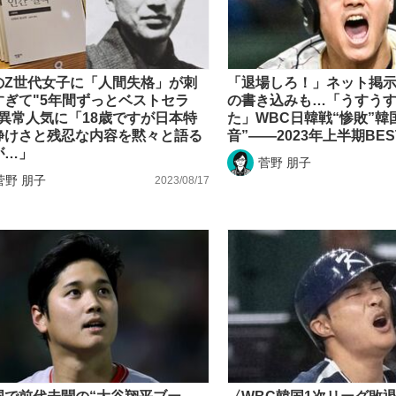
のZ世代女子に「人間失格」が刺
「退場しろ！」ネット掲
すぎて"5年間ずっとベストセラ
の書き込みも…「うすう
の異常人気に「18歳ですが日本特
た」WBC日韓戦“惨敗”韓
静けさと残忍な内容を黙々と語る
音”――2023年上半期BES
が…」
菅野 朋子
菅野 朋子
2023/08/17