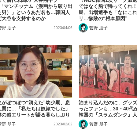
国で前代未聞の“大谷翔平ブー
〈WBC韓国1次リーグ敗
〉「マンチッナム（漫画から破り出
ではなく船で帰ってくれ！
た男）」というあだ名も…韓国人
民、出場選手も「なにこ
ぜ大谷を支持するのか
リ…惨敗の“根本原因”
菅野 朋子
菅野 朋子
2023/04/06
生がぽつぽつ“消えた”幼少期、息
泊まり込んだのに、グッ
人質に…「私たちは奴隷でした」
ったファンも…30・40代
鮮の超エリートが語る暮らしぶり
韓国の『スラムダンク』
菅野 朋子
菅野 朋子
2023/02/02