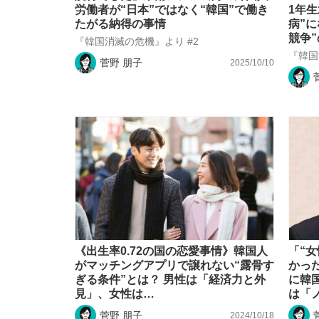
労働者が“日本”ではなく“韓国”で働き
1年
たがる納得の事情
病”
競争
『韓国消滅の危機』より #2
『韓国
菅野 朋子
2025/10/10
《出生率0.72の国の恋愛事情》韓国人
「“
がマッチングアプリで譲れない“露骨す
かっ
ぎる条件”とは？ 男性は「経済力と外
に韓
見」、女性は…
は「
菅野 朋子
2024/10/18