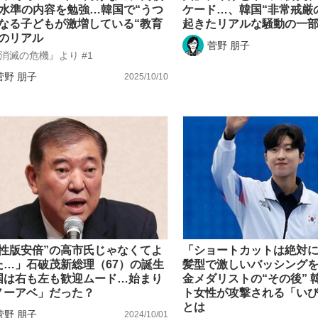
生水準の内容を勉強…韓国で“うつ
ケード…、韓国“非常戒厳
もっと見る
になる子どもが激増している“教育
起きたリアルな騒動の一
”のリアル
菅野 朋子
消滅の危機』より #1
菅野 朋子
2025/10/10
女性版安倍”の高市氏じゃなくてよ
「ショートカットは絶対
た…」石破茂新総理（67）の誕生
髪型で激しいバッシング
国は右も左も歓迎ムード…始まり
金メダリストの“その後” 
ノーアベ」だった？
ト女性が攻撃される「い
とは
菅野 朋子
2024/10/01