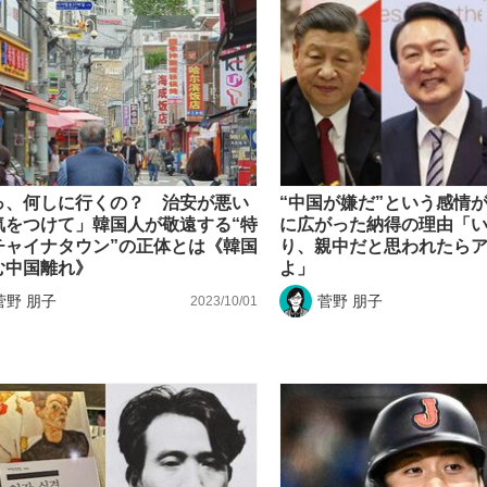
っ、何しに行くの？ 治安が悪い
“中国が嫌だ”という感情
気をつけて」韓国人が敬遠する“特
に広がった納得の理由「
チャイナタウン”の正体とは《韓国
り、親中だと思われたら
む中国離れ》
よ」
菅野 朋子
菅野 朋子
2023/10/01