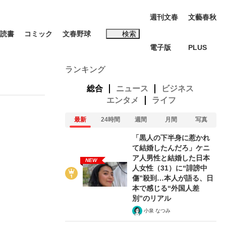
週刊文春
文藝春秋
読書
コミック
文春野球
検索
電子版
PLUS
インタビュー
読書
ランキング
総合
ニュース
ビジネス
エンタメ
ライフ
最新
24時間
週間
月間
写真
#松田聖子
「黒人の下半身に惹かれ
て結婚したんだろ」ケニ
ア人男性と結婚した日本
NEW
人女性（31）に“誹謗中
傷”殺到…本人が語る、日
本で感じる“外国人差
BC日本代表“敗戦”の真実 選手が明かす...
、私のいま
別”のリアル
小泉 なつみ