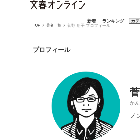
新着
ランキング
カテ
TOP
著者一覧
菅野 朋子 プロフィール
スクープ
ニュー
プロフィール
おすすめのキ
#藤田晋
#三
#玉木雄一郎
菅
かん
ノ
「90%は失敗する。でも…」本田圭佑が初め
終戦から81年