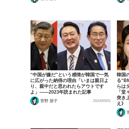
“中国が嫌だ”という感情が韓国で一気
韓国
に広がった納得の理由「いまは親日よ
る“B
り、親中だと思われたらアウトです
らは
よ」――2023年読まれた記事
「堂
突き
菅野 朋子
2024/05/01
え》