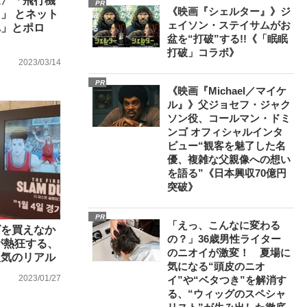
退〉「飛行機
PR
《映画『シェルター』》ジ
」 とネット
ェイソン・ステイサムがお
れ」とポロ
盆を“打破”する!!《「眠眠
打破」コラボ》
2023/03/14
PR
《映画『Michael／マイケ
ル』》父ジョセフ・ジャク
ソン役、コールマン・ドミ
ンゴ オフィシャルインタ
ビュー“観客を魅了した名
優、複雑な父親像への想い
を語る”《日本興収70億円
突破》
PR
「えっ、こんなに変わる
ズを買えなか
の？」36歳男性ライター
が熱狂する、
のニオイが激変！ 夏場に
人気のリアル
気になる“頭皮のニオ
2023/01/27
イ”や“ベタつき”を解消す
る、“ウィッグのスペシャ