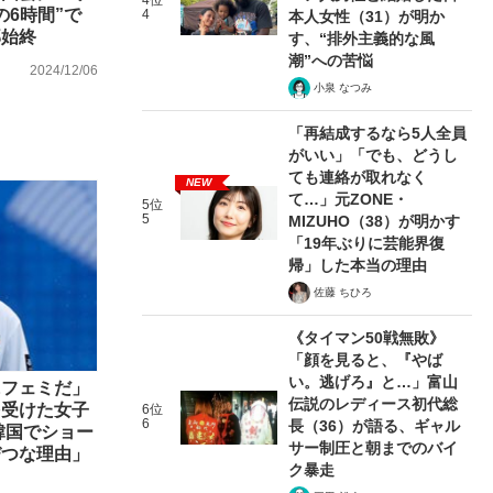
4位
の6時間”で
4
本人女性（31）が明か
部始終
す、“排外主義的な風
潮”への苦悩
2024/12/06
小泉 なつみ
「再結成するなら5人全員
がいい」「でも、どうし
ても連絡が取れなく
NEW
て…」元ZONE・
5位
5
MIZUHO（38）が明かす
「19年ぶりに芸能界復
帰」した本当の理由
佐藤 ちひろ
《タイマン50戦無敗》
「顔を見ると、『やば
い。逃げろ』と…」富山
にフェミだ」
伝説のレディース初代総
を受けた女子
6位
6
長（36）が語る、ギャル
韓国でショー
サー制圧と朝までのバイ
びつな理由」
ク暴走