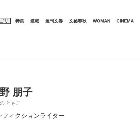
ゴリ
特集
連載
週刊文春
文藝春秋
WOMAN
CINEMA
キーワード入力
ス
エンタメ
ライフ
ビジネス
ーワードタグ一覧
山凌輝
#高市早苗
#後藤真希
#森岡毅
#城彰二
#内田有紀
#亀和田武
野 朋子
の ともこ
ンフィクションライター
て明かした日本代表監督に...
「最悪の空気のまま解散」W
私のあのとき