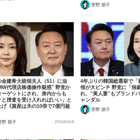
菅野 朋子
の金建希大統領夫人（51）に迫
4年ぶりの韓国総選挙で「
MW代理店株価操作疑惑” 野党か
領が大ピンチ 野党に「独
ターゲットにされ、身内からも
れ、“美人妻”もブランド
々と捜査を受け入れればいい」と
ャンダル
上げ《資産は夫の10倍で7億円超
菅野 朋子
菅野 朋子
2024/04/19