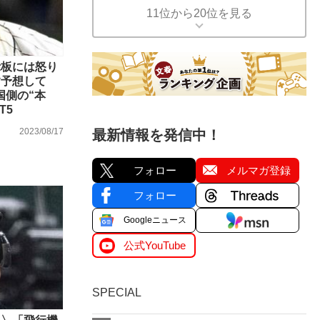
11位から20位を見る
示板には怒り
す予想して
国側の“本
T5
2023/08/17
最新情報を発信中！
フォロー
メルマガ登録
フォロー
Googleニュース
公式YouTube
SPECIAL