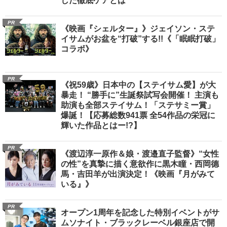
した徹底ケアとは
PR
《映画『シェルター』》ジェイソン・ステ
イサムがお盆を“打破”する!!《「眠眠打破」
コラボ》
PR
《祝59歳》日本中の【ステイサム愛】が大
暴走！ “勝手に”生誕祭試写会開催！ 主演も
助演も全部ステイサム！「ステサミー賞」
爆誕！【応募総数941票 全54作品の栄冠に
輝いた作品とはー!?】
PR
《渡辺淳一原作＆娘・渡邉直子監督》“女性
の性”を真摯に描く意欲作に黒木瞳・西岡德
馬・吉田羊が出演決定！《映画『月がみて
いる』》
PR
オープン1周年を記念した特別イベントがサ
ムソナイト・ブラックレーベル銀座店で開