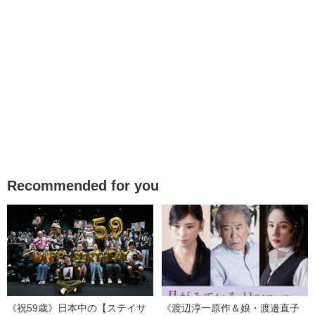
Recommended for you
《祝59歳》日本中の【ステイサ
《渡辺淳一原作＆娘・渡邉直子