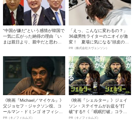
“中国が嫌だ”という感情が韓国で
「えっ、こんなに変わるの？」
一気に広がった納得の理由「い
36歳男性ライターのニオイが激
まは親日より、親中だと思われ
変！ 夏場に気になる“頭皮のニ
たらアウトですよ」――2023年
オイ”や“ベタつき”を解消す
PR（株式会社スヴェンソン）
読まれた記事
る、“ウィッグのスペシャリス
ト”が生み出した徹底ケアとは
《映画『Michael／マイケル』》
《映画『シェルター』》ジェイ
父ジョセフ・ジャクソン役、コ
ソン・ステイサムがお盆を“打
ールマン・ドミンゴ オフィシャ
破”する!!《「眠眠打破」コラ
ルインタビュー“観客を魅了した
ボ》
PR（キノフィルムズ）
PR（キノフィルムズ）
名優、複雑な父親像への想いを
語る”《日本興収70億円突破》