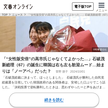
電子版TOP
メニュー
TOP
ニュース
「“女性版安倍”の高市氏じゃなくてよかった…」石破茂新総理（6
「“女性版安倍”の高市氏じゃなくてよかった…」石破茂
新総理（67）の誕生に韓国は右も左も歓迎ムード…始ま
りは「ノーアベ」だった？
菅野 朋子
2024/10/01
「石破茂総裁に決まって、ほっとしました」 石破茂氏が勝利した自民党
総裁選を注視していた韓国政府のある関係者は、安堵した口ぶりでこう話
した。「決戦投票で逆転勝利したときは、思わずやったーと声をあげまし
た。靖国神社参拝…
続きを読む