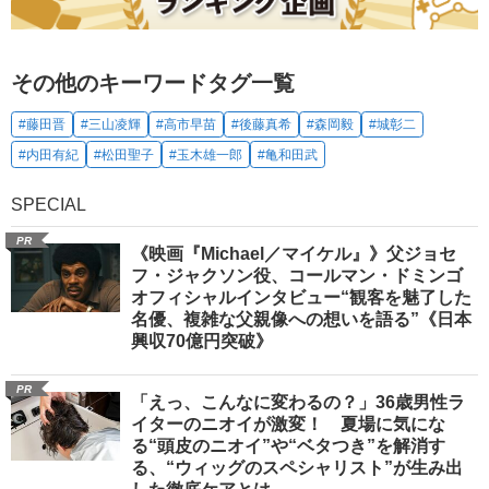
その他のキーワードタグ一覧
#藤田晋
#三山凌輝
#高市早苗
#後藤真希
#森岡毅
#城彰二
#内田有紀
#松田聖子
#玉木雄一郎
#亀和田武
SPECIAL
PR
《映画『Michael／マイケル』》父ジョセ
フ・ジャクソン役、コールマン・ドミンゴ
オフィシャルインタビュー“観客を魅了した
名優、複雑な父親像への想いを語る”《日本
興収70億円突破》
PR
「えっ、こんなに変わるの？」36歳男性ラ
イターのニオイが激変！ 夏場に気にな
る“頭皮のニオイ”や“ベタつき”を解消す
る、“ウィッグのスペシャリスト”が生み出