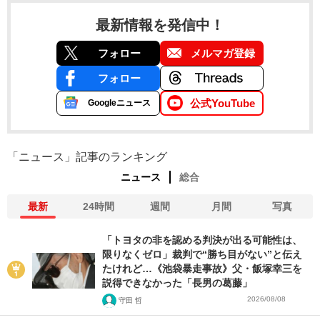
最新情報を発信中！
フォロー
メルマガ登録
フォロー
公式YouTube
Googleニュース
「ニュース」記事のランキング
ニュース
総合
最新
24時間
週間
月間
写真
「トヨタの非を認める判決が出る可能性は、
限りなくゼロ」裁判で“勝ち目がない”と伝え
たけれど…《池袋暴走事故》父・飯塚幸三を
説得できなかった「長男の葛藤」
2026/08/08
守田 哲