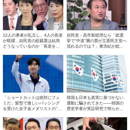
12人の勇者が乱立し、4人の長老
自民党・高市新総理なら「総選
が暗躍…自民党の総裁選は結局
挙で“中道”層の票が立憲民主党へ
どうなっているのか「長老をバ
流れるのでは？」東浩紀が総裁
ックに世襲議員」というオール
選後を予測する
ドな体質は健在？
「ショートカットは絶対にフェ
韓国も日本も真実に基づかない
ミだ」髪型で激しいバッシング
運動に騙されてきた――韓国の
を受けた女子金メダリストの“そ
歴史学者が実証研究で明らかに
の後” 韓国でショート女性が攻撃
した「慰安婦問題」の真実
される「いびつな理由」とは