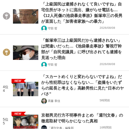
「上級国民は逮捕されなくて良いですね」自
宅住所がネットに流出、嫌がらせ電話も…
《12人死傷の池袋暴走事故》飯塚幸三の長男
が直面した「加害者家族への暴力」
2026/08/08
守田 哲
「飯塚幸三は上級国民だから逮捕されない」
は間違いだった…《池袋暴走事故》警視庁幹
部が「自民党議員」に呼び出されても逮捕を
見送った理由
2026/08/08
守田 哲
「スカートめくりと変わらないですよね」だ
NEW
から性犯罪はなくならない…「盗撮をいたず
4位
らの延長と考える」高齢男性に見た“日本のヤ
4
バさ”
5時間前
斉藤 章佳
NEW
京都男児行方不明事件まとめ 「週刊文春」の
5位
徹底取材で明らかになった真相
5
16時間前
「週刊文春」編集部