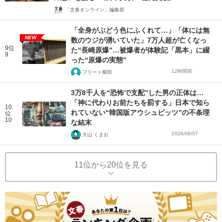
「文春オンライン」編集部
「全身がぶどう色にふくれて…」「体には無
NEW
数のウジが湧いていた」7万人超が亡くなっ
9位
た“長崎原爆”…被爆者が体験記「黒本」に綴
9
った“原爆の実態”
12時間前
フリート横田
3万8千人を“恐怖で支配”した男の正体は…
「神に代わりお前たちを罰する」日本で知ら
10
れていない“韓国版アウシュビッツ”の不条理
位
10
な結末
2026/08/07
大山 くまお
11位から20位を見る