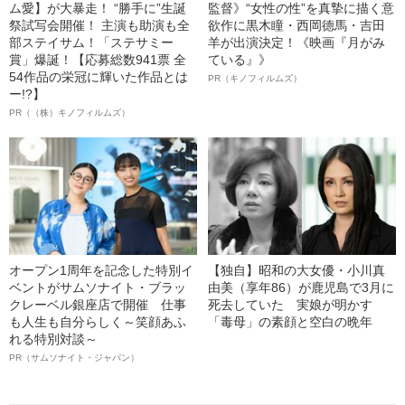
ム愛】が大暴走！ “勝手に”生誕
監督》“女性の性”を真摯に描く意
祭試写会開催！ 主演も助演も全
欲作に黒木瞳・西岡德馬・吉田
部ステイサム！「ステサミー
羊が出演決定！《映画『月がみ
賞」爆誕！【応募総数941票 全
ている』》
54作品の栄冠に輝いた作品とは
PR（キノフィルムズ）
ー!?】
PR（（株）キノフィルムズ）
オープン1周年を記念した特別イ
【独自】昭和の大女優・小川真
ベントがサムソナイト・ブラッ
由美（享年86）が鹿児島で3月に
クレーベル銀座店で開催 仕事
死去していた 実娘が明かす
も人生も自分らしく～笑顔あふ
「毒母」の素顔と空白の晩年
れる特別対談～
PR（サムソナイト・ジャパン）