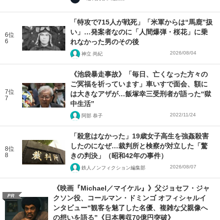
「特攻で715人が戦死」「米軍からは“馬鹿”扱
い」…発案者なのに「人間爆弾・桜花」に乗
6位
6
れなかった男のその後
2026/08/04
神立 尚紀
《池袋暴走事故》「毎日、亡くなった方々の
ご冥福を祈っています」車いすで面会、額に
7位
は大きなアザが…飯塚幸三受刑者が語った“獄
7
中生活”
2022/11/24
阿部 恭子
「殺意はなかった」19歳女子高生を強姦殺害
したのになぜ…裁判所と検察が対立した「驚
8位
8
きの判決」（昭和42年の事件）
2026/08/07
鉄人ノンフィクション編集部
《映画『Michael／マイケル』》父ジョセフ・ジャ
PR
クソン役、コールマン・ドミンゴ オフィシャルイ
ンタビュー“観客を魅了した名優、複雑な父親像へ
の想いを語る”《日本興収70億円突破》