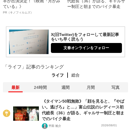
羊が出演決定！《映画『月がみ
代総長（36）が語る、ギャルサ
ている』》
ー制圧と朝までのバイク暴走
PR（キノフィルムズ）
X(旧Twitter)をフォローして最新記事
をいち早く読もう
文春オンラインをフォロー
「ライフ」記事のランキング
ライフ
総合
最新
24時間
週間
月間
写真
《タイマン50戦無敗》「顔を見ると、『やば
い。逃げろ』と…」富山伝説のレディース初
代総長（36）が語る、ギャルサー制圧と朝ま
でのバイク暴走
2026/08/01
平田 裕介