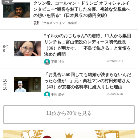
PR
クソン役、コールマン・ドミンゴ オフィシャルイ
ンタビュー“観客を魅了した名優、複雑な父親像へ
の想いを語る”《日本興収70億円突破》
「文春オンライン」編集部
“イルカのおじちゃん”の虐待、11人から集団
リンチも…富山伝説のレディース初代総長
9位
（36）が明かす、「不良で生きる」と覚悟を
9
決めた瞬間
2026/08/01
平田 裕介
「お見合い50回しても結婚が決まらないんだ
10
ったら僕が…」元・商社マンの村田知晴さん
位
（43）が京都の名料亭に婿入りした理由
10
2024/11/16
中岡 愛子
11位から20位を見る