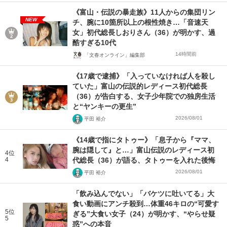
《富山・伝説の暴走族》11人からの集団リン
NEW
チ、腕に10箇所以上の根性焼き…「音速天
女」初代総長しおりさん（36）が明かす、過
酷すぎる10代
14時間前
「文春オンライン」編集部
《17歳で逮捕》「入っていなければ人を殺し
ていた」富山の伝説的レディース初代総長
（36）が告白する、女子少年院での独房生活
と“ヤンキーの更生”
2026/08/01
平田 裕介
《14歳で指にタトゥー》「息子から『ママ、
腕は隠して』と…」富山伝説のレディース初
4位
4
代総長（36）が語る、タトゥーを入れた後悔
2026/08/01
平田 裕介
「飲み込んでない」「バケツに吐いてる」大
食い動画にアンチ殺到…体重46キロの“可愛す
5位
ぎる”大食い女子（24）が明かす、“やらせ疑
5
惑”への本音