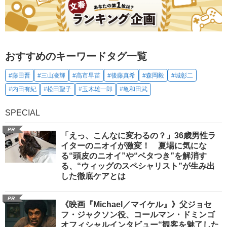
おすすめのキーワードタグ一覧
#藤田晋
#三山凌輝
#高市早苗
#後藤真希
#森岡毅
#城彰二
#内田有紀
#松田聖子
#玉木雄一郎
#亀和田武
SPECIAL
PR
「えっ、こんなに変わるの？」36歳男性ラ
イターのニオイが激変！ 夏場に気にな
る“頭皮のニオイ”や“ベタつき”を解消す
る、“ウィッグのスペシャリスト”が生み出
した徹底ケアとは
PR
《映画『Michael／マイケル』》父ジョセ
フ・ジャクソン役、コールマン・ドミンゴ
オフィシャルインタビュー“観客を魅了した