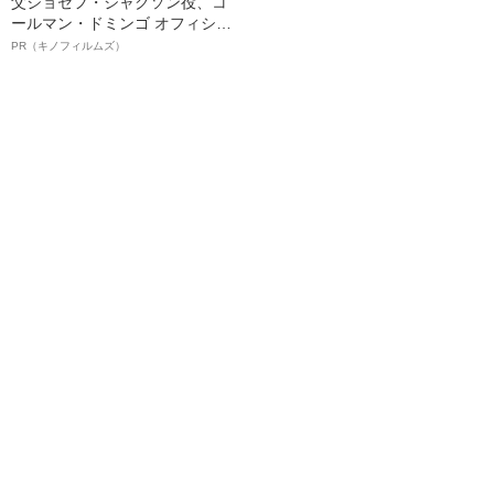
父ジョセフ・ジャクソン役、コ
ールマン・ドミンゴ オフィシャ
ルインタビュー“観客を魅了した
PR（キノフィルムズ）
名優、複雑な父親像への想いを
語る”《日本興収70億円突破》