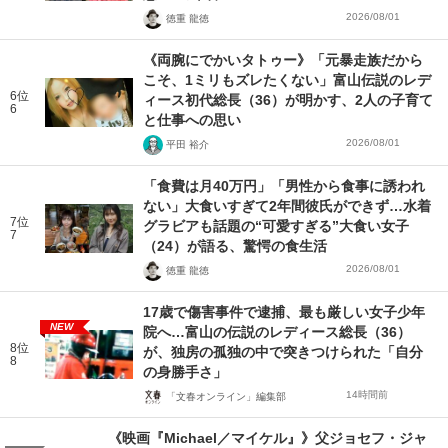
2026/08/01
徳重 龍徳
《両腕にでかいタトゥー》「元暴走族だから
こそ、1ミリもズレたくない」富山伝説のレデ
6位
ィース初代総長（36）が明かす、2人の子育て
6
と仕事への思い
2026/08/01
平田 裕介
「食費は月40万円」「男性から食事に誘われ
ない」大食いすぎて2年間彼氏ができず…水着
7位
グラビアも話題の“可愛すぎる”大食い女子
7
（24）が語る、驚愕の食生活
2026/08/01
徳重 龍徳
17歳で傷害事件で逮捕、最も厳しい女子少年
NEW
院へ…富山の伝説のレディース総長（36）
8位
が、独房の孤独の中で突きつけられた「自分
8
の身勝手さ」
14時間前
「文春オンライン」編集部
《映画『Michael／マイケル』》父ジョセフ・ジャ