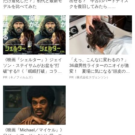
だけ進化した？」初代と最新モ
出せる？ 中古のハードディス
デルを比べてみた
クを復旧してみたら……
《映画『シェルター』》ジェイ
「えっ、こんなに変わるの？」
ソン・ステイサムがお盆を“打
36歳男性ライターのニオイが激
破”する!!《「眠眠打破」コラ
変！ 夏場に気になる“頭皮のニ
ボ》
オイ”や“ベタつき”を解消す
PR（キノフィルムズ）
PR（株式会社スヴェンソン）
る、“ウィッグのスペシャリス
ト”が生み出した徹底ケアとは
《映画『Michael／マイケル』》