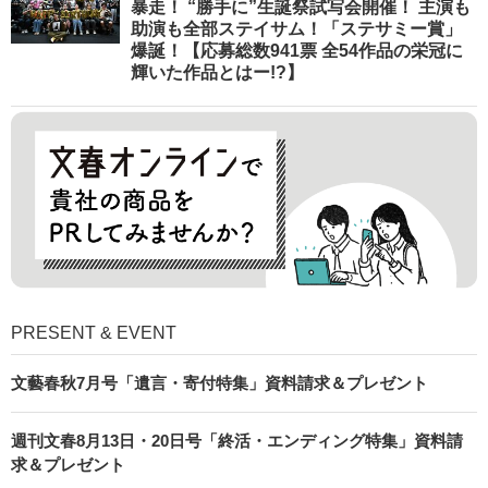
暴走！ “勝手に”生誕祭試写会開催！ 主演も
助演も全部ステイサム！「ステサミー賞」
爆誕！【応募総数941票 全54作品の栄冠に
輝いた作品とはー!?】
PRESENT & EVENT
文藝春秋7月号「遺言・寄付特集」資料請求＆プレゼント
週刊文春8月13日・20日号「終活・エンディング特集」資料請
求＆プレゼント