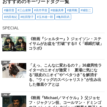
おすすめのキーワードタグ一覧
#藤田晋
#三山凌輝
#高市早苗
#後藤真希
#森岡毅
#城彰二
#内田有紀
#松田聖子
#玉木雄一郎
#亀和田武
SPECIAL
PR
《映画『シェルター』》ジェイソン・ステ
イサムがお盆を“打破”する!!《「眠眠打破」
コラボ》
PR
「えっ、こんなに変わるの？」36歳男性ラ
イターのニオイが激変！ 夏場に気にな
る“頭皮のニオイ”や“ベタつき”を解消す
る、“ウィッグのスペシャリスト”が生み出
した徹底ケアとは
PR
《映画『Michael／マイケル』》父ジョセ
フ・ジャクソン役、コールマン・ドミンゴ