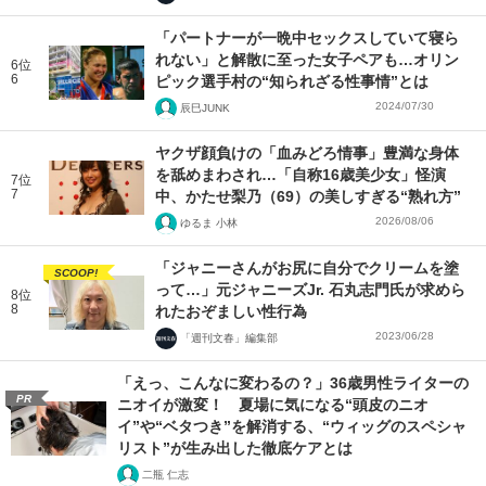
「パートナーが一晩中セックスしていて寝ら
れない」と解散に至った女子ペアも…オリン
6位
6
ピック選手村の“知られざる性事情”とは
2024/07/30
辰巳JUNK
ヤクザ顔負けの「血みどろ情事」豊満な身体
を舐めまわされ…「自称16歳美少女」怪演
7位
7
中、かたせ梨乃（69）の美しすぎる“熟れ方”
2026/08/06
ゆるま 小林
「ジャニーさんがお尻に自分でクリームを塗
SCOOP!
って…」元ジャニーズJr. 石丸志門氏が求めら
8位
8
れたおぞましい性行為
2023/06/28
「週刊文春」編集部
「えっ、こんなに変わるの？」36歳男性ライターの
PR
ニオイが激変！ 夏場に気になる“頭皮のニオ
イ”や“ベタつき”を解消する、“ウィッグのスペシャ
リスト”が生み出した徹底ケアとは
二瓶 仁志