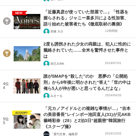
「近藤真彦が使っていた部屋で…」「性器を
NEW
握らされる」ジャニー喜多川による性加害、
語り始めた被害者たち《徹底取材の裏側》
12時間前
髙橋 大介
2度も誘拐された少女の両親は、犯人に性的に
籠絡されていた……全米を驚愕させた事件と
は
2019/07/01
辰巳JUNK
誰がSMAPを“殺した”のか 悪夢の「公開処
刑」から8年後に明かされた“答え”「世の中は
4位
4
俺ら5人が仲が悪いと思ってるんだよな」
2024/04/20
みきーる
「元カノアイドルとの複雑な事情が…」“吉本
SCOOP!
の美容番長”レインボー池田直人(31)が元AKB
5位
篠崎彩奈（28）と2泊3日“超親密”韓国旅行
5
《スクープ撮》
2024/12/02
「週刊文春」編集部