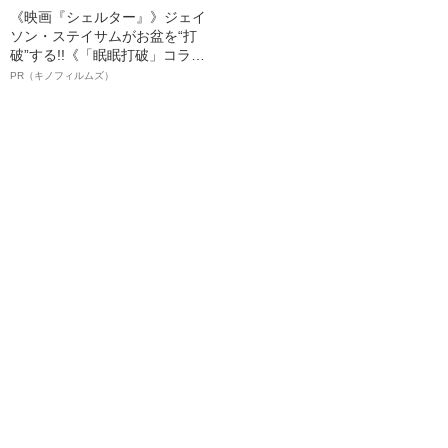
《映画『シェルター』》ジェイ
ソン・ステイサムがお盆を“打
破”する!!《「眠眠打破」コラ
ボ》
PR（キノフィルムズ）