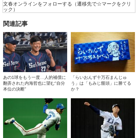
文春オンラインをフォローする
（遷移先で☆マークをクリ
ック）
関連記事
あの1球をもう一度…人的補償に
「らいおんず十万石まんじゅ
翻弄された内海哲也に望む“自分
う」は「もみじ饅頭」に勝てる
本位の決断”
か？