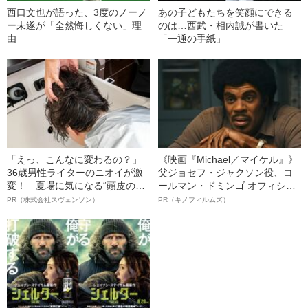
西口文也が語った、3度のノーノ
あの子どもたちを笑顔にできる
ー未遂が「全然悔しくない」理
のは…西武・相内誠が書いた
由
「一通の手紙」
「えっ、こんなに変わるの？」
《映画『Michael／マイケル』》
36歳男性ライターのニオイが激
父ジョセフ・ジャクソン役、コ
変！ 夏場に気になる“頭皮のニ
ールマン・ドミンゴ オフィシャ
オイ”や“ベタつき”を解消す
ルインタビュー“観客を魅了した
PR（株式会社スヴェンソン）
PR（キノフィルムズ）
る、“ウィッグのスペシャリス
名優、複雑な父親像への想いを
ト”が生み出した徹底ケアとは
語る”《日本興収70億円突破》