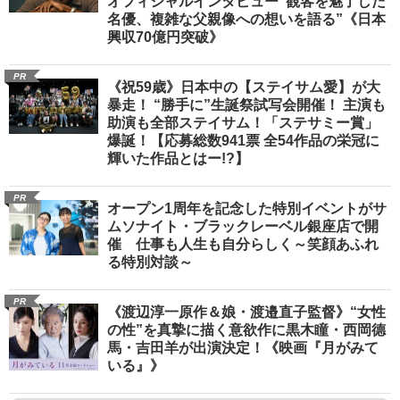
オフィシャルインタビュー“観客を魅了した
名優、複雑な父親像への想いを語る”《日本
興収70億円突破》
PR
《祝59歳》日本中の【ステイサム愛】が大
暴走！ “勝手に”生誕祭試写会開催！ 主演も
助演も全部ステイサム！「ステサミー賞」
爆誕！【応募総数941票 全54作品の栄冠に
輝いた作品とはー!?】
PR
オープン1周年を記念した特別イベントがサ
ムソナイト・ブラックレーベル銀座店で開
催 仕事も人生も自分らしく～笑顔あふれ
る特別対談～
PR
《渡辺淳一原作＆娘・渡邉直子監督》“女性
の性”を真摯に描く意欲作に黒木瞳・西岡德
馬・吉田羊が出演決定！《映画『月がみて
いる』》