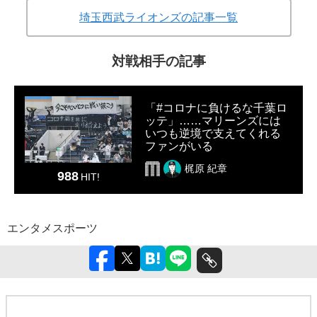
埼玉西武ライオンズの記事一覧
対戦相手の記事
「#コロナに負けるな千葉ロ
ッテ」……マリーンズには
いつも逆境で支えてくれる
ファンがいる
梶原 紀章
988
HIT!
エンタメ
スポーツ