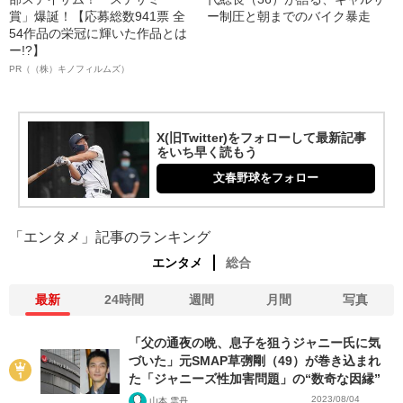
賞」爆誕！【応募総数941票 全
ー制圧と朝までのバイク暴走
54作品の栄冠に輝いた作品とは
ー!?】
PR（（株）キノフィルムズ）
X(旧Twitter)をフォローして最新記事
をいち早く読もう
文春野球をフォロー
「エンタメ」記事のランキング
エンタメ
総合
最新
24時間
週間
月間
写真
「父の通夜の晩、息子を狙うジャニー氏に気
づいた」元SMAP草彅剛（49）が巻き込まれ
た「ジャニーズ性加害問題」の“数奇な因縁”
2023/08/04
山本 雲丹