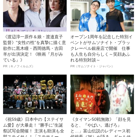
《渡辺淳一原作＆娘・渡邉直子
オープン1周年を記念した特別イ
監督》“女性の性”を真摯に描く意
ベントがサムソナイト・ブラッ
欲作に黒木瞳・西岡德馬・吉田
クレーベル銀座店で開催 仕事
羊が出演決定！《映画『月がみ
も人生も自分らしく～笑顔あふ
ている』》
れる特別対談～
PR（キノフィルムズ）
PR（サムソナイト・ジャパン）
《祝59歳》日本中の【ステイサ
《タイマン50戦無敗》「顔を見
ム愛】が大暴走！ “勝手に”生誕
ると、『やばい。逃げろ』
祭試写会開催！ 主演も助演も全
と…」富山伝説のレディース初
部ステイサム！「ステサミー
代総長（36）が語る、ギャルサ