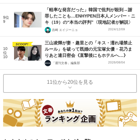
「軽率な発言だった」韓国で批判が殺到→謝
罪したことも…ENHYPEN日本人メンバー・ニ
9位
9
キ（19）の“本当の評判”〈現地記者が解説〉
2024/12/09
吉崎 エイジーニョ
三山凌輝が妻・趣里との「キス・濡れ場禁止
SCOOP!
10
ルール」を破って既婚の元宝塚女優・花乃ま
位
りあと連日密会《直撃後にもホテルへ…》
10
2026/08/04
「週刊文春」編集部
11位から20位を見る