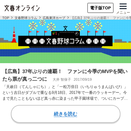
電子版TOP
メニュー
TOP
文春野球コラム
広島東洋カープ
【広島】37年ぶりの連覇！ ファンに今
【広島】37年ぶりの連覇！ ファンに今季のMVPを聞い
たら票が真っ二つに
大井 智保子
2017/09/19
「天赦日（てんしゃにち）」と「一粒万倍日（いちりゅうまんばいび）」
という吉日がダブルで重なる9月18日、2017年で一番のラッキーデー。今
まで見たこともないほど真っ赤に染まった甲子園球場で、ついにカープの
セ・リーグ優…
続きを読む