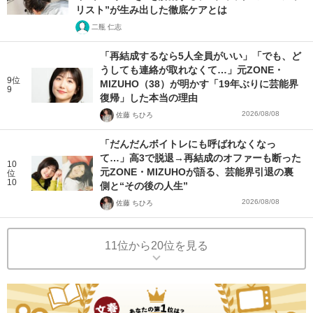
リスト”が生み出した徹底ケアとは
二瓶 仁志
「再結成するなら5人全員がいい」「でも、ど
うしても連絡が取れなくて…」元ZONE・
9位
MIZUHO（38）が明かす「19年ぶりに芸能界
9
復帰」した本当の理由
2026/08/08
佐藤 ちひろ
「だんだんボイトレにも呼ばれなくなっ
て…」高3で脱退→再結成のオファーも断った
10
元ZONE・MIZUHOが語る、芸能界引退の裏
位
10
側と“その後の人生”
2026/08/08
佐藤 ちひろ
11位から20位を見る