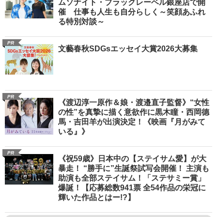
ムソナイト・ブラックレーベル銀座店で開
催 仕事も人生も自分らしく～笑顔あふれ
る特別対談～
PR
文藝春秋SDGsエッセイ大賞2026大募集
PR
《渡辺淳一原作＆娘・渡邉直子監督》“女性
の性”を真摯に描く意欲作に黒木瞳・西岡德
馬・吉田羊が出演決定！《映画『月がみて
いる』》
PR
《祝59歳》日本中の【ステイサム愛】が大
暴走！ “勝手に”生誕祭試写会開催！ 主演も
助演も全部ステイサム！「ステサミー賞」
爆誕！【応募総数941票 全54作品の栄冠に
輝いた作品とはー!?】