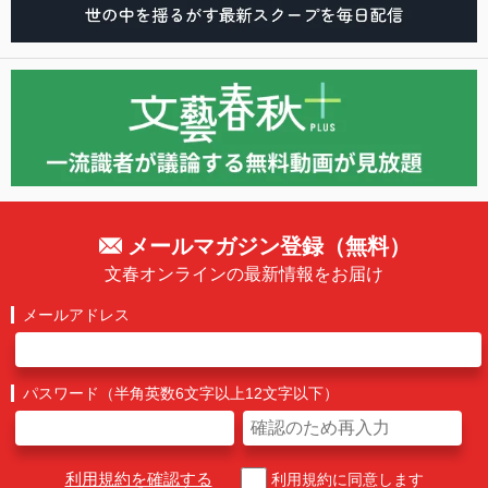
メールマガジン登録（無料）
文春オンラインの最新情報をお届け
メールアドレス
パスワード（半角英数6文字以上12文字以下）
利用規約を確認する
利用規約に同意します