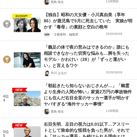
11時間前
黒島 暁生
【独自】昭和の大女優・小川真由美（享年
SCOOP!
86）が鹿児島で3月に死去していた 実娘が明
かす「毒母」の素顔と空白の晩年
2026/08/09
「文藝春秋」編集部
「義足の体で夜の営みはできるのか」誰にも
相談できなかった切実な悩みも…脚を失った
モデル・かわけい（28）が「ずっと運がい
い」と言えるワケ
2026/08/09
市川 はるひ
「朝起きたら知らないおじさんが…」「幽霊
NEW
より生身の人間が怖い」家賃2万円の事故物件
4位
にも住んだ右目全盲のサッカー選手が明かす
4
ヤバすぎる“海外サッカー事情”
11時間前
黒島 暁生
右目失明、左目の視力は0.01以下…アスリー
NEW
トとして致命的な怪我を負った男が、それで
5位
5
も「サッカー選手」を続けられる理由とは