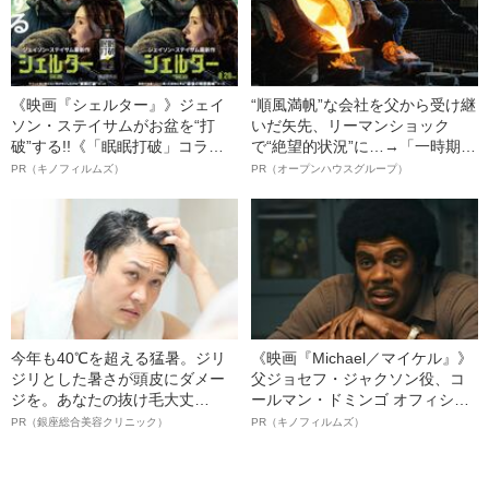
《映画『シェルター』》ジェイ
“順風満帆”な会社を父から受け継
ソン・ステイサムがお盆を“打
いだ矢先、リーマンショック
破”する!!《「眠眠打破」コラ
で“絶望的状況”に…→「一時期は
ボ》
納品3年待ち」のヒット商品を生
PR（キノフィルムズ）
PR（オープンハウスグループ）
んで危機を脱した四代目社長が
明かす、“逆転の戦術”
今年も40℃を超える猛暑。ジリ
《映画『Michael／マイケル』》
ジリとした暑さが頭皮にダメー
父ジョセフ・ジャクソン役、コ
ジを。あなたの抜け毛大丈
ールマン・ドミンゴ オフィシャ
夫！？
ルインタビュー“観客を魅了した
PR（銀座総合美容クリニック）
PR（キノフィルムズ）
名優、複雑な父親像への想いを
語る”《日本興収70億円突破》