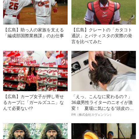
【広島】助っ人の家族を支える
【広島】クレートの「カタコト
「編成部国際業務課」のお仕事
通訳」とバティスタの実際の発
言を比べてみた
【広島】カープ女子が押し寄せ
「えっ、こんなに変わるの？」
るカープに「ガールズユニ」な
36歳男性ライターのニオイが激
んて必要ない!?
変！ 夏場に気になる“頭皮のニ
オイ”や“ベタつき”を解消す
PR（株式会社スヴェンソン）
る、“ウィッグのスペシャリス
ト”が生み出した徹底ケアとは