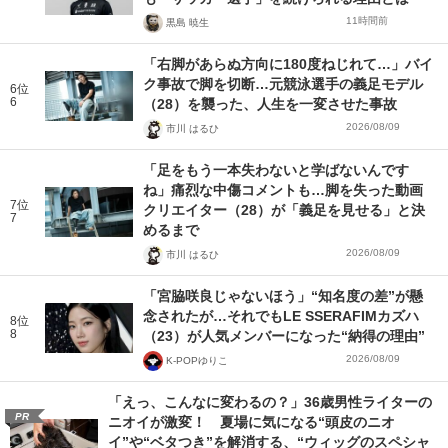
11時間前
黒島 暁生
「右脚があらぬ方向に180度ねじれて…」バイ
ク事故で脚を切断…元競泳選手の義足モデル
6位
6
（28）を襲った、人生を一変させた事故
2026/08/09
市川 はるひ
「足をもう一本失わないと学ばないんです
ね」痛烈な中傷コメントも…脚を失った動画
7位
クリエイター（28）が「義足を見せる」と決
7
めるまで
2026/08/09
市川 はるひ
「宮脇咲良じゃないほう」“知名度の差”が懸
念されたが…それでもLE SSERAFIMカズハ
8位
8
（23）が人気メンバーになった“納得の理由”
2026/08/09
K-POPゆりこ
「えっ、こんなに変わるの？」36歳男性ライターの
PR
ニオイが激変！ 夏場に気になる“頭皮のニオ
イ”や“ベタつき”を解消する、“ウィッグのスペシャ