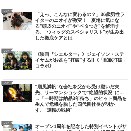
PR
「えっ、こんなに変わるの？」36歳男性ラ
イターのニオイが激変！ 夏場に気にな
る“頭皮のニオイ”や“ベタつき”を解消す
る、“ウィッグのスペシャリスト”が生み出
した徹底ケアとは
PR
《映画『シェルター』》ジェイソン・ステ
イサムがお盆を“打破”する!!《「眠眠打破」
コラボ》
PR
“順風満帆”な会社を父から受け継いだ矢
先、リーマンショックで“絶望的状況”に…
→「一時期は納品3年待ち」のヒット商品を
生んで危機を脱した四代目社長が明か
す、“逆転の戦術”
PR
オープン1周年を記念した特別イベントがサ