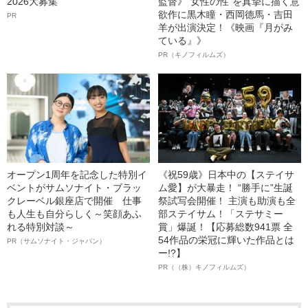
2026大募集
監督》“女性の性”を真摯に描く意
欲作に黒木瞳・西岡德馬・吉田
PR
羊が出演決定！《映画『月がみ
ている』》
PR（キノフィルムズ）
オープン1周年を記念した特別イ
《祝59歳》日本中の【ステイサ
ベントがサムソナイト・ブラッ
ム愛】が大暴走！ “勝手に”生誕
クレーベル銀座店で開催 仕事
祭試写会開催！ 主演も助演も全
も人生も自分らしく～笑顔あふ
部ステイサム！「ステサミー
れる特別対談～
賞」爆誕！【応募総数941票 全
54作品の栄冠に輝いた作品とは
PR（サムソナイト・ジャパン）
ー!?】
PR（（株）キノフィルムズ）