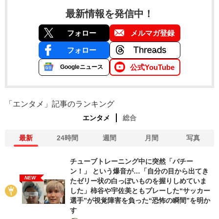
最新情報を発信中！
フォロー
メルマガ登録
フォロー
公式YouTube
Googleニュース
「エンタメ」記事のランキング
エンタメ
総合
最新
24時間
週間
月間
写真
チューブトレーニング中に突然「バチー
ン！」 という爆音が…「自分の目から出てき
NEW
たゼリー状の白っぽいものを握りしめていま
した」柿谷や宇佐美ともプレーした“サッカー
選手”が視覚障害を負った“恐怖の瞬間”を明か
す