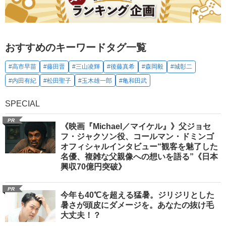
おすすめのキーワードタグ一覧
#高市早苗
#藤田晋
#三山凌輝
#後藤真希
#森岡毅
#城彰二
#内田有紀
#松田聖子
#玉木雄一郎
#亀和田武
SPECIAL
PR
《映画『Michael／マイケル』》父ジョセ
フ・ジャクソン役、コールマン・ドミンゴ
オフィシャルインタビュー“観客を魅了した
名優、複雑な父親像への想いを語る”《日本
興収70億円突破》
PR
今年も40℃を超える猛暑。ジリジリとした
暑さが頭皮にダメージを。あなたの抜け毛
大丈夫！？