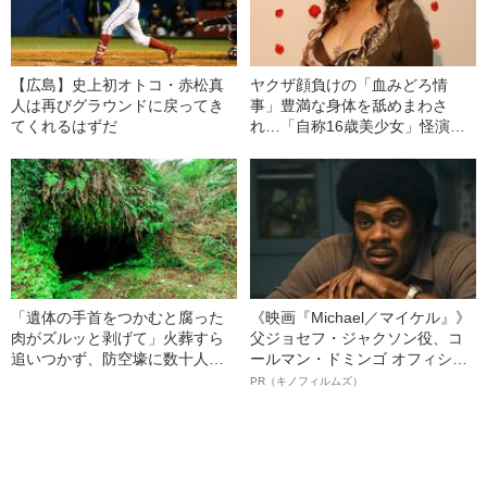
【広島】史上初オトコ・赤松真
ヤクザ顔負けの「血みどろ情
人は再びグラウンドに戻ってき
事」豊満な身体を舐めまわさ
てくれるはずだ
れ…「自称16歳美少女」怪演
中、かたせ梨乃（69）の美しす
ぎる“熟れ方”
「遺体の手首をつかむと腐った
《映画『Michael／マイケル』》
肉がズルッと剥げて」火葬すら
父ジョセフ・ジャクソン役、コ
追いつかず、防空壕に数十人
ールマン・ドミンゴ オフィシャ
を“集団土葬”…この世の地獄を見
ルインタビュー“観客を魅了した
PR（キノフィルムズ）
た少年兵が明かした“過酷すぎる
名優、複雑な父親像への想いを
任務”とは
語る”《日本興収70億円突破》