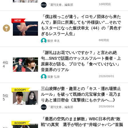
16時間前
「週刊文春」編集部
「僕は根っこが違う。イロモノ団体から来た
NEW
んで」新日に所属しても“外様扱い”…それで
もスターになった飯伏幸太（44）の「異色す
ぎるレスラー人生」
6時間前
飯伏 幸太
「謝礼はお花でいいですか？」と言われ絶
句…SNSで話題のマッスルフルート奏者・上
4位
原麻衣が語る、プロでも「食べていけない」
4
音楽界のリアル
2026/08/01
我妻 弘崇
三山凌輝が妻・趣里との「キス・濡れ場禁止
SCOOP!
ルール」を破って既婚の元宝塚女優・花乃ま
5位
5
りあと連日密会《直撃後にもホテルへ…》
2026/08/04
「週刊文春」編集部
「最悪の空気のまま解散」WBC日本代表“敗
SCOOP!
戦”の真実 選手が明かす“井端ジャパン”首脳