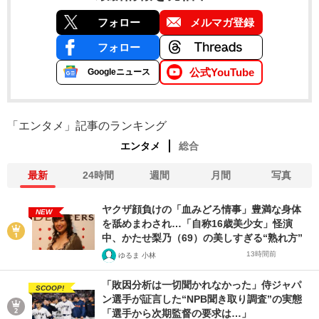
フォロー
メルマガ登録
フォロー
公式YouTube
Googleニュース
「エンタメ」記事のランキング
エンタメ
総合
最新
24時間
週間
月間
写真
ヤクザ顔負けの「血みどろ情事」豊満な身体
NEW
を舐めまわされ…「自称16歳美少女」怪演
中、かたせ梨乃（69）の美しすぎる“熟れ方”
13時間前
ゆるま 小林
「敗因分析は一切聞かれなかった」侍ジャパ
SCOOP!
ン選手が証言した“NPB聞き取り調査”の実態
「選手から次期監督の要求は…」