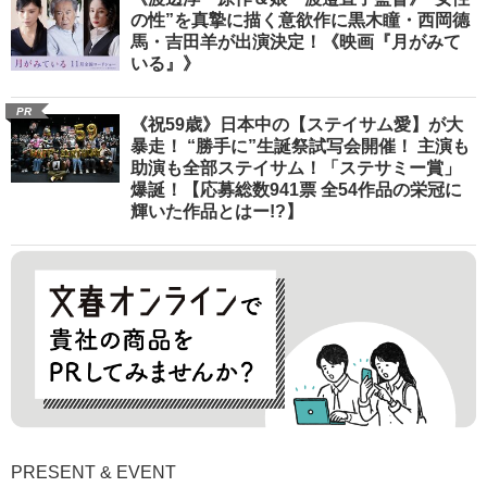
の性”を真摯に描く意欲作に黒木瞳・西岡德
馬・吉田羊が出演決定！《映画『月がみて
いる』》
PR
《祝59歳》日本中の【ステイサム愛】が大
暴走！ “勝手に”生誕祭試写会開催！ 主演も
助演も全部ステイサム！「ステサミー賞」
爆誕！【応募総数941票 全54作品の栄冠に
輝いた作品とはー!?】
PRESENT & EVENT