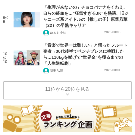
「生理が来ないの」チョコバナナをくわえ、
自らの経血を…“狂気すぎるJK”を熱演、旧ジ
9位
ャニーズ系アイドルの【推しの子】原菜乃華
9
（22）の早熟キャリア
2026/08/05
ゆるま 小林
「音楽で世界一は難しい」と悟ったフルート
奏者→30代後半でベンチプレスに挑戦した
10
ら…110kgを挙げて“世界金”を獲るまでの
位
10
「人生逆転劇」
2026/08/01
我妻 弘崇
11位から20位を見る