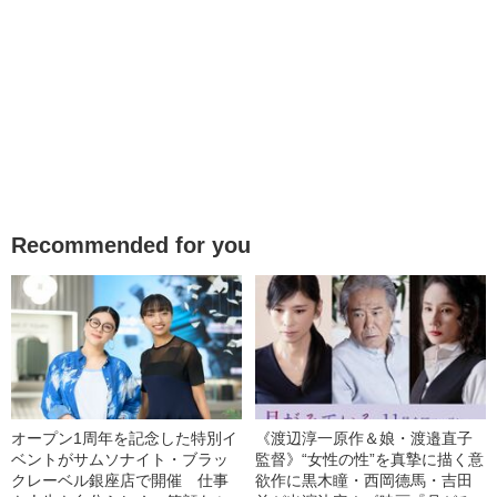
Recommended for you
オープン1周年を記念した特別イ
《渡辺淳一原作＆娘・渡邉直子
ベントがサムソナイト・ブラッ
監督》“女性の性”を真摯に描く意
クレーベル銀座店で開催 仕事
欲作に黒木瞳・西岡德馬・吉田