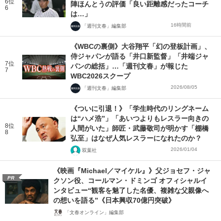
6位
陣ほんとうの評価「良い距離感だったコーチ
6
は…」
16時間前
「週刊文春」編集部
《WBCの裏側》大谷翔平「幻の登板計画」、
侍ジャパンが語る「井口新監督」「井端ジャ
7位
パンの総括」…「週刊文春」が報じた
7
WBC2026スクープ
2026/08/05
「週刊文春」編集部
《ついに引退！》「学生時代のリングネーム
は“ハメ浩”」「あいつよりもレスラー向きの
8位
人間がいた」師匠・武藤敬司が明かす「棚橋
8
弘至」はなぜ人気レスラーになれたのか？
2026/01/04
双葉社
《映画『Michael／マイケル』》父ジョセフ・ジャ
PR
クソン役、コールマン・ドミンゴ オフィシャルイ
ンタビュー“観客を魅了した名優、複雑な父親像へ
の想いを語る”《日本興収70億円突破》
「文春オンライン」編集部