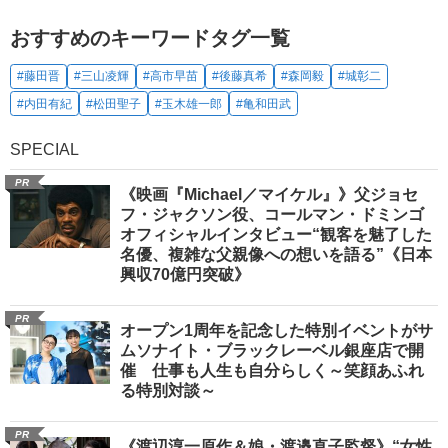
おすすめのキーワードタグ一覧
#藤田晋
#三山凌輝
#高市早苗
#後藤真希
#森岡毅
#城彰二
#内田有紀
#松田聖子
#玉木雄一郎
#亀和田武
SPECIAL
PR
《映画『Michael／マイケル』》父ジョセ
フ・ジャクソン役、コールマン・ドミンゴ
オフィシャルインタビュー“観客を魅了した
名優、複雑な父親像への想いを語る”《日本
興収70億円突破》
PR
オープン1周年を記念した特別イベントがサ
ムソナイト・ブラックレーベル銀座店で開
催 仕事も人生も自分らしく～笑顔あふれ
る特別対談～
PR
《渡辺淳一原作＆娘・渡邉直子監督》“女性