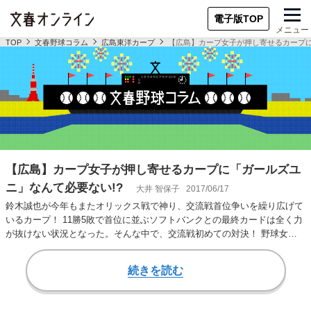
電子版TOP
メニュー
TOP
文春野球コラム
広島東洋カープ
【広島】カープ女子が押し寄せるカープに
【広島】カープ女子が押し寄せるカープに「ガールズユ
ニ」なんて必要ない!?
大井 智保子
2017/06/17
鈴木誠也が今年もまたオリックス戦で神り、交流戦首位争いを繰り広げて
いるカープ！ 11勝5敗で首位に並ぶソフトバンクとの最終カードは全く力
が抜けない状況となった。そんな中で、交流戦初めての対決！ 野球女子
のヒエラルキ…
続きを読む