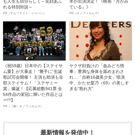
も人生も自分らしく～笑顔あふ
羊が出演決定！《映画『月がみ
れる特別対談～
ている』》
PR（サムソナイト・ジャパン）
PR（キノフィルムズ）
《祝59歳》日本中の【ステイサ
ヤクザ顔負けの「血みどろ情
ム愛】が大暴走！ “勝手に”生誕
事」豊満な身体を舐めまわさ
祭試写会開催！ 主演も助演も全
れ…「自称16歳美少女」怪演
部ステイサム！「ステサミー
中、かたせ梨乃（69）の美しす
賞」爆誕！【応募総数941票 全
ぎる“熟れ方”
54作品の栄冠に輝いた作品とは
ー!?】
PR（（株）キノフィルムズ）
最新情報を発信中！