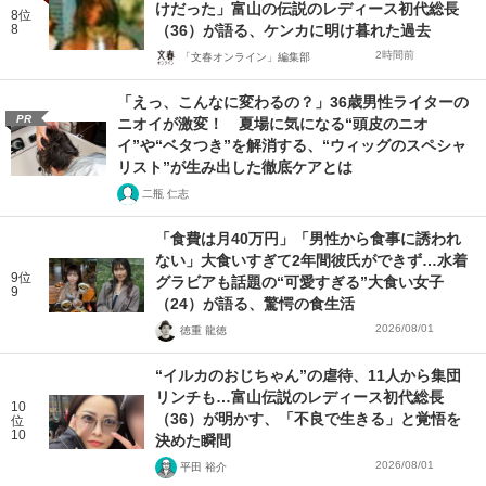
けだった」富山の伝説のレディース初代総長
8位
8
（36）が語る、ケンカに明け暮れた過去
2時間前
「文春オンライン」編集部
「えっ、こんなに変わるの？」36歳男性ライターの
PR
ニオイが激変！ 夏場に気になる“頭皮のニオ
イ”や“ベタつき”を解消する、“ウィッグのスペシャ
リスト”が生み出した徹底ケアとは
二瓶 仁志
「食費は月40万円」「男性から食事に誘われ
ない」大食いすぎて2年間彼氏ができず…水着
9位
グラビアも話題の“可愛すぎる”大食い女子
9
（24）が語る、驚愕の食生活
2026/08/01
徳重 龍徳
“イルカのおじちゃん”の虐待、11人から集団
リンチも…富山伝説のレディース初代総長
10
（36）が明かす、「不良で生きる」と覚悟を
位
10
決めた瞬間
2026/08/01
平田 裕介