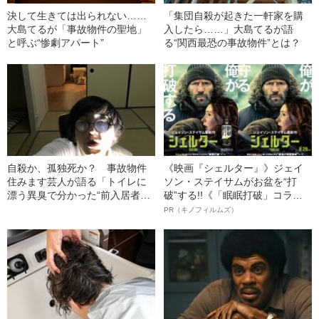
決して生きては出られない……
「集団自殺が起きた一軒家を購
大島てるが「事故物件の聖地」
入したら……」大島てるが語
と呼ぶ“惨劇アパート”
る“関西最恐の事故物件”とは？
自殺か、孤独死か？ 事故物件
《映画『シェルター』》ジェイ
住みます芸人が語る「トイレに
ソン・ステイサムがお盆を“打
漂う異臭で分かった“前入居者の
破”する!!《「眠眠打破」コラ
死因”」
ボ》
PR（キノフィルムズ）