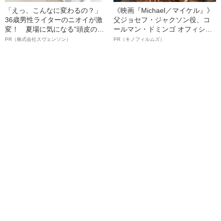
「えっ、こんなに変わるの？」
《映画『Michael／マイケル』》
36歳男性ライターのニオイが激
父ジョセフ・ジャクソン役、コ
変！ 夏場に気になる“頭皮のニ
ールマン・ドミンゴ オフィシャ
オイ”や“ベタつき”を解消す
ルインタビュー“観客を魅了した
PR（株式会社スヴェンソン）
PR（キノフィルムズ）
る、“ウィッグのスペシャリス
名優、複雑な父親像への想いを
ト”が生み出した徹底ケアとは
語る”《日本興収70億円突破》