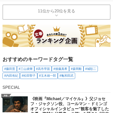
11位から20位を見る
おすすめのキーワードタグ一覧
#藤田晋
#三山凌輝
#高市早苗
#後藤真希
#森岡毅
#城彰二
#内田有紀
#松田聖子
#玉木雄一郎
#亀和田武
SPECIAL
PR
《映画『Michael／マイケル』》父ジョセ
フ・ジャクソン役、コールマン・ドミンゴ
オフィシャルインタビュー“観客を魅了した