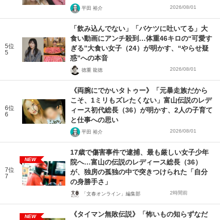
2026/08/01
平田 裕介
「飲み込んでない」「バケツに吐いてる」大
食い動画にアンチ殺到…体重46キロの“可愛す
5位
ぎる”大食い女子（24）が明かす、“やらせ疑
5
惑”への本音
2026/08/01
徳重 龍徳
《両腕にでかいタトゥー》「元暴走族だから
こそ、1ミリもズレたくない」富山伝説のレデ
6位
ィース初代総長（36）が明かす、2人の子育て
6
と仕事への思い
2026/08/01
平田 裕介
17歳で傷害事件で逮捕、最も厳しい女子少年
NEW
院へ…富山の伝説のレディース総長（36）
7位
が、独房の孤独の中で突きつけられた「自分
7
の身勝手さ」
2時間前
「文春オンライン」編集部
《タイマン無敗伝説》「怖いもの知らずなだ
NEW