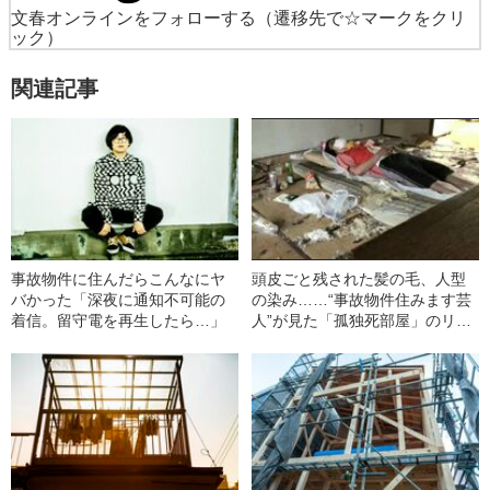
文春オンラインをフォローする
（遷移先で☆マークをクリ
ック）
関連記事
事故物件に住んだらこんなにヤ
頭皮ごと残された髪の毛、人型
バかった「深夜に通知不可能の
の染み……“事故物件住みます芸
着信。留守電を再生したら…」
人”が見た「孤独死部屋」のリア
ル