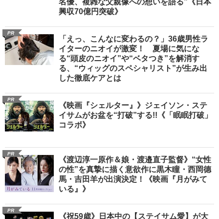
名優、複雑な父親像への想いを語る”《日本
興収70億円突破》
PR
「えっ、こんなに変わるの？」36歳男性ラ
イターのニオイが激変！ 夏場に気にな
る“頭皮のニオイ”や“ベタつき”を解消す
る、“ウィッグのスペシャリスト”が生み出
した徹底ケアとは
PR
《映画『シェルター』》ジェイソン・ステ
イサムがお盆を“打破”する!!《「眠眠打破」
コラボ》
PR
《渡辺淳一原作＆娘・渡邉直子監督》“女性
の性”を真摯に描く意欲作に黒木瞳・西岡德
馬・吉田羊が出演決定！《映画『月がみて
いる』》
PR
《祝59歳》日本中の【ステイサム愛】が大