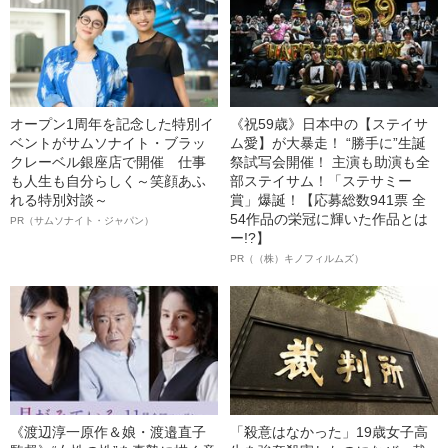
オープン1周年を記念した特別イ
《祝59歳》日本中の【ステイサ
ベントがサムソナイト・ブラッ
ム愛】が大暴走！ “勝手に”生誕
クレーベル銀座店で開催 仕事
祭試写会開催！ 主演も助演も全
も人生も自分らしく～笑顔あふ
部ステイサム！「ステサミー
れる特別対談～
賞」爆誕！【応募総数941票 全
54作品の栄冠に輝いた作品とは
PR（サムソナイト・ジャパン）
ー!?】
PR（（株）キノフィルムズ）
《渡辺淳一原作＆娘・渡邉直子
「殺意はなかった」19歳女子高