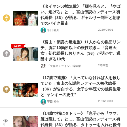
《タイマン50戦無敗》「顔を見ると、『やば
い。逃げろ』と…」富山伝説のレディース初
代総長（36）が語る、ギャルサー制圧と朝ま
でのバイク暴走
2026/08/01
平田 裕介
《富山・伝説の暴走族》11人からの集団リン
NEW
チ、腕に10箇所以上の根性焼き…「音速天
女」初代総長しおりさん（36）が明かす、過
酷すぎる10代
2時間前
「文春オンライン」編集部
《17歳で逮捕》「入っていなければ人を殺し
ていた」富山の伝説的レディース初代総長
（36）が告白する、女子少年院での独房生活
と“ヤンキーの更生”
2026/08/01
平田 裕介
《14歳で指にタトゥー》「息子から『ママ、
腕は隠して』と…」富山伝説のレディース初
4位
4
代総長（36）が語る、タトゥーを入れた後悔