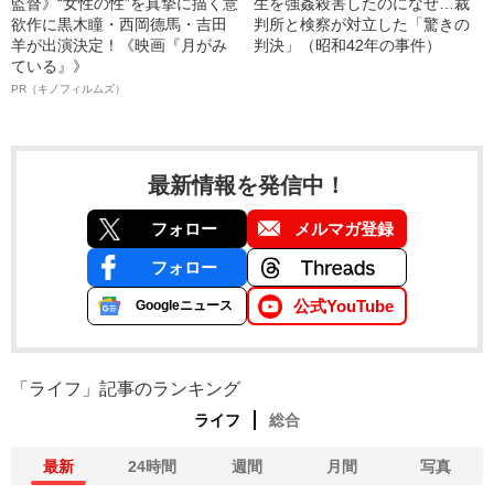
監督》“女性の性”を真摯に描く意
生を強姦殺害したのになぜ…裁
欲作に黒木瞳・西岡德馬・吉田
判所と検察が対立した「驚きの
羊が出演決定！《映画『月がみ
判決」（昭和42年の事件）
ている』》
PR（キノフィルムズ）
最新情報を発信中！
フォロー
メルマガ登録
フォロー
公式YouTube
Googleニュース
「ライフ」記事のランキング
ライフ
総合
最新
24時間
週間
月間
写真