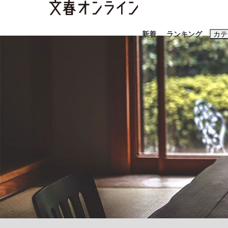
新着
ランキング
カテ
スクープ
ニュー
おすすめのキ
#藤田晋
#三
#玉木雄一郎
「90%は失敗する。でも…」本田圭佑が初め
終戦から81年