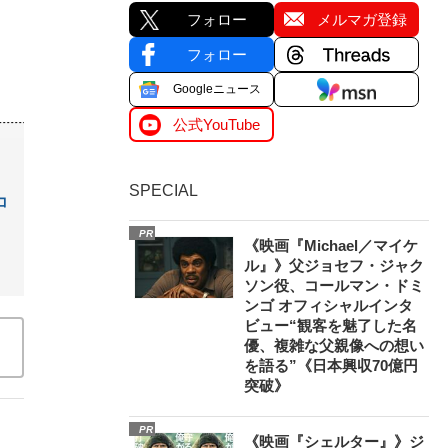
フォロー
メルマガ登録
フォロー
Googleニュース
公式YouTube
SPECIAL
コ
PR
《映画『Michael／マイケ
ル』》父ジョセフ・ジャク
ソン役、コールマン・ドミ
ンゴ オフィシャルインタ
ビュー“観客を魅了した名
優、複雑な父親像への想い
を語る”《日本興収70億円
突破》
PR
《映画『シェルター』》ジ