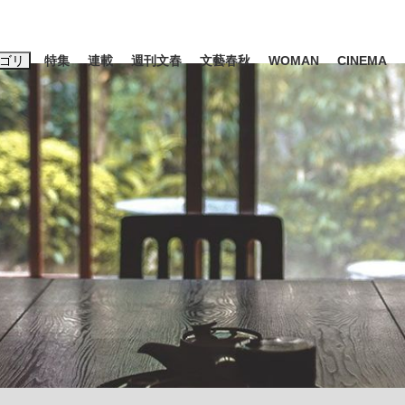
ゴリ
特集
連載
週刊文春
文藝春秋
WOMAN
CINEMA
キーワード入力
ス
エンタメ
ライフ
ビジネス
ーワードタグ一覧
山凌輝
#高市早苗
#後藤真希
#森岡毅
#城彰二
#内田有紀
#亀和田武
て明かした日本代表監督に...
「最悪の空気のまま解散」W
私のあのとき