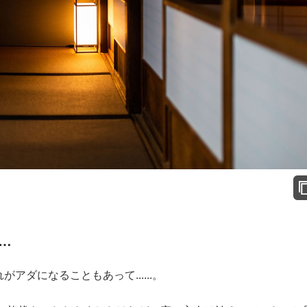
…
ダになることもあって......。