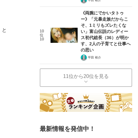
平田 裕介
《両腕にでかいタトゥ
ー》「元暴走族だからこ
そ、1ミリもズレたくな
」と
10
い」富山伝説のレディー
位
ス初代総長（36）が明か
10
す、2人の子育てと仕事へ
の思い
平田 裕介
11位から20位を見る
最新情報を発信中！