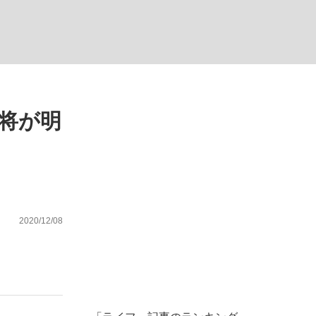
し
将が明
が悲しい」『北の国から』倉本聰氏（91...
を、目撃せよ。
2020/12/08