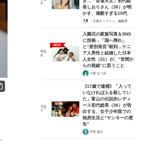
き…「音速天女」初代総
5
長しおりさん（36）が明
かす、過酷すぎる10代
「文春オンライン」編集部
入園式の家族写真をSNS
に投稿→「国へ帰れ」
NEW
と“差別発言”殺到…ケニ
6位
ア人男性と結婚した日本
6
人女性（31）が、“世間か
らの視線”に思うこと
小泉 なつみ
《17歳で逮捕》「入って
いなければ人を殺してい
た」富山の伝説的レディ
ース初代総長（36）が告
7位
7
白する、女子少年院での
独房生活と“ヤンキーの更
生”
平田 裕介