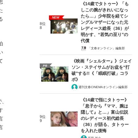
思
《14歳でタトゥー》「も
しこの腕がきれいになっ
た
たら…」少年院を経てシ
NEW
る
ングルマザーになった元
8位
8
レディース総長（36）が
明かす、“若気の至り”の
代償
泊
「文春オンライン」編集部
い
て
《映画『シェルター』》ジェイ
PR
ソン・ステイサムがお盆を“打
破”する!!《「眠眠打破」コラ
ボ》
週刊文春CINEMAオンライン編集部
《14歳で指にタトゥー》
で、
「息子から『ママ、腕は
す
隠して』と…」富山伝説
9位
のレディース初代総長
言
9
（36）が語る、タトゥー
言
を入れた後悔