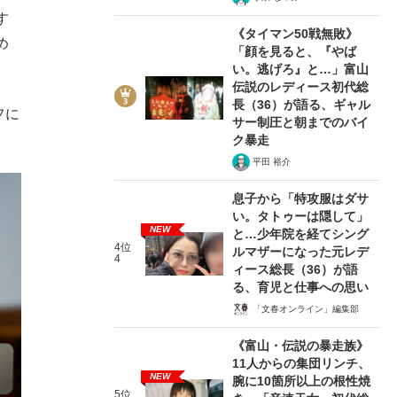
す
《タイマン50戦無敗》
め
「顔を見ると、『やば
い。逃げろ』と…」富山
伝説のレディース初代総
長（36）が語る、ギャル
フに
サー制圧と朝までのバイ
ク暴走
平田 裕介
息子から「特攻服はダサ
い。タトゥーは隠して」
NEW
と…少年院を経てシング
4位
ルマザーになった元レデ
4
ィース総長（36）が語
る、育児と仕事への思い
「文春オンライン」編集部
《富山・伝説の暴走族》
11人からの集団リンチ、
NEW
腕に10箇所以上の根性焼
5位