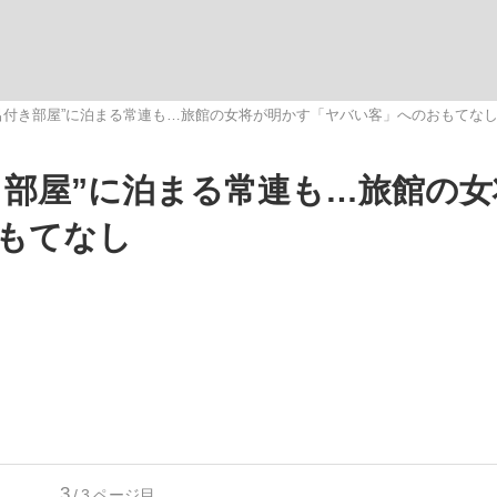
呂付き部屋”に泊まる常連も…旅館の女将が明かす「ヤバい客」へのおもてな
き部屋”に泊まる常連も…旅館の女
手が証言した“NPB聞...
「クマが悪者扱いされているの
キングの誕生
もてなし
り
もっと見る
カー日本代表・森保一監督...
3
/3
ページ目