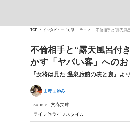
観る将棋、読む将棋
TOP
インタビュー／対談
ライフ
不倫相手と“露天風
不倫相手と“露天風呂付
「敗因分析は一切聞かれなかった」侍ジャパン選
かす「ヤバい客」へのお
『女将は見た 温泉旅館の表と裏』よ
山崎 まゆみ
いまさら聞けない資産運用のすべて
source : 文春文庫
ライフ
旅
ライフスタイル
「目標達成できなかったからと言って…」サッ