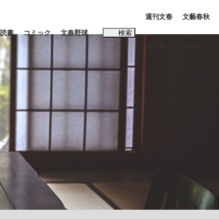
週刊文春
文藝春秋
読書
コミック
文春野球
検索
電子版
PLUS
インタビュー
読書
#松田聖子
BC日本代表“敗戦”の真実 選手が明かす...
、私のいま