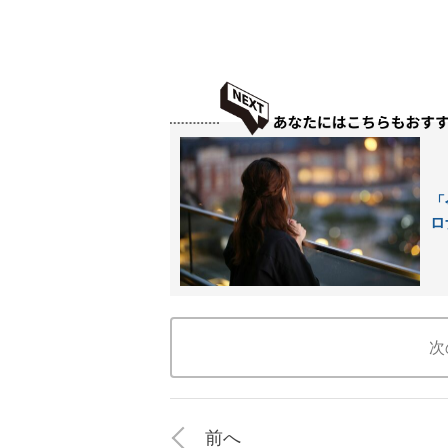
「
ロ
次
前へ