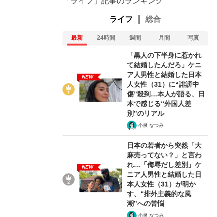
「ライフ」記事のランキング
ライフ
総合
最新
24時間
週間
月間
写真
「黒人の下半身に惹かれ
て結婚したんだろ」ケニ
ア人男性と結婚した日本
NEW
人女性（31）に“誹謗中
傷”殺到…本人が語る、日
本で感じる“外国人差
別”のリアル
小泉 なつみ
日本の若者から突然「大
麻売ってない？」と言わ
れ…「侮辱だし差別」ケ
NEW
ニア人男性と結婚した日
本人女性（31）が明か
す、“排外主義的な風
潮”への苦悩
小泉 なつみ