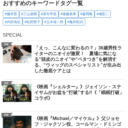
おすすめのキーワードタグ一覧
#藤田晋
#三山凌輝
#高市早苗
#後藤真希
#森岡毅
#城彰二
#内田有紀
#松田聖子
#玉木雄一郎
#亀和田武
SPECIAL
PR
「えっ、こんなに変わるの？」36歳男性ラ
イターのニオイが激変！ 夏場に気にな
る“頭皮のニオイ”や“ベタつき”を解消す
る、“ウィッグのスペシャリスト”が生み出
した徹底ケアとは
PR
《映画『シェルター』》ジェイソン・ステ
イサムがお盆を“打破”する!!《「眠眠打破」
コラボ》
PR
《映画『Michael／マイケル』》父ジョセ
フ・ジャクソン役、コールマン・ドミンゴ