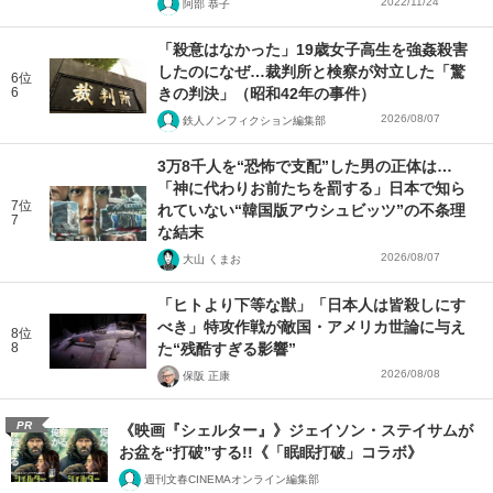
2022/11/24
阿部 恭子
「殺意はなかった」19歳女子高生を強姦殺害
したのになぜ…裁判所と検察が対立した「驚
6位
6
きの判決」（昭和42年の事件）
2026/08/07
鉄人ノンフィクション編集部
3万8千人を“恐怖で支配”した男の正体は…
「神に代わりお前たちを罰する」日本で知ら
7位
れていない“韓国版アウシュビッツ”の不条理
7
な結末
2026/08/07
大山 くまお
「ヒトより下等な獣」「日本人は皆殺しにす
べき」特攻作戦が敵国・アメリカ世論に与え
8位
8
た“残酷すぎる影響”
2026/08/08
保阪 正康
PR
《映画『シェルター』》ジェイソン・ステイサムが
お盆を“打破”する!!《「眠眠打破」コラボ》
週刊文春CINEMAオンライン編集部