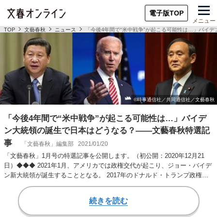
電子版TOP
メニュー
TOP
文藝春秋
ニュース
「今後4年間で“米中戦争”が起こる可能性は…」バイ
「今後4年間で“米中戦争”が起こる可能性は…」バイデ
ン大統領の誕生で日本はどうなる？――文藝春秋特選記
事
「文藝春秋」編集部
2021/01/20
「文藝春秋」1月号の特選記事を公開します。（初公開：2020年12月21
日）◆◆◆ 2021年1月、アメリカでは政権交代が起こり、ジョー・バイデ
ン新大統領が誕生することとなる。 2017年のドナルド・トランプ政権の
誕…
続きを読む