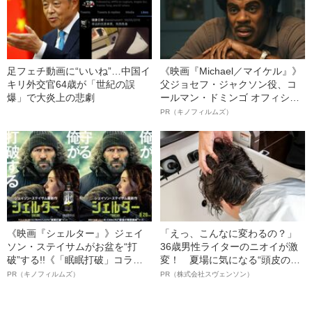
足フェチ動画に“いいね”…中国イ
《映画『Michael／マイケル』》
キリ外交官64歳が「世紀の誤
父ジョセフ・ジャクソン役、コ
爆」で大炎上の悲劇
ールマン・ドミンゴ オフィシャ
ルインタビュー“観客を魅了した
PR（キノフィルムズ）
名優、複雑な父親像への想いを
語る”《日本興収70億円突破》
《映画『シェルター』》ジェイ
「えっ、こんなに変わるの？」
ソン・ステイサムがお盆を“打
36歳男性ライターのニオイが激
破”する!!《「眠眠打破」コラ
変！ 夏場に気になる“頭皮のニ
ボ》
オイ”や“ベタつき”を解消す
PR（キノフィルムズ）
PR（株式会社スヴェンソン）
る、“ウィッグのスペシャリス
ト”が生み出した徹底ケアとは