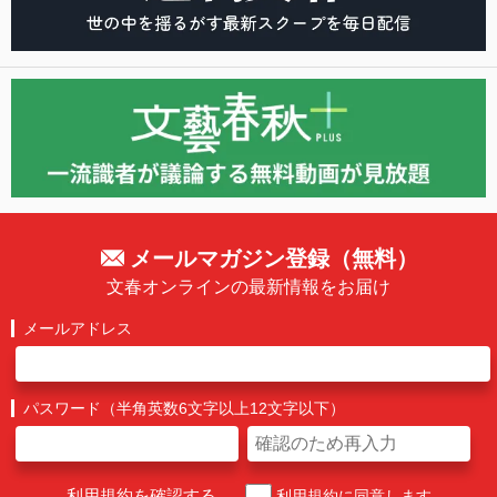
メールマガジン登録（無料）
文春オンラインの最新情報をお届け
メールアドレス
パスワード（半角英数6文字以上12文字以下）
利用規約を確認する
利用規約に同意します