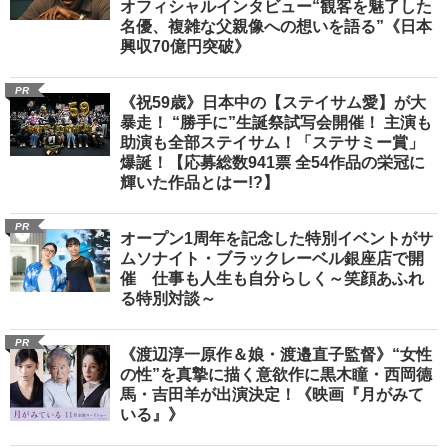
オフィシャルインタビュー“観客を魅了した
名優、複雑な父親像への想いを語る”《日本
興収70億円突破》
PR
《祝59歳》日本中の【ステイサム愛】が大
暴走！ “勝手に”生誕祭試写会開催！ 主演も
助演も全部ステイサム！「ステサミー賞」
爆誕！【応募総数941票 全54作品の栄冠に
輝いた作品とはー!?】
PR
オープン1周年を記念した特別イベントがサ
ムソナイト・ブラックレーベル銀座店で開
催 仕事も人生も自分らしく～笑顔あふれ
る特別対談～
PR
《渡辺淳一原作＆娘・渡邉直子監督》“女性
の性”を真摯に描く意欲作に黒木瞳・西岡德
馬・吉田羊が出演決定！《映画『月がみて
いる』》