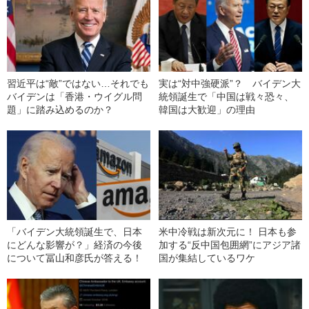
習近平は“敵”ではない…それでも
実は“対中強硬派”？ バイデン大
バイデンは「香港・ウイグル問
統領誕生で「中国は戦々恐々、
題」に踏み込めるのか？
韓国は大歓迎」の理由
「バイデン大統領誕生で、日本
米中冷戦は新次元に！ 日本も参
にどんな影響が？」経済の今後
加する“反中国包囲網”にアジア諸
について冨山和彦氏が答える！
国が集結しているワケ