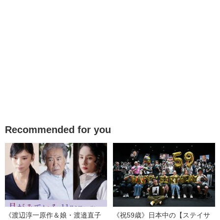
Recommended for you
《渡辺淳一原作＆娘・渡邉直子
《祝59歳》日本中の【ステイサ