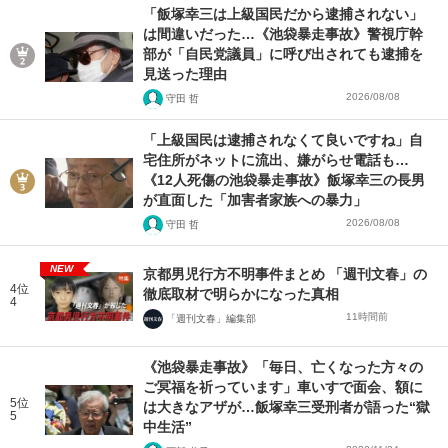
「飯塚幸三は上級国民だから逮捕されない」
は間違いだった…《池袋暴走事故》警視庁幹
部が「自民党議員」に呼び出されても逮捕を
見送った理由
2026/08/08
守田 哲
「上級国民は逮捕されなくて良いですね」自
宅住所がネットに流出、嫌がらせ電話も…
《12人死傷の池袋暴走事故》飯塚幸三の長男
が直面した「加害者家族への暴力」
2026/08/08
守田 哲
NEW
京都男児行方不明事件まとめ 「週刊文春」の
4位
徹底取材で明らかになった真相
4
11時間前
「週刊文春」編集部
《池袋暴走事故》「毎日、亡くなった方々の
ご冥福を祈っています」車いすで面会、額に
5位
は大きなアザが…飯塚幸三受刑者が語った“獄
5
中生活”