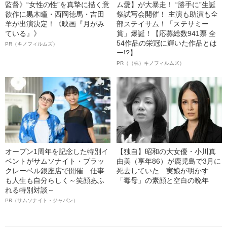
監督》“女性の性”を真摯に描く意
ム愛】が大暴走！ “勝手に”生誕
欲作に黒木瞳・西岡德馬・吉田
祭試写会開催！ 主演も助演も全
羊が出演決定！《映画『月がみ
部ステイサム！「ステサミー
ている』》
賞」爆誕！【応募総数941票 全
54作品の栄冠に輝いた作品とは
PR（キノフィルムズ）
ー!?】
PR（（株）キノフィルムズ）
オープン1周年を記念した特別イ
【独自】昭和の大女優・小川真
ベントがサムソナイト・ブラッ
由美（享年86）が鹿児島で3月に
クレーベル銀座店で開催 仕事
死去していた 実娘が明かす
も人生も自分らしく～笑顔あふ
「毒母」の素顔と空白の晩年
れる特別対談～
PR（サムソナイト・ジャパン）