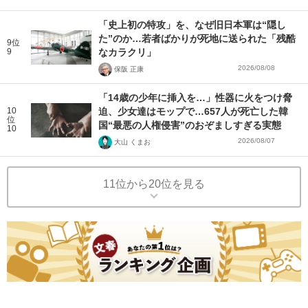
「史上初の特攻」を、なぜ旧日本軍は“隠し
た”のか…若者ばかりが死地に送られた「残酷
9位
9
なカラクリ」
2026/08/08
保阪 正康
「14歳の少年に挿入を…」性器に火をつけ脅
10
迫、少女達はモップで…657人が死亡した韓
位
国“最悪の人権侵害”のおぞましすぎる実態
10
2026/08/07
大山 くまお
11位から20位を見る