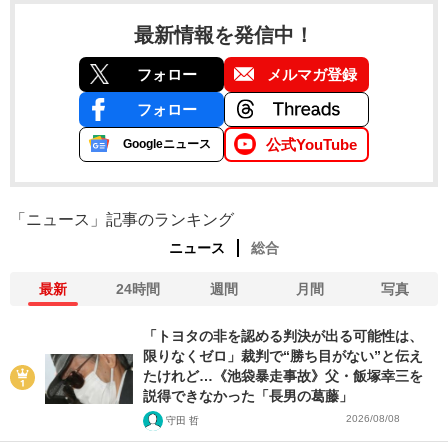
最新情報を発信中！
フォロー
メルマガ登録
フォロー
公式YouTube
Googleニュース
「ニュース」記事のランキング
ニュース
総合
最新
24時間
週間
月間
写真
「トヨタの非を認める判決が出る可能性は、
限りなくゼロ」裁判で“勝ち目がない”と伝え
たけれど…《池袋暴走事故》父・飯塚幸三を
説得できなかった「長男の葛藤」
2026/08/08
守田 哲