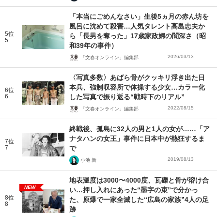
「本当にごめんなさい」生後5ヵ月の赤ん坊を
風呂に沈めて殺害…人気タレント高島忠夫か
5位
ら「長男を奪った」17歳家政婦の闇深さ（昭
5
和39年の事件）
2026/03/13
「文春オンライン」編集部
〈写真多数〉あばら骨がクッキリ浮き出た日
本兵、強制収容所で体操する少女…カラー化
6位
6
した写真で振り返る“戦時下のリアル”
2022/08/15
「文春オンライン」編集部
終戦後、孤島に32人の男と1人の女が……「ア
ナタハンの女王」事件に日本中が熱狂するま
7位
7
で
2019/08/13
小池 新
地表温度は3000〜4000度、瓦礫と骨が溶け合
NEW
い…押し入れにあった“墨字の束”で分かっ
8位
た、原爆で一家全滅した“広島の家族”4人の足
8
跡