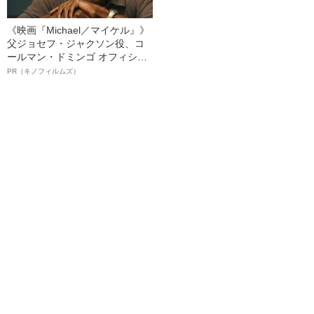
《映画『Michael／マイケル』》
父ジョセフ・ジャクソン役、コ
ールマン・ドミンゴ オフィシャ
ルインタビュー“観客を魅了した
PR（キノフィルムズ）
名優、複雑な父親像への想いを
語る”《日本興収70億円突破》