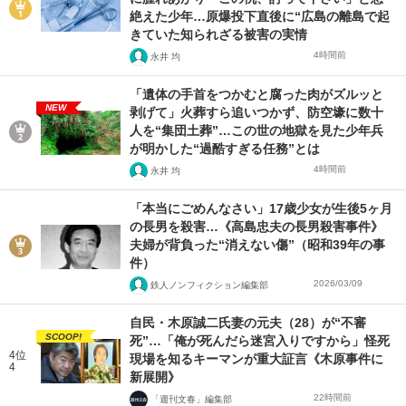
絶えた少年…原爆投下直後に“広島の離島で起
きていた知られざる被害の実情
4時間前
永井 均
「遺体の手首をつかむと腐った肉がズルッと
NEW
剥げて」火葬すら追いつかず、防空壕に数十
人を“集団土葬”…この世の地獄を見た少年兵
が明かした“過酷すぎる任務”とは
4時間前
永井 均
「本当にごめんなさい」17歳少女が生後5ヶ月
の長男を殺害…《高島忠夫の長男殺害事件》
夫婦が背負った“消えない傷”（昭和39年の事
件）
2026/03/09
鉄人ノンフィクション編集部
自民・木原誠二氏妻の元夫（28）が“不審
SCOOP!
死”…「俺が死んだら迷宮入りですから」怪死
4位
現場を知るキーマンが重大証言《木原事件に
4
新展開》
22時間前
「週刊文春」編集部