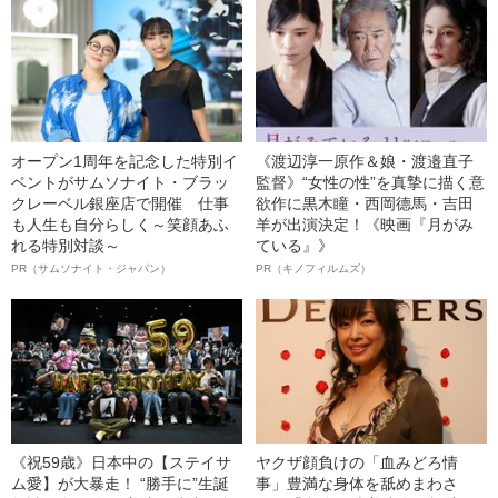
オープン1周年を記念した特別イ
《渡辺淳一原作＆娘・渡邉直子
ベントがサムソナイト・ブラッ
監督》“女性の性”を真摯に描く意
クレーベル銀座店で開催 仕事
欲作に黒木瞳・西岡德馬・吉田
も人生も自分らしく～笑顔あふ
羊が出演決定！《映画『月がみ
れる特別対談～
ている』》
PR（サムソナイト・ジャパン）
PR（キノフィルムズ）
《祝59歳》日本中の【ステイサ
ヤクザ顔負けの「血みどろ情
ム愛】が大暴走！ “勝手に”生誕
事」豊満な身体を舐めまわさ