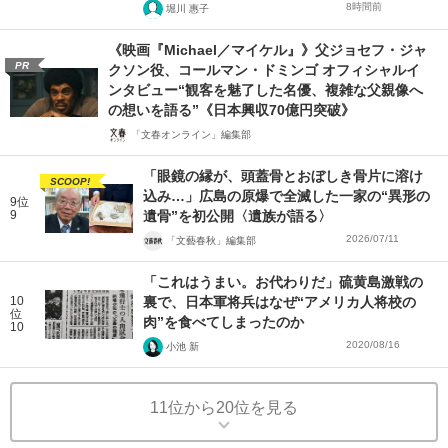
8時間前
堀川 惠子
《映画『Michael／マイケル』》父ジョセフ・ジャ
PR
クソン役、コールマン・ドミンゴ オフィシャルイ
ンタビュー“観客を魅了した名優、複雑な父親像へ
の想いを語る”《日本興収70億円突破》
「文春オンライン」編集部
「眼鏡の縁が、頭蓋骨とおぼしき骨片に溶け
SCOOP!
込み…」広島の原爆で全滅した一家の“異形の
9位
9
遺骨”を初公開〈遺族が語る〉
2026/07/11
「文藝春秋」編集部
「これはうまい。お代わりだ」硫黄島激戦の
10
裏で、日本軍将兵はなぜ“アメリカ人将校の
位
肉”を食べてしまったのか
10
2020/08/16
小池 新
11位から20位を見る