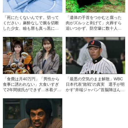
「死にたくないんです。切って
「遺体の手首をつかむと腐った
ください」麻酔なしで腕を切断
肉がズルッと剥げて」火葬すら
した少女、瞼も唇も真っ黒に腫
追いつかず、防空壕に数十人
れあがり「この仇、討って下さ
を“集団土葬”…この世の地獄を見
い」と息絶えた少年…原爆投下
た少年兵が明かした“過酷すぎる
直後に“広島の離島で起きていた
任務”とは
知られざる被害の実情
「食費は月40万円」「男性から
「最悪の空気のまま解散」WBC
食事に誘われない」大食いすぎ
日本代表“敗戦”の真実 選手が明
て2年間彼氏ができず…水着グラ
かす“井端ジャパン”首脳陣ほんと
ビアも話題の“可愛すぎる”大食い
うの評価「良い距離感だったコ
女子（24）が語る、驚愕の食生
ーチは…」
活