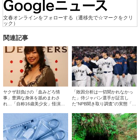
文春オンラインをフォローする
（遷移先で☆マークをクリ
ック）
関連記事
ヤクザ顔負けの「血みどろ情
「敗因分析は一切聞かれなかっ
事」豊満な身体を舐めまわさ
た」侍ジャパン選手が証言し
れ…「自称16歳美少女」怪演
た“NPB聞き取り調査”の実態「選
中、かたせ梨乃（69）の美しす
手から次期監督の要求は…」
ぎる“熟れ方”