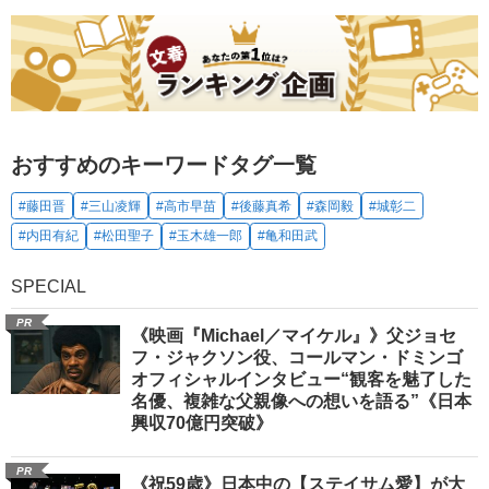
おすすめのキーワードタグ一覧
#藤田晋
#三山凌輝
#高市早苗
#後藤真希
#森岡毅
#城彰二
#内田有紀
#松田聖子
#玉木雄一郎
#亀和田武
SPECIAL
PR
《映画『Michael／マイケル』》父ジョセ
フ・ジャクソン役、コールマン・ドミンゴ
オフィシャルインタビュー“観客を魅了した
名優、複雑な父親像への想いを語る”《日本
興収70億円突破》
PR
《祝59歳》日本中の【ステイサム愛】が大