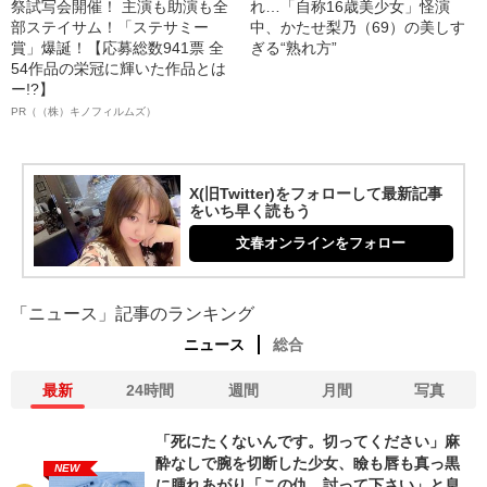
祭試写会開催！ 主演も助演も全
れ…「自称16歳美少女」怪演
部ステイサム！「ステサミー
中、かたせ梨乃（69）の美しす
賞」爆誕！【応募総数941票 全
ぎる“熟れ方”
54作品の栄冠に輝いた作品とは
ー!?】
PR（（株）キノフィルムズ）
X(旧Twitter)をフォローして最新記事
をいち早く読もう
文春オンラインをフォロー
「ニュース」記事のランキング
ニュース
総合
最新
24時間
週間
月間
写真
「死にたくないんです。切ってください」麻
酔なしで腕を切断した少女、瞼も唇も真っ黒
NEW
に腫れあがり「この仇、討って下さい」と息