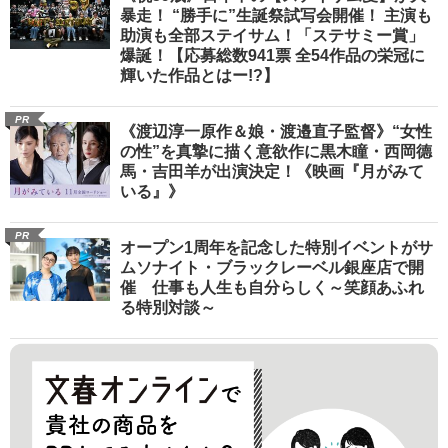
暴走！ “勝手に”生誕祭試写会開催！ 主演も
助演も全部ステイサム！「ステサミー賞」
爆誕！【応募総数941票 全54作品の栄冠に
輝いた作品とはー!?】
PR
《渡辺淳一原作＆娘・渡邉直子監督》“女性
の性”を真摯に描く意欲作に黒木瞳・西岡德
馬・吉田羊が出演決定！《映画『月がみて
いる』》
PR
オープン1周年を記念した特別イベントがサ
ムソナイト・ブラックレーベル銀座店で開
催 仕事も人生も自分らしく～笑顔あふれ
る特別対談～