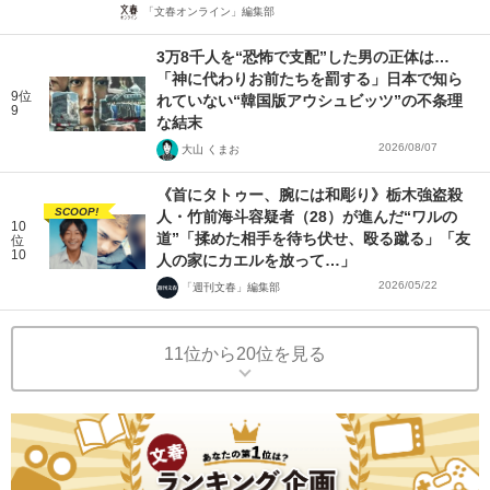
「文春オンライン」編集部
3万8千人を“恐怖で支配”した男の正体は…
「神に代わりお前たちを罰する」日本で知ら
9位
れていない“韓国版アウシュビッツ”の不条理
9
な結末
2026/08/07
大山 くまお
《首にタトゥー、腕には和彫り》栃木強盗殺
SCOOP!
人・竹前海斗容疑者（28）が進んだ“ワルの
10
道”「揉めた相手を待ち伏せ、殴る蹴る」「友
位
10
人の家にカエルを放って…」
2026/05/22
「週刊文春」編集部
11位から20位を見る