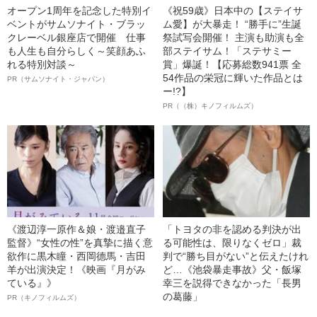
オープン1周年を記念した特別イ
《祝59歳》日本中の【ステイサ
ベントがサムソナイト・ブラッ
ム愛】が大暴走！ “勝手に”生誕
クレーベル銀座店で開催 仕事
祭試写会開催！ 主演も助演も全
も人生も自分らしく～笑顔あふ
部ステイサム！「ステサミー
れる特別対談～
賞」爆誕！【応募総数941票 全
54作品の栄冠に輝いた作品とは
PR（サムソナイト・ジャパン）
ー!?】
PR（（株）キノフィルムズ）
《渡辺淳一原作＆娘・渡邉直子
「トヨタの非を認める判決が出
監督》“女性の性”を真摯に描く意
る可能性は、限りなくゼロ」裁
欲作に黒木瞳・西岡德馬・吉田
判で“勝ち目がない”と伝えたけれ
羊が出演決定！《映画『月がみ
ど…《池袋暴走事故》父・飯塚
ている』》
幸三を説得できなかった「長男
の葛藤」
PR（キノフィルムズ）