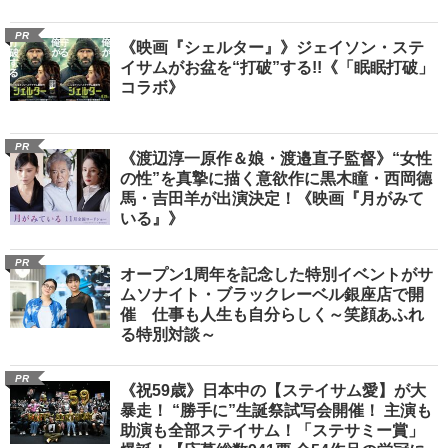
PR
《映画『シェルター』》ジェイソン・ステ
イサムがお盆を“打破”する!!《「眠眠打破」
コラボ》
PR
《渡辺淳一原作＆娘・渡邉直子監督》“女性
の性”を真摯に描く意欲作に黒木瞳・西岡德
馬・吉田羊が出演決定！《映画『月がみて
いる』》
PR
オープン1周年を記念した特別イベントがサ
ムソナイト・ブラックレーベル銀座店で開
催 仕事も人生も自分らしく～笑顔あふれ
る特別対談～
PR
《祝59歳》日本中の【ステイサム愛】が大
暴走！ “勝手に”生誕祭試写会開催！ 主演も
助演も全部ステイサム！「ステサミー賞」