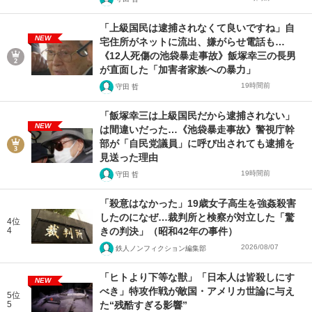
「上級国民は逮捕されなくて良いですね」自
NEW
宅住所がネットに流出、嫌がらせ電話も…
《12人死傷の池袋暴走事故》飯塚幸三の長男
が直面した「加害者家族への暴力」
19時間前
守田 哲
「飯塚幸三は上級国民だから逮捕されない」
NEW
は間違いだった…《池袋暴走事故》警視庁幹
部が「自民党議員」に呼び出されても逮捕を
見送った理由
19時間前
守田 哲
「殺意はなかった」19歳女子高生を強姦殺害
したのになぜ…裁判所と検察が対立した「驚
4位
4
きの判決」（昭和42年の事件）
2026/08/07
鉄人ノンフィクション編集部
「ヒトより下等な獣」「日本人は皆殺しにす
NEW
べき」特攻作戦が敵国・アメリカ世論に与え
5位
5
た“残酷すぎる影響”