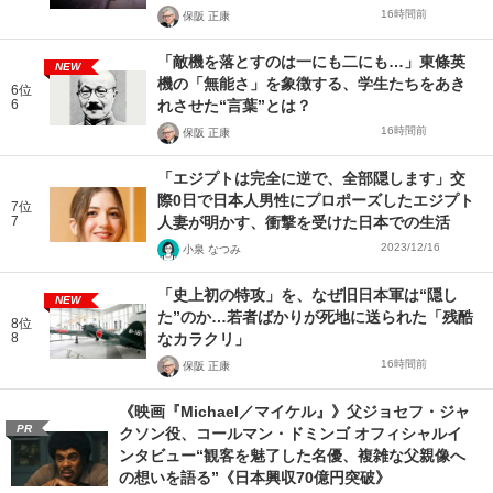
16時間前
保阪 正康
「敵機を落とすのは一にも二にも…」東條英
NEW
機の「無能さ」を象徴する、学生たちをあき
6位
6
れさせた“言葉”とは？
16時間前
保阪 正康
「エジプトは完全に逆で、全部隠します」交
際0日で日本人男性にプロポーズしたエジプト
7位
7
人妻が明かす、衝撃を受けた日本での生活
2023/12/16
小泉 なつみ
「史上初の特攻」を、なぜ旧日本軍は“隠し
NEW
た”のか…若者ばかりが死地に送られた「残酷
8位
8
なカラクリ」
16時間前
保阪 正康
《映画『Michael／マイケル』》父ジョセフ・ジャ
PR
クソン役、コールマン・ドミンゴ オフィシャルイ
ンタビュー“観客を魅了した名優、複雑な父親像へ
の想いを語る”《日本興収70億円突破》