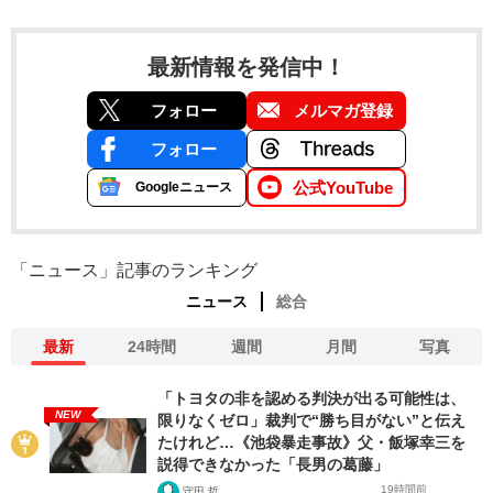
最新情報を発信中！
フォロー
メルマガ登録
フォロー
公式YouTube
Googleニュース
「ニュース」記事のランキング
ニュース
総合
最新
24時間
週間
月間
写真
「トヨタの非を認める判決が出る可能性は、
NEW
限りなくゼロ」裁判で“勝ち目がない”と伝え
たけれど…《池袋暴走事故》父・飯塚幸三を
説得できなかった「長男の葛藤」
19時間前
守田 哲