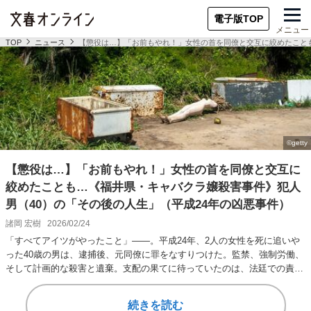
電子版TOP
メニュー
TOP
ニュース
【懲役は…】「お前もやれ！」女性の首を同僚と交互に絞めたことも
【懲役は…】「お前もやれ！」女性の首を同僚と交互に
絞めたことも…《福井県・キャバクラ嬢殺害事件》犯人
男（40）の「その後の人生」（平成24年の凶悪事件）
諸岡 宏樹
2026/02/24
「すべてアイツがやったこと」――。平成24年、2人の女性を死に追いや
った40歳の男は、逮捕後、元同僚に罪をなすりつけた。監禁、強制労働、
そして計画的な殺害と遺棄。支配の果てに待っていたのは、法廷での責任
の押し付けあい…
続きを読む