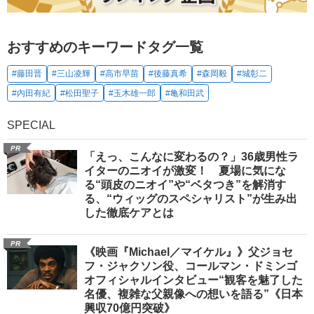
おすすめのキーワードタグ一覧
#藤田晋
#三山凌輝
#高市早苗
#後藤真希
#森岡毅
#城彰二
#内田有紀
#松田聖子
#玉木雄一郎
#亀和田武
SPECIAL
PR
「えっ、こんなに変わるの？」36歳男性ラ
イターのニオイが激変！ 夏場に気にな
る“頭皮のニオイ”や“ベタつき”を解消す
る、“ウィッグのスペシャリスト”が生み出
した徹底ケアとは
PR
《映画『Michael／マイケル』》父ジョセ
フ・ジャクソン役、コールマン・ドミンゴ
オフィシャルインタビュー“観客を魅了した
名優、複雑な父親像への想いを語る”《日本
興収70億円突破》