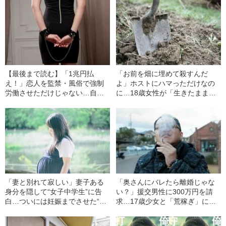
【最後まで読む】「1兆円払
「お前を畑に埋めて殺すんだ
え！」恋人を監禁・風俗で強制
よ」ホストにハマっただけなの
労働させただけじゃない…自由
に…18歳女性が「生きたまま埋
な排便さえ禁じた『40歳・男の
められた」衝撃の理由（平成27
異常支配』（平成24年の凶悪事
年の凶悪事件）
件）
「妻と別れて寂しい」妻子ある
「奥さんにバレたら離婚じゃな
身分を隠して“女子中学生”に告
い？」援交男性に300万円を請
白…ついには妊娠までさせた“37
求…17歳少女と「荒稼ぎ」に成
歳・女癖がワルすぎる男”の末路
功した“前科2犯男（46）の悪
（平成29年の凶悪事件）
質”（平成26年の凶悪事件）