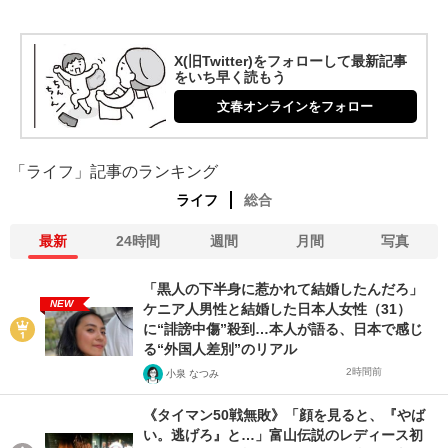
X(旧Twitter)をフォローして最新記事
をいち早く読もう
文春オンラインをフォロー
「ライフ」記事のランキング
ライフ
総合
最新
24時間
週間
月間
写真
「黒人の下半身に惹かれて結婚したんだろ」
NEW
ケニア人男性と結婚した日本人女性（31）
に“誹謗中傷”殺到…本人が語る、日本で感じ
る“外国人差別”のリアル
2時間前
小泉 なつみ
《タイマン50戦無敗》「顔を見ると、『やば
い。逃げろ』と…」富山伝説のレディース初