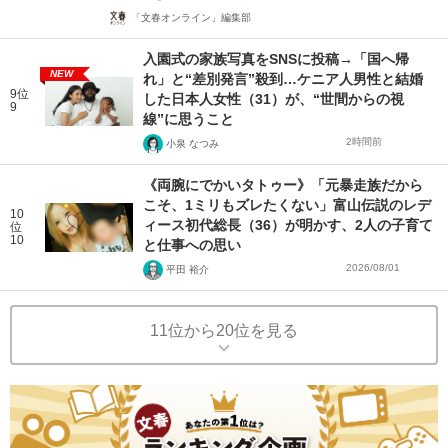
「文春オンライン」編集部
入園式の家族写真をSNSに投稿→「国へ帰
NEW
れ」と“差別発言”殺到…ケニア人男性と結婚
9位
した日本人女性（31）が、“世間からの視
9
線”に思うこと
2時間前
小泉 なつみ
《両腕にでかいタトゥー》「元暴走族だから
こそ、1ミリもズレたくない」富山伝説のレデ
10
ィース初代総長（36）が明かす、2人の子育て
位
10
と仕事への思い
2026/08/01
平田 裕介
11位から20位を見る