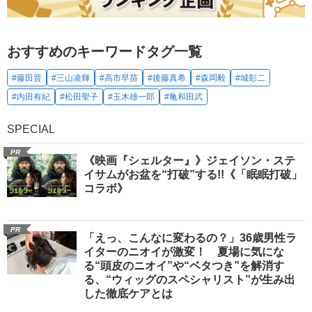
おすすめのキーワードタグ一覧
#藤田晋
#三山凌輝
#高市早苗
#後藤真希
#森岡毅
#城彰二
#内田有紀
#松田聖子
#玉木雄一郎
#亀和田武
SPECIAL
PR
《映画『シェルター』》ジェイソン・ステ
イサムがお盆を“打破”する!!《「眠眠打破」
コラボ》
PR
「えっ、こんなに変わるの？」36歳男性ラ
イターのニオイが激変！ 夏場に気にな
る“頭皮のニオイ”や“ベタつき”を解消す
る、“ウィッグのスペシャリスト”が生み出
した徹底ケアとは