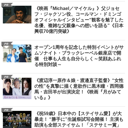
PR
《映画『Michael／マイケル』》父ジョセ
フ・ジャクソン役、コールマン・ドミンゴ
オフィシャルインタビュー“観客を魅了した
名優、複雑な父親像への想いを語る”《日本
興収70億円突破》
PR
オープン1周年を記念した特別イベントがサ
ムソナイト・ブラックレーベル銀座店で開
催 仕事も人生も自分らしく～笑顔あふれ
る特別対談～
PR
《渡辺淳一原作＆娘・渡邉直子監督》“女性
の性”を真摯に描く意欲作に黒木瞳・西岡德
馬・吉田羊が出演決定！《映画『月がみて
いる』》
PR
《祝59歳》日本中の【ステイサム愛】が大
暴走！ “勝手に”生誕祭試写会開催！ 主演も
助演も全部ステイサム！「ステサミー賞」