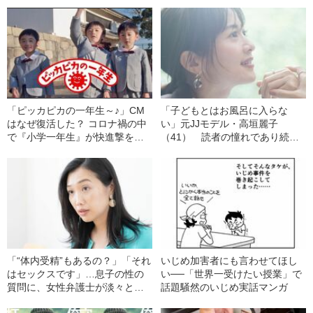
「ピッカピカの一年生～♪」CM
「子どもとはお風呂に入らな
はなぜ復活した？ コロナ禍の中
い」元JJモデル・高垣麗子
で『小学一年生』が快進撃を続
（41） 読者の憧れであり続け
ける意外なワケ
るための壮絶すぎる“シングルマ
ザーライフ”
「“体内受精”もあるの？」「それ
いじめ加害者にも言わせてほし
はセックスです」…息子の性の
い──「世界一受けたい授業」で
質問に、女性弁護士が淡々と答
話題騒然のいじめ実話マンガ
える理由