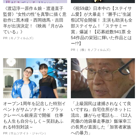
《渡辺淳一原作＆娘・渡邉直子
《祝59歳》日本中の【ステイサ
監督》“女性の性”を真摯に描く意
ム愛】が大暴走！ “勝手に”生誕
欲作に黒木瞳・西岡德馬・吉田
祭試写会開催！ 主演も助演も全
羊が出演決定！《映画『月がみ
部ステイサム！「ステサミー
ている』》
賞」爆誕！【応募総数941票 全
54作品の栄冠に輝いた作品とは
PR（キノフィルムズ）
ー!?】
PR（（株）キノフィルムズ）
オープン1周年を記念した特別イ
「上級国民は逮捕されなくて良
ベントがサムソナイト・ブラッ
いですね」自宅住所がネットに
クレーベル銀座店で開催 仕事
流出、嫌がらせ電話も…《12人
も人生も自分らしく～笑顔あふ
死傷の池袋暴走事故》飯塚幸三
れる特別対談～
の長男が直面した「加害者家族
への暴力」
PR（サムソナイト・ジャパン）