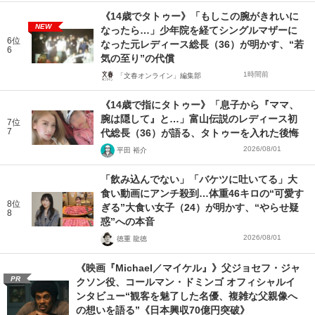
《14歳でタトゥー》「もしこの腕がきれいに
NEW
なったら…」少年院を経てシングルマザーに
6位
なった元レディース総長（36）が明かす、“若
6
気の至り”の代償
1時間前
「文春オンライン」編集部
《14歳で指にタトゥー》「息子から『ママ、
腕は隠して』と…」富山伝説のレディース初
7位
7
代総長（36）が語る、タトゥーを入れた後悔
2026/08/01
平田 裕介
「飲み込んでない」「バケツに吐いてる」大
食い動画にアンチ殺到…体重46キロの“可愛す
8位
ぎる”大食い女子（24）が明かす、“やらせ疑
8
惑”への本音
2026/08/01
徳重 龍徳
《映画『Michael／マイケル』》父ジョセフ・ジャ
PR
クソン役、コールマン・ドミンゴ オフィシャルイ
ンタビュー“観客を魅了した名優、複雑な父親像へ
の想いを語る”《日本興収70億円突破》