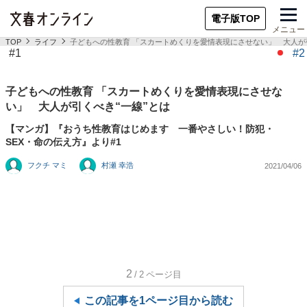
電子版TOP
メニュー
TOP
ライフ
子どもへの性教育 「スカートめくりを愛情表現にさせない」 大人が引
#1
#2
子どもへの性教育 「スカートめくりを愛情表現にさせな
い」 大人が引くべき“一線”とは
【マンガ】『おうち性教育はじめます 一番やさしい！防犯・
SEX・命の伝え方』より#1
フクチ マミ
村瀬 幸浩
2021/04/06
2
/2
ページ目
この記事を1ページ目から読む