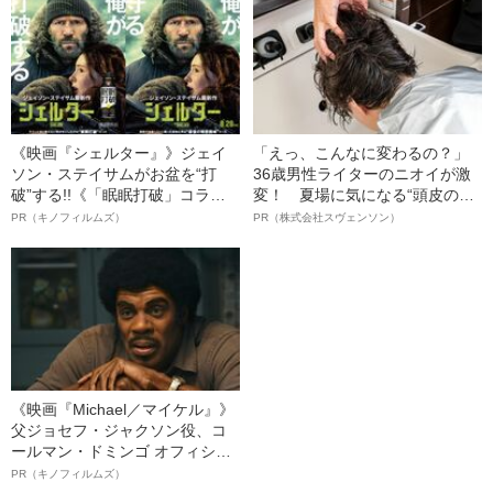
《映画『シェルター』》ジェイ
「えっ、こんなに変わるの？」
ソン・ステイサムがお盆を“打
36歳男性ライターのニオイが激
破”する!!《「眠眠打破」コラ
変！ 夏場に気になる“頭皮のニ
ボ》
オイ”や“ベタつき”を解消す
PR（キノフィルムズ）
PR（株式会社スヴェンソン）
る、“ウィッグのスペシャリス
ト”が生み出した徹底ケアとは
《映画『Michael／マイケル』》
父ジョセフ・ジャクソン役、コ
ールマン・ドミンゴ オフィシャ
ルインタビュー“観客を魅了した
PR（キノフィルムズ）