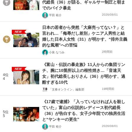
代総長（36）が語る、ギャルサー制圧と朝ま
でのバイク暴走
2026/08/01
平田 裕介
日本の若者から突然「大麻売ってない？」と
NEW
言われ…「侮辱だし差別」ケニア人男性と結
婚した日本人女性（31）が明かす、“排外主義
的な風潮”への苦悩
2時間前
小泉 なつみ
《富山・伝説の暴走族》11人からの集団リン
NEW
チ、腕に10箇所以上の根性焼き…「音速天
4位
女」初代総長しおりさん（36）が明かす、過
4
酷すぎる10代
19時間前
「文春オンライン」編集部
《17歳で逮捕》「入っていなければ人を殺し
ていた」富山の伝説的レディース初代総長
5位
（36）が告白する、女子少年院での独房生活
5
と“ヤンキーの更生”
2026/08/01
平田 裕介