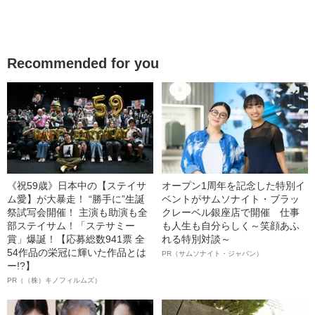
Recommended for you
《祝59歳》日本中の【ステイサ
オープン1周年を記念した特別イ
ム愛】が大暴走！ “勝手に”生誕
ベントがサムソナイト・ブラッ
祭試写会開催！ 主演も助演も全
クレーベル銀座店で開催 仕事
部ステイサム！「ステサミー
も人生も自分らしく～笑顔あふ
賞」爆誕！【応募総数941票 全
れる特別対談～
54作品の栄冠に輝いた作品とは
PR（サムソナイト・ジャパン）
ー!?】
PR（（株）キノフィルムズ）