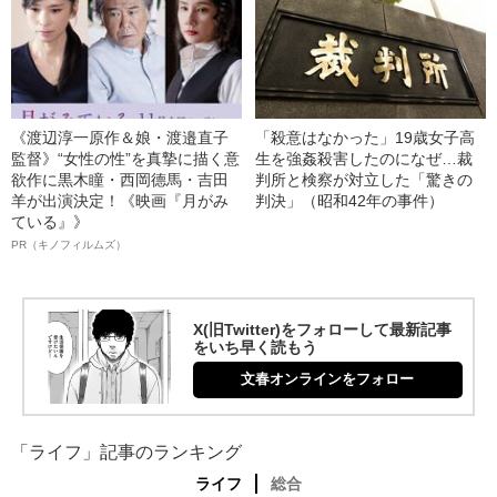
《渡辺淳一原作＆娘・渡邉直子
「殺意はなかった」19歳女子高
監督》“女性の性”を真摯に描く意
生を強姦殺害したのになぜ…裁
欲作に黒木瞳・西岡德馬・吉田
判所と検察が対立した「驚きの
羊が出演決定！《映画『月がみ
判決」（昭和42年の事件）
ている』》
PR（キノフィルムズ）
X(旧Twitter)をフォローして最新記事
をいち早く読もう
文春オンラインをフォロー
「ライフ」記事のランキング
ライフ
総合