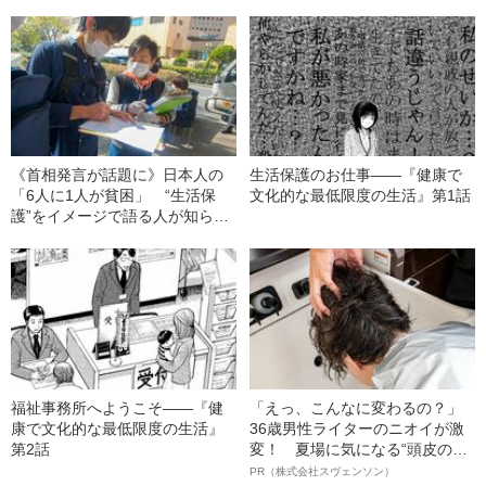
《首相発言が話題に》日本人の
生活保護のお仕事――『健康で
「6人に1人が貧困」 “生活保
文化的な最低限度の生活』第1話
護”をイメージで語る人が知らな
いこと
福祉事務所へようこそ――『健
「えっ、こんなに変わるの？」
康で文化的な最低限度の生活』
36歳男性ライターのニオイが激
第2話
変！ 夏場に気になる“頭皮のニ
オイ”や“ベタつき”を解消す
PR（株式会社スヴェンソン）