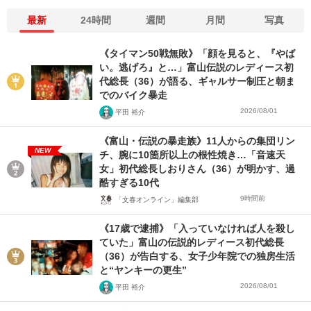
最新
24時間
週間
月間
写真
《タイマン50戦無敗》「顔を見ると、『やば
い。逃げろ』と…」富山伝説のレディース初
代総長（36）が語る、ギャルサー制圧と朝ま
でのバイク暴走
2026/08/01
平田 裕介
《富山・伝説の暴走族》11人からの集団リン
NEW
チ、腕に10箇所以上の根性焼き…「音速天
女」初代総長しおりさん（36）が明かす、過
酷すぎる10代
9時間前
「文春オンライン」編集部
《17歳で逮捕》「入っていなければ人を殺し
ていた」富山の伝説的レディース初代総長
（36）が告白する、女子少年院での独房生活
と“ヤンキーの更生”
2026/08/01
平田 裕介