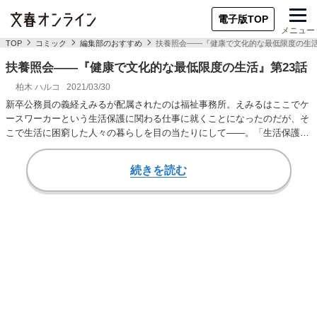
電子版TOP
メニュー
TOP
コミック
編集部のおすすめ
扶養照会――『健康で文化的な最低限度の生活
扶養照会――『健康で文化的な最低限度の生活』第23話
柏木 ハルコ
2021/03/30
新卒公務員の義経えみるが配属されたのは福祉事務所。えみるはここでケ
ースワーカーという生活保護に関わる仕事に就くことになったのだが、そ
こで生活に困窮した人々の暮らしを目の当たりにして――。「生活保護」
のリアルに迫る青…
続きを読む