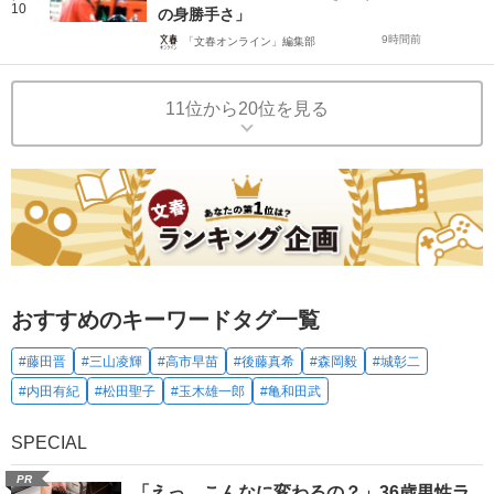
10
の身勝手さ」
9時間前
「文春オンライン」編集部
11位から20位を見る
おすすめのキーワードタグ一覧
#藤田晋
#三山凌輝
#高市早苗
#後藤真希
#森岡毅
#城彰二
#内田有紀
#松田聖子
#玉木雄一郎
#亀和田武
SPECIAL
PR
「えっ、こんなに変わるの？」36歳男性ラ