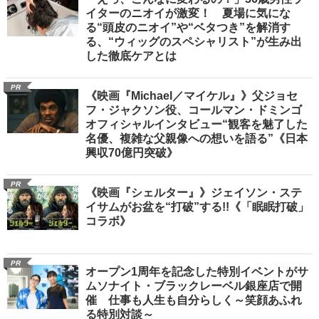
イターのニオイが激変！ 夏場に気にな
る“頭皮のニオイ”や“ベタつき”を解消す
る、“ウィッグのスペシャリスト”が生み出
した徹底ケアとは
PR
《映画『Michael／マイケル』》父ジョセ
フ・ジャクソン役、コールマン・ドミンゴ
オフィシャルインタビュー“観客を魅了した
名優、複雑な父親像への想いを語る”《日本
興収70億円突破》
PR
《映画『シェルター』》ジェイソン・ステ
イサムがお盆を“打破”する!!《「眠眠打破」
コラボ》
PR
オープン1周年を記念した特別イベントがサ
ムソナイト・ブラックレーベル銀座店で開
催 仕事も人生も自分らしく～笑顔あふれ
る特別対談～