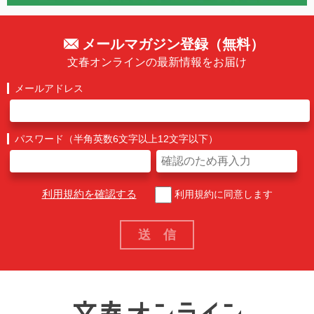
メールマガジン登録（無料）
文春オンラインの最新情報をお届け
メールアドレス
パスワード（半角英数6文字以上12文字以下）
利用規約を確認する
利用規約に同意します