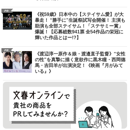
PR
《祝59歳》日本中の【ステイサム愛】が大
暴走！ “勝手に”生誕祭試写会開催！ 主演も
助演も全部ステイサム！「ステサミー賞」
爆誕！【応募総数941票 全54作品の栄冠に
輝いた作品とはー!?】
PR
《渡辺淳一原作＆娘・渡邉直子監督》“女性
の性”を真摯に描く意欲作に黒木瞳・西岡德
馬・吉田羊が出演決定！《映画『月がみて
いる』》