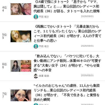
《14歳で指にタトゥー》「息子から『ママ、
腕は隠して』と…」富山伝説のレディース初
4位
4
代総長（36）が語る、タトゥーを入れた後悔
2026/08/01
平田 裕介
《両腕にでかいタトゥー》「元暴走族だから
こそ、1ミリもズレたくない」富山伝説のレデ
5位
ィース初代総長（36）が明かす、2人の子育て
5
と仕事への思い
2026/08/01
平田 裕介
「飲み込んでない」「バケツに吐いてる」大
食い動画にアンチ殺到…体重46キロの“可愛す
6位
ぎる”大食い女子（24）が明かす、“やらせ疑
6
惑”への本音
2026/08/01
徳重 龍徳
“イルカのおじちゃん”の虐待、11人から集団
リンチも…富山伝説のレディース初代総長
7位
（36）が明かす、「不良で生きる」と覚悟を
7
決めた瞬間
2026/08/01