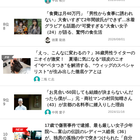
平田 裕介
「食費は月40万円」「男性から食事に誘われ
ない」大食いすぎて2年間彼氏ができず…水着
8位
グラビアも話題の“可愛すぎる”大食い女子
8
（24）が語る、驚愕の食生活
2026/08/01
徳重 龍徳
「えっ、こんなに変わるの？」36歳男性ライターの
PR
ニオイが激変！ 夏場に気になる“頭皮のニオ
イ”や“ベタつき”を解消する、“ウィッグのスペシャ
リスト”が生み出した徹底ケアとは
二瓶 仁志
「お見合い50回しても結婚が決まらないんだ
ったら僕が…」元・商社マンの村田知晴さん
9位
9
（43）が京都の名料亭に婿入りした理由
2024/11/16
中岡 愛子
17歳で傷害事件で逮捕、最も厳しい女子少年
NEW
院へ…富山の伝説のレディース総長（36）
10
が、独房の孤独の中で突きつけられた「自分
位