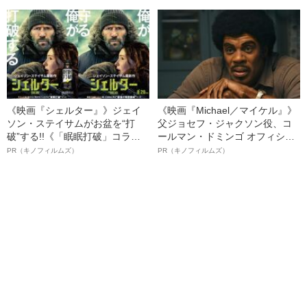
る、“ウィッグのスペシャリス
ト”が生み出した徹底ケアとは
《映画『シェルター』》ジェイ
《映画『Michael／マイケル』》
ソン・ステイサムがお盆を“打
父ジョセフ・ジャクソン役、コ
破”する!!《「眠眠打破」コラ
ールマン・ドミンゴ オフィシャ
ボ》
ルインタビュー“観客を魅了した
PR（キノフィルムズ）
PR（キノフィルムズ）
名優、複雑な父親像への想いを
語る”《日本興収70億円突破》