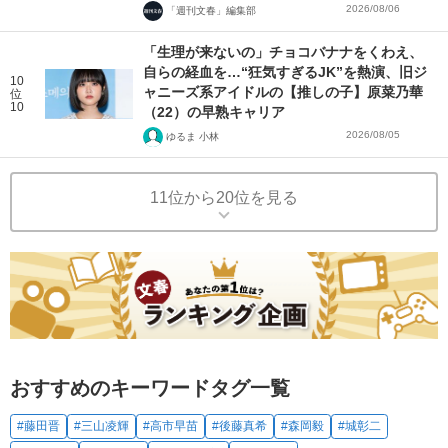
2026/08/06
「週刊文春」編集部
「生理が来ないの」チョコバナナをくわえ、
自らの経血を…“狂気すぎるJK”を熱演、旧ジ
10
ャニーズ系アイドルの【推しの子】原菜乃華
位
10
（22）の早熟キャリア
2026/08/05
ゆるま 小林
11位から20位を見る
おすすめのキーワードタグ一覧
#藤田晋
#三山凌輝
#高市早苗
#後藤真希
#森岡毅
#城彰二