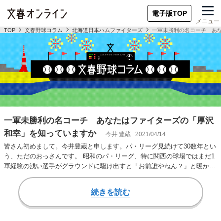
電子版TOP
メニュー
TOP
文春野球コラム
北海道日本ハムファイターズ
一軍未勝利の名コーチ あ
一軍未勝利の名コーチ あなたはファイターズの「厚沢
和幸」を知っていますか
今井 豊蔵
2021/04/14
皆さん初めまして。今井豊蔵と申します。パ・リーグ見続けて30数年とい
う、ただのおっさんです。 昭和のパ・リーグ、特に関西の球場ではまだ1
軍経験の浅い選手がグラウンドに駆け出すと「お前誰やねん？」と暖かく
もおっかない…
続きを読む