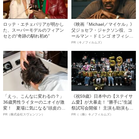
ロッテ・エチェバリアが明かし
《映画『Michael／マイケル』》
た、スーパーモデルのフィアン
父ジョセフ・ジャクソン役、コ
セとの“奇跡の馴れ初め”
ールマン・ドミンゴ オフィシャ
ルインタビュー“観客を魅了した
PR（キノフィルムズ）
名優、複雑な父親像への想いを
語る”《日本興収70億円突破》
「えっ、こんなに変わるの？」
《祝59歳》日本中の【ステイサ
36歳男性ライターのニオイが激
ム愛】が大暴走！ “勝手に”生誕
変！ 夏場に気になる“頭皮のニ
祭試写会開催！ 主演も助演も全
オイ”や“ベタつき”を解消す
部ステイサム！「ステサミー
PR（株式会社スヴェンソン）
PR（（株）キノフィルムズ）
る、“ウィッグのスペシャリス
賞」爆誕！【応募総数941票 全
ト”が生み出した徹底ケアとは
54作品の栄冠に輝いた作品とは
ー!?】