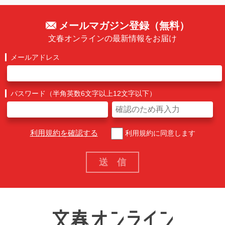
メールマガジン登録（無料）
文春オンラインの最新情報をお届け
メールアドレス
パスワード（半角英数6文字以上12文字以下）
利用規約を確認する
利用規約に同意します