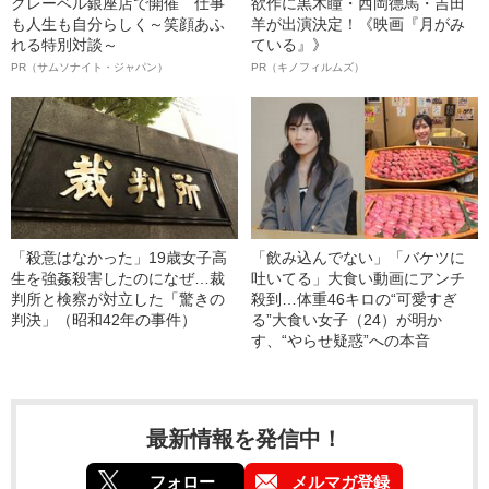
クレーベル銀座店で開催 仕事
欲作に黒木瞳・西岡德馬・吉田
も人生も自分らしく～笑顔あふ
羊が出演決定！《映画『月がみ
れる特別対談～
ている』》
PR（サムソナイト・ジャパン）
PR（キノフィルムズ）
「殺意はなかった」19歳女子高
「飲み込んでない」「バケツに
生を強姦殺害したのになぜ…裁
吐いてる」大食い動画にアンチ
判所と検察が対立した「驚きの
殺到…体重46キロの“可愛すぎ
判決」（昭和42年の事件）
る”大食い女子（24）が明か
す、“やらせ疑惑”への本音
最新情報を発信中！
フォロー
メルマガ登録