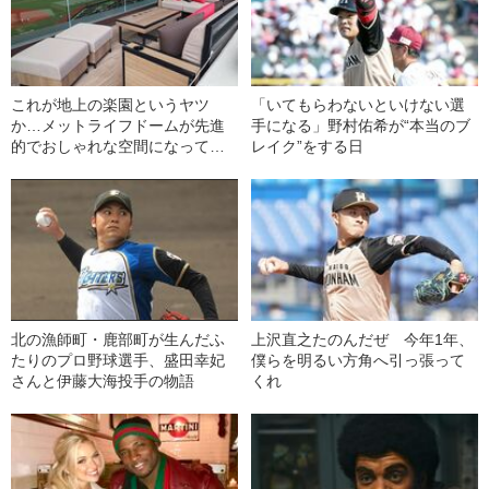
これが地上の楽園というヤツ
「いてもらわないといけない選
か…メットライフドームが先進
手になる」野村佑希が“本当のブ
的でおしゃれな空間になってい
レイク”をする日
た！
北の漁師町・鹿部町が生んだふ
上沢直之たのんだぜ 今年1年、
たりのプロ野球選手、盛田幸妃
僕らを明るい方角へ引っ張って
さんと伊藤大海投手の物語
くれ