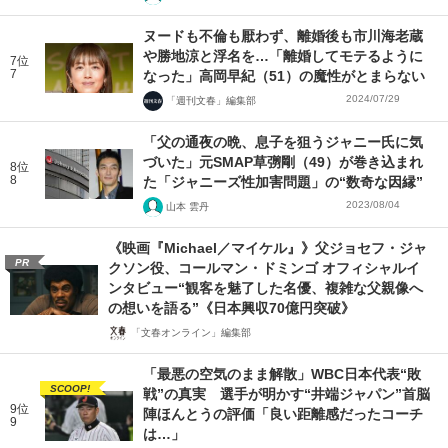
ヌードも不倫も厭わず、離婚後も市川海老蔵
や勝地涼と浮名を…「離婚してモテるように
7位
7
なった」高岡早紀（51）の魔性がとまらない
2024/07/29
「週刊文春」編集部
「父の通夜の晩、息子を狙うジャニー氏に気
づいた」元SMAP草彅剛（49）が巻き込まれ
8位
8
た「ジャニーズ性加害問題」の“数奇な因縁”
2023/08/04
山本 雲丹
《映画『Michael／マイケル』》父ジョセフ・ジャ
PR
クソン役、コールマン・ドミンゴ オフィシャルイ
ンタビュー“観客を魅了した名優、複雑な父親像へ
の想いを語る”《日本興収70億円突破》
「文春オンライン」編集部
「最悪の空気のまま解散」WBC日本代表“敗
SCOOP!
戦”の真実 選手が明かす“井端ジャパン”首脳
9位
陣ほんとうの評価「良い距離感だったコーチ
9
は…」