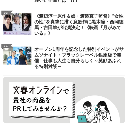
輝いた作品とはー!?】
PR
《渡辺淳一原作＆娘・渡邉直子監督》“女性
の性”を真摯に描く意欲作に黒木瞳・西岡德
馬・吉田羊が出演決定！《映画『月がみて
いる』》
PR
オープン1周年を記念した特別イベントがサ
ムソナイト・ブラックレーベル銀座店で開
催 仕事も人生も自分らしく～笑顔あふれ
る特別対談～