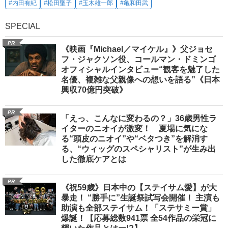
#内田有紀
#松田聖子
#玉木雄一郎
#亀和田武
SPECIAL
PR
《映画『Michael／マイケル』》父ジョセ
フ・ジャクソン役、コールマン・ドミンゴ
オフィシャルインタビュー“観客を魅了した
名優、複雑な父親像への想いを語る”《日本
興収70億円突破》
PR
「えっ、こんなに変わるの？」36歳男性ラ
イターのニオイが激変！ 夏場に気にな
る“頭皮のニオイ”や“ベタつき”を解消す
る、“ウィッグのスペシャリスト”が生み出
した徹底ケアとは
PR
《祝59歳》日本中の【ステイサム愛】が大
暴走！ “勝手に”生誕祭試写会開催！ 主演も
助演も全部ステイサム！「ステサミー賞」
爆誕！【応募総数941票 全54作品の栄冠に