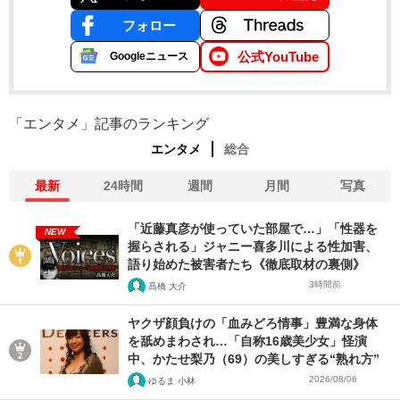
フォロー
公式YouTube
Googleニュース
「エンタメ」記事のランキング
エンタメ
総合
最新
24時間
週間
月間
写真
「近藤真彦が使っていた部屋で…」「性器を
NEW
握らされる」ジャニー喜多川による性加害、
語り始めた被害者たち《徹底取材の裏側》
3時間前
髙橋 大介
ヤクザ顔負けの「血みどろ情事」豊満な身体
を舐めまわされ…「自称16歳美少女」怪演
中、かたせ梨乃（69）の美しすぎる“熟れ方”
2026/08/06
ゆるま 小林