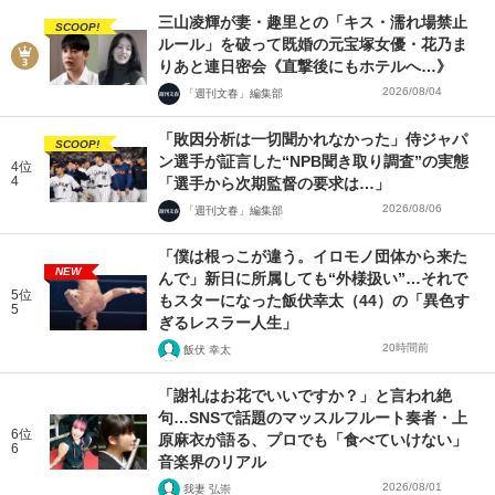
三山凌輝が妻・趣里との「キス・濡れ場禁止
SCOOP!
ルール」を破って既婚の元宝塚女優・花乃ま
りあと連日密会《直撃後にもホテルへ…》
2026/08/04
「週刊文春」編集部
「敗因分析は一切聞かれなかった」侍ジャパ
SCOOP!
ン選手が証言した“NPB聞き取り調査”の実態
4位
4
「選手から次期監督の要求は…」
2026/08/06
「週刊文春」編集部
「僕は根っこが違う。イロモノ団体から来た
NEW
んで」新日に所属しても“外様扱い”…それで
5位
もスターになった飯伏幸太（44）の「異色す
5
ぎるレスラー人生」
20時間前
飯伏 幸太
「謝礼はお花でいいですか？」と言われ絶
句…SNSで話題のマッスルフルート奏者・上
6位
原麻衣が語る、プロでも「食べていけない」
6
音楽界のリアル
2026/08/01
我妻 弘崇