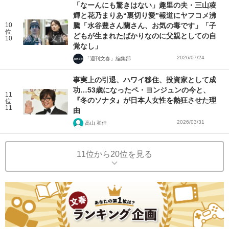
「なーんにも驚きはない」趣里の夫・三山凌
輝と花乃まりあ“裏切り愛”報道にヤフコメ沸
10
騰「水谷豊さん蘭さん、お気の毒です」「子
位
どもが生まれたばかりなのに父親としての自
10
覚なし」
2026/07/24
「週刊文春」編集部
事実上の引退、ハワイ移住、投資家として成
功…53歳になったペ・ヨンジュンの今と、
11
『冬のソナタ』が日本人女性を熱狂させた理
位
11
由
2026/03/31
高山 和佳
11位から20位を見る