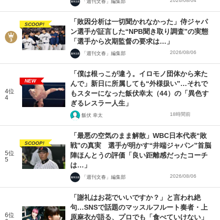
2026/08/04
「週刊文春」編集部
「敗因分析は一切聞かれなかった」侍ジャパ
SCOOP!
ン選手が証言した“NPB聞き取り調査”の実態
「選手から次期監督の要求は…」
2026/08/06
「週刊文春」編集部
「僕は根っこが違う。イロモノ団体から来た
NEW
んで」新日に所属しても“外様扱い”…それで
4位
もスターになった飯伏幸太（44）の「異色す
4
ぎるレスラー人生」
18時間前
飯伏 幸太
「最悪の空気のまま解散」WBC日本代表“敗
SCOOP!
戦”の真実 選手が明かす“井端ジャパン”首脳
5位
陣ほんとうの評価「良い距離感だったコーチ
5
は…」
2026/08/06
「週刊文春」編集部
「謝礼はお花でいいですか？」と言われ絶
句…SNSで話題のマッスルフルート奏者・上
6位
原麻衣が語る、プロでも「食べていけない」