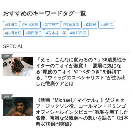
おすすめのキーワードタグ一覧
#藤田晋
#三山凌輝
#高市早苗
#後藤真希
#森岡毅
#城彰二
#内田有紀
#松田聖子
#玉木雄一郎
#亀和田武
SPECIAL
PR
「えっ、こんなに変わるの？」36歳男性ラ
イターのニオイが激変！ 夏場に気にな
る“頭皮のニオイ”や“ベタつき”を解消す
る、“ウィッグのスペシャリスト”が生み出
した徹底ケアとは
PR
《映画『Michael／マイケル』》父ジョセ
フ・ジャクソン役、コールマン・ドミンゴ
オフィシャルインタビュー“観客を魅了した
名優、複雑な父親像への想いを語る”《日本
興収70億円突破》