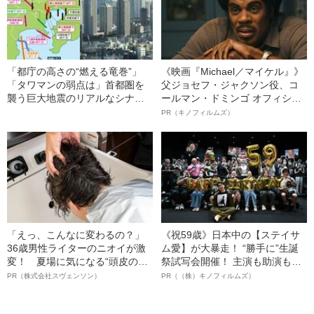
「都庁の高さの“燃える竜巻”」
《映画『Michael／マイケル』》
「タワマンの弱点は」首都圏を
父ジョセフ・ジャクソン役、コ
襲う巨大地震のリアルなシナリ
ールマン・ドミンゴ オフィシャ
オ《関東大震災から100年》
ルインタビュー“観客を魅了した
PR（キノフィルムズ）
名優、複雑な父親像への想いを
語る”《日本興収70億円突破》
「えっ、こんなに変わるの？」
《祝59歳》日本中の【ステイサ
36歳男性ライターのニオイが激
ム愛】が大暴走！ “勝手に”生誕
変！ 夏場に気になる“頭皮のニ
祭試写会開催！ 主演も助演も全
オイ”や“ベタつき”を解消す
部ステイサム！「ステサミー
PR（株式会社スヴェンソン）
PR（（株）キノフィルムズ）
る、“ウィッグのスペシャリス
賞」爆誕！【応募総数941票 全
ト”が生み出した徹底ケアとは
54作品の栄冠に輝いた作品とは