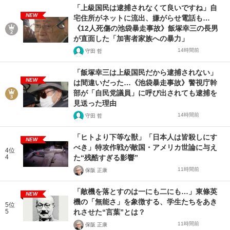
「上級国民は逮捕されなくて良いですね」自
NEW
宅住所がネットに流出、嫌がらせ電話も…
《12人死傷の池袋暴走事故》飯塚幸三の長男
が直面した「加害者家族への暴力」
14時間前
守田 哲
「飯塚幸三は上級国民だから逮捕されない」
NEW
は間違いだった…《池袋暴走事故》警視庁幹
部が「自民党議員」に呼び出されても逮捕を
見送った理由
14時間前
守田 哲
「ヒトより下等な獣」「日本人は皆殺しにす
NEW
べき」特攻作戦が敵国・アメリカ世論に与え
4位
4
た“残酷すぎる影響”
11時間前
保阪 正康
「敵機を落とすのは一にも二にも…」東條英
NEW
機の「無能さ」を象徴する、学生たちをあき
5位
5
れさせた“言葉”とは？
11時間前
保阪 正康