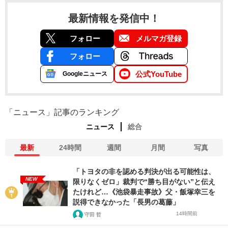
最新情報を発信中！
フォロー
メルマガ登録
フォロー
公式YouTube
Googleニュース
「ニュース」記事のランキング
ニュース
総合
最新
24時間
週間
月間
写真
「トヨタの非を認める判決が出る可能性は、
NEW
限りなくゼロ」裁判で“勝ち目がない”と伝え
たけれど…《池袋暴走事故》父・飯塚幸三を
説得できなかった「長男の葛藤」
14時間前
守田 哲