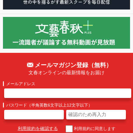
メールマガジン登録（無料）
文春オンラインの最新情報をお届け
メールアドレス
パスワード（半角英数6文字以上12文字以下）
利用規約を確認する
利用規約に同意します