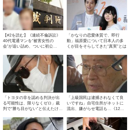
【#2を読む】《連続不倫訴訟》
「かなりの恋愛体質で、即行
40代電通マンを“被害女性の
動」福原愛について日本人の多
会”が追い詰め、ついに初公
くが目をそらしてきた“真実”とは
判！ X氏は直撃に「同時進行の
恋愛」
「トヨタの非を認める判決が出
「上級国民は逮捕されなくて良
る可能性は、限りなくゼロ」裁
いですね」自宅住所がネットに
判で“勝ち目がない”と伝えたけれ
流出、嫌がらせ電話も…《12人
ど…《池袋暴走事故》父・飯塚
死傷の池袋暴走事故》飯塚幸三
幸三を説得できなかった「長男
の長男が直面した「加害者家族
の葛藤」
への暴力」