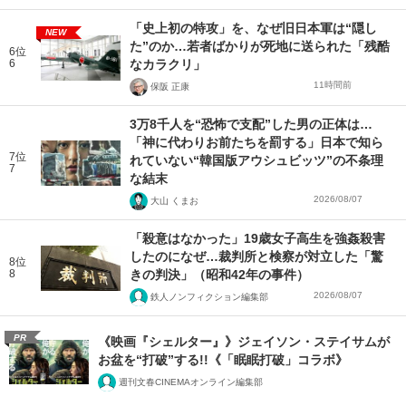
「史上初の特攻」を、なぜ旧日本軍は“隠し
NEW
た”のか…若者ばかりが死地に送られた「残酷
6位
6
なカラクリ」
11時間前
保阪 正康
3万8千人を“恐怖で支配”した男の正体は…
「神に代わりお前たちを罰する」日本で知ら
7位
れていない“韓国版アウシュビッツ”の不条理
7
な結末
2026/08/07
大山 くまお
「殺意はなかった」19歳女子高生を強姦殺害
したのになぜ…裁判所と検察が対立した「驚
8位
8
きの判決」（昭和42年の事件）
2026/08/07
鉄人ノンフィクション編集部
PR
《映画『シェルター』》ジェイソン・ステイサムが
お盆を“打破”する!!《「眠眠打破」コラボ》
週刊文春CINEMAオンライン編集部