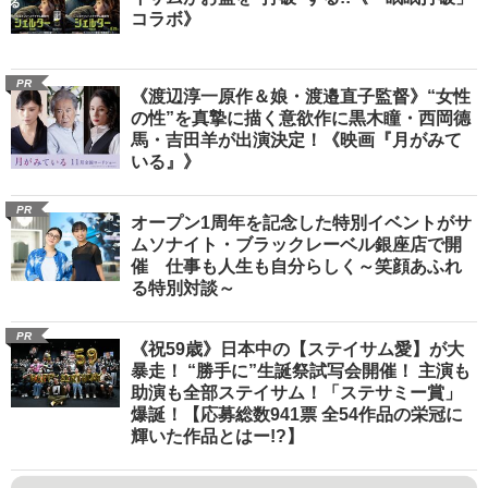
コラボ》
PR
《渡辺淳一原作＆娘・渡邉直子監督》“女性
の性”を真摯に描く意欲作に黒木瞳・西岡德
馬・吉田羊が出演決定！《映画『月がみて
いる』》
PR
オープン1周年を記念した特別イベントがサ
ムソナイト・ブラックレーベル銀座店で開
催 仕事も人生も自分らしく～笑顔あふれ
る特別対談～
PR
《祝59歳》日本中の【ステイサム愛】が大
暴走！ “勝手に”生誕祭試写会開催！ 主演も
助演も全部ステイサム！「ステサミー賞」
爆誕！【応募総数941票 全54作品の栄冠に
輝いた作品とはー!?】