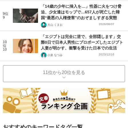
「14歳の少年に挿入を…」性器に火をつけ脅
迫、少女達はモップで…657人が死亡した韓
9位
9
国“最悪の人権侵害”のおぞましすぎる実態
2026/08/07
大山 くまお
「エジプトは完全に逆で、全部隠します」交
10
際0日で日本人男性にプロポーズしたエジプト
位
人妻が明かす、衝撃を受けた日本での生活
10
2023/12/16
小泉 なつみ
11位から20位を見る
おすすめのキーワードタグ一覧