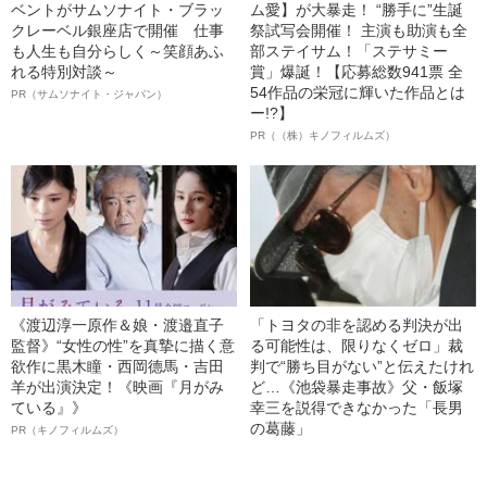
ベントがサムソナイト・ブラッ
ム愛】が大暴走！ “勝手に”生誕
クレーベル銀座店で開催 仕事
祭試写会開催！ 主演も助演も全
も人生も自分らしく～笑顔あふ
部ステイサム！「ステサミー
れる特別対談～
賞」爆誕！【応募総数941票 全
54作品の栄冠に輝いた作品とは
PR（サムソナイト・ジャパン）
ー!?】
PR（（株）キノフィルムズ）
《渡辺淳一原作＆娘・渡邉直子
「トヨタの非を認める判決が出
監督》“女性の性”を真摯に描く意
る可能性は、限りなくゼロ」裁
欲作に黒木瞳・西岡德馬・吉田
判で“勝ち目がない”と伝えたけれ
羊が出演決定！《映画『月がみ
ど…《池袋暴走事故》父・飯塚
ている』》
幸三を説得できなかった「長男
の葛藤」
PR（キノフィルムズ）