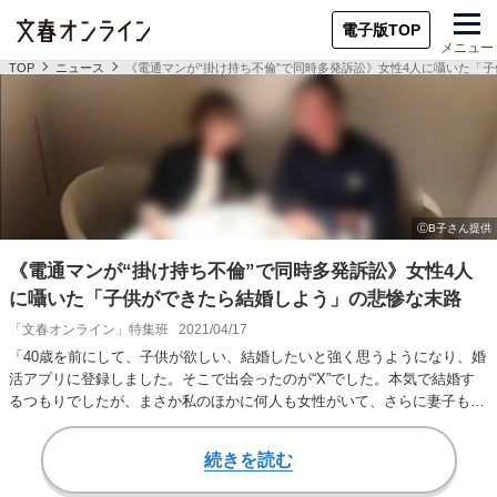
電子版TOP
メニュー
TOP
ニュース
《電通マンが“掛け持ち不倫”で同時多発訴訟》女性4人に囁いた「
《電通マンが“掛け持ち不倫”で同時多発訴訟》女性4人
に囁いた「子供ができたら結婚しよう」の悲惨な末路
「文春オンライン」特集班
2021/04/17
「40歳を前にして、子供が欲しい、結婚したいと強く思うようになり、婚
活アプリに登録しました。そこで出会ったのが“X”でした。本気で結婚す
るつもりでしたが、まさか私のほかに何人も女性がいて、さらに妻子もい
て、経歴も年齢…
続きを読む