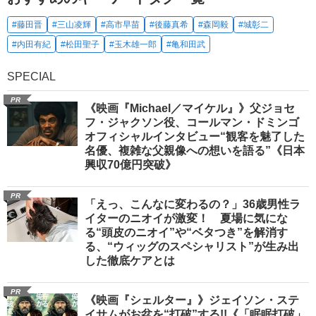
#藤田晋
#三山凌輝
#高市早苗
#後藤真希
#森岡毅
#城彰二
#内田有紀
#松田聖子
#玉木雄一郎
#亀和田武
SPECIAL
PR
《映画『Michael／マイケル』》父ジョセ
フ・ジャクソン役、コールマン・ドミンゴ
オフィシャルインタビュー“観客を魅了した
名優、複雑な父親像への想いを語る”《日本
興収70億円突破》
PR
「えっ、こんなに変わるの？」36歳男性ラ
イターのニオイが激変！ 夏場に気にな
る“頭皮のニオイ”や“ベタつき”を解消す
る、“ウィッグのスペシャリスト”が生み出
した徹底ケアとは
PR
《映画『シェルター』》ジェイソン・ステ
イサムがお盆を“打破”する!!《「眠眠打破」