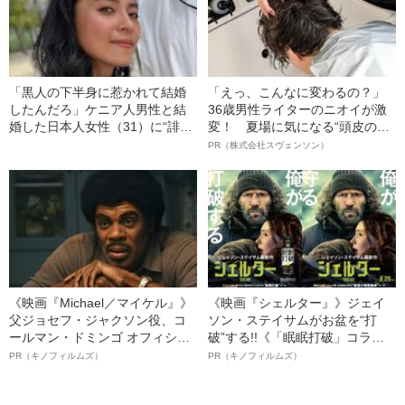
「黒人の下半身に惹かれて結婚
「えっ、こんなに変わるの？」
したんだろ」ケニア人男性と結
36歳男性ライターのニオイが激
婚した日本人女性（31）に“誹謗
変！ 夏場に気になる“頭皮のニ
中傷”殺到…本人が語る、日本で
オイ”や“ベタつき”を解消す
PR（株式会社スヴェンソン）
感じる“外国人差別”のリアル
る、“ウィッグのスペシャリス
ト”が生み出した徹底ケアとは
《映画『Michael／マイケル』》
《映画『シェルター』》ジェイ
父ジョセフ・ジャクソン役、コ
ソン・ステイサムがお盆を“打
ールマン・ドミンゴ オフィシャ
破”する!!《「眠眠打破」コラ
ルインタビュー“観客を魅了した
ボ》
PR（キノフィルムズ）
PR（キノフィルムズ）
名優、複雑な父親像への想いを
語る”《日本興収70億円突破》