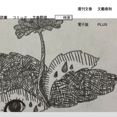
週刊文春
文藝春秋
読書
コミック
文春野球
検索
電子版
PLUS
インタビュー
読書
#松田聖子
K-POPアイドルたち