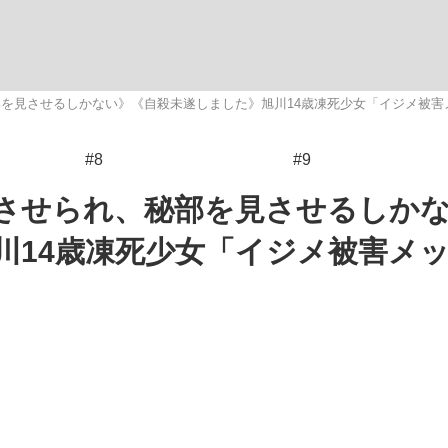
観る将棋、読
を見させるしかない》《自殺未遂しました》旭川14歳凍死少女「イジメ被害
#8
#9
させられ、秘部を見させるしか
川14歳凍死少女「イジメ被害メ