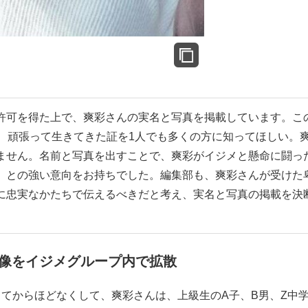
許可を得た上で、爽彩さんの実名と写真を掲載しています。こ
間、頑張って生きてきた証を1人でも多くの方に知ってほしい。
ません。名前と写真を出すことで、爽彩がイジメと懸命に闘っ
」との強い意向をお持ちでした。編集部も、爽彩さんが受けた
に忠実なかたちで伝えるべきだと考え、実名と写真の掲載を決
像をイジメグループ内で拡散
してからほどなくして、爽彩さんは、上級生のA子、B男、Z中