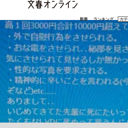
新着
ランキング
カテ
スクープ
ニュー
おすすめのキ
#藤田晋
#三
#玉木雄一郎
「キオクシアの投資の桁は一つ多くてもいい」
終戦から81年