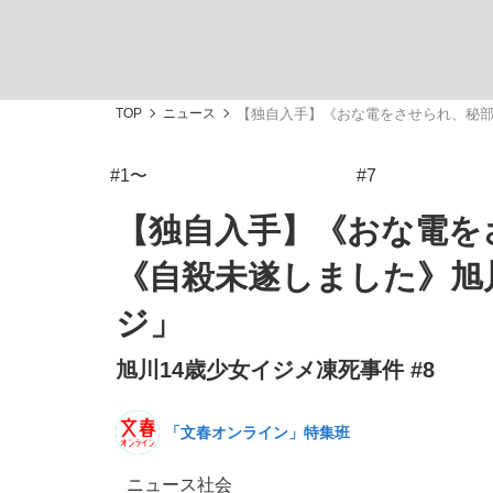
TOP
ニュース
【独自入手】《おな電をさせられ、秘部
#1〜
#7
私のあのとき、私のいま
【独自入手】《おな電を
《自殺未遂しました》旭
ジ」
旭川14歳少女イジメ凍死事件 #8
「文春オンライン」特集班
キングの誕生を、目撃せよ。
ニュース
社会