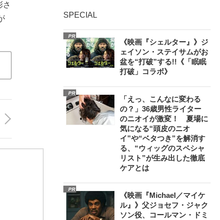
彩さ
SPECIAL
が
PR
《映画『シェルター』》ジ
ェイソン・ステイサムがお
盆を“打破”する!!《「眠眠
打破」コラボ》
PR
「えっ、こんなに変わる
の？」36歳男性ライター
のニオイが激変！ 夏場に
気になる“頭皮のニオ
イ”や“ベタつき”を解消す
る、“ウィッグのスペシャ
リスト”が生み出した徹底
ケアとは
PR
《映画『Michael／マイケ
ル』》父ジョセフ・ジャク
ソン役、コールマン・ドミ