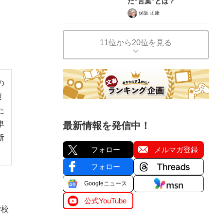
た“言葉”とは？
保阪 正康
11位から20位を見る
の
爽
た
卑
最新情報を発信中！
断
フォロー
メルマガ登録
フォロー
Googleニュース
公式YouTube
学校