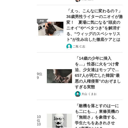
「えっ、こんなに変わるの？」
36歳男性ライターのニオイが激
PR
変！ 夏場に気になる“頭皮の
ニオイ”や“ベタつき”を解消す
る、“ウィッグのスペシャリス
ト”が生み出した徹底ケアとは
二瓶 仁志
「14歳の少年に挿入
を…」性器に火をつけ脅
迫、少女達はモップで…
9位
657人が死亡した韓国“最
9
悪の人権侵害”のおぞまし
すぎる実態
大山 くまお
「敵機を落とすのは一に
も二にも…」東條英機の
10
「無能さ」を象徴する、
位
学生たちをあきれさせ
10