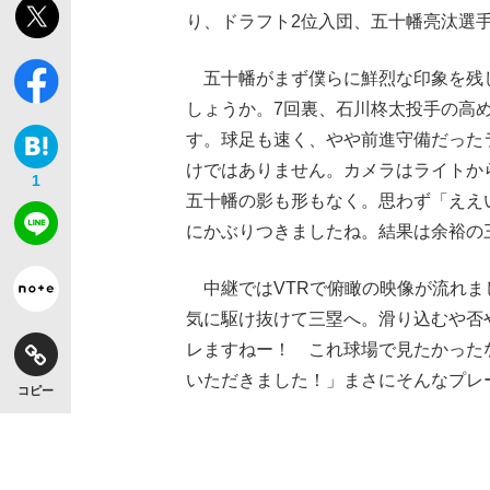
り、ドラフト2位入団、五十幡亮汰選
五十幡がまず僕らに鮮烈な印象を残し
しょうか。7回裏、石川柊太投手の高
す。球足も速く、やや前進守備だった
けではありません。カメラはライトか
1
五十幡の影も形もなく。思わず「ええ
にかぶりつきましたね。結果は余裕の
中継ではVTRで俯瞰の映像が流れま
気に駆け抜けて三塁へ。滑り込むや否
レますねー！ これ球場で見たかった
いただきました！」まさにそんなプレ
コピー