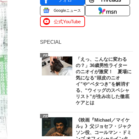
Googleニュース
公式YouTube
SPECIAL
PR
「えっ、こんなに変わる
の？」36歳男性ライター
のニオイが激変！ 夏場に
気になる“頭皮のニオ
イ”や“ベタつき”を解消す
る、“ウィッグのスペシャ
リスト”が生み出した徹底
ケアとは
PR
《映画『Michael／マイケ
ル』》父ジョセフ・ジャク
ソン役、コールマン・ドミ
ンゴ オフィシャルインタ