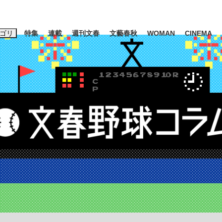
ゴリ
特集
連載
週刊文春
文藝春秋
WOMAN
CINEMA
キーワード入力
ス
エンタメ
ライフ
ビジネス
ーワードタグ一覧
山凌輝
#高市早苗
#後藤真希
#森岡毅
#城彰二
#内田有紀
観る将棋、読
#亀和田武
て明かした日本代表監督に...
「最悪の空気のまま解散」W