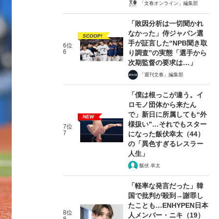
「文春オンライン」編集部
「敗因分析は一切聞かれ
なかった」侍ジャパン選
SCOOP!
手が証言した“NPB聞き取
6位
6
り調査”の実態「選手から
次期監督の要求は…」
「週刊文春」編集部
「僕は根っこが違う。イ
ロモノ団体から来たん
で」新日に所属しても“外
NEW
様扱い”…それでもスター
7位
7
になった飯伏幸太（44）
の「異色すぎるレスラー
人生」
飯伏 幸太
「軽率な発言だった」韓
国で批判が殺到→謝罪し
たことも…ENHYPEN日本
8位
人メンバー・ニキ（19）