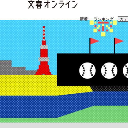
新着
ランキング
カテ
スクープ
ニュー
おすすめのキ
#藤田晋
#三
#玉木雄一郎
「90%は失敗する。でも…」本田圭佑が初め
終戦から81年