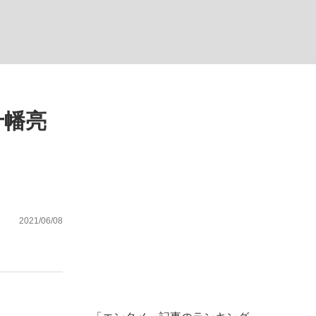
ない資産運用のすべて
十幡亮
が悲しい」『北の国から』倉本聰氏（91...
2021/06/08