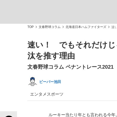
TOP
文春野球コラム
北海道日本ハムファイターズ
速
速い！ でもそれだけじ
「敗因分析は一切聞かれなかった」侍ジャパン選
キングの誕生を、目撃せよ。
汰を推す理由
文春野球コラム ペナントレース2021
ビーバー池田
the Style
エンタメ
スポーツ
「目標達成できなかったからと言って…」サッ
ルーキー当たり年とも言われる今年