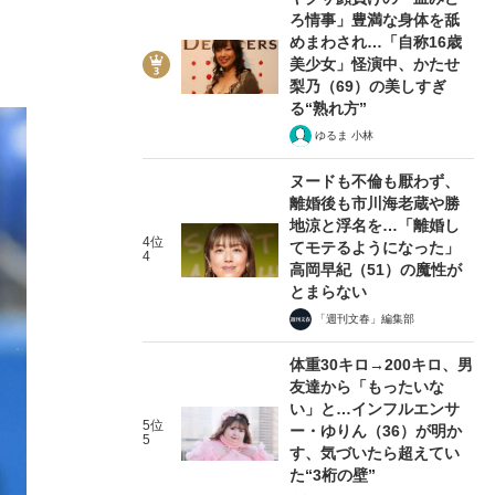
ろ情事」豊満な身体を舐
めまわされ…「自称16歳
美少女」怪演中、かたせ
梨乃（69）の美しすぎ
る“熟れ方”
ゆるま 小林
ヌードも不倫も厭わず、
離婚後も市川海老蔵や勝
地涼と浮名を…「離婚し
4位
てモテるようになった」
4
高岡早紀（51）の魔性が
とまらない
「週刊文春」編集部
体重30キロ→200キロ、男
友達から「もったいな
い」と…インフルエンサ
5位
ー・ゆりん（36）が明か
5
す、気づいたら超えてい
た“3桁の壁”