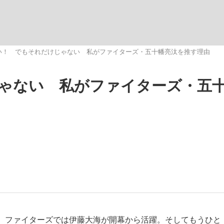
いまさら聞け
い！ でもそれだけじゃない 私がファイターズ・五十幡亮汰を推す理由
ゃない 私がファイターズ・五
手が証言した“NPB聞...
「クマが悪者扱いされているの
もっと見る
カー日本代表・森保一監督...
。ファイターズでは伊藤大海が開幕から活躍。そしてもうひと