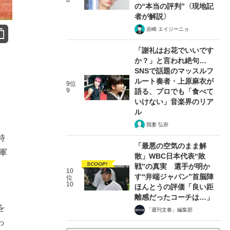
8
の“本当の評判”〈現地記
者が解説〉
吉崎 エイジーニョ
「謝礼はお花でいいです
か？」と言われ絶句…
SNSで話題のマッスルフ
ルート奏者・上原麻衣が
9位
9
語る、プロでも「食べて
いけない」音楽界のリア
ル
我妻 弘崇
特
「最悪の空気のまま解
軍
散」WBC日本代表“敗
SCOOP!
戦”の真実 選手が明か
10
す“井端ジャパン”首脳陣
位
10
ほんとうの評価「良い距
離感だったコーチは…」
を
「週刊文春」編集部
っ