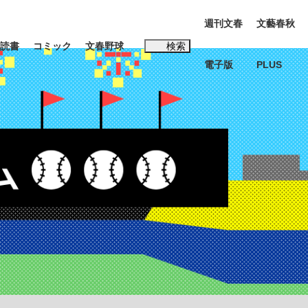
週刊文春
文藝春秋
読書
コミック
文春野球
検索
電子版
PLUS
インタビュー
読書
#松田聖子
む将棋
BC日本代表“敗戦”の真実 選手が明かす...