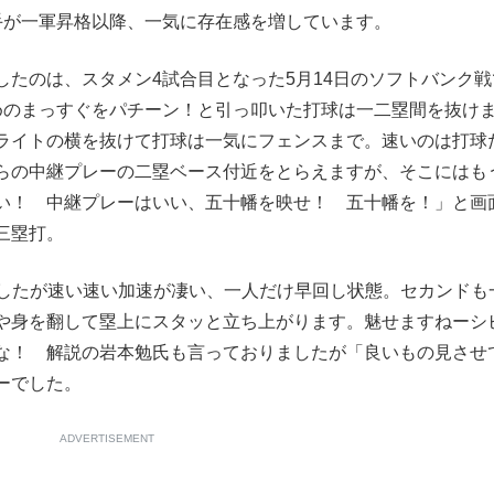
手が一軍昇格以降、一気に存在感を増しています。
もっと見る
たのは、スタメン4試合目となった5月14日のソフトバンク戦
めのまっすぐをパチーン！と引っ叩いた打球は一二塁間を抜け
ライトの横を抜けて打球は一気にフェンスまで。速いのは打球
らの中継プレーの二塁ベース付近をとらえますが、そこにはも
い！ 中継プレーはいい、五十幡を映せ！ 五十幡を！」と画
三塁打。
したが速い速い加速が凄い、一人だけ早回し状態。セカンドも
や身を翻して塁上にスタッと立ち上がります。魅せますねーシ
な！ 解説の岩本勉氏も言っておりましたが「良いもの見させ
ーでした。
ADVERTISEMENT