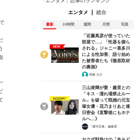
「エンタメ」記事のランキング
エンタメ
総合
で
最新
24時間
週間
月間
写真
ま
「近藤真彦が使っていた
だ
部屋で…」「性器を握ら
NEW
される」ジャニー喜多川
う
による性加害、語り始め
面
た被害者たち《徹底取材
の裏側》
髙橋 大介
一
三山凌輝が妻・趣里との
ビ
「キス・濡れ場禁止ルー
SCOOP!
て
ル」を破って既婚の元宝
塚女優・花乃まりあと連
日密会《直撃後にもホテ
ルへ…》
「週刊文春」編集部
ヤクザ顔負けの「血みど