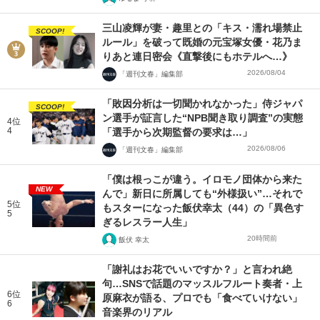
三山凌輝が妻・趣里との「キス・濡れ場禁止
SCOOP!
ルール」を破って既婚の元宝塚女優・花乃ま
りあと連日密会《直撃後にもホテルへ…》
2026/08/04
「週刊文春」編集部
「敗因分析は一切聞かれなかった」侍ジャパ
SCOOP!
ン選手が証言した“NPB聞き取り調査”の実態
4位
4
「選手から次期監督の要求は…」
2026/08/06
「週刊文春」編集部
「僕は根っこが違う。イロモノ団体から来た
NEW
んで」新日に所属しても“外様扱い”…それで
5位
もスターになった飯伏幸太（44）の「異色す
5
ぎるレスラー人生」
20時間前
飯伏 幸太
「謝礼はお花でいいですか？」と言われ絶
句…SNSで話題のマッスルフルート奏者・上
6位
原麻衣が語る、プロでも「食べていけない」
6
音楽界のリアル