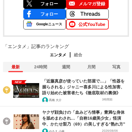
フォロー
メルマガ登録
フォロー
公式YouTube
Googleニュース
「エンタメ」記事のランキング
エンタメ
総合
最新
24時間
週間
月間
写真
「近藤真彦が使っていた部屋で…」「性器を
NEW
握らされる」ジャニー喜多川による性加害、
語り始めた被害者たち《徹底取材の裏側》
3時間前
髙橋 大介
ヤクザ顔負けの「血みどろ情事」豊満な身体
を舐めまわされ…「自称16歳美少女」怪演
中、かたせ梨乃（69）の美しすぎる“熟れ方”
2026/08/06
ゆるま 小林