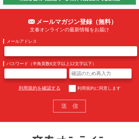
メールマガジン登録（無料）
文春オンラインの最新情報をお届け
メールアドレス
パスワード（半角英数6文字以上12文字以下）
利用規約を確認する
利用規約に同意します