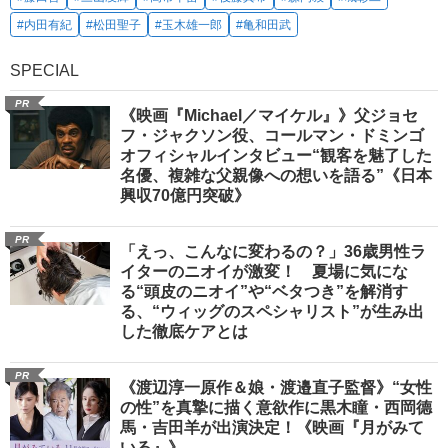
#内田有紀
#松田聖子
#玉木雄一郎
#亀和田武
SPECIAL
PR
《映画『Michael／マイケル』》父ジョセ
フ・ジャクソン役、コールマン・ドミンゴ
オフィシャルインタビュー“観客を魅了した
名優、複雑な父親像への想いを語る”《日本
興収70億円突破》
PR
「えっ、こんなに変わるの？」36歳男性ラ
イターのニオイが激変！ 夏場に気にな
る“頭皮のニオイ”や“ベタつき”を解消す
る、“ウィッグのスペシャリスト”が生み出
した徹底ケアとは
PR
《渡辺淳一原作＆娘・渡邉直子監督》“女性
の性”を真摯に描く意欲作に黒木瞳・西岡德
馬・吉田羊が出演決定！《映画『月がみて
いる』》