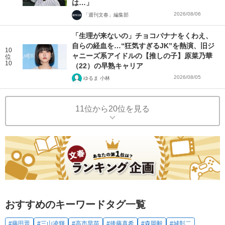
は…」
2026/08/06
「週刊文春」編集部
「生理が来ないの」チョコバナナをくわえ、
自らの経血を…“狂気すぎるJK”を熱演、旧ジ
10
ャニーズ系アイドルの【推しの子】原菜乃華
位
10
（22）の早熟キャリア
2026/08/05
ゆるま 小林
11位から20位を見る
おすすめのキーワードタグ一覧
#藤田晋
#三山凌輝
#高市早苗
#後藤真希
#森岡毅
#城彰二