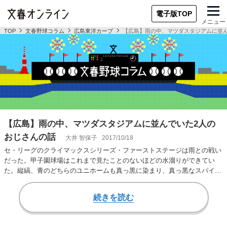
電子版TOP
メニュー
TOP
文春野球コラム
広島東洋カープ
【広島】雨の中、マツダスタジアムに並ん
【広島】雨の中、マツダスタジアムに並んでいた2人の
おじさんの話
大井 智保子
2017/10/18
セ・リーグのクライマックスシリーズ・ファーストステージは雨との戦い
だった。甲子園球場はこれまで見たことのないほどの水溜りができてい
た。縦縞、青のどちらのユニホームも真っ黒に染まり、真っ黒なスパイク
の足元を気にしなが…
続きを読む