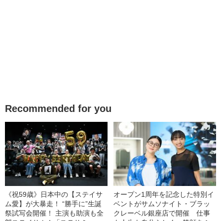
Recommended for you
《祝59歳》日本中の【ステイサ
オープン1周年を記念した特別イ
ム愛】が大暴走！ “勝手に”生誕
ベントがサムソナイト・ブラッ
祭試写会開催！ 主演も助演も全
クレーベル銀座店で開催 仕事