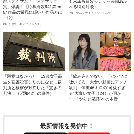
部ステイサム！「ステサミー
も人生も自分らしく～笑顔あふ
賞」爆誕！【応募総数941票 全
れる特別対談～
54作品の栄冠に輝いた作品とは
PR（サムソナイト・ジャパン）
ー!?】
PR（（株）キノフィルムズ）
「殺意はなかった」19歳女子高
「飲み込んでない」「バケツに
生を強姦殺害したのになぜ…裁
吐いてる」大食い動画にアンチ
判所と検察が対立した「驚きの
殺到…体重46キロの“可愛すぎ
判決」（昭和42年の事件）
る”大食い女子（24）が明か
す、“やらせ疑惑”への本音
最新情報を発信中！