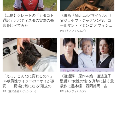
【広島】クレートの「カタコト
《映画『Michael／マイケル』》
通訳」とバティスタの実際の発
父ジョセフ・ジャクソン役、コ
言を比べてみた
ールマン・ドミンゴ オフィシャ
ルインタビュー“観客を魅了した
PR（キノフィルムズ）
名優、複雑な父親像への想いを
語る”《日本興収70億円突破》
「えっ、こんなに変わるの？」
《渡辺淳一原作＆娘・渡邉直子
36歳男性ライターのニオイが激
監督》“女性の性”を真摯に描く意
変！ 夏場に気になる“頭皮のニ
欲作に黒木瞳・西岡德馬・吉田
オイ”や“ベタつき”を解消す
羊が出演決定！《映画『月がみ
PR（株式会社スヴェンソン）
PR（キノフィルムズ）
る、“ウィッグのスペシャリス
ている』》
ト”が生み出した徹底ケアとは