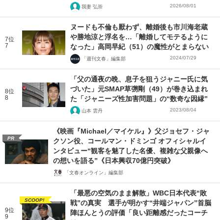
2026/08/01
我妻 弘崇
ヌードも不倫も厭わず、離婚後も市川海老蔵
や勝地涼と浮名を…「離婚してモテるように
7位
7
なった」高岡早紀（51）の魔性がとまらない
2024/07/29
「週刊文春」編集部
「父の通夜の晩、息子を狙うジャニー氏に気
づいた」元SMAP草彅剛（49）が巻き込まれ
8位
8
た「ジャニーズ性加害問題」の“数奇な因縁”
2023/08/04
山本 雲丹
《映画『Michael／マイケル』》父ジョセフ・ジャ
PR
クソン役、コールマン・ドミンゴ オフィシャルイ
ンタビュー“観客を魅了した名優、複雑な父親像へ
の想いを語る”《日本興収70億円突破》
「文春オンライン」編集部
「最悪の空気のまま解散」WBC日本代表“敗
SCOOP!
戦”の真実 選手が明かす“井端ジャパン”首脳
9位
陣ほんとうの評価「良い距離感だったコーチ
9