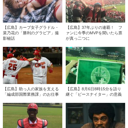
【広島】カープ女子グラドル・
【広島】37年ぶりの連覇！ フ
菜乃花の「勝利のグラビア」撮
ァンに今季のMVPを聞いたら票
影秘話
が真っ二つに
【広島】助っ人の家族を支える
【広島】8月6日8時15分を語り
「編成部国際業務課」のお仕事
継ぐ「ピースナイター」の意義