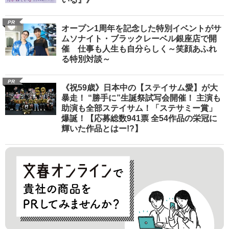
PR
オープン1周年を記念した特別イベントがサ
ムソナイト・ブラックレーベル銀座店で開
催 仕事も人生も自分らしく～笑顔あふれ
る特別対談～
PR
《祝59歳》日本中の【ステイサム愛】が大
暴走！ “勝手に”生誕祭試写会開催！ 主演も
助演も全部ステイサム！「ステサミー賞」
爆誕！【応募総数941票 全54作品の栄冠に
輝いた作品とはー!?】