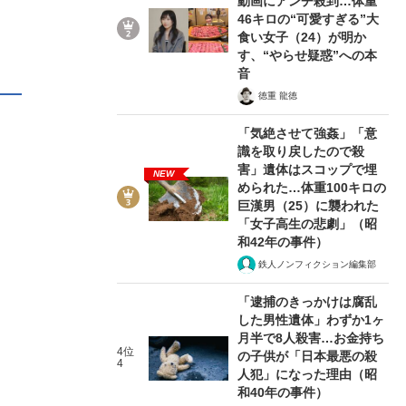
動画にアンチ殺到…体重
46キロの“可愛すぎる”大
食い女子（24）が明か
す、“やらせ疑惑”への本
音
徳重 龍徳
「気絶させて強姦」「意
識を取り戻したので殺
害」遺体はスコップで埋
NEW
められた…体重100キロの
巨漢男（25）に襲われた
「女子高生の悲劇」（昭
和42年の事件）
鉄人ノンフィクション編集部
「逮捕のきっかけは腐乱
した男性遺体」わずか1ヶ
月半で8人殺害…お金持ち
4位
の子供が「日本最悪の殺
4
人犯」になった理由（昭
和40年の事件）