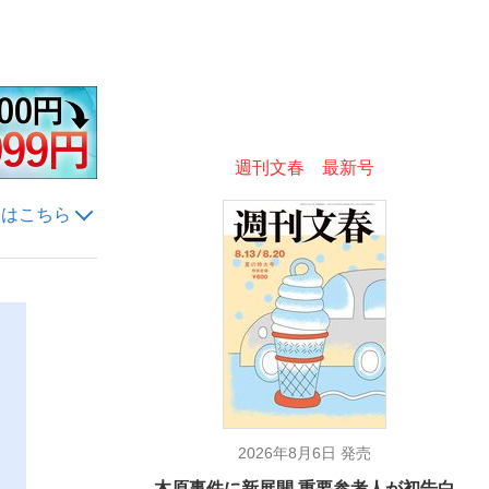
ない資産運用のすべて
週刊文春 最新号
が悲しい」『北の国から』倉本聰氏（91...
入はこちら
2026年8月6日 発売
木原事件に新展開 重要参考人が初告白