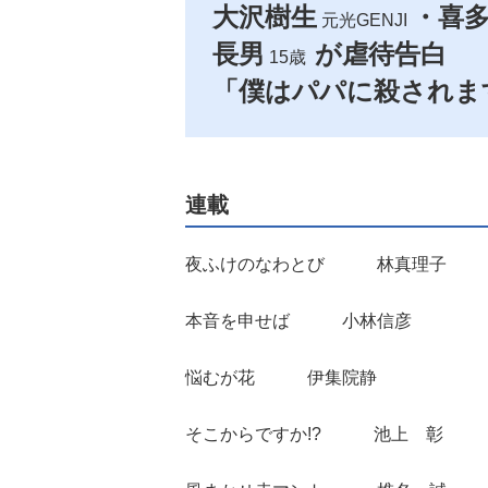
大沢樹生
・喜多
元光GENJI
長男
が虐待告白
15歳
「僕はパパに殺されま
連載
夜ふけのなわとび 林真理子
本音を申せば 小林信彦
悩むが花 伊集院静
そこからですか!? 池上 彰