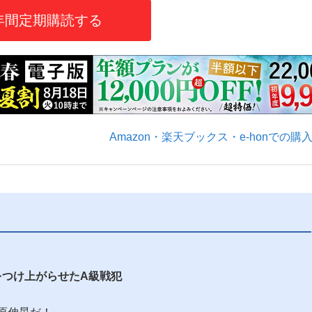
年間定期購読する
いまさら聞け
手が証言した“NPB聞...
「クマが悪者扱いされているの
Amazon・楽天ブックス・e-honでの購
もっと見る
をつけ上がらせたA級戦犯
カー日本代表・森保一監督...