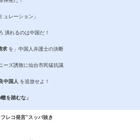
原伸晃だ！
もっと見る
ミュレーション」
ろ 潰れるのは中国だ！
請求
を」中国人弁護士の決断
ニーズ誘致に仙台市民猛抗議
良中国人
を追放せよ！
の轍を踏むな」
オフレコ発言”スッパ抜き