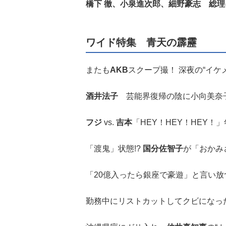
橋下 徹、小泉進次郎、細野豪志 総
ワイド特集 青天の霹靂
またも
AKB
スクープ撮！ 深夜の“イケ
酒井法子
芸能界復帰の陰に小向美奈
フジ
vs.
吉本
「HEY！HEY！HEY！
「渡鬼」状態!?
国分佐智子
が「おかみ
「20億入ったら銀座で豪遊」と言い放
勤務中にリストカットしてクビになっ