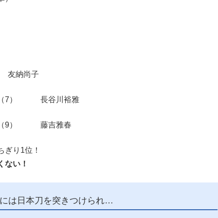
 友納尚子
（7） 長谷川裕雅
（9） 藤吉雅春
ちぎり1位！
くない！
には日本刀を突きつけられ…