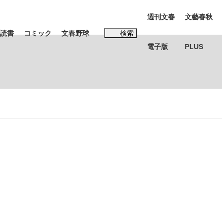
週刊文春
文藝春秋
読書
コミック
文春野球
検索
電子版
PLUS
インタビュー
読書
#松田聖子
む将棋
BC日本代表“敗戦”の真実 選手が明かす...