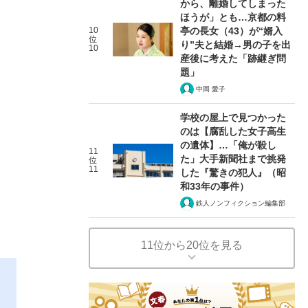
から、離婚してしまった
ほうが」とも…京都の料
10
亭の長女（43）が“婿入
位
り”夫と結婚→男の子を出
10
産後に考えた「跡継ぎ問
題」
中岡 愛子
学校の屋上で見つかった
のは【腐乱した女子高生
の遺体】…「俺が殺し
11
た」大手新聞社まで挑発
位
11
した『驚きの犯人』（昭
和33年の事件）
鉄人ノンフィクション編集部
11位から20位を見る