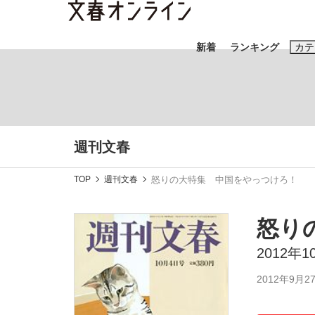
新着
ランキング
カテ
スクープ
ニュー
おすすめのキ
週刊文春
#藤田晋
#三
TOP
週刊文春
怒りの大特集 中国をやっつけろ！
#玉木雄一郎
怒り
2012年
「90%は失敗する。でも…」本田圭佑が初め
終戦から81年
2012年9月