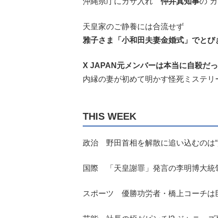
沖縄県庁にガサ入れ
仲井真知事
の“
天皇家のご静養には合流せず
雅子さま「小和田夫妻金婚式」でとび
X JAPAN元メンバーは本当に自殺だ
内縁の妻が初めて明かす怪死ミステリ
THIS WEEK
政治 野田首相を解散に追い込むのは“
国際 「天皇謝罪」発言の李明博大統
スポーツ 優勝功労者・橋上コーチは巨