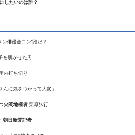
理にしたいのは誰？
メン俳優合コン”誰だ？
子を脱がせた男
」年内打ち切り
さんに気をつかって大変」
つ
尖閣地権者
栗原弘行
た
朝日新聞記者