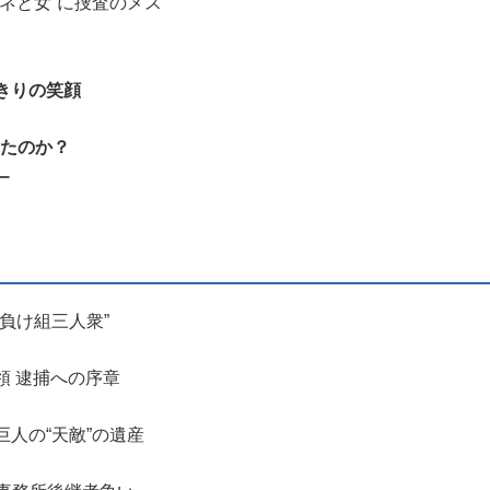
カネと女”に捜査のメス
きりの笑顔
ったのか？
ー
負け組三人衆”
領 逮捕への序章
人の“天敵”の遺産