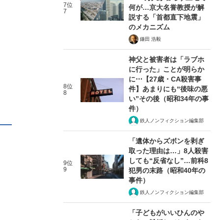
7位
何が…京大名誉教授が解
7
説する「首都直下地震」
のメカニズム
鎌田 浩毅
神父と被害者は「ラブホ
に行った」ことが明らか
に⋯【27歳・CA殺害事
8位
件】あまりにも“後味の悪
8
い”その後（昭和34年の事
件）
鉄人ノンフィクション編集部
「遺体からズボンを剥ぎ
取った理由は…」8人殺害
しても“反省なし”…前科8
9位
9
犯男の末路（昭和40年の
事件）
鉄人ノンフィクション編集部
「子どもがいいひんのや