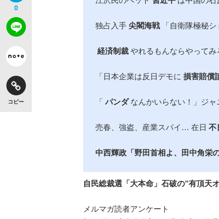
江沢民のペット
習近平
は中国の石
0
独占入手
尖閣海戦
「自衛隊極秘シ
経済制裁
やれるもんならやってみ
「日本企業は反日デモに
損害賠償
「
パンダ
なんかいらない！」ジャ
コピー
売春、強盗、産業スパイ… 在日
不
中西輝政「野田首相よ、田中角栄
自民総裁選「大本命」石破の“有頂天
メルマガ読者アンケート