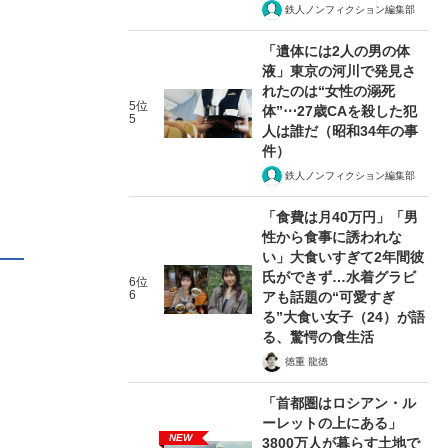
鉄人ノンフィクション編集部
「遺体には2人の男の体
液」東京の河川で発見さ
れたのは“女性の溺死
5位
体”⋯27歳CAを殺した犯
5
人は誰だ（昭和34年の事
件）
鉄人ノンフィクション編集部
「食費は月40万円」「男
性から食事に誘われな
い」大食いすぎて2年間彼
氏ができず…水着グラビ
6位
6
アも話題の“可愛すぎ
る”大食い女子（24）が語
る、驚愕の食生活
徳重 龍徳
「首都圏はロシアン・ル
ーレットの上にある」
NEW
3800万人が暮らす土地で