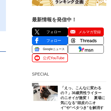
最新情報を発信中！
フォロー
メルマガ登録
フォロー
Googleニュース
公式YouTube
SPECIAL
PR
「えっ、こんなに変わる
の？」36歳男性ライター
のニオイが激変！ 夏場に
気になる“頭皮のニオ
イ”や“ベタつき”を解消す