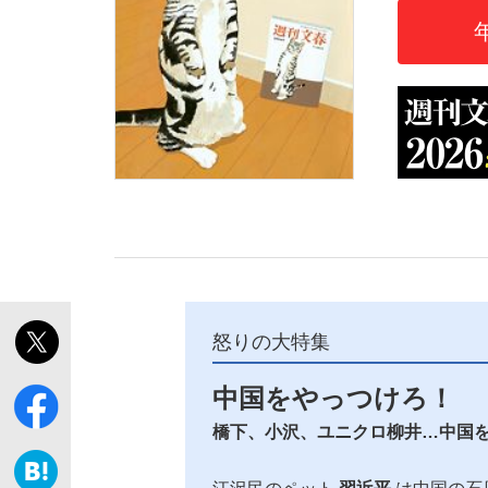
「敗因分析は一切聞かれなかった」侍ジャパン選
キングの誕生を、目撃せよ。
怒りの大特集
the Style
中国をやっつけろ！
橋下、小沢、ユニクロ柳井…中国
「目標達成できなかったからと言って…」サッ