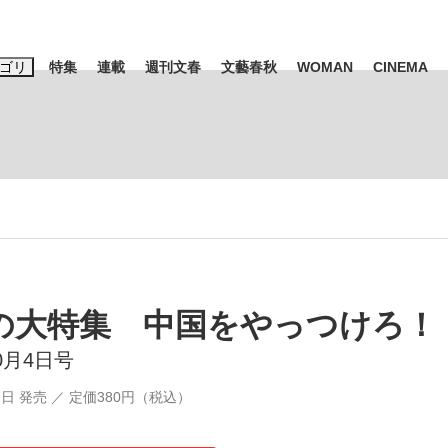
ゴリ
特集
連載
週刊文春
文藝春秋
WOMAN
CINEMA
キーワード入力
ス
エンタメ
ライフ
ビジネス
ーワードタグ一覧
山凌輝
#高市早苗
#後藤真希
#森岡毅
#城彰二
#内田有紀
観る将棋、読
#亀和田武
の大特集 中国をやっつけろ！
10月4日号
て明かした日本代表監督に...
「最悪の空気のまま解散」W
27日 発売 ／ 定価380円（税込）