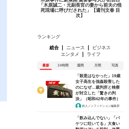
「木原誠二・元副長官の妻から前夫の怪
死現場に呼びだされた」【週刊文春 目
次】
ランキング
総合
ニュース
ビジネス
エンタメ
ライフ
最新
24時間
週間
月間
写真
「殺意はなかった」19歳
女子高生を強姦殺害した
NEW
のになぜ…裁判所と検察
が対立した「驚きの判
決」（昭和42年の事件）
鉄人ノンフィクション編集部
「飲み込んでない」「バ
ケツに吐いてる」大食い