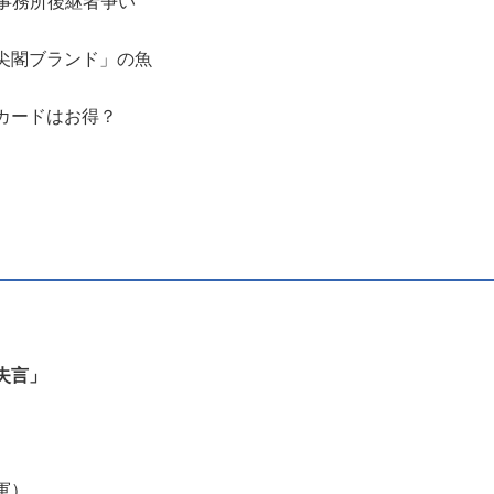
ズ事務所後継者争い
尖閣ブランド」の魚
カードはお得？
失言」
軍）