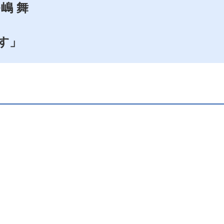
嶋 舞
す」