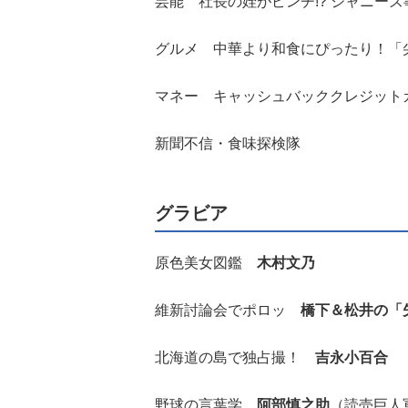
芸能 社長の姪がピンチ!? ジャニー
グルメ 中華より和食にぴったり！「
マネー キャッシュバッククレジット
新聞不信・食味探検隊
グラビア
原色美女図鑑
木村文乃
維新討論会でポロッ
橋下＆松井の「
北海道の島で独占撮！
吉永小百合
野球の言葉学
阿部慎之助
（読売巨人