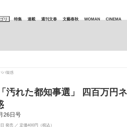
ゴリ
特集
連載
週刊文春
文藝春秋
WOMAN
CINEMA
キーワード入力
ス
エンタメ
ライフ
ビジネス
ーワードタグ一覧
山凌輝
#高市早苗
#後藤真希
#森岡毅
#城彰二
#内田有紀
ババ疑惑
観る将棋、読
#亀和田武
 「汚れた都知事選」 四百万円
惑
て明かした日本代表監督に...
「最悪の空気のまま解散」W
5月26日号
19日 発売 ／ 定価400円（税込）