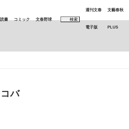
週刊文春
文藝春秋
読書
コミック
文春野球
検索
電子版
PLUS
インタビュー
読書
#松田聖子
む将棋
ネコバ
BC日本代表“敗戦”の真実 選手が明かす...