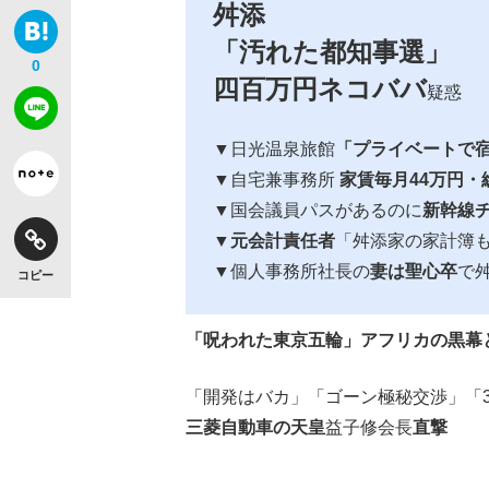
舛添
「汚れた都知事選」
0
四百万円ネコババ
疑惑
▼日光温泉旅館
「プライベートで宿
▼自宅兼事務所
家賃毎月44万円・
▼国会議員パスがあるのに
新幹線
▼
元会計責任者
「舛添家の家計簿
▼個人事務所社長の
妻は聖心卒
で舛
コピー
「呪われた東京五輪」アフリカの黒幕
「開発はバカ」「ゴーン極秘交渉」「3
三菱自動車の天皇
益子修会長
直撃