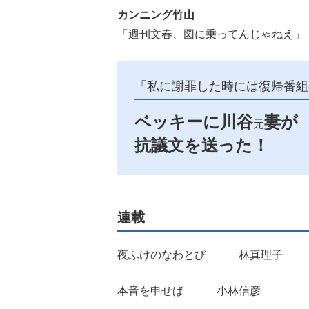
カンニング竹山
「週刊文春、図に乗ってんじゃねえ」
「私に謝罪した時には復帰番組
ベッキーに川谷
妻が
元
抗議文を送った！
連載
夜ふけのなわとび 林真理子
本音を申せば 小林信彦