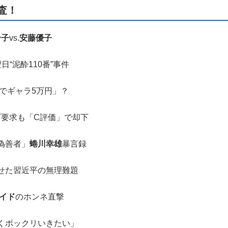
査！
合子
vs.
安藤優子
日“泥酔110番”事件
でギャラ5万円」？
要求も「C評価」で却下
偽善者」
蜷川幸雄
暴言録
せた習近平の無理難題
イド
のホンネ直撃
くポックリいきたい」