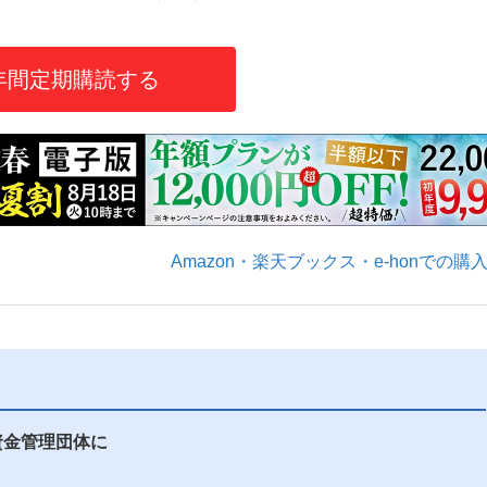
年間定期購読する
いまさら聞け
手が証言した“NPB聞...
「クマが悪者扱いされているの
Amazon・楽天ブックス・e-honでの購
もっと見る
資金管理団体に
カー日本代表・森保一監督...