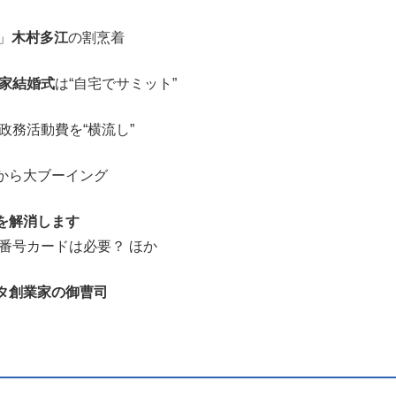
」
木村多江
の割烹着
家結婚式
は“自宅でサミット”
政務活動費を“横流し”
から大ブーイング
を解消します
番号カードは必要？ ほか
タ創業家の御曹司