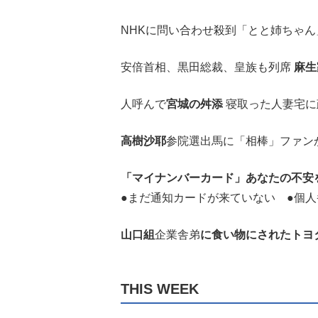
NHKに問い合わせ殺到「とと姉ちゃん
安倍首相、黒田総裁、皇族も列席
麻生
人呼んで
宮城の舛添
寝取った人妻宅に
高樹沙耶
参院選出馬に「相棒」ファン
「マイナンバーカード」あなたの不安
●まだ通知カードが来ていない ●個人
山口組
企業舎弟
に食い物にされたトヨ
THIS WEEK