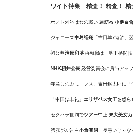
ワイド特集 精査！ 精査！ 精
ポスト舛添は女の戦い
蓮舫
vs.
小池百
ジャニーズ
中島裕翔
「吉田羊7連泊」翌
初公判
清原和博
再就職は「地下格闘技
NHK籾井会長
経営委員会に賞与アップ
寺島しのぶに「ブス」吉田鋼太郎に「
「中国は非礼」
エリザベス女王
を怒ら
セクハラ批判でツアー中止
東大美女ガ
膀胱がん告白
小倉智昭
「長患いじゃな