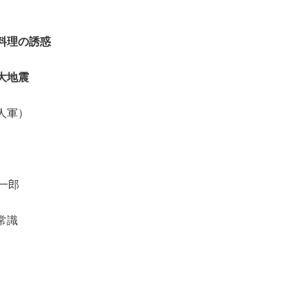
料理の誘惑
大地震
人軍）
）
一郎
常識