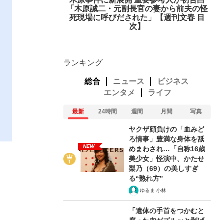
「木原誠二・元副長官の妻から前夫の怪
死現場に呼びだされた」【週刊文春 目
次】
ランキング
総合
ニュース
ビジネス
エンタメ
ライフ
最新
24時間
週間
月間
写真
ヤクザ顔負けの「血みど
ろ情事」豊満な身体を舐
NEW
めまわされ…「自称16歳
美少女」怪演中、かたせ
梨乃（69）の美しすぎ
る“熟れ方”
ゆるま 小林
「遺体の手首をつかむと