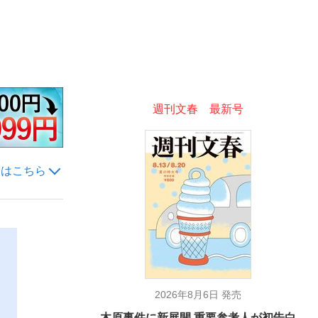
ない資産運用のすべて
週刊文春 最新号
が悲しい」『北の国から』倉本聰氏（91...
入はこちら
2026年8月6日 発売
木原事件に新展開 重要参考人が初告白