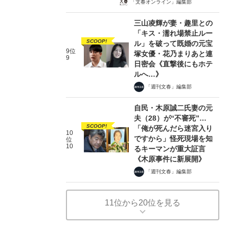
「文春オンライン」編集部
三山凌輝が妻・趣里との
「キス・濡れ場禁止ルー
SCOOP!
ル」を破って既婚の元宝
9位
塚女優・花乃まりあと連
9
日密会《直撃後にもホテ
ルへ…》
「週刊文春」編集部
自民・木原誠二氏妻の元
夫（28）が“不審死”…
SCOOP!
「俺が死んだら迷宮入り
10
ですから」怪死現場を知
位
10
るキーマンが重大証言
《木原事件に新展開》
「週刊文春」編集部
11位から20位を見る