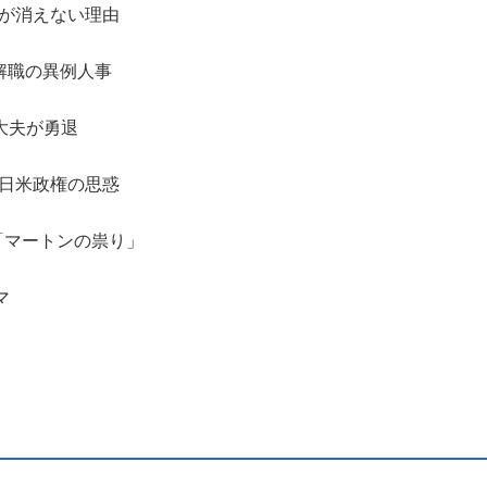
ルが消えない理由
解職の異例人事
大夫が勇退
 日米政権の思惑
「マートンの祟り」
マ