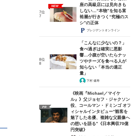
座の高級店には見向きも
NEW
しない…“本物”を知る富
7位
7
裕層が行きつく“究極のス
シ”の正体
プレジデントオンライン
「こんなに少ないの？」
食べ過ぎは確実に悪影
響…小腹が空いたらナッ
8位
ツやチーズを食べる人が
8
知らない「本当の適正
量」
下村 健寿
《映画『Michael／マイケ
ル』》父ジョセフ・ジャクソン
役、コールマン・ドミンゴ オフ
PR
ィシャルインタビュー“観客を
魅了した名優、複雑な父親像へ
の想いを語る”《日本興収70億
円突破》