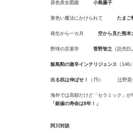
原色美女図鑑
小島藤子
黄色い魔法にかけられて
たまご
発生から一カ月
空から見た熊本
野球の言葉学
菅野智之
（読売巨
飯島勲の激辛インテリジェンス
（146
出る杭は伸ばせ！
（75） 辻野晃
海外では高額だけど「セラミック」が
「銀歯の寿命は8年！」
阿川対談