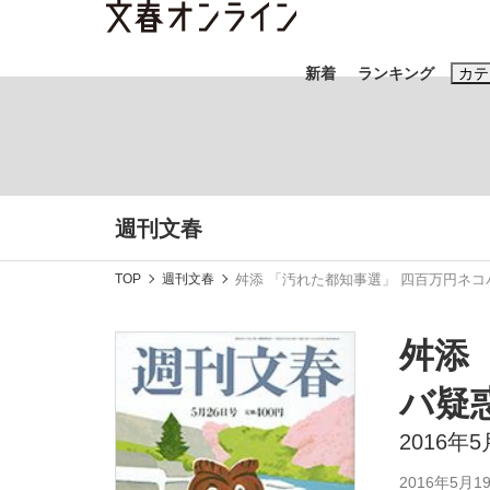
新着
ランキング
カテ
スクープ
ニュー
おすすめのキ
週刊文春
#藤田晋
#三
TOP
週刊文春
舛添 「汚れた都知事選」 四百万円ネコ
#玉木雄一郎
舛添
バ疑
「90%は失敗する。でも…」本田圭佑が初め
終戦から81年
2016年
2016年5月