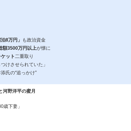
もっと見る
泊8万円」
も政治資金
総額3500万円以上
が懐に
チケット
二重取り
もつけさせられていた」
添氏の“追っかけ”
と河野洋平の蜜月
0歳下妻」