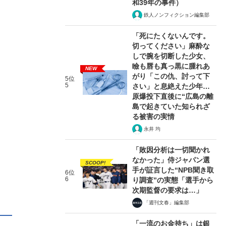
和39年の事件）
鉄人ノンフィクション編集部
「死にたくないんです。
切ってください」麻酔な
しで腕を切断した少女、
瞼も唇も真っ黒に腫れあ
NEW
がり「この仇、討って下
5位
5
さい」と息絶えた少年…
原爆投下直後に“広島の離
島で起きていた知られざ
る被害の実情
永井 均
「敗因分析は一切聞かれ
なかった」侍ジャパン選
SCOOP!
手が証言した“NPB聞き取
6位
6
り調査”の実態「選手から
次期監督の要求は…」
「週刊文春」編集部
「一流のお金持ち」は銀