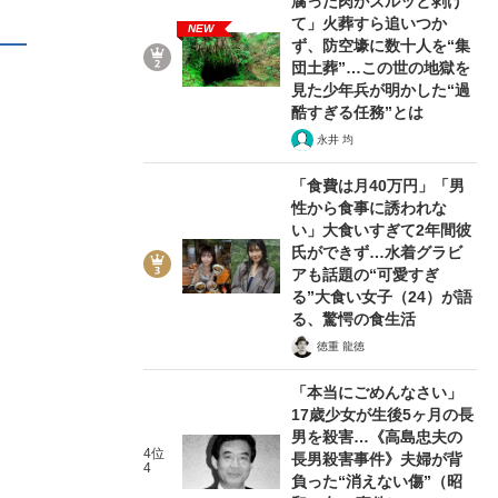
腐った肉がズルッと剥げ
て」火葬すら追いつか
NEW
ず、防空壕に数十人を“集
団土葬”…この世の地獄を
見た少年兵が明かした“過
酷すぎる任務”とは
永井 均
「食費は月40万円」「男
性から食事に誘われな
い」大食いすぎて2年間彼
氏ができず…水着グラビ
アも話題の“可愛すぎ
る”大食い女子（24）が語
る、驚愕の食生活
徳重 龍徳
「本当にごめんなさい」
17歳少女が生後5ヶ月の長
男を殺害…《高島忠夫の
4位
長男殺害事件》夫婦が背
4
負った“消えない傷”（昭