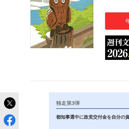
「敗因分析は一切聞かれなかった」侍ジャパン選
キングの誕生を、目撃せよ。
the Style
独走第3弾
都知事選中に政党交付金を自分の
「目標達成できなかったからと言って…」サッ