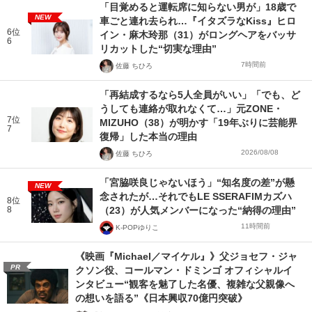
「目覚めると運転席に知らない男が」18歳で
NEW
車ごと連れ去られ…『イタズラなKiss』ヒロ
6位
イン・麻木玲那（31）がロングヘアをバッサ
6
リカットした“切実な理由”
7時間前
佐藤 ちひろ
「再結成するなら5人全員がいい」「でも、ど
うしても連絡が取れなくて…」元ZONE・
7位
MIZUHO（38）が明かす「19年ぶりに芸能界
7
復帰」した本当の理由
2026/08/08
佐藤 ちひろ
「宮脇咲良じゃないほう」“知名度の差”が懸
NEW
念されたが…それでもLE SSERAFIMカズハ
8位
8
（23）が人気メンバーになった“納得の理由”
11時間前
K-POPゆりこ
《映画『Michael／マイケル』》父ジョセフ・ジャ
PR
クソン役、コールマン・ドミンゴ オフィシャルイ
ンタビュー“観客を魅了した名優、複雑な父親像へ
の想いを語る”《日本興収70億円突破》