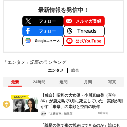
最新情報を発信中！
フォロー
メルマガ登録
フォロー
公式YouTube
Googleニュース
「エンタメ」記事のランキング
エンタメ
総合
最新
24時間
週間
月間
写真
【独自】昭和の大女優・小川真由美（享年
SCOOP!
86）が鹿児島で3月に死去していた 実娘が明
かす「毒母」の素顔と空白の晩年
8時間前
「文藝春秋」編集部
「義足の体で夜の営みはできるのか」誰にも