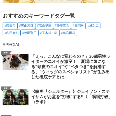
おすすめのキーワードタグ一覧
#藤田晋
#三山凌輝
#高市早苗
#後藤真希
#森岡毅
#城彰二
#内田有紀
#松田聖子
#玉木雄一郎
#亀和田武
SPECIAL
PR
「えっ、こんなに変わるの？」36歳男性ラ
イターのニオイが激変！ 夏場に気にな
る“頭皮のニオイ”や“ベタつき”を解消す
る、“ウィッグのスペシャリスト”が生み出
した徹底ケアとは
PR
《映画『シェルター』》ジェイソン・ステ
イサムがお盆を“打破”する!!《「眠眠打破」
コラボ》