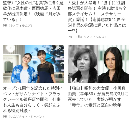
監督》“女性の性”を真摯に描く意
ム愛】が大暴走！ “勝手に”生誕
欲作に黒木瞳・西岡德馬・吉田
祭試写会開催！ 主演も助演も全
羊が出演決定！《映画『月がみ
部ステイサム！「ステサミー
ている』》
賞」爆誕！【応募総数941票 全
54作品の栄冠に輝いた作品とは
PR（キノフィルムズ）
ー!?】
PR（（株）キノフィルムズ）
オープン1周年を記念した特別イ
【独自】昭和の大女優・小川真
ベントがサムソナイト・ブラッ
由美（享年86）が鹿児島で3月に
クレーベル銀座店で開催 仕事
死去していた 実娘が明かす
も人生も自分らしく～笑顔あふ
「毒母」の素顔と空白の晩年
れる特別対談～
PR（サムソナイト・ジャパン）