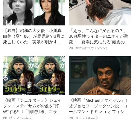
【独自】昭和の大女優・小川真
「えっ、こんなに変わるの？」
由美（享年86）が鹿児島で3月に
36歳男性ライターのニオイが激
死去していた 実娘が明かす
変！ 夏場に気になる“頭皮のニ
「毒母」の素顔と空白の晩年
オイ”や“ベタつき”を解消す
PR（株式会社スヴェンソン）
る、“ウィッグのスペシャリス
ト”が生み出した徹底ケアとは
《映画『シェルター』》ジェイ
《映画『Michael／マイケル』》
ソン・ステイサムがお盆を“打
父ジョセフ・ジャクソン役、コ
破”する!!《「眠眠打破」コラ
ールマン・ドミンゴ オフィシャ
ボ》
ルインタビュー“観客を魅了した
PR（キノフィルムズ）
PR（キノフィルムズ）
名優、複雑な父親像への想いを
語る”《日本興収70億円突破》