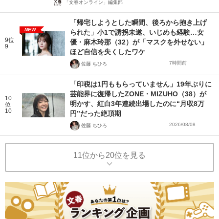
「文春オンライン」編集部
「帰宅しようとした瞬間、後ろから抱き上げ
NEW
られた」小1で誘拐未遂、いじめも経験…女
9位
優・麻木玲那（32）が「マスクを外せない」
9
ほど自信を失くしたワケ
7時間前
佐藤 ちひろ
「印税は1円ももらっていません」19年ぶりに
芸能界に復帰したZONE・MIZUHO（38）が
10
明かす、紅白3年連続出場したのに“月収8万
位
10
円”だった絶頂期
2026/08/08
佐藤 ちひろ
11位から20位を見る