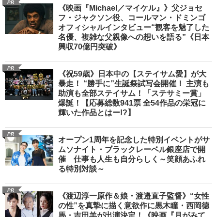
PR
《映画『Michael／マイケル』》父ジョセ
フ・ジャクソン役、コールマン・ドミンゴ
オフィシャルインタビュー“観客を魅了した
名優、複雑な父親像への想いを語る”《日本
興収70億円突破》
PR
《祝59歳》日本中の【ステイサム愛】が大
暴走！ “勝手に”生誕祭試写会開催！ 主演も
助演も全部ステイサム！「ステサミー賞」
爆誕！【応募総数941票 全54作品の栄冠に
輝いた作品とはー!?】
PR
オープン1周年を記念した特別イベントがサ
ムソナイト・ブラックレーベル銀座店で開
催 仕事も人生も自分らしく～笑顔あふれ
る特別対談～
PR
《渡辺淳一原作＆娘・渡邉直子監督》“女性
の性”を真摯に描く意欲作に黒木瞳・西岡德
馬・吉田羊が出演決定！《映画『月がみて