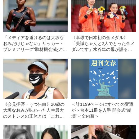
「メディアを避けるのは大坂な
《卓球で日本初の金メダル》
おみだけじゃない」サッカー・
「美誠ちゃんと2人でとった金メ
プレミアリーグ“取材機会減少”の
ダルです」水谷隼の母が語る大
副作用《英国記者が証言》
金星の裏側 「物静かな子」が
歴史的快挙を果たすまで
《会見拒否・うつ告白》20歳の
＜計1199ページにすべての変遷
大坂なおみが味わった人生最大
が＞台本11冊を入手 開会式“崩
のストレスの正体とは「これっ
壊”＜全内幕＞
て史上最悪の優勝スピーチね」