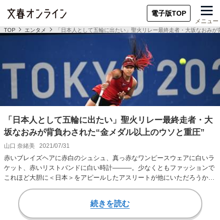
電子版TOP
メニュー
TOP
エンタメ
「日本人として五輪に出たい」聖火リレー最終走者・大坂なおみが背
「日本人として五輪に出たい」聖火リレー最終走者・大
坂なおみが背負わされた“金メダル以上のウソと重圧”
山口 奈緒美
2021/07/31
赤いブレイズヘアに赤白のシュシュ、真っ赤なワンピースウェアに白いラ
ケット、赤いリストバンドに白い時計———。少なくともファッションで
これほど大胆に＜日本＞をアピールしたアスリートが他にいただろうか。
それができるかど…
続きを読む