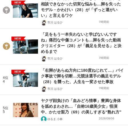
NEW
相談できなかった切実な悩みも…脚を失った
モデル・かわけい（28）が「ずっと運がい
い」と言えるワケ
7時間前
市川 はるひ
「足をもう一本失わないと学ばないんです
NEW
ね」痛烈な中傷コメントも…脚を失った動画
クリエイター（28）が「義足を見せる」と決
めるまで
7時間前
市川 はるひ
「右脚があらぬ方向に180度ねじれて…」バイ
NEW
ク事故で脚を切断…元競泳選手の義足モデル
4位
4
（28）を襲った、人生を一変させた事故
7時間前
市川 はるひ
ヤクザ顔負けの「血みどろ情事」豊満な身体
を舐めまわされ…「自称16歳美少女」怪演
5位
5
中、かたせ梨乃（69）の美しすぎる“熟れ方”
2026/08/06
ゆるま 小林