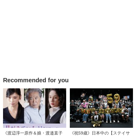
Recommended for you
《渡辺淳一原作＆娘・渡邉直子
《祝59歳》日本中の【ステイサ