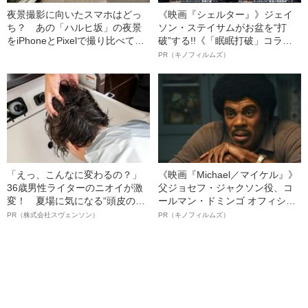
夜景撮影に向いたスマホはどっ
《映画『シェルター』》ジェイ
ち？ あの「ハルヒ坂」の夜景
ソン・ステイサムがお盆を“打
をiPhoneとPixelで撮り比べてみ
破”する!!《「眠眠打破」コラ
た
ボ》
PR（キノフィルムズ）
「えっ、こんなに変わるの？」
《映画『Michael／マイケル』》
36歳男性ライターのニオイが激
父ジョセフ・ジャクソン役、コ
変！ 夏場に気になる“頭皮のニ
ールマン・ドミンゴ オフィシャ
オイ”や“ベタつき”を解消す
ルインタビュー“観客を魅了した
PR（株式会社スヴェンソン）
PR（キノフィルムズ）
る、“ウィッグのスペシャリス
名優、複雑な父親像への想いを
ト”が生み出した徹底ケアとは
語る”《日本興収70億円突破》