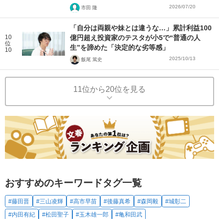
2026/07/20
市田 隆
「自分は両親や妹とは違うな…」累計利益100
10
億円超え投資家のテスタが小5で“普通の人
位
生”を諦めた「決定的な劣等感」
10
2025/10/13
飯尾 篤史
11位から20位を見る
おすすめのキーワードタグ一覧
#藤田晋
#三山凌輝
#高市早苗
#後藤真希
#森岡毅
#城彰二
#内田有紀
#松田聖子
#玉木雄一郎
#亀和田武