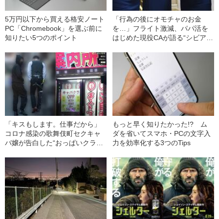
5万円以下から買える格安ノート
「行為の後にオモチャのお金
PC「Chromebook」を選ぶ前に
を…」フライト激減、パパ活を
知りたい5つのポイント
はじめた現役CAが語る“シビア
さ”
「キスもします。仕事だから」
もっと早く知りたかった!? ム
コロナ感染の歌舞伎町セクキャ
ダを省いてスマホ・PCの文字入
バ嬢が告白した“おっぱいクラス
力を効率化する3つのTips
ター”の現在