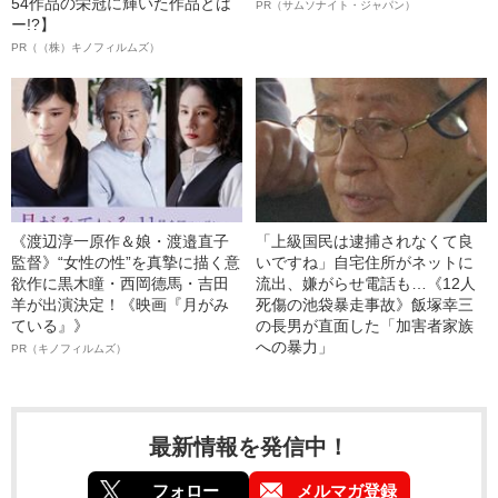
54作品の栄冠に輝いた作品とは
PR（サムソナイト・ジャパン）
ー!?】
PR（（株）キノフィルムズ）
《渡辺淳一原作＆娘・渡邉直子
「上級国民は逮捕されなくて良
監督》“女性の性”を真摯に描く意
いですね」自宅住所がネットに
欲作に黒木瞳・西岡德馬・吉田
流出、嫌がらせ電話も…《12人
羊が出演決定！《映画『月がみ
死傷の池袋暴走事故》飯塚幸三
ている』》
の長男が直面した「加害者家族
への暴力」
PR（キノフィルムズ）
最新情報を発信中！
フォロー
メルマガ登録