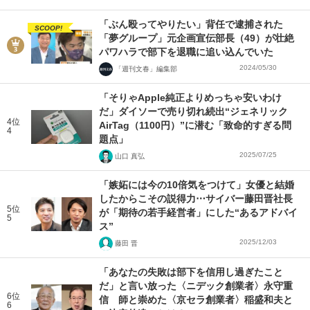
「ぶん殴ってやりたい」背任で逮捕された
SCOOP!
「夢グループ」元企画宣伝部長（49）が壮絶
パワハラで部下を退職に追い込んでいた
2024/05/30
「週刊文春」編集部
「そりゃApple純正よりめっちゃ安いわけ
だ」ダイソーで売り切れ続出“ジェネリック
4位
AirTag（1100円）”に潜む「致命的すぎる問
4
題点」
2025/07/25
山口 真弘
「嫉妬には今の10倍気をつけて」女優と結婚
したからこその説得力⋯サイバー藤田晋社長
5位
が「期待の若手経営者」にした“あるアドバイ
5
ス”
2025/12/03
藤田 晋
「あなたの失敗は部下を信用し過ぎたこと
だ」と言い放った〈ニデック創業者〉永守重
6位
信 師と崇めた〈京セラ創業者〉稲盛和夫と
6