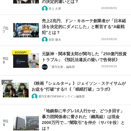
の決定的違いとは？
2026/08/03
井上 久男
売上2兆円、ドン・キホーテ創業者が「日本経
済を決定的にダメにした」と断言する“A級戦
7位
7
犯”とは？
2024/06/26
安田 隆夫
SCOOP!
元阪神・関本賢太郎が関与した「250億円投資
8位
トラブル」《預託法違反の疑いで告発状》
8
2026/04/18
「週刊文春」編集部
PR
《映画『シェルター』》ジェイソン・ステイサムが
お盆を“打破”する!!《「眠眠打破」コラボ》
週刊文春CINEMAオンライン編集部
「地鎮祭に半グレ10人行かせ、どつき回す」
暴力団関係者に脅された〈錢髙組〉は現金
9位
2000万円で…“闇取引”を仲介〈サバキ役〉と
9
は？