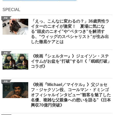
SPECIAL
PR
「えっ、こんなに変わるの？」36歳男性ラ
イターのニオイが激変！ 夏場に気にな
る“頭皮のニオイ”や“ベタつき”を解消す
る、“ウィッグのスペシャリスト”が生み出
した徹底ケアとは
PR
《映画『シェルター』》ジェイソン・ステ
イサムがお盆を“打破”する!!《「眠眠打破」
コラボ》
PR
《映画『Michael／マイケル』》父ジョセ
フ・ジャクソン役、コールマン・ドミンゴ
オフィシャルインタビュー“観客を魅了した
名優、複雑な父親像への想いを語る”《日本
興収70億円突破》