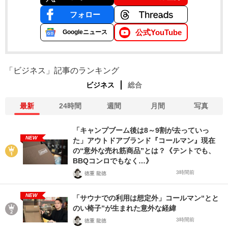
フォロー
公式YouTube
Googleニュース
「ビジネス」記事のランキング
ビジネス
総合
最新
24時間
週間
月間
写真
「キャンプブーム後は8～9割が去っていっ
NEW
た」アウトドアブランド『コールマン』現在
の“意外な売れ筋商品”とは？《テントでも、
BBQコンロでもなく…》
3時間前
徳重 龍徳
NEW
「サウナでの利用は想定外」コールマン“とと
のい椅子”が生まれた意外な経緯
3時間前
徳重 龍徳